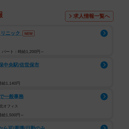
報
求人情報一覧へ
クリニック
NEW
パート：時給1,200円～
世保中央駅/佐世保市
給1,140円
で一般事務
北オフィス
給1,500円～
から可/看護/日勤のみ