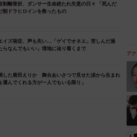
首剝離骨折、ダンサー生命絶たれ失意の日々 「死んだ
だ朝ドラヒロインを救ったもの
エイズ発症、声も失い…「ゲイでオネエ」苦しんだ過
たらなんでもいい」境地に辿り着くまで
アク
演した唐田えりか 舞台あいさつで見せた涙から生まれ
を運んでくれる方が一人でもいる限り」