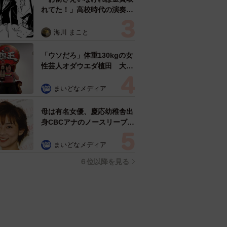
れてた！」高校時代の演奏会
がトラウマ……責められた学
生は楽器修理職人に 10年後
海川 まこと
再会した因縁の相手から思わ
ぬ申し出【漫画】
「ウソだろ」体重130kgの女
性芸人オダウエダ植田 大学
時代のほっそり姿に「マジ
で」
まいどなメディア
母は有名女優、慶応幼稚舎出
身CBCアナのノースリーブ姿
「育ちの良さが表情に表れて
る」「天使の笑顔」
まいどなメディア
６位以降を見る