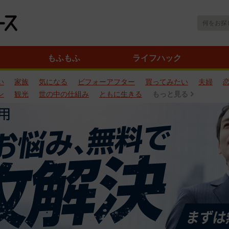
もふもふ
ライフハック
い
家族
気になる
ビフォーアフター
買ってみたい
夫婦
ン
観光
世の中の仕組み
ともに生きる
もっと見る