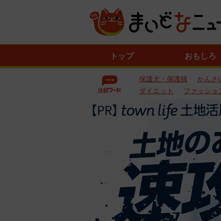
ニ
トップ
おもしろ
ュ
ー
保護犬・保護猫
かんさ
ス
一
ダイエット
ファッショ
覧