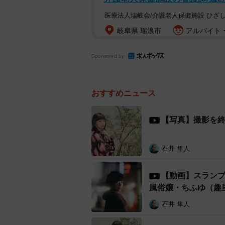
医療法人瑞岐会/介護老人保健施設 ひざ
岐阜県 瑞浪市
アルバイト・
Sponsored by
おすすめニュース
【写真】撮影を
石井 隼人
【動画】スラン
風俗嬢・ちふゆ（趣
石井 隼人