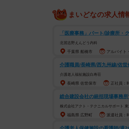
まいどなの求人情
「医療事務」パート/診療所・
北習志野えんどう内科
千葉県 船橋市
アルバイト・
介護職員/長崎県/西九州線/佐
介護老人福祉施設白寿荘
長崎県 佐世保市
正社員：時
総合建設会社の統括現場事務所
株式会社アクト・テクニカルサポート 東
福島県 広野町
派遣社員：時
介護老人保健施設の看護師/週2