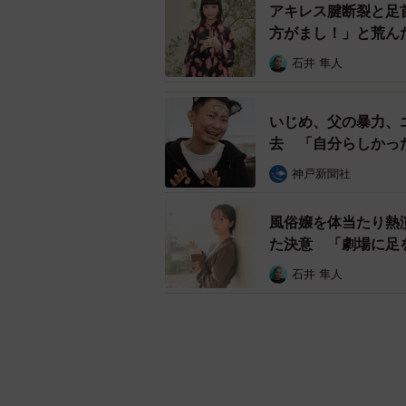
アキレス腱断裂と足
方がまし！」と荒ん
石井 隼人
いじめ、父の暴力、
去 「自分らしかっ
神戸新聞社
風俗嬢を体当たり熱
た決意 「劇場に足
石井 隼人