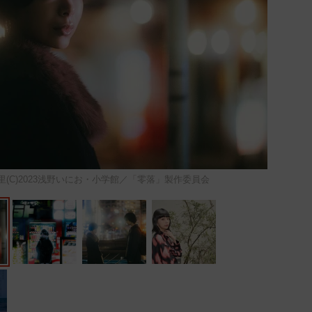
(C)2023浅野いにお・⼩学館／「零落」製作委員会