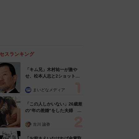
セスランキング
「キム兄」木村祐一が激や
せ、松本人志と2ショット
「一瞬、分からなかったわ」
「テキヤの兄さん」
まいどなメディア
「この人しかいない」26歳差
の“年の差婚”をした夫婦 出
会いは？反対する声はなかっ
た？ 今の思いを聞いた
古川 諭香
「お前さえいなければ金賞取