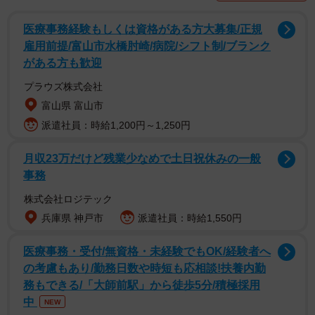
医療事務経験もしくは資格がある方大募集/正規
雇用前提/富山市水橋肘崎/病院/シフト制/ブランク
挫折の過去も徐々に消化
がある方も歓迎
プラウズ株式会社
4歳からクラシックバレエの道に進み、15歳でイギリスに留
富山県 富山市
学。17歳で大怪我を負うまでは、自分はバレエダンサーに
派遣社員：時給1,200円～1,250円
なるものだと思って生きてきた。失意の帰国後に大検を取
得するものの、やりたいことは何もない。そんなときに門
月収23万だけど残業少なめで土日祝休みの一般
を叩いたのが、俳優・塩屋俊主宰の俳優養成所アクターズ
事務
クリニック。そこから今に繋がる俳優としての道が開け
株式会社ロジテック
た。
兵庫県 神戸市
派遣社員：時給1,550円
バレエに対する未練がないかと言われたら、揺らぐ気持ち
医療事務・受付/無資格・未経験でもOK/経験者へ
はある。しかしそれも徐々にではあるが薄まってきてい
の考慮もあり/勤務日数や時短も応相談!扶養内勤
る。「今回の『零落』で演じたちふゆもそうですし、『ブ
務もできる/「大師前駅」から徒歩5分/積極採用
ギウギ』もそうですが、体で表現するようなシーンがある
中
NEW