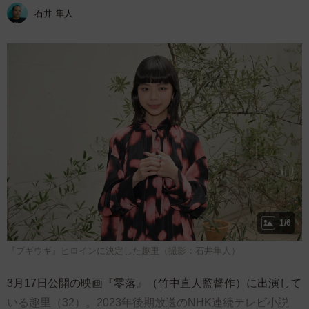
石井 隼人
1/6
『ブギウギ』ヒロインに決定した趣里（撮影：石井隼人）
3月17日公開の映画『零落』（竹中直人監督作）に出演して
いる趣里（32）。2023年後期放送のNHK連続テレビ小説