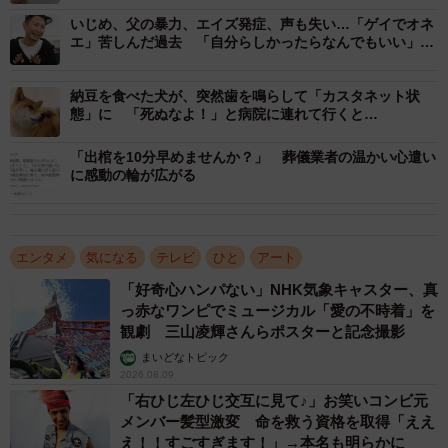
過去を振り返る、趣里（撮影：石井隼人）
いじめ、父の暴力、エイズ発症、声も失い…「ゲイでオネ
エ」苦しんだ過去 「自分らしかったらなんでもいい」境
掴んだ朝ドラヒロイン
地に辿り着くまで
挫折というマイナスも、今ではプラスに転じてきているよ
納豆を食べた犬が、突然歯を鳴らして「カスタネット状
態」に 「死ぬなよ！」と病院に連れて行くと…
うに感じる。「精神的にも肉体的にもとても鍛えられたと
思います。怪我で夢を断念せざるを得ない経験をしたから
「出棺を10分早めませんか？」 葬儀業者の温かい心遣い
に感動の輪が広がる
こそ、目の前にあることを精一杯やるという考え方になり
ました。明日怪我をして動けなくなることだってあるわけ
ですから、先々のことをプランして心を疲れさせても仕方
エンタメ
気になる
テレビ
ひと
アート
がない。まずは目の前にあるやりたいこと、やるべきこと
「好奇心ハンパない」NHK気象キャスター、真
を全力で頑張る。この思考はあの時の経験が大きく響いて
っ赤なワンピでミュージカル「愛の不時着」を
いると思います」。怪我という岐路が人生観を大きく変化
観劇 三山凌輝さんらポスターと記念撮影
させた。
まいどなトピック
2026.08.09
目の前にあることにガムシャラに向き合い、臨んだ朝ドラ
「右ひじ左ひじ交互に見て♪」お笑いコンビ元
メンバー髪型激変 命を救う資格を取得「ええ
オーディション。掴んだヒロインという大役に「もうビッ
え！！すごすぎます！」→本名も明らかに