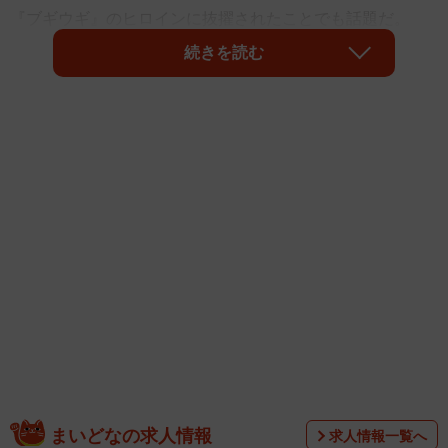
『ブギウギ』のヒロインに抜擢されたことでも話題だ。
続きを読む
デビューは2011年。バレエダンサーの夢を諦めて進んだ道
が今の俳優業。留学先のイギリスでアキレス腱断裂と足首
の剥離骨折という怪我を負い、大きな挫折を味わった少女
が、今や国民的ドラマと言われる朝ドラのヒロインを掴み
取った。「死んだ方がまし！」。失意の中で帰国した当時
そう思った自分に、現在の趣里はどんな言葉を贈るのか。
まいどなの求人情報
求人情報一覧へ