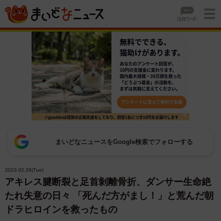
まいどなニュースをGoogle検索でフォローする
2023.02.28(Tue)
アキレス腱断裂と足首剝離骨折、ダンサー生命絶
たれ失意の日々 「死んだ方がまし！」と荒んだ朝
ドラヒロインを救ったもの