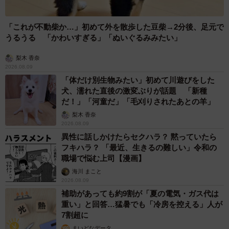
「これが不動柴か…」初めて外を散歩した豆柴→2分後、足元で
うるうる 「かわいすぎる」「ぬいぐるみみたい」
梨木 香奈
2026.08.09
「体だけ別生物みたい」初めて川遊びをした
犬、濡れた直後の激変ぶりが話題 「新種
5/6
だ！」「河童だ」「毛刈りされたあとの羊」
梨木 香奈
映画『零落』(C)2023浅野いにお・⼩学館／「零落」製作委員会
2026.08.09
異性に話しかけたらセクハラ？ 黙っていたら
フキハラ？ 「最近、生きるの難しい」令和の
職場で悩む上司【漫画】
海川 まこと
2026.08.09
補助があっても約9割が「夏の電気・ガス代は
重い」と回答…猛暑でも「冷房を控える」人が
7割超に
まいどなデータ