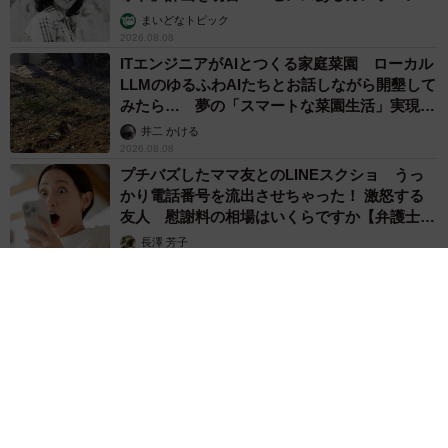
む」
まいどなトピック
2026.08.08
ITエンジニアがAIとつくる家庭菜園 ローカル
LLMのゆるふわAIたちとお話しながら開墾して
みたら… 夢の「スマートな菜園生活」実現な
るか
井二 かける
2026.08.08
プチバズしたママ友とのLINEスクショ うっ
かり電話番号を流出させちゃった！ 激怒する
友人 慰謝料の相場はいくらですか【弁護士が
解説】
長澤 芳子
2026.08.08