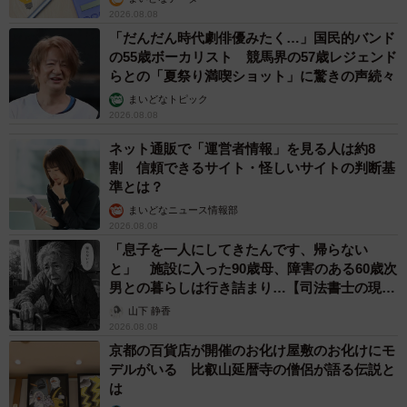
2026.08.08
「だんだん時代劇俳優みたく…」国民的バンド
の55歳ボーカリスト 競馬界の57歳レジェンド
らとの「夏祭り満喫ショット」に驚きの声続々
まいどなトピック
2026.08.08
ネット通販で「運営者情報」を見る人は約8
割 信頼できるサイト・怪しいサイトの判断基
準とは？
まいどなニュース情報部
2026.08.08
「息子を一人にしてきたんです、帰らない
と」 施設に入った90歳母、障害のある60歳次
男との暮らしは行き詰まり…【司法書士の現場
から】
山下 静香
2026.08.08
京都の百貨店が開催のお化け屋敷のお化けにモ
6/6
デルがいる 比叡山延暦寺の僧侶が語る伝説と
は
映画『零落』(C)2023浅野いにお・⼩学館／「零落」製作委員会