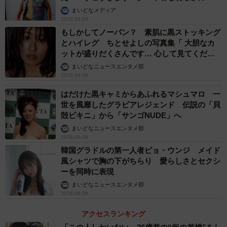
クリ。自分が一番驚きました。そんなことってあるのかな
まいどなメディア
って。撮影時期が近付くにつれて、本当に私が務めるんだ
2026.08.09
という実感が込み上げます。皆さんが毎朝見てくださるド
もしかしてノーパン？ 素肌に黒ストッキング
とハイレグ ちとせよしの写真集「 大胆なカ
ラマですから、プレッシャーももちろんあります。友人た
ットが盛りだくさんです… 心して見てくださ
ちからも『絶対に見るね！』と言われたりして」と緊張す
い」
まいどなニュースエンタメ部
るが、ここでもバレエ経験が役立ちそうだ。
2026.08.08
はだけた黒キャミからあふれるマシュマロ 一
2023年は"笑"の1年に
世を風靡したグラビアレジェンド 伝説の「貝
殻ビキニ」から「サンゴNUDE」へ
演じるのは梅丸少女歌劇団（USK）に入団し、その後歌手
まいどなニュースエンタメ部
の道を歩み戦後のスターとなる花田鈴子。撮影準備として
2026.08.08
趣里はボイストレーニングやダンスレッスンに汗を流して
韓国グラドルの第一人者ピョ・ウンジ メイド
風シャツで胸の下がちらり 愛らしさとセクシ
いる。「それこそ踊りが沢山出てくるので、ここにもバレ
ーを同時に表現
エが繋がってきたかと思うと、どんな経験も無駄ではない
まいどなニュースエンタメ部
と実感しています」としみじみ。
2026.08.08
アクセスランキング
飛躍の年になるであろう今年2023年のモットーは“笑”だと