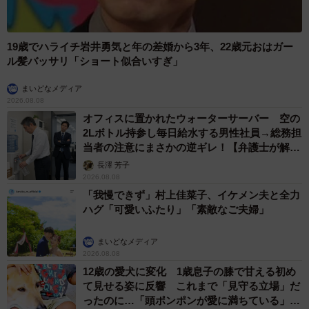
19歳でハライチ岩井勇気と年の差婚から3年、22歳元おはガー
ル髪バッサリ「ショート似合いすぎ」
まいどなメディア
2026.08.08
オフィスに置かれたウォーターサーバー 空の
2Lボトル持参し毎日給水する男性社員→総務担
当者の注意にまさかの逆ギレ！【弁護士が解
説】
長澤 芳子
2026.08.08
「我慢できず」村上佳菜子、イケメン夫と全力
ハグ「可愛いふたり」「素敵なご夫婦」
まいどなメディア
2026.08.08
12歳の愛犬に変化 1歳息子の膝で甘える初め
て見せる姿に反響 これまで「見守る立場」だ
ったのに…「頭ポンポンが愛に満ちている」