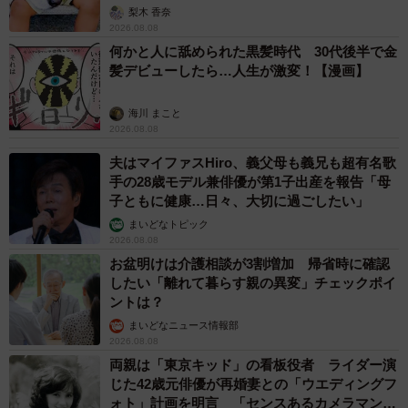
「尊…」
梨木 香奈
2026.08.08
何かと人に舐められた黒髪時代 30代後半で金
髪デビューしたら…人生が激変！【漫画】
海川 まこと
2026.08.08
夫はマイファスHiro、義父母も義兄も超有名歌
手の28歳モデル兼俳優が第1子出産を報告「母
子ともに健康…日々、大切に過ごしたい」
まいどなトピック
2026.08.08
お盆明けは介護相談が3割増加 帰省時に確認
したい「離れて暮らす親の異変」チェックポイ
ントは？
まいどなニュース情報部
2026.08.08
両親は「東京キッド」の看板役者 ライダー演
じた42歳元俳優が再婚妻との「ウエディングフ
ォト」計画を明言 「センスあるカメラマン求