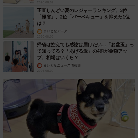
2026.08.09
正直しんどい夏のレジャーランキング、3位
「帰省」、2位「バーベキュー」を抑えた1位
は？
まいどなデータ
2026.08.09
帰省は控えても感謝は届けたい…「お盆玉」っ
て知ってる？「あげる派」の4割が金額アッ
プ、相場はいくら？
まいどなニュース情報部
2026.08.09
4/6
原作をトレースしたような趣里(C)2023浅野いにお・⼩学館／「零落」製
作委員会