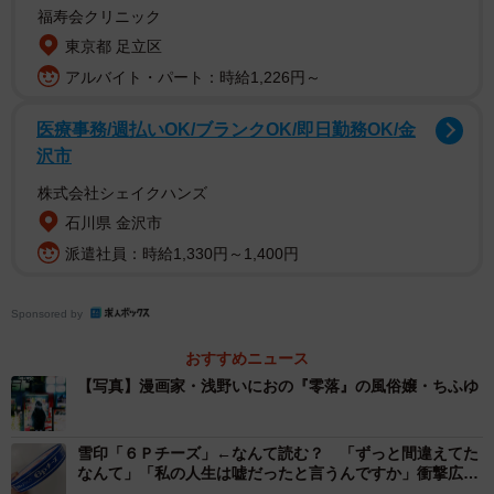
と、バレエをやっていて良かったなと思うことが多々あり
福寿会クリニック
ます。かつてのバレエ経験を今のお仕事で活かせていると
東京都 足立区
思うと嬉しい。今もバレエを続けたかったという心残りは
アルバイト・パート：時給1,226円～
ありますが、ちょっとずつそれがいい形で自分の中で消化
医療事務/週払いOK/ブランクOK/即日勤務OK/金
できている感覚もあります」と打ち明ける。
沢市
株式会社シェイクハンズ
石川県 金沢市
派遣社員：時給1,330円～1,400円
Sponsored by
おすすめニュース
【写真】漫画家・浅野いにおの『零落』の風俗嬢・ちふゆ
雪印「６Ｐチーズ」←なんて読む？ 「ずっと間違えてた
2/6
なんて」「私の人生は嘘だったと言うんですか」衝撃広が
る