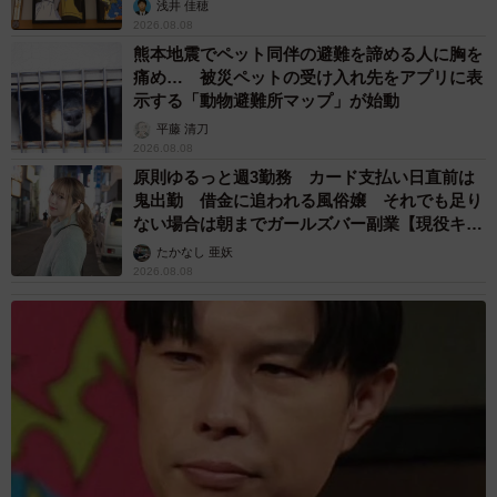
浅井 佳穂
2026.08.08
熊本地震でペット同伴の避難を諦める人に胸を
痛め… 被災ペットの受け入れ先をアプリに表
示する「動物避難所マップ」が始動
平藤 清刀
2026.08.08
原則ゆるっと週3勤務 カード支払い日直前は
鬼出勤 借金に追われる風俗嬢 それでも足り
ない場合は朝までガールズバー副業【現役キャ
ストに取材】
たかなし 亜妖
2026.08.08