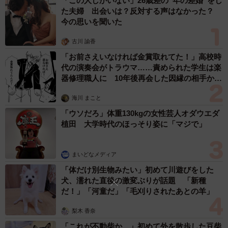
「この人しかいない」26歳差の“年の差婚”をし
いう。「笑っていればなんとかなるという精神で、辛い時
た夫婦 出会いは？反対する声はなかった？
でも面白いことを思い出して笑ってなんとかやっていきた
今の思いを聞いた
い」と抱負を述べながら「あの時の自分に言葉を贈るとす
古川 諭香
るならば“大丈夫だよ！”と言ってあげたいです。怪我をして
「お前さえいなければ金賞取れてた！」高校時
挫折して、当時の自分の精神状態は地獄でした。でも元気
代の演奏会がトラウマ……責められた学生は楽
に生きている、それだけでもありがたいこと。落ち込んで
器修理職人に 10年後再会した因縁の相手から
いたあの頃の自分に“大丈夫！なんとかなるから！”と声をか
思わぬ申し出【漫画】
海川 まこと
けて気持ちを楽にしてあげたいです」。今年掲げた信条に
「ウソだろ」体重130kgの女性芸人オダウエダ
偽りなく、趣里は満面の笑みを浮かべて教えてくれた。
植田 大学時代のほっそり姿に「マジで」
まいどなメディア
「体だけ別生物みたい」初めて川遊びをした
犬、濡れた直後の激変ぶりが話題 「新種
だ！」「河童だ」「毛刈りされたあとの羊」
梨木 香奈
「これが不動柴か…」初めて外を散歩した豆柴