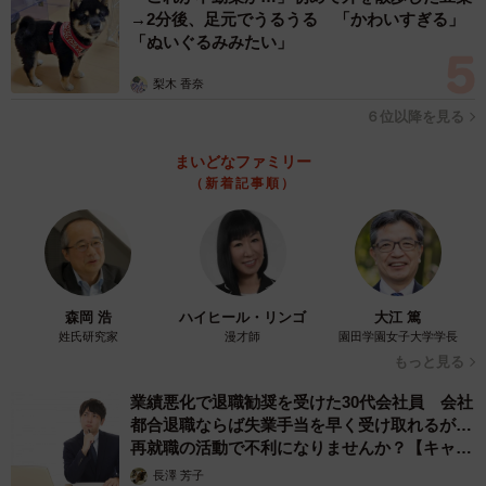
→2分後、足元でうるうる 「かわいすぎる」
「ぬいぐるみみたい」
梨木 香奈
６位以降を見る
まいどなファミリー
（新着記事順）
森岡 浩
ハイヒール・リンゴ
大江 篤
姓氏研究家
漫才師
園田学園女子大学学長
もっと見る
業績悪化で退職勧奨を受けた30代会社員 会社
都合退職ならば失業手当を早く受け取れるが…
3/6
再就職の活動で不利になりませんか？【キャリ
アカウンセラーが解説】
長澤 芳子
映画『零落』(C)2023浅野いにお・⼩学館／「零落」製作委員会