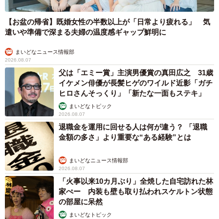
【お盆の帰省】既婚女性の半数以上が「日常より疲れる」 気
遣いや準備で深まる夫婦の温度感ギャップ鮮明に
まいどなニュース情報部
2026.08.07
父は「エミー賞」主演男優賞の真田広之 31歳
イケメン俳優が長髪ヒゲのワイルド近影「ガチ
ヒロさんそっくり」「新たな一面もステキ」
まいどなトピック
2026.08.07
退職金を運用に回せる人は何が違う？ 「退職
金額の多さ」より重要な“ある経験”とは
まいどなニュース情報部
2026.08.07
「火事以来10カ月ぶり」全焼した自宅訪れた林
家ぺー 内装も壁も取り払われスケルトン状態
の部屋に呆然
まいどなトピック