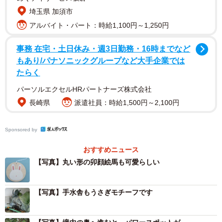
埼玉県 加須市
アルバイト・パート：時給1,100円～1,250円
事務 在宅・土日休み・週3日勤務・16時までなど
もあり/パナソニックグループなど大手企業では
たらく
パーソルエクセルHRパートナーズ株式会社
長崎県
派遣社員：時給1,500円～2,100円
2/6
Sponsored by
さすがは「うさぎ神社」、手水舍のモチーフがうさぎというのも珍し
い！こちらは神を導いたうさぎを彷彿とさせるデフォルメ感なしのリア
おすすめニュース
ルなタッチ（画像提供：宇治神社）
【写真】丸い形の卯顔絵馬も可愛らしい
「願掛けうさぎさん巡り」でご利益倍増？！
たくさんのうさぎに出会える宇治神社では、願った以上の
【写真】手水舎もうさぎモチーフです
ご利益に恵まれる（かもしれない）「願掛けうさぎさん巡
り」を。