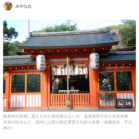
みやなお
1/6
鎌倉時代初期に建立された御本殿をはじめ、菟道稚郎子命の木造坐像、
木造の狛犬など、境内には国の指定重要文化財も多数（画像提供：宇治
神社）