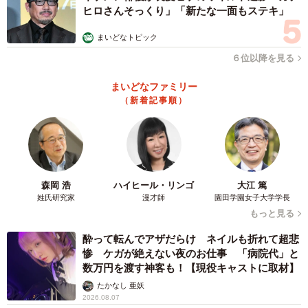
ヒロさんそっくり」「新たな一面もステキ」
まいどなトピック
６位以降を見る
まいどなファミリー
（新着記事順）
森岡 浩
ハイヒール・リンゴ
大江 篤
姓氏研究家
漫才師
園田学園女子大学学長
もっと見る
酔って転んでアザだらけ ネイルも折れて超悲
惨 ケガが絶えない夜のお仕事 「病院代」と
数万円を渡す神客も！【現役キャストに取材】
たかなし 亜妖
2026.08.07