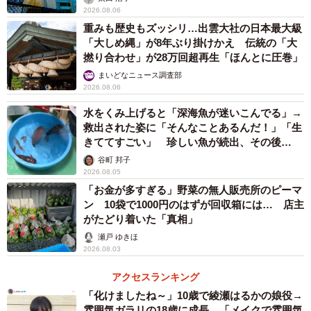
2026.08.06
重みも歴史もズッシリ…出雲大社の日本最大級
「大しめ縄」が8年ぶり掛けかえ 伝統の「大
撚り合わせ」が28万回超再生「ほんとに圧巻」
まいどなニュース調査部
2026.08.06
水をくみ上げると「深海魚が迷いこんでる」→
救出された姿に「そんなことあるんだ！」「生
きててすごい」 珍しい魚が続出、その後
3/6
は……
谷町 邦子
丸いフォルムもキュートな「卯顔絵馬」500円。表の顔を自分で書き込む
2026.08.05
スタイルもユニーク。裏に願い事と名前を書いて（画像提供：宇治神
「お金が多すぎる」野菜の無人販売所のピーマ
社）
ン 10袋で1000円のはずが回収箱には… 店主
がたどり着いた「真相」
瀬戸 ゆきほ
2026.08.03
アクセスランキング
「化けましたね～」10歳で綾瀬はるかの娘役→
雰囲気ガラリの18歳に成長 「メイクで雰囲気