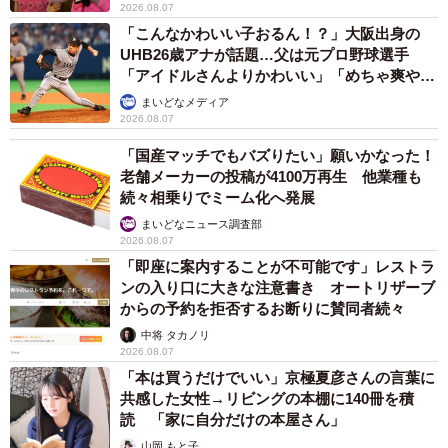
2026.08.07
「こんなかわいい子おるん！？」大阪出身の
UHB26歳アナが話題…父は元プロ野球選手
「アイドルさんよりかわいい」「めちゃ爽や
か」
まいどなメディア
2026.08.07
「国産マッチでもバズりたい」願いかなった！
老舗メーカーの投稿が4100万再生 他業種も
続々相乗りでミーム化へ発展
まいどなニュース調査部
2026.08.07
「即座に案内することが不可能です」レストラ
ンの入り口に大きな注意書き オートリザーブ
からの予約を拒否するお断りに賛同者続々
中将 タカノリ
2026.08.07
「本は買うだけでいい」京極夏彦さんの言葉に
共感した女性→リビングの本棚に140冊を積
読 「家に自分だけの本屋さん」
山岡 もと子