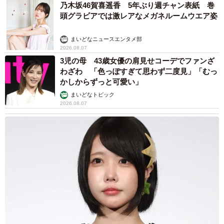
乃木坂46賀喜遥香 5年ぶり週チャン表紙 巻
頭グラビアでは激レアなメガネルームウエア姿
5/6
まいどなニュースエンタメ部
2026.08.07
境内の奥にあり、ひときわ神聖な空気が流れるパワースポット。神様の
3児の母 43歳女優の肩見せコーデでファンざ
使いであるうさぎオブジェもあるので、ぜひお参りを（画像提供：宇治
わざわ 「色っぽすぎて思わず二度見」「むっ
神社）
かしからずっと可愛い」
まいどなトピック
なんとも愛らしい「うさぎおみくじ」
2026.08.07
故事にもとづき、道に迷ってしまった神様を「振り返り、
振り返り、この地（宇治）に道案内をした」という一羽の
兎をモチーフにしたおみくじ。うさぎの土人形の中に入っ
たおみくじを確認したあとは、持ち帰ることができるの
で、2023年の干支飾りにもぴったり！ どうしてもお参り
がかなわないという方には、郵送でのお札やお守りの授与
にも対応してくれます。詳しくは公式ホームページをチェ
ックしてみて。