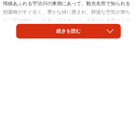
情緒あふれる宇治川の東側にあって、観光名所で知られる
朝霧橋のすぐ近く。豊かな緑に囲まれ、静謐な空気が満ち
た「宇治神社」（京都・宇治市）は、全国でも有数のうさ
ぎに縁のあるパワースポットとして親しまれています。
続きを読む
「みかえり兎」の物語の舞台として有名