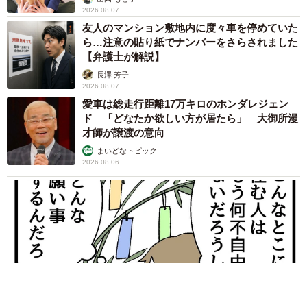
2026.08.07
友人のマンション敷地内に度々車を停めていた
ら…注意の貼り紙でナンバーをさらされました
【弁護士が解説】
長澤 芳子
2026.08.07
愛車は総走行距離17万キロのホンダレジェン
ド 「どなたか欲しい方が居たら」 大御所漫
才師が譲渡の意向
まいどなトピック
2026.08.06