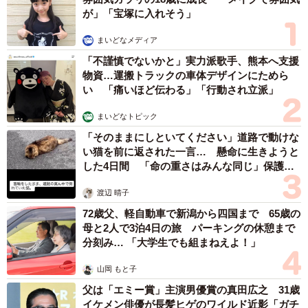
が」「宝塚に入れそう」
まいどなメディア
「不謹慎でないかと」実力派歌手、熊本へ支援
物資…運搬トラックの車体デザインにためら
4/6
い 「痛いほど伝わる」「行動され立派」
表に描かれた「みちびき兎」は、みかえり美人さながらの愛らしさ。本
まいどなトピック
殿御扉前に奉り、祈願成就を祈念してくれるという特別な「みちびきう
「そのままにしといてください」道路で動けな
さぎ絵馬」1000円（画像提供：宇治神社）
い猫を前に返された一言… 懸命に生きようと
した4日間 「命の重さはみんな同じ」保護団
普段は3体置かれたうさぎに加え、毎月1日のみブロンズの
体代表の訴え
「みかえり兎」も降臨。2023年の運試しも兼ねて、ぜひ巡
渡辺 晴子
ってみてください。もし、3周してもうさぎを見つけられな
72歳父、軽自動車で新潟から四国まで 65歳の
母と2人で3泊4日の旅 パーキングの休憩まで
かった時は、本殿左横建物の壁面に配置が記されているの
分刻み… 「大学生でも組まねえよ！」
で、こちらをチェックして。
山岡 もと子
父は「エミー賞」主演男優賞の真田広之 31歳
イケメン俳優が長髪ヒゲのワイルド近影「ガチ