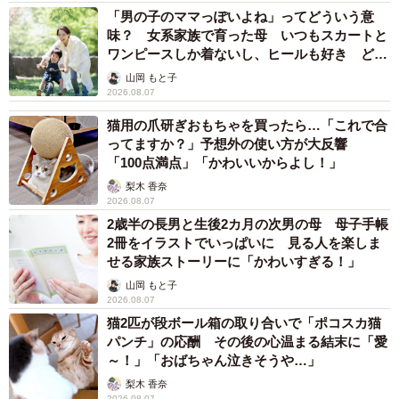
「男の子のママっぽいよね」ってどういう意
味？ 女系家族で育った母 いつもスカートと
ワンピースしか着ないし、ヒールも好き どの
へんが…
山岡 もと子
2026.08.07
6/6
猫用の爪研ぎおもちゃを買ったら…「これで合
ってますか？」予想外の使い方が大反響
良縁や安産にも信仰のある。結婚式のゲストにプレゼントにするという
「100点満点」「かわいいからよし！」
カップルも。「みかえり兎おみくじ」500円（画像提供：宇治神社）
梨木 香奈
2026.08.07
1700年の歴史を誇る神社
2歳半の長男と生後2カ月の次男の母 母子手帳
創祀が313年5月と伝えられており、2023年卯年に1710年の
2冊をイラストでいっぱいに 見る人を楽しま
せる家族ストーリーに「かわいすぎる！」
佳節を迎えます。御祭神は十五代応神天皇の皇子、宇治の
山岡 もと子
氏神でもある「菟道稚郎子命（うじのわきいらつこのみこ
2026.08.07
と）」。幼い頃から聡明で、学問の道を極め、文教の始祖
猫2匹が段ボール箱の取り合いで「ポコスカ猫
として崇められる神様で、学業成就、受験試験合格にご利
パンチ」の応酬 その後の心温まる結末に「愛
～！」「おばちゃん泣きそうや…」
益があると言われています。一方で、安産の神である神功
梨木 香奈
皇后の孫神であることから、安産多産のうさぎともご縁が
2026.08.07