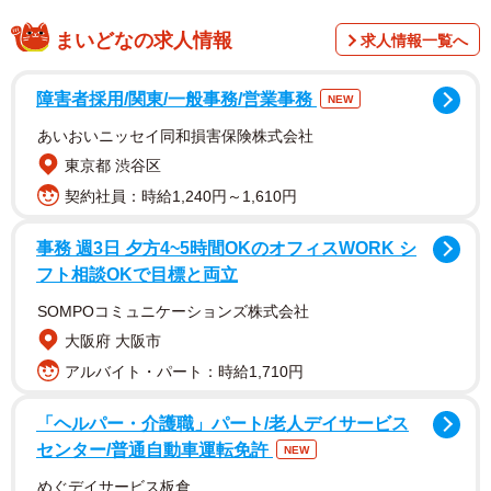
うさぎとの縁は、御祭神「菟道稚郎子命（うじのわきいら
まいどなの求人情報
つこのみこと）」が河内の国からこの地へ向かう途中、道
求人情報一覧へ
に迷っていたところ、一羽のうさぎに導かれ、無事にたど
障害者採用/関東/一般事務/営業事務
り着いたという言い伝えからだそう。境内では、故事にな
NEW
らい、振り返り、振り返り神を導いたうさぎの姿を、さま
あいおいニッセイ同和損害保険株式会社
ざまな形で見つけることができます。近年では「みかえり
東京都 渋谷区
兎」の物語の舞台としても知られ、良縁や正しい道への信
契約社員：時給1,240円～1,610円
仰を求めて訪れる人が多いといいます。
事務 週3日 夕方4~5時間OKのオフィスWORK シ
フト相談OKで目標と両立
愛称で「京都のうさぎ神社」と呼ばれるだけあって、大き
SOMPOコミュニケーションズ株式会社
な赤い鳥居をくぐって参道を進むと、右手に手水舎からう
大阪府 大阪市
さぎの姿が！ まずはうさぎに導かれるがごとく、こちら
アルバイト・パート：時給1,710円
で汚れを清め、お参りしましょう。
「ヘルパー・介護職」パート/老人デイサービス
センター/普通自動車運転免許
NEW
めぐデイサービス板倉