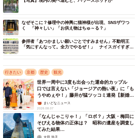
【写真】境内の奥へ進むと、パワースポットが
まず、みかえり兎が描かれた絵馬や卯顔絵馬、いずれかの
「うさぎ絵馬」に願い事をしたため、本殿正面の「みかえ
なぜそこに？修理中の神輿に猫神様が出現、SNSザワつ
く 「神々しい」「お供え物はちゅ～る？」
り兎」を通してお参りを。その後、絵馬を持ったまま、本
殿を時計回りに3周。その間に、3つのうさぎ（置物）を見
参拝者「あつかましい願いごとですみません」不動明王
「気にすんなって。全力でやるぜ！」 ナイスガイすぎる
つけ、出会うことができれば、絵馬に書いた願い以上のご
ありがた看板に合掌
利益を授けていただけるそう。
行きたい
京都
歴史
観光
世界一周中に3度も出会った運命的カップル
口では言えない「ジョージアの熱い夜」に「も
うやめぇや！」藤井が猛ツッコミ連発【新婚さ
ん】
まいどなニュース
2026.08.07
「なんじゃこりゃ！」「ロボ？」大阪・梅田に
そびえる物体の正体は？ 昭和の遺産を調査し
てみた結果…
太田 浩子