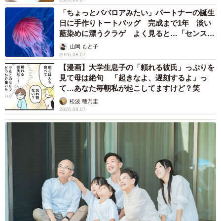
あるため、安産成就の信仰も厚い神社です。
「ちょっとババロアみたい」パートナーの誕生
日に手作りトートバッグ 完成まで1年 淡い
藍染めに漂うクラゲ よく見ると…「センスす
【宇治神社】
ごい」
山岡 もと子
京都府宇治市宇治山田１
2026.08.07
参拝・拝観自由（祈祷の受付は16：00まで）
【漫画】大学生息子の「頼れる彼氏」っぷりを
http://uji-jinja.com/index.html
見て母は絶句 「起きなよ、遅刻するよ」っ
て…あなた毎朝私が起こしてますけど？笑
松波 穂乃圭
2026.08.07