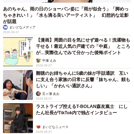
あのちゃん、雨の日のショーパン姿に「雨が似合う」「脚めっ
ちゃきれい！」「水も滴る良いアーティスト」 幻想的な近影
が話題
まいどなメディア
2026.08.07
【漫画】周囲の目を気にせず遊べる！洗濯物も
干せる！最近人気の戸建ての「中庭」 ところ
が…実際住んでみて分かった後悔ポイント
中瀬 えみ
2026.08.07
難聴のお姉ちゃんに5歳の妹が手話通訳 互い
に支え合う家族の日常に反響「妹ちゃん、頼も
しい」「かわいい通訳さん」
五ヶ瀬 あお
2026.08.07
ラストライブ控えるT-BOLAN森友嵐士 にし
たん社長がTikTok内で独占インタビュー
まいどなニュース
2026.08.07