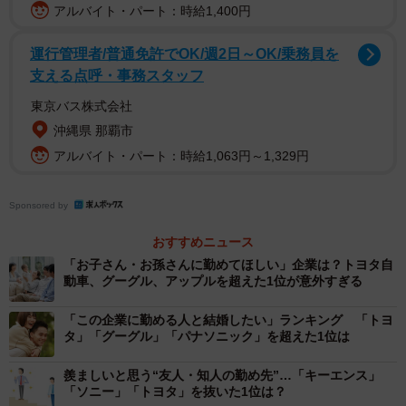
アルバイト・パート：時給1,400円
倒産可能性の高い業種ランキング（提供画像）
運行管理者/普通免許でOK/週2日～OK/乗務員を
【1位：農業】
支える点呼・事務スタッフ
東京バス株式会社
1位は「耕種農業」「畜産農業」「園芸サービス業」などを
沖縄県 那覇市
主な事業とする「農業」で、56社に1社が倒産する危険性が
アルバイト・パート：時給1,063円～1,329円
あるといいます。
2022年は特にコロナ禍や円安による飼料や燃料費といった
Sponsored by
生産コストの増加により資金繰りが悪化したことから畜産
おすすめニュース
農業で大手企業の倒産が複数発生し、その余波により連鎖
「お子さん・お孫さんに勤めてほしい」企業は？トヨタ自
倒産も発生しており、農業全体の倒産危険度が高まってい
動車、グーグル、アップルを超えた1位が意外すぎる
るといいます。
「この企業に勤める人と結婚したい」ランキング 「トヨ
タ」「グーグル」「パナソニック」を超えた1位は
【2位：電気業】
羨ましいと思う“友人・知人の勤め先”…「キーエンス」
2位は「発電所」「電力小売り」などを主な事業とする「電
「ソニー」「トヨタ」を抜いた1位は？