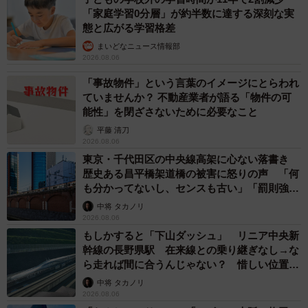
「家庭学習0分層」が約半数に達する深刻な実
態と広がる学習格差
まいどなニュース情報部
2026.08.06
「事故物件」という言葉のイメージにとらわれ
ていませんか？ 不動産業者が語る「物件の可
能性」を閉ざさないために必要なこと
平藤 清刀
2026.08.06
東京・千代田区の中央線高架に心ない落書き
歴史ある昌平橋架道橋の被害に怒りの声 「何
も分かってないし、センスも古い」「罰則強化
して」
中将 タカノリ
2026.08.06
もしかすると「下山ダッシュ」 リニア中央新
幹線の長野県駅 在来線との乗り継ぎなし→な
ら走れば間に合うんじゃない？ 惜しい位置関
係が反響
中将 タカノリ
2026.08.06