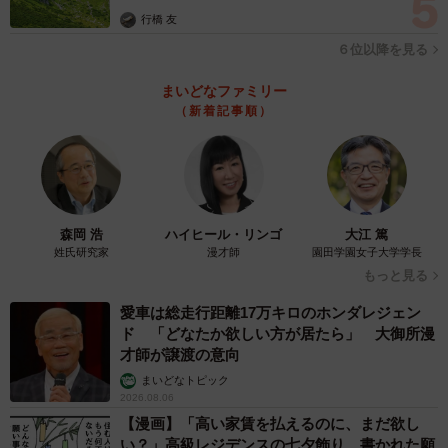
産する危険性あり）、9位「医療業（病院、診療所、訪問看
行橋 友
護業、あん摩業、衛生検査所、臨床検査業など）」（131社
６位以降を見る
に1社が倒産する危険性あり）、10位「物品賃貸業（産業用
機械リース業、レンタカー業、レンタルビデオ業、貸衣裳
まいどなファミリー
（新着記事順）
業など）」（138社に1社が倒産する危険性あり）という結
果になっていたそうです。
◇ ◇
森岡 浩
ハイヒール・リンゴ
大江 篤
調査を実施した同社は「先行き不透明な状況によって多く
姓氏研究家
漫才師
園田学園女子大学学長
もっと見る
の企業は財務基盤が以前よりぜい弱となっているため、取
引先倒産によって引き起こされる代金未回収が資金繰りに
愛車は総走行距離17万キロのホンダレジェン
ド 「どなたか欲しい方が居たら」 大御所漫
与える影響は大きくなっています。これらの経営リスクを
才師が譲渡の意向
回避するべく、企業には取引先の業種動向や倒産リスクを
まいどなトピック
常に把握することが求められます」と述べています。
2026.08.06
【漫画】「高い家賃を払えるのに、まだ欲し
い？」高級レジデンスの七夕飾り、書かれた願