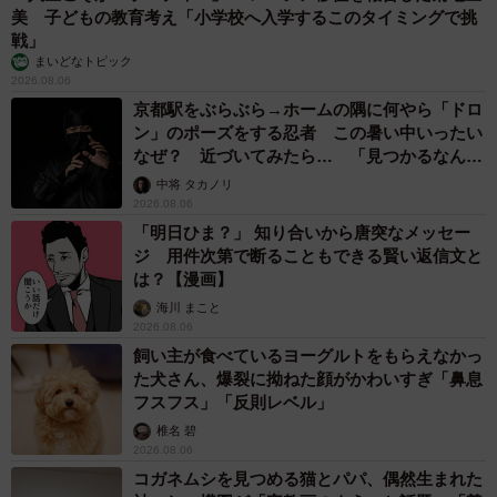
美 子どもの教育考え「小学校へ入学するこのタイミングで挑
戦」
まいどなトピック
2026.08.06
京都駅をぶらぶら→ホームの隅に何やら「ドロ
ン」のポーズをする忍者 この暑い中いったい
なぜ？ 近づいてみたら… 「見つかるなんて
未熟」
中将 タカノリ
2026.08.06
「明日ひま？」 知り合いから唐突なメッセー
ジ 用件次第で断ることもできる賢い返信文と
は？【漫画】
海川 まこと
2026.08.06
飼い主が食べているヨーグルトをもらえなかっ
た犬さん、爆裂に拗ねた顔がかわいすぎ「鼻息
フスフス」「反則レベル」
椎名 碧
2026.08.06
コガネムシを見つめる猫とパパ、偶然生まれた