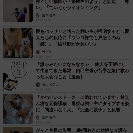
神々しい構図が「宗教画のよう」と話題 「尊
い」「ていうかライオンキング」
梨木 香奈
2026.08.06
髪をバッサリと切った飼い主が帰宅すると→愛
犬たちの反応に「ワンコ様でも戸惑うのね
（笑）」「困り顔がかわいい」
ANNA
2026.08.06
「誰かみたいにならなきゃ」 他人を正解にし
て生きてきた母親 自己主張が苦手な娘に教わ
った大切なこと【漫画】
海川 まこと
2026.08.06
「かわいいストーカーに追われています」甘え
ん坊な元保護猫 最後は飼い主にダイブする姿
に「間違いなく犬」「完全に親子」と反響
梨木 香奈
2026.08.06
がんと片目の失明、3時間おきの壮絶な介護を