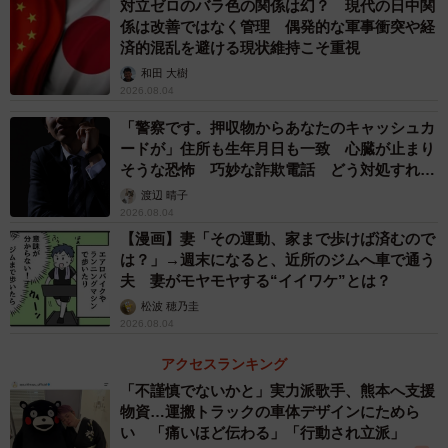
から、長引くコロナ禍の影響で受注が確保できない企業に
対立ゼロのバラ色の関係は幻？ 現代の日中関
係は改善ではなく管理 偶発的な軍事衝突や経
関しては、2022年になって資金繰りが悪化し息切れ倒産を
済的混乱を避ける現状維持こそ重視
起こしているといいます。
和田 大樹
2026.08.04
【4位：職別工事業（設備工事業を除く）】
「警察です。押収物からあなたのキャッシュカ
ードが」住所も生年月日も一致 心臓が止まり
4位は「とび工事」「内装工事」「塗装工事」「鉄骨工事」
そうな恐怖 巧妙な詐欺電話 どう対処すれ
ば…
などを主な事業とする「職別工事業（設備工事業を除
渡辺 晴子
2026.08.04
く）」で、103社に1社が倒産する危険性があるとしていま
【漫画】妻「その運動、家まで歩けば済むので
す。
は？」→週末になると、近所のジムへ車で通う
一般的に元請業者より経営基盤がぜい弱な下請業者は、昨
夫 妻がモヤモヤする“イイワケ”とは？
今の労働費や燃料費の高止まり、建築資材高騰の煽りを受
松波 穂乃圭
2026.08.04
けやすく、コロナ禍によって公共事業が低調化したことも
あり、自助努力の限界が達した中小・零細企業に倒産の危
アクセスランキング
険性があるといいます。
「不謹慎でないかと」実力派歌手、熊本へ支援
物資…運搬トラックの車体デザインにためら
い 「痛いほど伝わる」「行動され立派」
【5位：洗濯・理容・美容・浴場業】