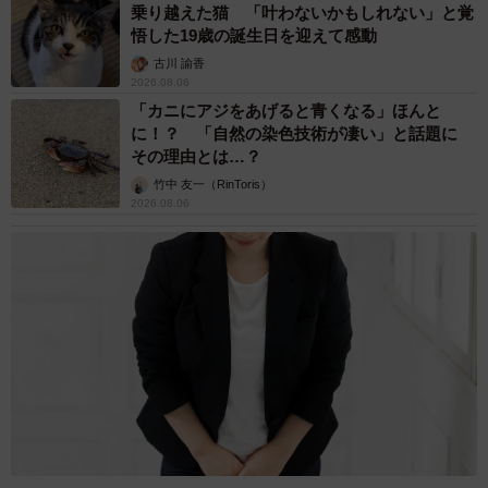
乗り越えた猫 「叶わないかもしれない」と覚
悟した19歳の誕生日を迎えて感動
古川 諭香
2026.08.06
「カニにアジをあげると青くなる」ほんと
に！？ 「自然の染色技術が凄い」と話題に
その理由とは…？
竹中 友一（RinToris）
2026.08.06