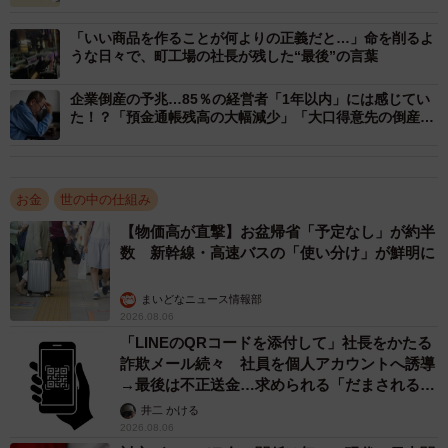
気業」で、63社に1社が倒産する危険性があるとしていま
「いい商品を作ることが何よりの正義だと…」命を削るよ
す。
うな日々で、町工場の社長が残した“最後”の言葉
2021年の初頭から続く燃料価格の高騰により、発電所を持
たない「新電力」と呼ばれる電力小売り事業者の多くで電
企業倒産の予兆…85％の経営者「1年以内」には感じてい
た！？「預金通帳残高の大幅減少」「大口得意先の倒産」
力の仕入価格が提供価格を上回る“逆ザヤ”が発生した結果、
など
多数の事業者が事業停止に踏み切るケースが増えていま
す。2022年以降も市場価格の高騰は続いており、今後も電
お金
世の中の仕組み
気業全体の倒産リスク増加が予測されるといいます。
【物価高が直撃】お盆帰省「予定なし」が約半
数 新幹線・高速バスの「使い分け」が鮮明に
【3位：業務用機械器具製造業】
まいどなニュース情報部
3位は「医療用機械」「アミューズメント機器」「光学機器
2026.08.06
などの業務用器具の製造」などを主な事業とする「業務用
「LINEのQRコードを添付して」社長をかたる
詐欺メール続々 社員を個人アカウントへ誘導
機械器具製造業」で、89社に1社が倒産する危険性があると
→最後は不正送金…求められる「だまされる前
いいます。
提」の対策
井二 かける
製造業の事業拡大には設備に多額の先行投資が必要なこと
2026.08.06