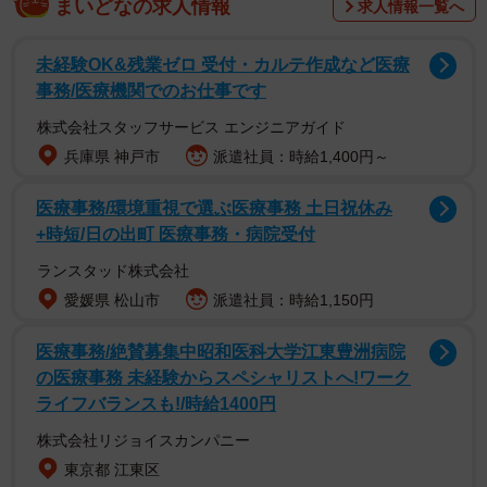
まいどなの求人情報
求人情報一覧へ
33万298件のネット情報等から1年以内に倒産する危険性が
ある“要警戒企業”を抽出し、集計したといいます。
未経験OK&残業ゼロ 受付・カルテ作成など医療
事務/医療機関でのお仕事です
▽倒産危険性の高い業種ランキング
株式会社スタッフサービス エンジニアガイド
兵庫県 神戸市
派遣社員：時給1,400円～
医療事務/環境重視で選ぶ医療事務 土日祝休み
+時短/日の出町 医療事務・病院受付
ランスタッド株式会社
愛媛県 松山市
派遣社員：時給1,150円
医療事務/絶賛募集中昭和医科大学江東豊洲病院
の医療事務 未経験からスペシャリストへ!ワーク
ライフバランスも!/時給1400円
株式会社リジョイスカンパニー
東京都 江東区
2/2