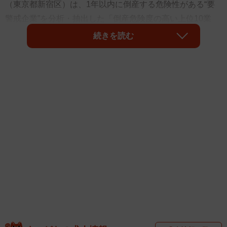
（東京都新宿区）は、1年以内に倒産する危険性がある“要
警戒企業”を分析・抽出した「倒産危険度の高い上位10業
種」を発表しました。その結果、倒産リスクが高い業種の1
続きを読む
位は「農業」だったそうです。
同ランキングは、2021年12月～2022年11月の期間に同社が
モニタリングしていた企業のうち1万767社を対象として、