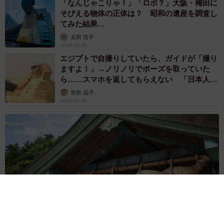
「なんじゃこりゃ！」「ロボ？」大阪・梅田に
そびえる物体の正体は？ 昭和の遺産を調査し
てみた結果…
太田 浩子
2026.08.06
エジプトで自撮りしていたら、ガイドが「撮り
ますよ！」→ノリノリでポーズを取っていた
ら……スマホを返してもらえない 「日本人は
カモ代表かも」「私は6時間で3万円払った」
宮前 晶子
2026.08.06