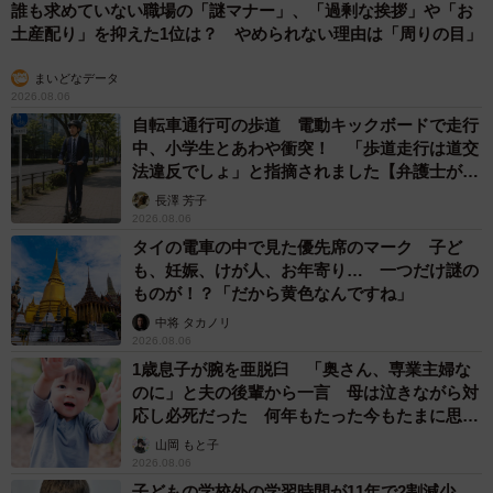
誰も求めていない職場の「謎マナー」、「過剰な挨拶」や「お
土産配り」を抑えた1位は？ やめられない理由は「周りの目」
まいどなデータ
2026.08.06
自転車通行可の歩道 電動キックボードで走行
中、小学生とあわや衝突！ 「歩道走行は道交
法違反でしょ」と指摘されました【弁護士が解
説】
長澤 芳子
2026.08.06
タイの電車の中で見た優先席のマーク 子ど
も、妊娠、けが人、お年寄り… 一つだけ謎の
ものが！？「だから黄色なんですね」
中将 タカノリ
2026.08.06
1歳息子が腕を亜脱臼 「奥さん、専業主婦な
のに」と夫の後輩から一言 母は泣きながら対
応し必死だった 何年もたった今もたまに思い
出し…
山岡 もと子
2026.08.06
子どもの学校外の学習時間が11年で2割減少