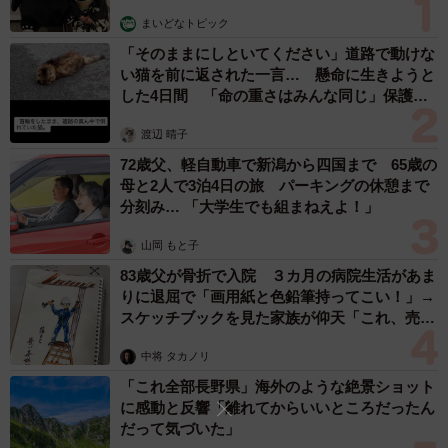
まいどなトピック
5位は「サロン運営」「クリーニング店」「銭湯」などを主
「そのままにしといてください」道路で動けな
な事業とする「洗濯・理容・美容・浴場業」で、106社に1
い猫を前に返された一言… 懸命に生きようと
した4日間 「命の重さはみんな同じ」保護団
社が倒産する危険性があるといいます。
体代表の訴え
エステサロンの金銭トラブルはネット上の書き込みからニ
渡辺 晴子
ュースに取り上げられることも多く、口コミの内容によっ
72歳父、軽自動車で新潟から四国まで 65歳の
ては顧客が離れていき事業に多大な影響を及ぼすことか
母と2人で3泊4日の旅 パーキングの休憩まで
分刻み… 「大学生でも組まねえよ！」
ら、今後も注視が必要といいます。
山岡 もと子
◇ ◇
83歳父が骨折で入院 ３カ月の病院生活があま
りに退屈で「画用紙と色鉛筆持ってこい！」→
以下、6位「広告業（総合広告業、広告代理業など）」
スケッチブックを見た家族が仰天「これ、売れ
ますよ…」
（117社に1社が倒産する危険性あり）、7位「繊維工業
中将 タカノリ
（製糸業、紡績業、織物業など）」（122社に1社が倒産す
「これ全部長野県」海外のような絶景ショット
る危険性あり）、8位「繊維・衣服等卸売業（繊維や染材な
に感動と反響「離れてからいいところだったん
ど原料の輸入、既成服の卸売業など）」（126社に1社が倒
だって気づいた」