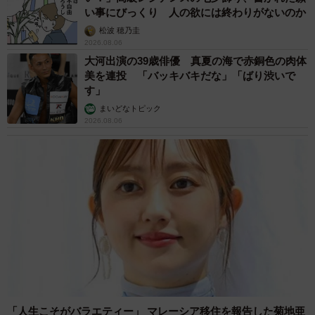
い事にびっくり 人の欲には終わりがないのか
松波 穂乃圭
2026.08.06
大河出演の39歳俳優 真夏の海で赤銅色の肉体
美を連投 「バッキバキだな」「ばり渋いで
す」
まいどなトピック
2026.08.06
「人生こそがバラエティー」 マレーシア移住を報告した菊地亜