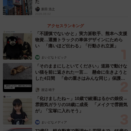
た
新田 浩之
急勾配に対応する大きな牽引力が必要であると同時に平野
2026.08.02
区間では時速100キロの高速運転もこなさなくてはなりませ
アクセスランキング
ん。まるでカメラのズームのように、急勾配と平野の両方
「不謹慎でないかと」実力派歌手、熊本へ支援
の沿線環境に器用に対応する車両として、22000系は「ズ
物資…運搬トラックの車体デザインにためら
ームカー」の一員として開発されました。
い 「痛いほど伝わる」「行動され立派」
まいどなトピック
「そのままにしといてください」道路で動けな
い猫を前に返された一言… 懸命に生きようと
した4日間 「命の重さはみんな同じ」保護団
体代表の訴え
渡辺 晴子
「化けましたね～」10歳で綾瀬はるかの娘役→
雰囲気ガラリの18歳に成長 「メイクで雰囲気
が」「宝塚に入れそう」
まいどなメディア
3/3
72歳父、軽自動車で新潟から四国まで 65歳の