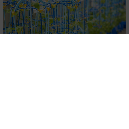
「このやり方で合ってるん？」小学校から持ち帰った鉢植えを
見て母驚き ペットボトルはじょうろだと思ってた…息子が教
えてくれた斬新な水やりとは
中将 タカノリ
2026.08.05
3歳の女児が1人でトイレへ……親はどこ？→不
安になって“おせっかいオバサン”に 「何かあ
ってからでは遅い」「声をかけても両親は気づ
かぬまま」
宮前 晶子
2026.08.05