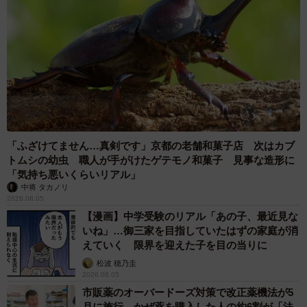
「ふざけてません…真剣です」京都の老舗和菓子店 次はカブ
トムシの幼虫 職人が手がけたゲテモノ和菓子 見事な造形に
「気持ち悪いくらいリアル」
中将 タカノリ
2026.08.05
【漫画】中学受験のリアル「あの子、最近見な
いね」…御三家を目指していたはずの家庭が消
えていく 限界を迎えた子を目の当りに
松波 穂乃圭
2026.08.05
市販薬のオーバードーズ対策で改正薬機法が5
月に施行、かぜ薬を購入した人の約6割が「法