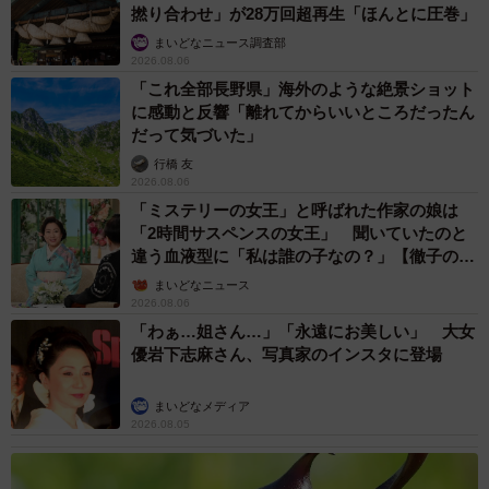
撚り合わせ」が28万回超再生「ほんとに圧巻」
まいどなニュース調査部
2026.08.06
「これ全部長野県」海外のような絶景ショット
に感動と反響「離れてからいいところだったん
だって気づいた」
行橋 友
2026.08.06
「ミステリーの女王」と呼ばれた作家の娘は
「2時間サスペンスの女王」 聞いていたのと
違う血液型に「私は誰の子なの？」【徹子の部
屋】
まいどなニュース
2026.08.06
「わぁ…姐さん…」「永遠にお美しい」 大女
優岩下志麻さん、写真家のインスタに登場
まいどなメディア
2026.08.05