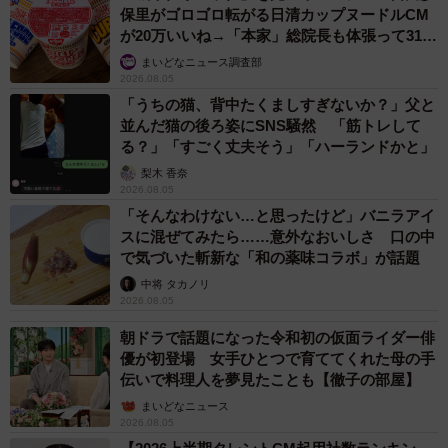
保里がゴロゴロ転がる日清カップヌードルCM
が20万いいね→「本家」総院長も体張って31万
いいね
まいどなニュース調査部
2026.08.05
「うちの猫、背中たくましすぎないか？」父と
並んだ猫の後ろ姿にSNS騒然 「筋トレして
る？」「すごく丈夫そう」「ハーランドかと」
梨木 香奈
2026.08.05
「そんなわけない…と思ったけど」バニラアイ
スに混ぜてみたら……意外なおいしさ 口の中
で気づいた斬新な「和の薬味コラボ」が話題
中将 タカノリ
2026.08.05
朝ドラで話題になった令和初の仮面ライダー俳
優が初登場 女手ひとつで育ててくれた母の手
伝いで料理人を夢見たことも【徹子の部屋】
まいどなニュース
2026.08.05