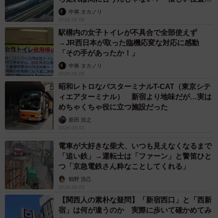
係が反響
中将 タカノリ
2026.08.06
駅構内の女子トイレが不具合で全部使えず
→JR西日本が取った臨機応変な対応に感動
「その手があったか！」
中将 タカノリ
2026.08.05
昭和レトロなバスターミナルT-CAT（東京シテ
ィエアターミナル） 新宿より地味だが…実は
めちゃくちゃ役に立つ施設だった
2/3
新田 浩之
2026.08.03
現在は休止中の高師浜線での2200グループ
電車が大好きな柴犬、いつも見えなくなるまで
先述したとおり2200系グループは22000系からの改造車で
「追い鉄」→運転士は「ファーン」と警笛ひと
つ「京急電鉄さん粋なことしてくれる」
す。22000系は1969年に高野線で運用を開始しました。高
鶴野 浩己
野線高野下～極楽橋間は50パーミル（走行距離1000メート
2026.08.03
ルで高低差50メートル）もの急勾配区間が存在し、現在も
【関西人の素朴な疑問】「新宿西口」と「西新
宿」は何が違うのか 実際に歩いて確かめてみ
一般型車両は乗り入れることができません。