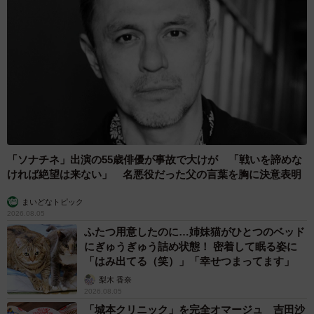
「ソナチネ」出演の55歳俳優が事故で大けが 「戦いを諦めな
ければ絶望は来ない」 名悪役だった父の言葉を胸に決意表明
まいどなトピック
2026.08.05
ふたつ用意したのに…姉妹猫がひとつのベッド
にぎゅうぎゅう詰め状態！ 密着して眠る姿に
「はみ出てる（笑）」「幸せつまってます」
梨木 香奈
2026.08.05
「城本クリニック」を完全オマージュ 吉田沙