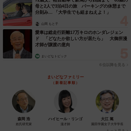
母と2人で3泊4日の旅 パーキングの休憩まで
大井川鐡道で活躍する21000系（Paylessimages/stock.adobe.com）
分刻み… 「大学生でも組まねえよ！」
山岡 もと子
「ズームカー」のはしりは1958年に登場した21000系で
愛車は総走行距離17万キロのホンダレジェン
す。車両の長さは17mで、丸みを帯びた片側2扉の片開車で
ド 「どなたか欲しい方が居たら」 大御所漫
した。登場後は主に難波～極楽橋間の急行に使用され、
才師が譲渡の意向
1997年に南海から姿を消しました。
まいどなトピック
22000系は「ズームカー」の通勤車両バージョンで、ドア
６位以降を見る
は両開きに。前面は角型になり、21000系の「丸ズーム」
まいどなファミリー
に対し「角ズーム」とも呼ばれました。同車は小柄な17m
（新着記事順）
車でありながら、前面は3枚窓のせいもあり、他の一般車と
同様に端正な姿をしています。
高野線では先輩21000系に連結して、活躍する姿も見ら
森岡 浩
ハイヒール・リンゴ
大江 篤
れ、夏には小学校の林間学校の貸切列車を担うことも。こ
姓氏研究家
漫才師
園田学園女子大学学長
のように22000系は高野線には不可欠な存在だったので
もっと見る