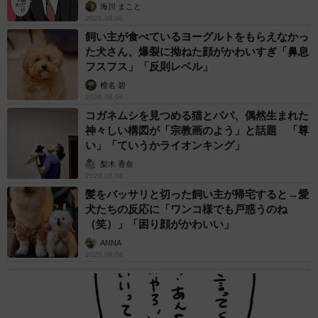
海川 まこと
2026.08.06
飼い主が食べているヨーグルトをもらえなかっ
た犬さん、爆裂に拗ねた顔がかわいすぎ「鼻息
フスフス」「反則レベル」
椎名 碧
2026.08.06
コガネムシを見つめる猫とパパ、偶然生まれた
神々しい構図が「宗教画のよう」と話題 「尊
い」「ていうかライオンキング」
梨木 香奈
2026.08.06
髪をバッサリと切った飼い主が帰宅すると→愛
犬たちの反応に「ワンコ様でも戸惑うのね
（笑）」「困り顔がかわいい」
ANNA
2026.08.06