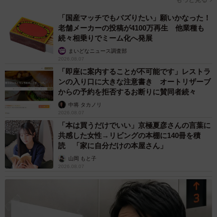
す。
「国産マッチでもバズりたい」願いかなった！
老舗メーカーの投稿が4100万再生 他業種も
平成に入ると、後継「ズームカー」2000系の登場により、
続々相乗りでミーム化へ発展
22000系は数を減らすことに。晩年には2000系との連結も
まいどなニュース調査部
2026.08.07
見られました。1990年代後半に高野線から撤退し、今日に
「即座に案内することが不可能です」レストラ
至ります。
ンの入り口に大きな注意書き オートリザーブ
からの予約を拒否するお断りに賛同者続々
ところで1960年代生まれの電車は全国の大手私鉄を見渡し
中将 タカノリ
2026.08.07
てもそれほど多くありません。関西大手私鉄だと阪急京都
「本は買うだけでいい」京極夏彦さんの言葉に
本線・千里線で活躍する阪急3300系、関西私鉄初の冷房車
共感した女性→リビングの本棚に140冊を積
の京阪2400系が1960年代後半生まれです。いつでも乗れる
読 「家に自分だけの本屋さん」
うちに、1960年代に生まれた車両を乗り歩く旅もいいのか
山岡 もと子
2026.08.07
もしれません。