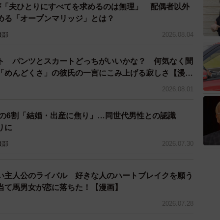
あるある”を。
が「夫ひとりにすべてを求めるのは無理」 配偶者以外
める「オープンマリッジ」とは？
ていると、フロントに現れる女性がデリヘルか否かと
報部
2026.08.04
分けがつくようになります。いい人間観察になるみたい
ト パンツとスカートどっちがいいかな？ 何気なく聞
「めんどくさ」の彼氏の一言にこみ上げる寂しさ【漫
ご感想を。
2026.08.01
いています。皆さん似たような体験をしているようで、
性の6割「結婚・出産に焦り」…同世代男性との認識
を無警戒に使ってしまうものなのだなと思います。後ろ
りに
の生活圏と離れたラブホテルを使用することをお勧めし
報部
2026.07.30
い主人公のライバル 好きな人のハートブレイクを願う
当て馬男女が恋に落ちた！【漫画】
んのお話を参考にしていただきたい。
2026.07.28