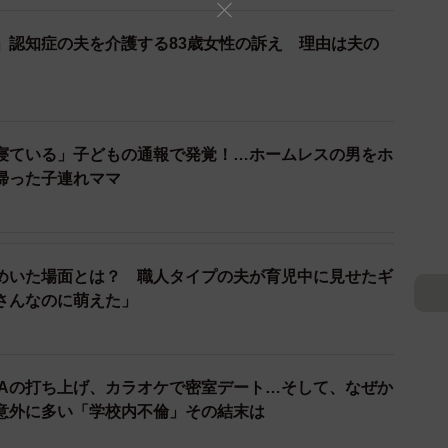
」認知症の夫を介護する83歳女性の訴え 理由は夫の
のラブホに行ったことあるでしょ、おれ働いてたから知
ブホに行くなんて信じられない顔で言ってこられたこと
が信じられないよ」
達、お部屋に財布の忘れ物あって確認したら親父ので、
寝ている」子どもの通報で発覚！…ホームレスの男をホ
預けといたら5分後に親父と、自分の彼女が取りに来た
帰った子連れママ
ビデオを見たのだけど、その家のヤツが黙ってしまって
と言って、無言のままその日は解散。次の日から登校し
きめいた場面とは？ 職人タイプの夫が育児中に見せたギ
と願ってる。」
さんなのに萌えた」
みけんが来てざわついた事がありました」
"あるある"が寄せられている。
TAの打ち上げ、カラオケで密室デート…そして、なぜか
意外に多い「学校内不倫」その結末は