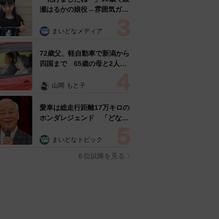
瀬はるかの娘役→雰囲気ガラ
リの18歳に成長 「メイクで
雰囲気が」「宝塚に入れそ
まいどなメディア
う」
72歳父、軽自動車で新潟から
四国まで 65歳の母と2人で
3泊4日の旅 パーキングの休
憩まで分刻み… 「大学生で
山岡 もと子
も組まねえよ！」
愛車は総走行距離17万キロの
ホンダレジェンド 「どなた
か欲しい方が居たら」 大御
所漫才師が譲渡の意向
まいどなトピック
６位以降を見る