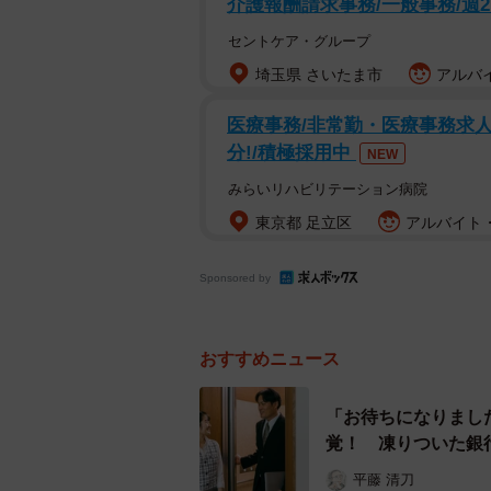
介護報酬請求事務/一般事務/週
セントケア・グループ
埼玉県 さいたま市
アルバイ
医療事務/非常勤・医療事務求人
分!/積極採用中
NEW
みらいリハビリテーション病院
東京都 足立区
アルバイト・
話
同じラブホでアルバイト
Sponsored by
渡したあと、震え声で「
から元カノが来店したぐ
おすすめニュース
辞めてしまったけれど、
「お待ちになりまし
— 白秋 (@Nulls48807788
覚！ 凍りついた銀
ラブホテルで働いていて知人に遭遇
平藤 清刀