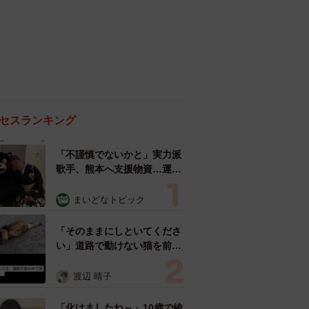
セスランキング
「不謹慎でないかと」実力派
歌手、熊本へ支援物資…運搬
トラックの車体デザインにた
めらい 「痛いほど伝わる」
まいどなトピック
「行動され立派」
「そのままにしといてくださ
い」道路で動けない猫を前に
返された一言… 懸命に生き
ようとした4日間 「命の重
渡辺 晴子
さはみんな同じ」保護団体代
表の訴え
「化けましたね～」10歳で綾