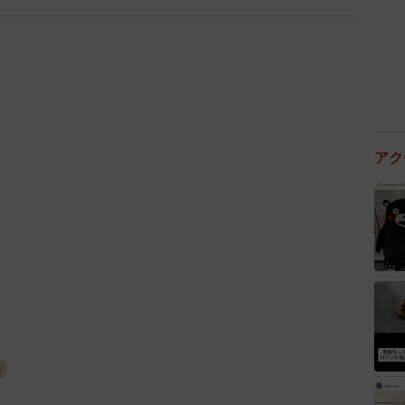
、どんな様子だったでしょうか？
フロントの顔が見えないようになっており、母親は何も
した。娘からは母親の顔が見えるので、父以外の男と笑
きでした。しばらく元気なくしょんぼりしていた様子で
ると聞いています。
アク
た女性に会ってしまったということですが、ラブホテル
しょうか？立地などによる傾向があるのでしょうか？
家や自宅、大学や職場などがあるなど自分の生活圏内の
らす人間と遭遇する確率は上がります。僕は過去に付き
いたので目撃しました。母親と出会ってしまったバイト
地域だったので、生活圏が被れば割とあるあるな話なの
み