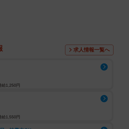
1/2
像はイメージです（Vitalii Karas/stock.adobe.com）
の
"あるある"
エピソードがSNS上で大きな注目を集
報
求人情報一覧へ
女の子はフロントで中年男女に鍵を渡したあと、震え声
と言っていたから元カノが来店したぐらいで泣いてはい
まったけれど、彼女には強く生きてほしい。」と件のエ
Nulls48807788）。
給1,250円
給1,550円