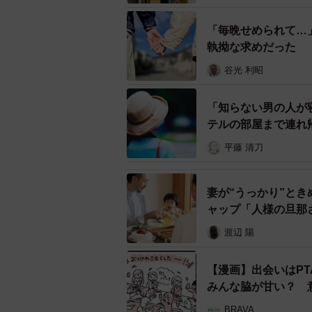
対し、SNSユーザー達からは
「毎晩せめられて…
「最初の会社の飲み会で、「あそこ
執拗な求めだった
ってるよ」みたいなこと、あんなラ
谷光 利昭
あったけど(普通のラブホです)私の
「ラブホで清掃のバイトしてた男友
「知らない男の人が
親父やるな〜って笑ってフロントに
テルの部屋まで連れ
って言ってたの思い出した。」
平藤 清刀
「高校時代に男友達と集まってエロ
「これウチのカーチャンだわ…。」
妻が“うっかり”と
なくなった彼も強く生きてて欲しい
ャップ「人様の旦那
「昔フロントのバイトしてた時、し
渡辺 陽
など数々の共感の声とともにさらなる
【漫画】出会いはP
みんな脇が甘い？ 
白秋さんにお話をうかがってみた。
BRAVA