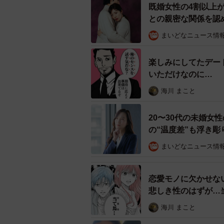
ーーこの他にも印象深い“ラブホテル
既婚女性の4割以上
との親密な関係を認
白秋：ラブホテルでアルバイトをし
まいどなニュース情
か、不倫カップルか否かみたいな見
です。
楽しみにしてたデー
いただけなのに… 
ーーこれまでのコメントや反響への
画】
海川 まこと
白秋：久しぶりに凄まじい反響で驚
20〜30代の未婚女
やはり人は生活圏にあるラブホテル
の“温度差”も浮き彫
めたい事情があるときは、少し自分
まいどなニュース情
たいです。
◇ ◇
恋愛モノに欠かせな
悲しき性のはずが…
みなさんも利用する際はぜひ白秋さ
海川 まこと