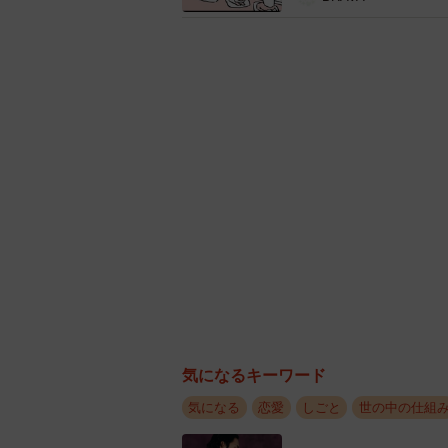
ーー母親に鍵を渡した女性はその後
白秋：僕が勤めていたラブホテルは
知らず室内への廊下を進んで行きま
顔でラブホテルに入る母を見て半泣
したが、まだ同じホテルで働いてい
ーー白秋さんも以前、交際されてい
業で知人に遭遇することは多いので
白秋：立地の傾向というよりは、実
ラブホテルに勤めると同じ地域で暮
合っていた彼女が同じ地域に住んで
の女性も、実家がラブホテルと同じ
気になるキーワード
かなと思います。
気になる
恋愛
しごと
世の中の仕組