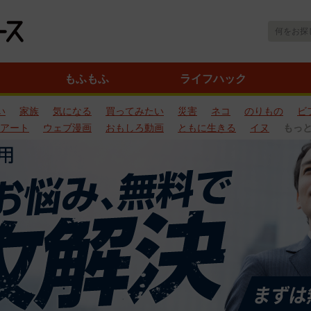
もふもふ
ライフハック
い
家族
気になる
買ってみたい
災害
ネコ
のりもの
ビ
アート
ウェブ漫画
おもしろ動画
ともに生きる
イヌ
もっ