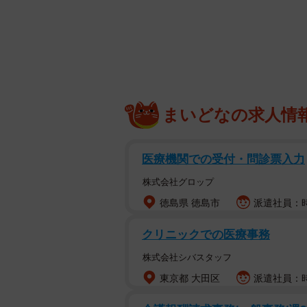
中の人ならではのラブホテルあるあるとは…？ ※画
ラブホテル
で働いている人ならでは
めている。
まいどなの求人情
「同じラブホでアルバイトしていた
で『今の私の母親と知らん男です』
けないと思った。僕は先に辞めてし
医療機関での受付・問診票入力
ピソードを紹介したのは
白秋
さん（@
株式会社グロップ
徳島県 徳島市
派遣社員：時
クリニックでの医療事務
株式会社シバスタッフ
東京都 大田区
派遣社員：時