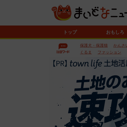
ニ
トップ
おもしろ
ュ
ー
保護犬・保護猫
かんさ
ス
一
くるま
ファッション
覧