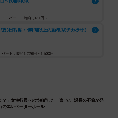
2日〜扶養内OK
ト・パート：時給1,181円～
/週3日程度・4時間以上の勤務/駅チカ徒歩3
2/2
パート：時給1,226円～1,500円
題になった白秋さんの投稿
していた女の子はフロントで中年男女に鍵を
今の私の母親と知らん男です」と言っていた
らいで泣いてはいけないと思った。僕は先に
彼女には強く生きてほしい。
た？」女性行員への“油断した一言”で、課長の不倫が発
)
September 23, 2022
行のエレベーターホール
するということは珍しくないようだ。白秋さんの投稿に