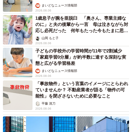
まいどなニュース情報部
2026.08.06
1歳息子が腕を亜脱臼 「奥さん、専業主婦な
のに」と夫の後輩から一言 母は泣きながら対
応し必死だった 何年もたった今もたまに思い
出し…
山岡 もと子
2026.08.06
子どもの学校外の学習時間が11年で2割減少
「家庭学習0分層」が約半数に達する深刻な実
態と広がる学習格差
まいどなニュース情報部
2026.08.06
「事故物件」という言葉のイメージにとらわれ
ていませんか？ 不動産業者が語る「物件の可
能性」を閉ざさないために必要なこと
平藤 清刀
2026.08.06