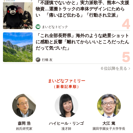
「不謹慎でないかと」実力派歌手、熊本へ支援
物資…運搬トラックの車体デザインにためら
い 「痛いほど伝わる」「行動され立派」
まいどなトピック
「これ全部長野県」海外のような絶景ショット
に感動と反響「離れてからいいところだったん
だって気づいた」
行橋 友
６位以降を見る
まいどなファミリー
（新着記事順）
森岡 浩
ハイヒール・リンゴ
大江 篤
姓氏研究家
漫才師
園田学園女子大学学長