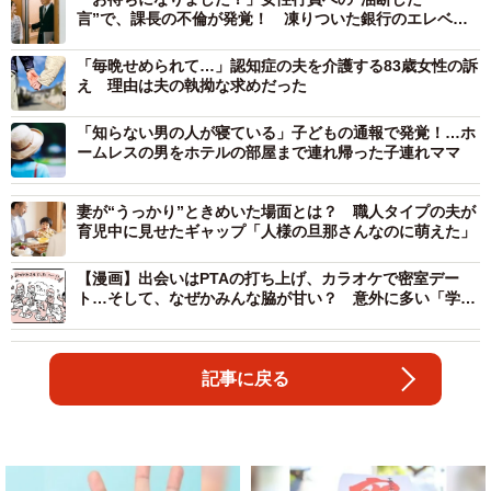
言”で、課長の不倫が発覚！ 凍りついた銀行のエレベー
ターホール
「毎晩せめられて…」認知症の夫を介護する83歳女性の訴
え 理由は夫の執拗な求めだった
「知らない男の人が寝ている」子どもの通報で発覚！…ホ
ームレスの男をホテルの部屋まで連れ帰った子連れママ
妻が“うっかり”ときめいた場面とは？ 職人タイプの夫が
育児中に見せたギャップ「人様の旦那さんなのに萌えた」
【漫画】出会いはPTAの打ち上げ、カラオケで密室デー
ト…そして、なぜかみんな脇が甘い？ 意外に多い「学校
内不倫」その結末は
記事に戻る