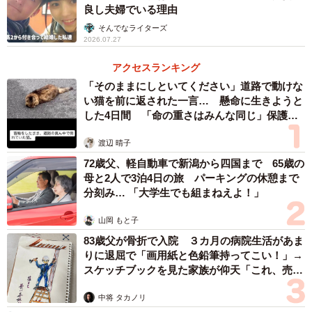
良し夫婦でいる理由
そんでなライターズ
2026.07.27
アクセスランキング
「そのままにしといてください」道路で動けな
い猫を前に返された一言… 懸命に生きようと
した4日間 「命の重さはみんな同じ」保護団
体代表の訴え
渡辺 晴子
72歳父、軽自動車で新潟から四国まで 65歳の
母と2人で3泊4日の旅 パーキングの休憩まで
分刻み… 「大学生でも組まねえよ！」
山岡 もと子
83歳父が骨折で入院 ３カ月の病院生活があま
りに退屈で「画用紙と色鉛筆持ってこい！」→
スケッチブックを見た家族が仰天「これ、売れ
ますよ…」
中将 タカノリ