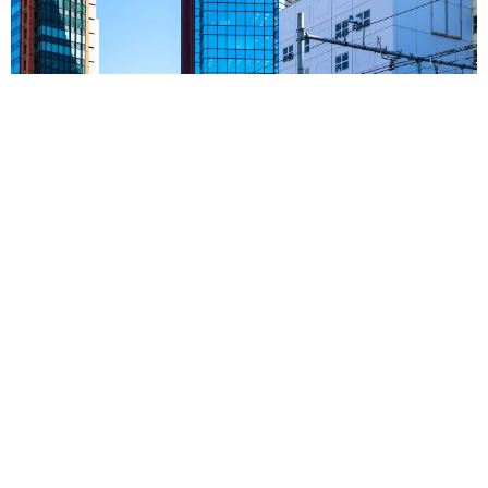
東京・千代田区の中央線高架に心ない落書き 歴史ある昌平橋
架道橋の被害に怒りの声 「何も分かってないし、センスも古
い」「罰則強化して」
中将 タカノリ
2026.08.06
もしかすると「下山ダッシュ」 リニア中央新
幹線の長野県駅 在来線との乗り継ぎなし→な
ら走れば間に合うんじゃない？ 惜しい位置関
係が反響
中将 タカノリ
2026.08.06
「なんじゃこりゃ！」「ロボ？」大阪・梅田に
そびえる物体の正体は？ 昭和の遺産を調査し