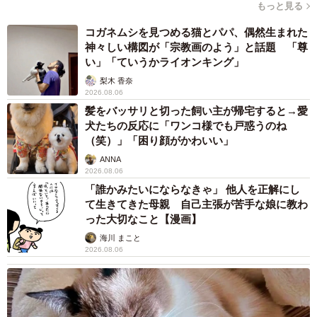
もっと見る
コガネムシを見つめる猫とパパ、偶然生まれた
神々しい構図が「宗教画のよう」と話題 「尊
い」「ていうかライオンキング」
梨木 香奈
2026.08.06
髪をバッサリと切った飼い主が帰宅すると→愛
犬たちの反応に「ワンコ様でも戸惑うのね
（笑）」「困り顔がかわいい」
ANNA
2026.08.06
「誰かみたいにならなきゃ」 他人を正解にし
て生きてきた母親 自己主張が苦手な娘に教わ
った大切なこと【漫画】
海川 まこと
2026.08.06