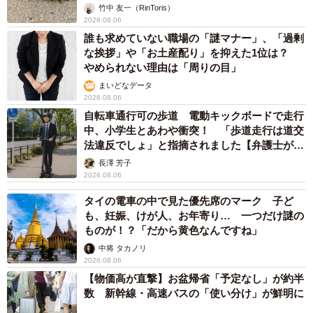
竹中 友一（RinToris）
2026.08.06
誰も求めていない職場の「謎マナー」、「過剰
な挨拶」や「お土産配り」を抑えた1位は？
やめられない理由は「周りの目」
まいどなデータ
2026.08.06
自転車通行可の歩道 電動キックボードで走行
中、小学生とあわや衝突！ 「歩道走行は道交
法違反でしょ」と指摘されました【弁護士が解
説】
長澤 芳子
2026.08.06
タイの電車の中で見た優先席のマーク 子ど
も、妊娠、けが人、お年寄り… 一つだけ謎の
ものが！？「だから黄色なんですね」
中将 タカノリ
2026.08.06
【物価高が直撃】お盆帰省「予定なし」が約半
数 新幹線・高速バスの「使い分け」が鮮明に