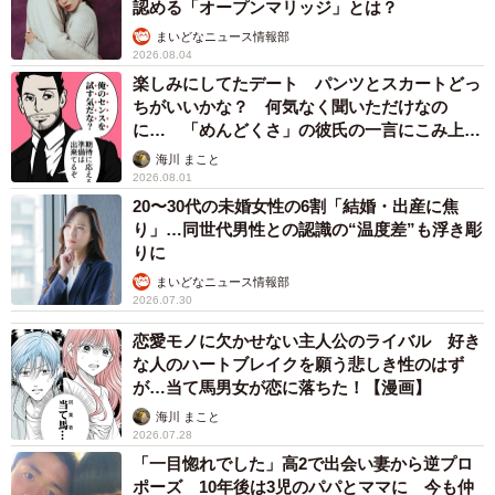
認める「オープンマリッジ」とは？
まいどなニュース情報部
2026.08.04
楽しみにしてたデート パンツとスカートどっ
ちがいいかな？ 何気なく聞いただけなの
に… 「めんどくさ」の彼氏の一言にこみ上げ
る寂しさ【漫画】
海川 まこと
2026.08.01
20〜30代の未婚女性の6割「結婚・出産に焦
り」…同世代男性との認識の“温度差”も浮き彫
りに
まいどなニュース情報部
2026.07.30
恋愛モノに欠かせない主人公のライバル 好き
な人のハートブレイクを願う悲しき性のはず
が…当て馬男女が恋に落ちた！【漫画】
海川 まこと
2026.07.28
「一目惚れでした」高2で出会い妻から逆プロ
ポーズ 10年後は3児のパパとママに 今も仲