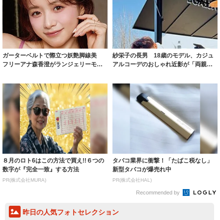
ガーターベルトで際立つ妖艶脚線美
紗栄子の長男 18歳のモデル、カジュ
フリーアナ森香澄がランジェリーモデ
アルコーデのおしゃれ近影が「両親の
ルに ｢PE...
いいとこ取...
８月のロト6はこの方法で買え!!６つの
タバコ業界に衝撃！「たばこ税なし」
数字が『完全一致』する方法
新型タバコが爆売れ中
PR(株式会社MURA)
PR(株式会社HAL)
Recommended by
昨日の人気フォトセレクション