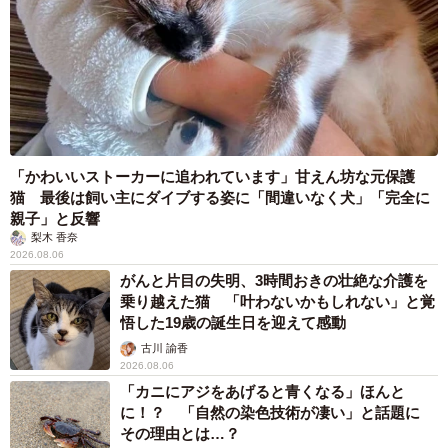
「かわいいストーカーに追われています」甘えん坊な元保護
猫 最後は飼い主にダイブする姿に「間違いなく犬」「完全に
親子」と反響
梨木 香奈
2026.08.06
がんと片目の失明、3時間おきの壮絶な介護を
乗り越えた猫 「叶わないかもしれない」と覚
悟した19歳の誕生日を迎えて感動
古川 諭香
2026.08.06
「カニにアジをあげると青くなる」ほんと
に！？ 「自然の染色技術が凄い」と話題に
その理由とは…？