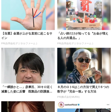
【当選】金運が上がる直前に起こるサ
「占い師だけが知ってる〝お金が増え
イン
る人の共通点〟」
PR(合同会社デジタルファーム )
PR(合同会社デジタルファーム )
「一瞬誰かと…」彦摩呂、30キロ近く
８月のロト6はこの方法で買え!!６つの
減量した姿に反響 既製品の防護服が
数字が『完全一致』する方法
着られると...
PR(株式会社MURA)