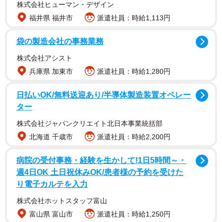
株式会社ヒューマン・デザイン
福井県 福井市
派遣社員：時給1,113円
袋の製造会社の事務業務
意外に多い！？ 学校内不倫！
株式会社アシスト
不倫でも驚きなのに、学校の保護者同士、あるいは先生と
兵庫県 加東市
派遣社員：時給1,280円
保護者の不倫なんてありえない世界。でも、驚くことに、
日払いOK/無料送迎あり/半導体製造装置オペレー
けっこう多いらしいのです。
ター
▽PTAの中で打ち上げと称する合コンがある
株式会社ジャパンクリエイト北日本事業統括部
北海道 千歳市
派遣社員：時給2,200円
お父さんとお母さんっていうカップルは本当に多いです
病院の受付事務・経験を生かして!1日5時間～・
よ！PTAの役員っていろいろあるんですけど、校外でも関
週4日OK 土日祝休みOK/患者様の予約を受けた
わりがあるんです。その中で「今後情報交換しましょう」
り電子カルテを入力
みたいな話が出てきて接点が多くなっていく。月一レベル
株式会社ホットスタッフ富山
で夜の飲み会もあるので、ちょとした合コンみたいな感じ
富山県 富山市
派遣社員：時給1,250円
なんですよね（笑）。もしかしたら学校って一番多いかも