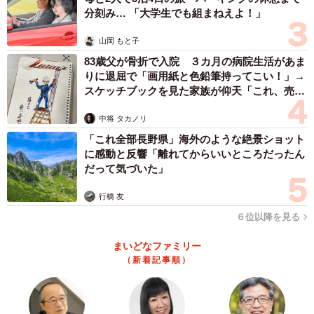
としてるわけがない」とノホホンとしてる人もいました。
分刻み… 「大学生でも組まねえよ！」
〔Tさん、39歳〕
山岡 もと子
▽思いっきり地元で見られてしまう
83歳父が骨折で入院 ３カ月の病院生活があま
りに退屈で「画用紙と色鉛筆持ってこい！」→
スケッチブックを見た家族が仰天「これ、売れ
なぜか学校内で不倫する人たちって脇が甘くて（笑）、す
ますよ…」
ごくローカルな場所で会って見られちゃったりするんです
中将 タカノリ
よね。あと、絶対雰囲気で分かる！PTAの忘年会とかで、
「これ全部長野県」海外のような絶景ショット
に感動と反響「離れてからいいところだったん
（不倫カップルの）席が離れてたとしても「あっなんかあ
だって気づいた」
るな」って分かる（笑）。物の渡し方とか視線とかね。〔O
さん、42歳〕
行橋 友
６位以降を見る
◇ ◇
まいどなファミリー
（新着記事順）
…なんともスリリングですねー。でも、だからこそどっぷ
りハマってしまうママもいるようですが、なぜか脇の甘さ
も目立つようですね（笑）。