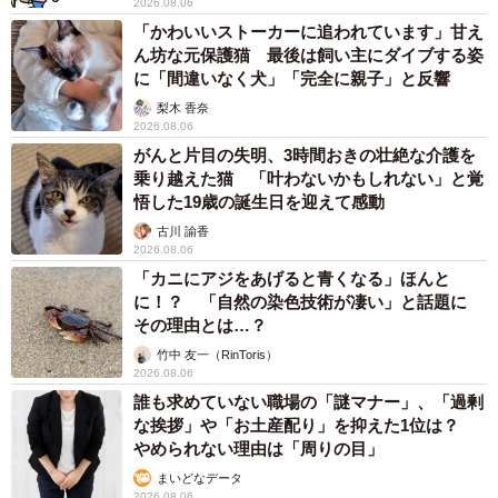
2026.08.06
「かわいいストーカーに追われています」甘え
ん坊な元保護猫 最後は飼い主にダイブする姿
に「間違いなく犬」「完全に親子」と反響
梨木 香奈
2026.08.06
がんと片目の失明、3時間おきの壮絶な介護を
乗り越えた猫 「叶わないかもしれない」と覚
悟した19歳の誕生日を迎えて感動
古川 諭香
4/5
2026.08.06
「カニにアジをあげると青くなる」ほんと
に！？ 「自然の染色技術が凄い」と話題に
驚き！こんな不倫相手も！
その理由とは…？
出会いの場は、なにも学校だけではないようです。こんな
竹中 友一（RinToris）
2026.08.06
ところにも「不倫の現場」はあるのです。
誰も求めていない職場の「謎マナー」、「過剰
な挨拶」や「お土産配り」を抑えた1位は？
▽保育園の保父さんと
やめられない理由は「周りの目」
まいどなデータ
たまたま会話の中で「私、この公園でしたことある」と急
2026.08.06