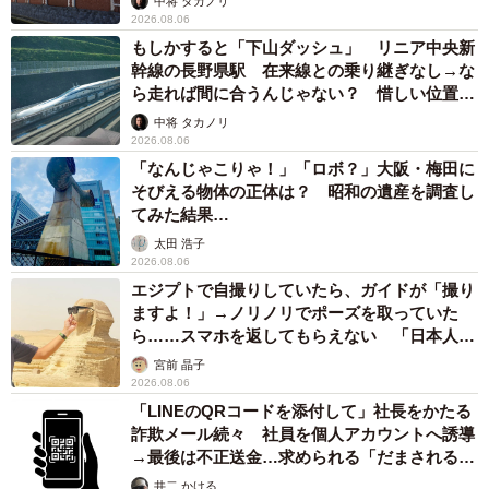
中将 タカノリ
2026.08.06
もしかすると「下山ダッシュ」 リニア中央新
幹線の長野県駅 在来線との乗り継ぎなし→な
ら走れば間に合うんじゃない？ 惜しい位置関
係が反響
中将 タカノリ
2026.08.06
「なんじゃこりゃ！」「ロボ？」大阪・梅田に
そびえる物体の正体は？ 昭和の遺産を調査し
てみた結果…
太田 浩子
2026.08.06
エジプトで自撮りしていたら、ガイドが「撮り
ますよ！」→ノリノリでポーズを取っていた
ら……スマホを返してもらえない 「日本人は
カモ代表かも」「私は6時間で3万円払った」
宮前 晶子
2026.08.06
「LINEのQRコードを添付して」社長をかたる
詐欺メール続々 社員を個人アカウントへ誘導
→最後は不正送金…求められる「だまされる前
提」の対策
井二 かける