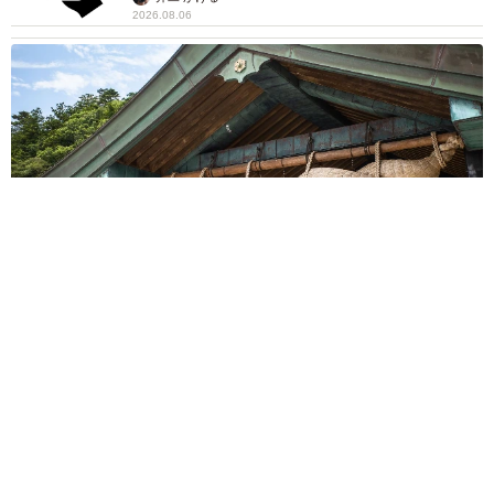
2026.08.06
重みも歴史もズッシリ…出雲大社の日本最大級「大しめ縄」が8
年ぶり掛けかえ 伝統の「大撚り合わせ」が28万回超再生「ほ
んとに圧巻」
まいどなニュース調査部
2026.08.06
「これ全部長野県」海外のような絶景ショット
に感動と反響「離れてからいいところだったん
だって気づいた」