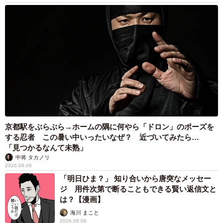
待っているというイメージ。実際はどうなのでしょうか。
▽本気になって家を出て、不倫相手と結婚するケースも
知り合いで、通ってるスポーツジムの年下のインストラク
ターといい感じになって、そのまま本気になり、家を出た
人がいました。まだ小学生の子どももいました。旦那さん
は探偵を使っていろいろ調べたみたいです。その彼女が
「どうしよう」って泣きながら電話がかかってきたんです
けど、それは自分の責任だよね、と（笑）。結局その年下
京都駅をぶらぶら→ホームの隅に何やら「ドロン」のポーズを
する忍者 この暑い中いったいなぜ？ 近づいてみたら…
のインストラクターと結婚しましたね。10歳以上年下です
「見つかるなんて未熟」
よ、そのパワーがすごい。〔Kさん、38歳〕
中将 タカノリ
2026.08.06
「明日ひま？」 知り合いから唐突なメッセー
▽不倫カップルが“風紀委員会”にかけられることも！
ジ 用件次第で断ることもできる賢い返信文と
は？【漫画】
学校内の不倫は、ほぼほぼ90％は何事もなかったように終
海川 まこと
わるみたいです。でも、うちの学校にはなんと風紀委員会
2026.08.06