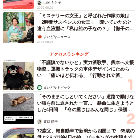
山岡 もと子
子育てや仕事に大忙しいのママたち。時間も限られた生活
2026.08.06
をしていえるのに、どうやって連絡を取り、どんな場所で
「ミステリーの女王」と呼ばれた作家の娘は
「2時間サスペンスの女王」 聞いていたのと
デートをしているのかも気になるところです。
違う血液型に「私は誰の子なの？」【徹子の部
屋】
まいどなニュース
▽カラオケ密室デートを楽しむ
2026.08.06
アクセスランキング
カラオケ多いみたいですね。密室だから見つかりにくい・
「不謹慎でないかと」実力派歌手、熊本へ支援
話しやすいからだと思います。新宿とか池袋のカラオケ行
物資…運搬トラックの車体デザインにためら
ってそのままホテルに行く、みたいな話も聞いたことあり
い 「痛いほど伝わる」「行動され立派」
ます（笑）。いかにも「流れられる」場所なんでしょう
まいどなトピック
ね。〔Yさん、36歳〕
「そのままにしといてください」道路で動けな
い猫を前に返された一言… 懸命に生きようと
▽SNSで連絡を取っている！？
した4日間 「命の重さはみんな同じ」保護団
体代表の訴え
渡辺 晴子
連絡は普通にLINEとかで取ってる人が多いみたいですよ。
72歳父、軽自動車で新潟から四国まで 65歳の
旦那にバレてる人もいたし、旦那が「自分の妻がそんなこ
母と2人で3泊4日の旅 パーキングの休憩まで