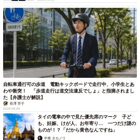
に告白しだしたママがいたんです（笑）。「なんですか？
それ？」と思ったら、保育士（保父）さんとそういうこと
になったことがあったらしい。1年ほどで関係は終わったよ
うですが、保父さんとそういうことになるんだ、とビック
リしましたね。〔Nさん、40歳〕
▽子どもの習い事の先生と
サッカー教室のコーチと不倫関係になっちゃったママがい
ました。化粧とか、コーチへの態度とか、雰囲気で分かる
自転車通行可の歩道 電動キックボードで走行中、小学生とあ
わや衝突！ 「歩道走行は道交法違反でしょ」と指摘されまし
んですよね（笑）。後日、やっぱりそうだったことが判
た【弁護士が解説】
明。バレそうになって別れて、サッカー教室も辞めていま
長澤 芳子
2026.08.06
した。〔Sさん、37歳〕
タイの電車の中で見た優先席のマーク 子ど
も、妊娠、けが人、お年寄り… 一つだけ謎の
◇ ◇
ものが！？「だから黄色なんですね」
中将 タカノリ