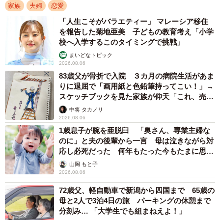
家族
夫婦
恋愛
接点が多いようですね。
「人生こそがバラエティー」 マレーシア移住
を報告した菊地亜美 子どもの教育考え「小学
校へ入学するこのタイミングで挑戦」
まいどなトピック
2026.08.06
83歳父が骨折で入院 ３カ月の病院生活があま
りに退屈で「画用紙と色鉛筆持ってこい！」→
スケッチブックを見た家族が仰天「これ、売れ
ますよ…」
中将 タカノリ
2026.08.06
1歳息子が腕を亜脱臼 「奥さん、専業主婦な
のに」と夫の後輩から一言 母は泣きながら対
応し必死だった 何年もたった今もたまに思い
出し…
山岡 もと子
2026.08.06
2/5
72歳父、軽自動車で新潟から四国まで 65歳の
母と2人で3泊4日の旅 パーキングの休憩まで
分刻み… 「大学生でも組まねえよ！」
デートや連絡方法は？