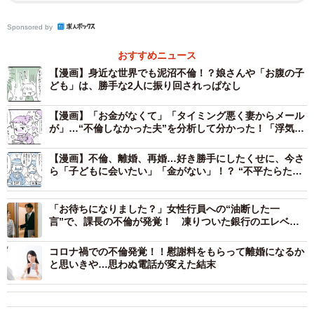
しれませんね。よく考えたら女の人と同数の男の人がいる
Sponsored by
わけですから。特に役員とかになると、多く関わり合うし
不倫に発展しやすいのかも。〔Nさん、40歳〕
おすすめニュース
【漫画】身近な世界でも泥沼不倫！？娘さんや「お腹の子
ども」は、勝手な2人に振り回されっぱなし
▽接点の多いママと先生が不倫へ発展！？
【漫画】「お金がなくて」「タイミング悪く妻からメール
若い男の先生とママっていうカップル。若い女の先生とパ
が」…“不倫しなかった夫”を分析して分かった！「浮気さ
せない3つの魔法」
パっていうカップルは聞いたことないですね（笑）。ママ
【漫画】不倫、離婚、再婚…好き勝手にしたくせに、今さ
のほうが学校に行く回数も多いし、先生と一対一で話すこ
ら「子どもに会いたい」「金がない」！？ “不平たらた
とも多いからだと思いますね。後は、ママと先生の飲み会
ら”な元夫にげんなり
があるので、そこで意気投合してっていうカップルもあり
「お待ちになりました？」女性行員への“油断した一
ますよ。「ちょっとご相談したことがある」ってママのほ
言”で、課長の不倫が発覚！ 凍りついた銀行のエレベー
ターホール
うから誘うケースもあるみたい（笑）。〔Oさん、42歳〕
コロナ禍での不倫発覚！！慰謝料をもらって離婚になるか
と思いきや…思わぬ電話が変えた結末
◇ ◇
…こう見ると、確かに学校ってそうなってしまう出会いや