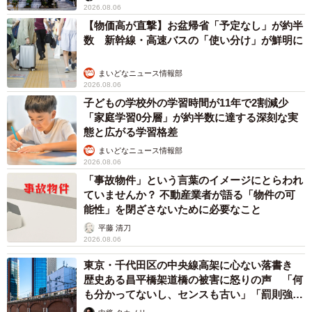
…若いコーチがイケメンだったりしたら、ときめいてしま
2026.08.06
う気持ちはすごく分かるのですが、それ以上の発展がある
【物価高が直撃】お盆帰省「予定なし」が約半
数 新幹線・高速バスの「使い分け」が鮮明に
ことに驚きです！
まいどなニュース情報部
◆ ◆ ◆
2026.08.06
子どもの学校外の学習時間が11年で2割減少
いかがでしたか。ただただ驚きの連続ですね。確かに恋を
「家庭学習0分層」が約半数に達する深刻な実
態と広がる学習格差
すれば気持ちにも肌にも張りと潤いが出て、家族にも優し
まいどなニュース情報部
くできるかもしれません（笑）。でもそれは、あくまでも
2026.08.06
「空想」の中で楽しみたいですよね。不倫って結局誰も幸
「事故物件」という言葉のイメージにとらわれ
ていませんか？ 不動産業者が語る「物件の可
せになんてなれないし、その代償はあまりにも大きい気が
能性」を閉ざさないために必要なこと
します。
平藤 清刀
2026.08.06
東京・千代田区の中央線高架に心ない落書き
歴史ある昌平橋架道橋の被害に怒りの声 「何
も分かってないし、センスも古い」「罰則強化
して」