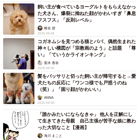
があるんです。あるパパとママがお台場でデートしていた
飼い主が食べているヨーグルトをもらえなかっ
た犬さん、爆裂に拗ねた顔がかわいすぎ「鼻息
のを見られてしまって、風紀委員会にかけられた。私はた
フスフス」「反則レベル」
またまPTAとして出席したんですが、両夫婦でつるし上げ
椎名 碧
られて、もう弾劾裁判ですよね。弾劾するほうもどうかと
2026.08.06
コガネムシを見つめる猫とパパ、偶然生まれた
思ったけど、言われても仕方のないことをしたからな、
神々しい構図が「宗教画のよう」と話題 「尊
と…。〔Oさん、42歳〕
い」「ていうかライオンキング」
梨木 香奈
◇ ◇
2026.08.06
髪をバッサリと切った飼い主が帰宅すると→愛
犬たちの反応に「ワンコ様でも戸惑うのね
ママにとってはハッピーになるケースもありますが、残さ
（笑）」「困り顔がかわいい」
れた家族は…なんて想像してしまいます。それにしても弾
ANNA
劾裁判、なんとも恐ろしいですね。
2026.08.06
「誰かみたいにならなきゃ」 他人を正解にし
て生きてきた母親 自己主張が苦手な娘に教わ
った大切なこと【漫画】
海川 まこと