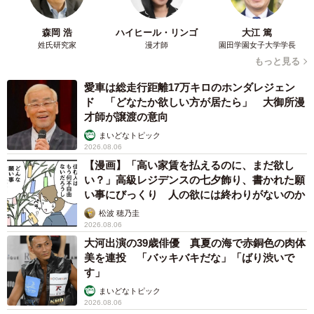
森岡 浩
ハイヒール・リンゴ
大江 篤
姓氏研究家
漫才師
園田学園女子大学学長
もっと見る
愛車は総走行距離17万キロのホンダレジェン
ド 「どなたか欲しい方が居たら」 大御所漫
才師が譲渡の意向
まいどなトピック
2026.08.06
【漫画】「高い家賃を払えるのに、まだ欲し
い？」高級レジデンスの七夕飾り、書かれた願
い事にびっくり 人の欲には終わりがないのか
松波 穂乃圭
2026.08.06
3/5
大河出演の39歳俳優 真夏の海で赤銅色の肉体
美を連投 「バッキバキだな」「ばり渋いで
す」
不倫妻の行く末とは…
まいどなトピック
ドラマや雑誌を見ていても、不倫は必ず「悲惨な結末」が
2026.08.06