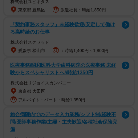
株式会社ユビキタス
青い彼岸花…!? いえ洗濯ばさみなんです！（岡本なう/ 洗濯バサミフォ
東京都 豊島区
派遣社員：時給1,850円
トグラファーさん@okaphotoart提供）
「契約事務スタッフ」未経験歓迎/安定して働け
る高時給のお仕事
株式会社スクワッド
愛媛県 松山市
：時給1,400円～1,800円
医療事務/昭和医科大学歯科病院の医療事務 未経
験からスペシャリストへ!/時給1350円
株式会社リジョイスカンパニー
東京都 大田区
アルバイト・パート：時給1,350円
――過去最大数の「いいね」数を獲得した「青い彼岸
総合病院内でのデータ入力業務/シフト制/経験不
花」。作品を発表したとき、「これまでにない大きな反響
問/医師事務作業/主婦・主夫歓迎/各種社会保険完
がくるのでは」というような自信はあったのでしょうか？
備