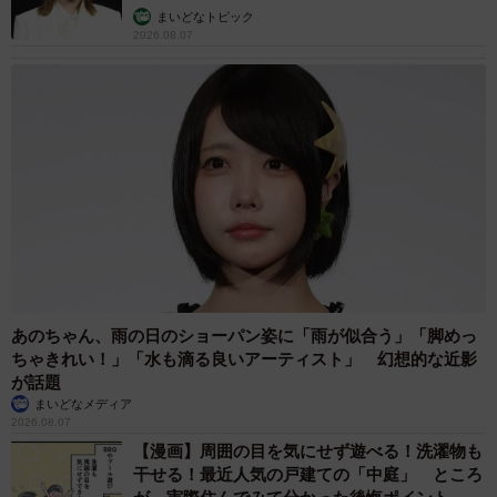
しい」という言葉と共に想起されるイメージに近い作品な
まいどなトピック
ので、お気に入りです。
2026.08.07
あのちゃん、雨の日のショーパン姿に「雨が似合う」「脚めっ
ちゃきれい！」「水も滴る良いアーティスト」 幻想的な近影
が話題
まいどなメディア
2026.08.07
【漫画】周囲の目を気にせず遊べる！洗濯物も
干せる！最近人気の戸建ての「中庭」 ところ