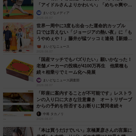
「アイドルさんよりかわいい」「めちゃ爽や
か」
まいどなメディア
2026.08.07
世界一周中に3度も出会った運命的カップル
口では言えない「ジョージアの熱い夜」に「も
うやめぇや！」藤井が猛ツッコミ連発【新婚さ
ん】
まいどなニュース
2026.08.07
「国産マッチでもバズりたい」願いかなった！
老舗メーカーの投稿が4100万再生 他業種も
続々相乗りでミーム化へ発展
まいどなニュース調査部
2026.08.07
「即座に案内することが不可能です」レストラ
ンの入り口に大きな注意書き オートリザーブ
からの予約を拒否するお断りに賛同者続々
中将 タカノリ
2026.08.07
「本は買うだけでいい」京極夏彦さんの言葉に