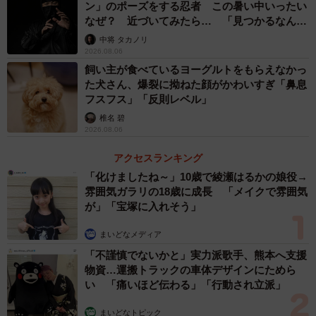
ン」のポーズをする忍者 この暑い中いったい
なぜ？ 近づいてみたら… 「見つかるなんて
未熟」
中将 タカノリ
2026.08.06
飼い主が食べているヨーグルトをもらえなかっ
た犬さん、爆裂に拗ねた顔がかわいすぎ「鼻息
フスフス」「反則レベル」
椎名 碧
2026.08.06
アクセスランキング
「化けましたね～」10歳で綾瀬はるかの娘役→
雰囲気ガラリの18歳に成長 「メイクで雰囲気
が」「宝塚に入れそう」
まいどなメディア
「不謹慎でないかと」実力派歌手、熊本へ支援
物資…運搬トラックの車体デザインにためら
2/3
い 「痛いほど伝わる」「行動され立派」
クリームソーダの中にはやはり洗濯ばさみが…！（岡本なう/ 洗濯バサミ
まいどなトピック