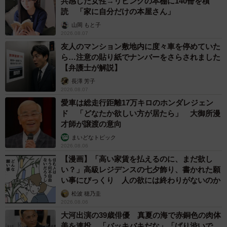
共感した女性→リビングの本棚に140冊を積
読 「家に自分だけの本屋さん」
山岡 もと子
2026.08.07
友人のマンション敷地内に度々車を停めていた
ら…注意の貼り紙でナンバーをさらされました
【弁護士が解説】
長澤 芳子
2026.08.07
愛車は総走行距離17万キロのホンダレジェン
ド 「どなたか欲しい方が居たら」 大御所漫
才師が譲渡の意向
まいどなトピック
2026.08.06
【漫画】「高い家賃を払えるのに、まだ欲し
い？」高級レジデンスの七夕飾り、書かれた願
い事にびっくり 人の欲には終わりがないのか
松波 穂乃圭
2026.08.06
大河出演の39歳俳優 真夏の海で赤銅色の肉体
美を連投 「バッキバキだな」「ばり渋いで