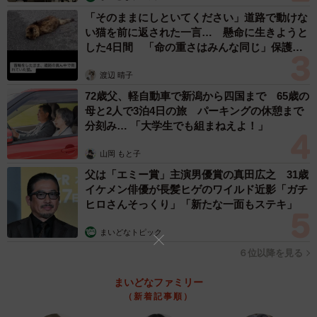
フォトグラファーさん@okaphotoart提供）
「そのままにしといてください」道路で動けな
い猫を前に返された一言… 懸命に生きようと
実は、僕が洗濯バサミを撮る場所としてこだわっているの
した4日間 「命の重さはみんな同じ」保護団
は”自宅の庭で撮る”ということ。クリームソーダを撮った場
体代表の訴え
所もそうなのですが、あの崖に見えていたのは、実はおじ
渡辺 晴子
いちゃんが大事にしていた柿の木の切り株。今回の青い彼
72歳父、軽自動車で新潟から四国まで 65歳の
母と2人で3泊4日の旅 パーキングの休憩まで
岸花を撮った場所は、僕が幼稚園卒業の記念に植えたさく
分刻み… 「大学生でも組まねえよ！」
らんぼの木のそばで、前回の紫陽花を撮った場所と同じで
す。もちろん、お散歩にいった先で写真を撮ったりもしま
山岡 もと子
すが、自宅の庭に魅力的な被写体や興味のある場所があり
父は「エミー賞」主演男優賞の真田広之 31歳
イケメン俳優が長髪ヒゲのワイルド近影「ガチ
過ぎて、なかなか、外の遠い場所に写真を撮りにいくこと
ヒロさんそっくり」「新たな一面もステキ」
ができないといった感じです。
まいどなトピック
――作品は、どのように思いつくことが多いのでしょう
６位以降を見る
か？
まいどなファミリー
（新着記事順）
基本的には、何かないかなぁーと漠然と考えているのです