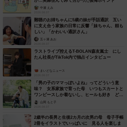
が…実際住んでみて分かった後悔ポイント
中瀬 えみ
2026.08.07
難聴のお姉ちゃんに5歳の妹が手話通訳 互い
に支え合う家族の日常に反響「妹ちゃん、頼も
しい」「かわいい通訳さん」
3/3
五ヶ瀬 あお
2026.08.07
夕焼けシャンデリア（岡本なう/ 洗濯バサミフォトグラファーさん
ラストライブ控えるT-BOLAN森友嵐士 にし
@okaphotoart提供）
たん社長がTikTok内で独占インタビュー
――『洗濯バサミフォトグラファー』の活動を初めてから
まいどなニュース
およそ1年半。始めたばかりの頃と以前より広く認知される
2026.08.07
「男の子のママっぽいよね」ってどういう意
ようになった現在を比べ、変化した気持ちなどはございま
味？ 女系家族で育った母 いつもスカートと
すか？
ワンピースしか着ないし、ヒールも好き どの
へんが…
山岡 もと子
基本的には何も変わっていないとは思うのですが、やっぱ
2026.08.07
り撮り始めた頃は「洗濯バサミは美しい」と言っていても
2歳半の長男と生後2カ月の次男の母 母子手帳
「どういうこと？」という感じの反応多かったのですが、
2冊をイラストでいっぱいに 見る人を楽しま