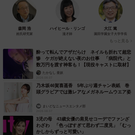
が、なるべく季節感に合ったものを制作するようにしてお
ります。また、フォロワー様からこたえられそうなリクエ
ストをいただいた時は、お約束はしないですが、頭の隅に
そっと記憶しておきます。すると、ふとした時に自分も作
森岡 浩
ハイヒール・リンゴ
大江 篤
姓氏研究家
漫才師
園田学園女子大学学長
りたいと思うようになってくるのか、「〜〜さんが見たい
もっと見る
と言っていたモノが出来そう、喜んでもらえるかな」とい
酔って転んでアザだらけ ネイルも折れて超悲
うように、作品イメージが頭の中に浮かぶ事も多いです。
惨 ケガが絶えない夜のお仕事 「病院代」と
数万円を渡す神客も！【現役キャストに取材】
――「青い彼岸花」の他にも、岡本さんお気に入りの作品
たかなし 亜妖
はございますか？
2026.08.07
乃木坂46賀喜遥香 5年ぶり週チャン表紙 巻
頭グラビアでは激レアなメガネルームウエア姿
常にお気に入りのものを発表しているので、どれというの
は難しいのですが、これからの季節をふまえると、夕焼け
まいどなニュースエンタメ部
と洗濯バサミハンガーを組み合わせた「夕焼けシャンデリ
2026.08.07
3児の母 43歳女優の肩見せコーデでファンざ
ア」の作品が好きですね。洗濯バサミフォトを撮るきっか
わざわ 「色っぽすぎて思わず二度見」「むっ
けとなった”西日を浴びた洗濯バサミ”が、「洗濯バサミは美
かしからずっと可愛い」