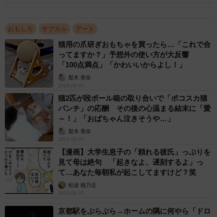
ています。自分ではどの洗濯バサミアート作品も、見た方
が一目で洗濯バサミとわかるクオリティーだと思っている
おもしろ
サブカル
アート
ので、「これで大丈夫かな!? こっちの方が本物っぽいと
思っていただけるかな!?」という気持ちで、何度も撮り直
猫用の爪研ぎおもちゃを買ったら…「これで合
ってますか？」予想外の使い方が大反響
します。
「100点満点」「かわいいからよし！」
梨木 香奈
――今回の野に咲く「青い彼岸花」や、崖にそびえ立つ
2026.08.07
「クリームソーダ」など美しい自然が背景となっているこ
猫2匹が段ボール箱の取り合いで「ポコスカ猫
パンチ」の応酬 その後の心温まる結末に「愛
とが多い岡本さんの作品。撮影するロケーションへのこだ
～！」「おばちゃん泣きそうや…」
わりなどはあるのでしょうか。
梨木 香奈
2026.08.07
【漫画】大学生息子の「頼れる彼氏」っぷりを
見て母は絶句 「起きなよ、遅刻するよ」っ
て…あなた毎朝私が起こしてますけど？笑
松波 穂乃圭
2026.08.07
京都駅をぶらぶら→ホームの隅に何やら「ドロ