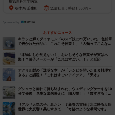
獨協医科大学病院
正直な話、自信は全くなかったです！ ツイートした当日
栃木県 壬生町
派遣社員：時給1,350円～
はこんなに多くご覧いただけるとは思っていなかったの
で、翌朝起きて、Twitterを開いたときにビックリしまし
Sponsored by
た！ 「これ、僕のツイート!?」と現実が信じられずに、1
おすすめニュース
度Twitterを閉じて、アプリを立ち上げ直すほどでした。
キラッと輝くダイヤモンドのスゴ技に21万いいね 色鉛筆
で描かれた作品に「これこそ神業！」「人類ってこんなこ
青い彼岸花を咲かせました( ´ ▽ ` )
とできるの」
pic.twitter.com/GlgWV6JPa2
「本物にしか見えない！」おいしそうな洋菓子が実は木
製！？菓子メーカーが「これはすごい…！」と反応
— 岡本なう/ 洗濯バサミフォトグラファー (@okaphotoart)
アクリル製の「透明な本」が「レシピを開いたまま料理で
September 16, 2022
きる」と話題！「これはすごいアイデア」「天才」
――「青い彼岸花」を美しく撮るためにこだわったことな
どはありますか？
グシャッと崩れて持ち込まれた、ウエディングケーキを10
分で修復 見事な出来映えに「職人技！」「凄すぎる！」
と称賛の声
青い彼岸花だけではないのですが、洗濯バサミアート作品
リアル『天気の子』みたい！？新春の雪解け水に映る反転
世界に大反響！美しすぎて…「奇跡のような瞬間です」
を撮る時は、リアリティーを大事にして撮ることを意識し