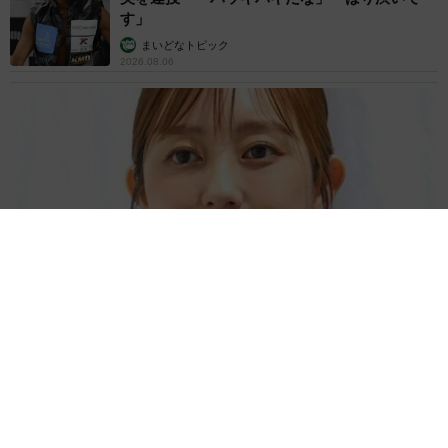
す」
まいどなトピック
2026.08.06
「人生こそがバラエティー」 マレーシア移住を報告した菊地亜
美 子どもの教育考え「小学校へ入学するこのタイミングで挑
戦」
まいどなトピック
2026.08.06
「明日ひま？」 知り合いから唐突なメッセー