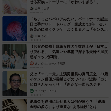
せる家族ストーリーに「かわいすぎる！」
最近は、共感の声をいただけることが増えたので、それは
山岡 もと子
ものすごく驚いていることですし、大変うれしいことです
2026.08.07
ね。
「ちょっとババロアみたい」パートナーの誕生
日に手作りトートバッグ 完成まで1年 淡い
――『洗濯バサミフォトグラファー』として活躍する岡本
藍染めに漂うクラゲ よく見ると…「センスす
ごい」
さん。現在の目標、最終目標は？
山岡 もと子
2026.08.07
【お盆の帰省】既婚女性の半数以上が「日常よ
現在の目標というのはないのですが、”やりたいこと”はあり
り疲れる」 気遣いや準備で深まる夫婦の温度
ます。それは、「洗濯バサミフォトをもっとたくさん撮
感ギャップ鮮明に
る」こと。とにかく毎日、同じ構図・同じ色の洗濯バサミ
まいどなニュース情報部
2026.08.07
でもいいので、長い時間撮れたらうれしいなぁーと思って
父は「エミー賞」主演男優賞の真田広之 31歳
います。また、最終目標も似たようなことになってしまう
イケメン俳優が長髪ヒゲのワイルド近影「ガチ
のですが、これから先もずっと洗濯バサミフォトを撮って
ヒロさんそっくり」「新たな一面もステキ」
発表し、「洗濯バサミは美しい」という言葉と共にある頭
まいどなトピック
2026.08.07
の中の1枚にいつかたどり着けたらいいなあ、と思っていま
退職金を運用に回せる人は何が違う？ 「退職
す。また、洗濯バサミアートを制作する上で、いろんな色
金額の多さ」より重要な“ある経験”とは