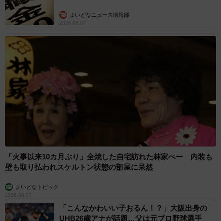
の洗濯バサミがあったらいいのに、と思っているので、例
えば、3Ｄプリンターなどで簡単に36色の洗濯バサミが作れ
まいどなニュース情報部
2026.08.07
るようになるのも目標ですね。そして1番大きい目標は、そ
ういった「洗濯バサミフォトグラファー」としての活動で
誰か1人でも楽しんでもらえたり、よろこんでもらえること
だと思っています。
☆ ☆ ☆
秋も深まり、自然の表情も変わりつつあるこの季節。岡
本さんの『洗濯バサミフォト』作品にさらなる注目が集ま
ります。
「火事以来10カ月ぶり」全焼した自宅訪れた林家ぺー 内装も
壁も取り払われスケルトン状態の部屋に呆然
（まいどなニュース／ラジオ関西特約・みね ほのか）
まいどなトピック
2026.08.07
「こんなかわいい子おるん！？」大阪出身の
UHB26歳アナが話題…父は元プロ野球選手