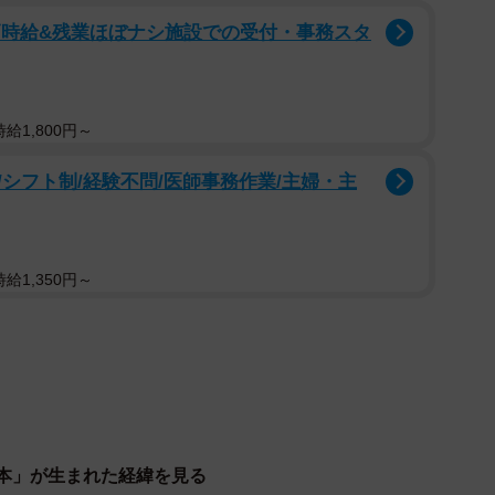
高時給&残業ほぼナシ施設での受付・事務スタ
給1,800円～
シフト制/経験不問/医師事務作業/主婦・主
給1,350円～
明な本」が生まれた経緯を見る