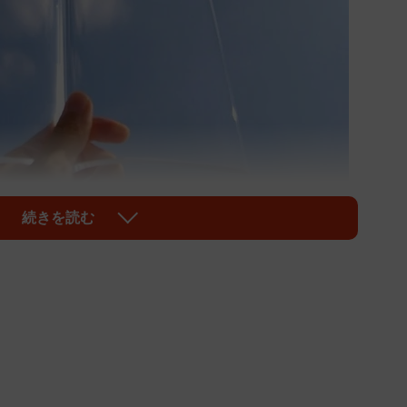
続きを読む
1/6
ために」生まれたアクリル製の透明な本、「BOOK on BOOK」
（画像提供：TENT）
がしたい
を読みたい
かする透明な本
#なんとかするデザイン
MKi