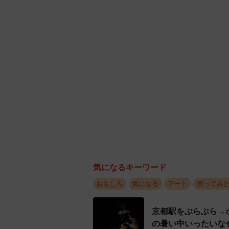
おもしろ
気になる
アート
買ってみ
京都駅をぶらぶら→
の暑い中いったいな
中将 タカノリ
飼い主が食べている
かわいすぎ「鼻息フ
椎名 碧
コガネムシを見つめ
う」と話題 「尊い
梨木 香奈
髪をバッサリと切っ
も戸惑うのね（笑）