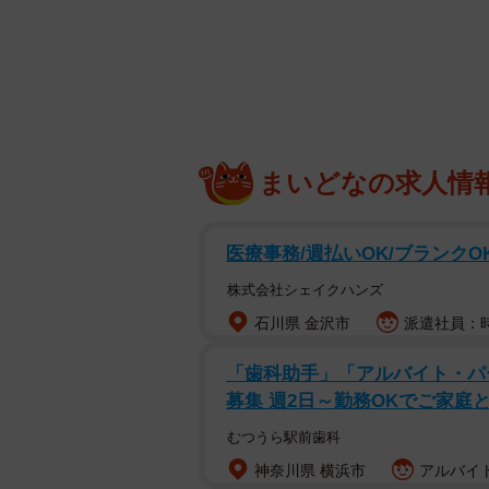
— TENT (@tent_1000)
Au
青空にかざされた「透きとおった本」の
の本は厚さ5ｍmのアクリルででき
上に重ねれば、そのままページに印
料理をしたり」「ごはんを食べなが
まいどなの求人情
できます。
医療事務/週払いOK/ブランクO
株式会社シェイクハンズ
石川県 金沢市
派遣社員：時給
「歯科助手」「アルバイト・パ
募集 週2日～勤務OKでご家庭
むつうら駅前歯科
神奈川県 横浜市
アルバイト