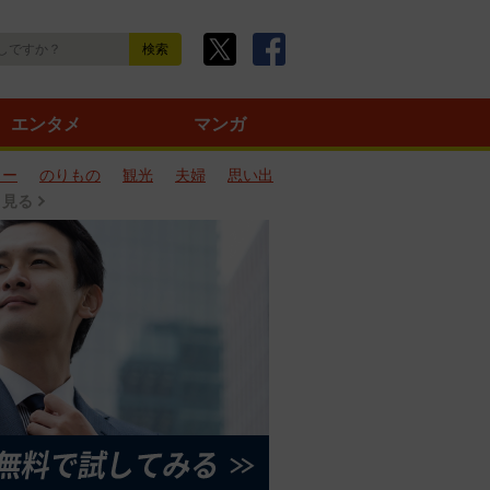
エンタメ
マンガ
ター
のりもの
観光
夫婦
思い出
と見る