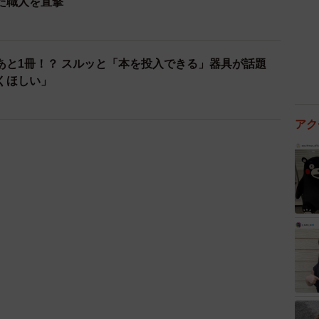
くほしい」
ます「BOOK on BOOK」（画像提供：TENT）