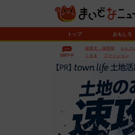
ニ
トップ
おもしろ
ュ
ー
保護犬・保護猫
かんさ
ス
一
くるま
ファッション
覧