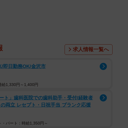
gust 12, 2022
画像がtwitterに投稿され、注目を集めました。こ
ています。透明度が非常に高いため、開いた本や雑誌の
刷された文字を読むことが可能。「レシピを開いたまま
ら小説を読んだり」日常の様々な場面で活用することが
報
求人情報一覧へ
K/即日勤務OK/金沢市
1,330円～1,400円
ート」歯科医院での歯科助手・受付/経験者
との両立 レセプト・日祝手当 ブランク応援
・パート：時給1,350円～