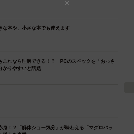
きな本や、小さな本でも使えます
もこれなら理解できる！？ PCのスペックを「おっさ
分かりやすいと話題
赤身！？「解体ショー気分」が味わえる「マグロバッ
た職人を直撃
あと1冊！？ スルッと「本を投入できる」器具が話題
2/6