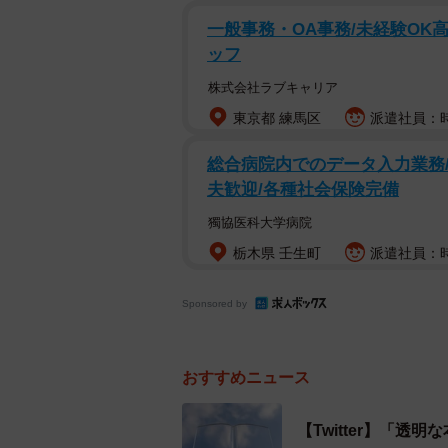
一般事務・OA事務/未経験OK
ッフ
株式会社ラブキャリア
東京都 練馬区
派遣社員：時
総合病院内でのデータ入力業務/
夫歓迎/各種社会保険完備
獨協医科大学病院
栃木県 壬生町
派遣社員：時
Sponsored by
おすすめニュース
【Twitter】「透