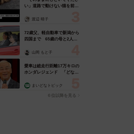
セスランキング
「不謹慎でないかと」実力派
歌手、熊本へ支援物資…運搬
トラックの車体デザインにた
めらい 「痛いほど伝わる」
まいどなトピック
「行動され立派」
「化けましたね～」10歳で綾