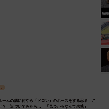
たい
ホームの隅に何やら「ドロン」のポーズをする忍者 こ
ぜ？ 近づいてみたら… 「見つかるなんて未熟」
2026.08.06
ヨーグルトをもらえなかった犬さん、爆裂に拗ねた顔が
スフス」「反則レベル」
2026.08.06
アク
る猫とパパ、偶然生まれた神々しい構図が「宗教画のよ
」「ていうかライオンキング」
2026.08.06
た飼い主が帰宅すると→愛犬たちの反応に「ワンコ様で
」「困り顔がかわいい」