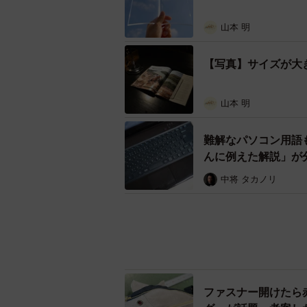
山本 明
【写真】サイズが大
山本 明
難解なパソコン用語
んに例えた解説」が
中将 タカノリ
ファスナー開けたら
グ」が話題 考案し
吉村 智樹
キツキツの本棚に…