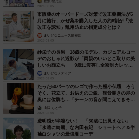
松波 穂乃圭
2026.08.05
市販薬のオーバードーズ対策で改正薬機法が5
月に施行、かぜ薬を購入した人の約6割が「法
改正を認知」乱用防止の指定成分とは？
まいどなニュース情報部
2026.08.05
紗栄子の長男 18歳のモデル、カジュアルコー
デのおしゃれ近影が「両親のいいとこ取りの美
しいお顔立ち」 9歳に渡英し全寮制カレッジ
で学ぶ
まいどなメディア
2026.08.05
たった50パーツのレゴで作った極小仏壇 ろう
そく、花立て、お供えのご飯、観音開きの扉の
奥には位牌も…「チーンの音が聞こえてきそ
う」
山岡 もと子
2026.08.05
透明感が半端ない！ 「50歳には見えない」
「永遠に綺麗」な内田有紀 ショートヘア＆半
袖白シャツの最強夏コーデ