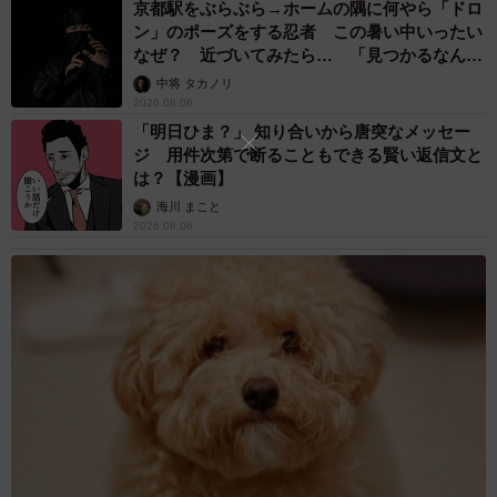
京都駅をぶらぶら→ホームの隅に何やら「ドロ
ン」のポーズをする忍者 この暑い中いったい
なぜ？ 近づいてみたら… 「見つかるなんて
未熟」
中将 タカノリ
2026.08.06
「明日ひま？」 知り合いから唐突なメッセー
ジ 用件次第で断ることもできる賢い返信文と
は？【漫画】
海川 まこと
2026.08.06