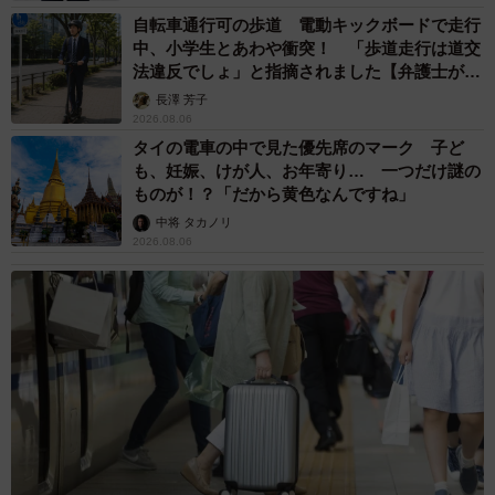
自転車通行可の歩道 電動キックボードで走行
中、小学生とあわや衝突！ 「歩道走行は道交
法違反でしょ」と指摘されました【弁護士が解
説】
長澤 芳子
2026.08.06
タイの電車の中で見た優先席のマーク 子ど
も、妊娠、けが人、お年寄り… 一つだけ謎の
ものが！？「だから黄色なんですね」
中将 タカノリ
2026.08.06