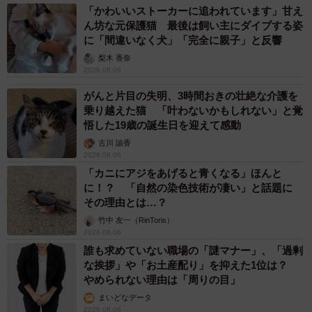
「かわいいストーカーに追われています」甘え
ん坊な元保護猫 最後は飼い主にダイブする姿
に「間違いなく犬」「完全に親子」と反響
梨木 香奈
2026.08.06
がんと片目の失明、3時間おきの壮絶な介護を
乗り越えた猫 「叶わないかもしれない」と覚
悟した19歳の誕生日を迎えて感動
古川 諭香
2026.08.06
「カニにアジをあげると青くなる」ほんと
に！？ 「自然の染色技術が凄い」と話題に
その理由とは…？
竹中 友一（RinToris）
2026.08.06
誰も求めていない職場の「謎マナー」、「過剰
な挨拶」や「お土産配り」を抑えた1位は？
やめられない理由は「周りの目」
まいどなデータ
2026.08.06