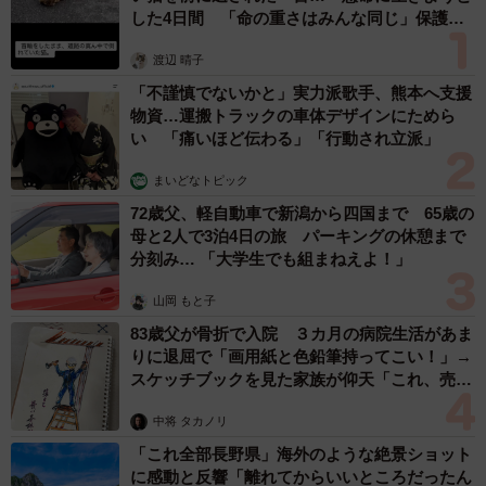
した4日間 「命の重さはみんな同じ」保護団
りの音も聞こえなくなるので危ない」「歩きスマホしてい
体代表の訴え
る人を見ると物理的な距離を取るようにしている」「注意
渡辺 晴子
しながら歩きスマホをしていても事故ってしまったことが
「不謹慎でないかと」実力派歌手、熊本へ支援
あります」「電車のホームで歩きスマホをして線路に落ち
物資…運搬トラックの車体デザインにためら
い 「痛いほど伝わる」「行動され立派」
た現場を見てから気をつけるようになった」などのコメン
トが寄せられたそうです。
まいどなトピック
72歳父、軽自動車で新潟から四国まで 65歳の
母と2人で3泊4日の旅 パーキングの休憩まで
分刻み… 「大学生でも組まねえよ！」
山岡 もと子
83歳父が骨折で入院 ３カ月の病院生活があま
りに退屈で「画用紙と色鉛筆持ってこい！」→
スケッチブックを見た家族が仰天「これ、売れ
ますよ…」
中将 タカノリ
「これ全部長野県」海外のような絶景ショット
に感動と反響「離れてからいいところだったん