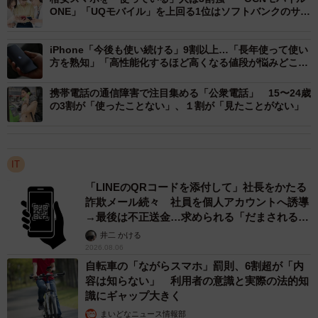
ONE」「UQモバイル」を上回る1位はソフトバンクのサブ
ブランド
3/4
iPhone「今後も使い続ける」9割以上…「長年使って使い
今後の所有予定（提供画像）
方を熟知」「高性能化するほど高くなる値段が悩みどこ
ろ」
また、「携帯電話を所有していない」と回答した20人に
携帯電話の通信障害で注目集める「公衆電話」 15〜24歳
の3割が「使ったことない」、１割が「見たことがない」
「今後の所有予定」を聞いたところ、95.0%（19人）が
「今後も所有しない」と回答しました。所有しない理由に
ついては、「本体の購入金額が高いから」「使用のランニ
IT
ングコストが高いから」など、所有することでのコスト面
「LINEのQRコードを添付して」社長をかたる
への回答のほか、「スマホの機能がPCにもあるから」」
詐欺メール続々 社員を個人アカウントへ誘導
「PCで間に合っている」といった意見も挙げられたといい
→最後は不正送金…求められる「だまされる前
ます。
提」の対策
井二 かける
2026.08.06
自転車の「ながらスマホ」罰則、6割超が「内
容は知らない」 利用者の意識と実際の法的知
識にギャップ大きく
まいどなニュース情報部