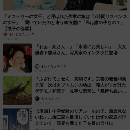
「ミステリーの女王」と呼ばれた作家の娘は「2時間サスペンス
の女王」 聞いていたのと違う血液型に「私は誰の子なの？」
【徹子の部屋】
まいどなニュース
2026.08.06
「わぁ…姐さん…」「永遠にお美しい」 大女
優岩下志麻さん、写真家のインスタに登場
まいどなメディア
2026.08.05
「ふざけてません…真剣です」京都の老舗和菓
子店 次はカブトムシの幼虫 職人が手がけた
ゲテモノ和菓子 見事な造形に「気持ち悪いく
らいリアル」
中将 タカノリ
2026.08.05
【漫画】中学受験のリアル「あの子、最近見な
いね」…御三家を目指していたはずの家庭が消
えていく 限界を迎えた子を目の当りに