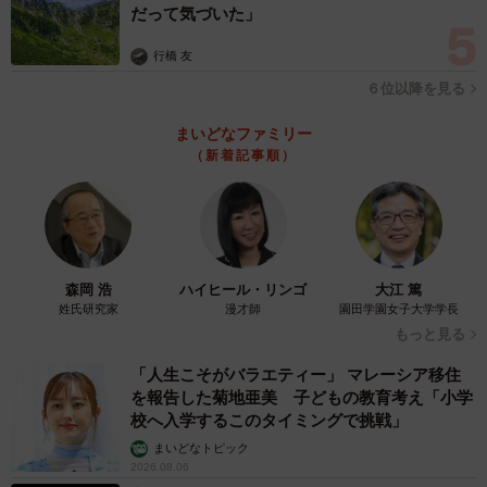
だって気づいた」
行橋 友
６位以降を見る
まいどなファミリー
（新着記事順）
森岡 浩
ハイヒール・リンゴ
大江 篤
姓氏研究家
漫才師
園田学園女子大学学長
もっと見る
「人生こそがバラエティー」 マレーシア移住
を報告した菊地亜美 子どもの教育考え「小学
校へ入学するこのタイミングで挑戦」
まいどなトピック
2026.08.06