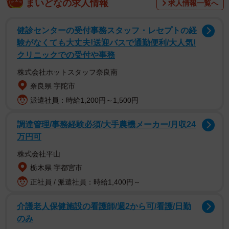
まいどなの求人情報
求人情報一覧へ
キャリアや就職・転職全般に関する各種調査などを行う
「Job総研」を運営する株式会社ライボが、2022年8月～9
健診センターの受付事務スタッフ・レセプトの経
月の期間に「2022年 スマホ使用の実態調査」と題して実施
験がなくても大丈夫!送迎バスで通勤便利/大人気!
クリニックでの受付や事務
した調査です。20人～1000人以上規模の会社に所属し、1
年以内～10年以上勤務している18～59歳の男女2235人に聞
株式会社ホットスタッフ奈良南
きました。
奈良県 宇陀市
派遣社員：時給1,200円～1,500円
調達管理/事務経験必須/大手農機メーカー/月収24
万円可
株式会社平山
栃木県 宇都宮市
正社員 / 派遣社員：時給1,400円～
介護老人保健施設の看護師/週2から可/看護/日勤
のみ
2/4