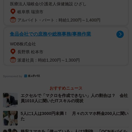
医療法人瑞岐会/介護老人保健施設 ひざし
携帯電話の所有率（提供画像）
岐阜県 瑞浪市
アルバイト・パート：時給1,200円～1,400円
同調査によると、全体の99.1%の人が「携帯電話を所有し
ている」と回答。そのうちスマホの所有率は100%でした。
食品会社での庶務や総務事務/事務作業
一方で、「携帯電話を所有していない」と回答した人は
WDB株式会社
0.9%でした。ちなみに、「所有していない」と回答した20
長野県 松本市
人の中で最も多い年代は「20代」で80.0%を占めていたそ
派遣社員：時給1,200円～1,300円
うです。
Sponsored by
おすすめニュース
エクセルで「マクロを作成できない」人の割合は？ 会社
員1010人に聞いたITスキルの現状
5人に1人は3000円未満！ 月々のスマホ料金200人に聞い
た
格安スマホを「使っている」人は3割強 「OCNモバイル