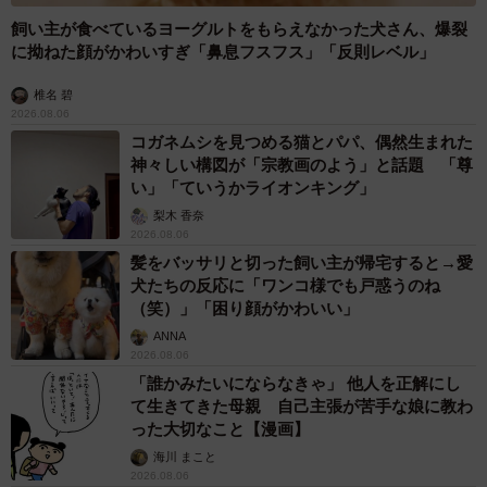
飼い主が食べているヨーグルトをもらえなかった犬さん、爆裂
に拗ねた顔がかわいすぎ「鼻息フスフス」「反則レベル」
椎名 碧
2026.08.06
コガネムシを見つめる猫とパパ、偶然生まれた
神々しい構図が「宗教画のよう」と話題 「尊
い」「ていうかライオンキング」
梨木 香奈
2026.08.06
髪をバッサリと切った飼い主が帰宅すると→愛
犬たちの反応に「ワンコ様でも戸惑うのね
（笑）」「困り顔がかわいい」
ANNA
2026.08.06
「誰かみたいにならなきゃ」 他人を正解にし
て生きてきた母親 自己主張が苦手な娘に教わ
った大切なこと【漫画】
海川 まこと
2026.08.06