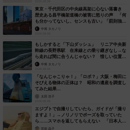
2026.08.06
東京・千代田区の中央線高架に心ない落書き
歴史ある昌平橋架道橋の被害に怒りの声 「何
も分かってないし、センスも古い」「罰則強化
して」
中将 タカノリ
2026.08.06
もしかすると「下山ダッシュ」 リニア中央新
幹線の長野県駅 在来線との乗り継ぎなし→な
ら走れば間に合うんじゃない？ 惜しい位置関
係が反響
中将 タカノリ
2026.08.06
「なんじゃこりゃ！」「ロボ？」大阪・梅田に
そびえる物体の正体は？ 昭和の遺産を調査し
てみた結果…
太田 浩子
2026.08.06
エジプトで自撮りしていたら、ガイドが「撮り
ますよ！」→ノリノリでポーズを取っていた
ら……スマホを返してもらえない 「日本人は
カモ代表かも」「私は6時間で3万円払った」
宮前 晶子