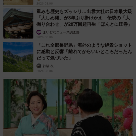
2026.08.06
重みも歴史もズッシリ…出雲大社の日本最大級
「大しめ縄」が8年ぶり掛けかえ 伝統の「大
撚り合わせ」が28万回超再生「ほんとに圧巻」
まいどなニュース調査部
2026.08.06
「これ全部長野県」海外のような絶景ショット
に感動と反響「離れてからいいところだったん
だって気づいた」
行橋 友
2026.08.06