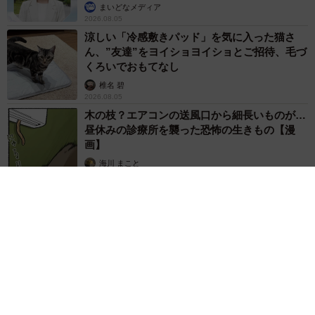
まいどなメディア
2026.08.05
涼しい「冷感敷きパッド」を気に入った猫さ
ん、”友達”をヨイショヨイショとご招待、毛づ
くろいでおもてなし
椎名 碧
2026.08.05
木の枝？エアコンの送風口から細長いものが…
昼休みの診療所を襲った恐怖の生きもの【漫
画】
海川 まこと
2026.08.05