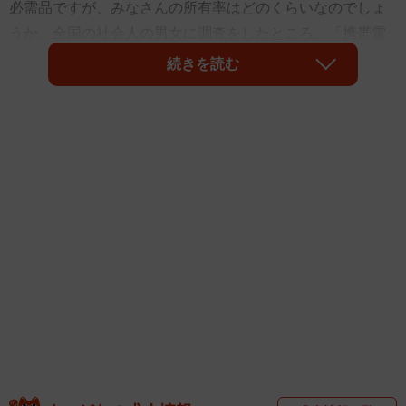
必需品ですが、みなさんの所有率はどのくらいなのでしょ
うか。全国の社会人の男女に調査をしたところ、「携帯電
話を所有していない」と回答した人は0.9％でした。また、
続きを読む
所有していない人の9割以上が「今後も所有しない」と回
答。その理由として「本体の購入金額が高い」「使用のラ
ンニングコストが高い」などが挙げられたそうです。