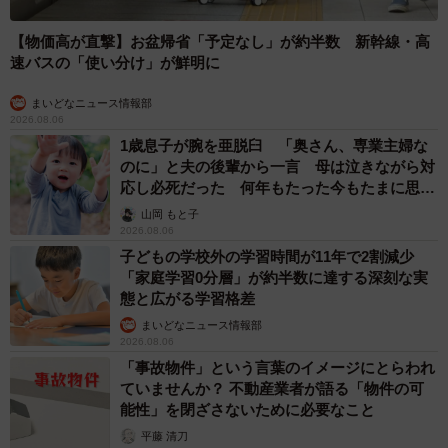
【物価高が直撃】お盆帰省「予定なし」が約半数 新幹線・高
速バスの「使い分け」が鮮明に
まいどなニュース情報部
2026.08.06
1歳息子が腕を亜脱臼 「奥さん、専業主婦な
のに」と夫の後輩から一言 母は泣きながら対
応し必死だった 何年もたった今もたまに思い
出し…
山岡 もと子
2026.08.06
子どもの学校外の学習時間が11年で2割減少
「家庭学習0分層」が約半数に達する深刻な実
態と広がる学習格差
まいどなニュース情報部
2026.08.06
「事故物件」という言葉のイメージにとらわれ
ていませんか？ 不動産業者が語る「物件の可
能性」を閉ざさないために必要なこと
平藤 清刀