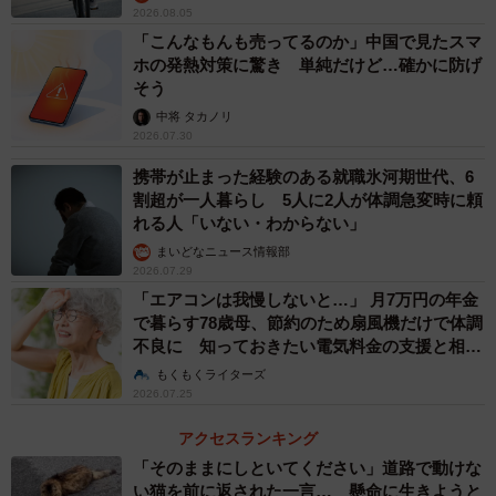
2026.08.05
「こんなもんも売ってるのか」中国で見たスマ
ホの発熱対策に驚き 単純だけど…確かに防げ
そう
中将 タカノリ
2026.07.30
4/4
携帯が止まった経験のある就職氷河期世代、6
割超が一人暮らし 5人に2人が体調急変時に頼
歩きスマホをした経験／歩きスマホの際に危険を感じる体験をしたか
れる人「いない・わからない」
（提供画像）
まいどなニュース情報部
2026.07.29
次に、「歩きスマホをした経験」については、87.9%の人
「エアコンは我慢しないと…」 月7万円の年金
が「歩きスマホをした経験がある」と回答。また、「歩き
で暮らす78歳母、節約のため扇風機だけで体調
スマホをした経験がある」を回答した1947人に「歩きスマ
不良に 知っておきたい電気料金の支援と相談
ホの際に危険を感じる体験をしましたか」と聞いたとこ
先【社会福祉士が解説】
もくもくライターズ
2026.07.25
ろ、73.3%の人が大なり小なりの危険を感じていることが
わかりました。
アクセスランキング
「そのままにしといてください」道路で動けな
歩きスマホについて、回答者からは「視界が狭くなって周
い猫を前に返された一言… 懸命に生きようと