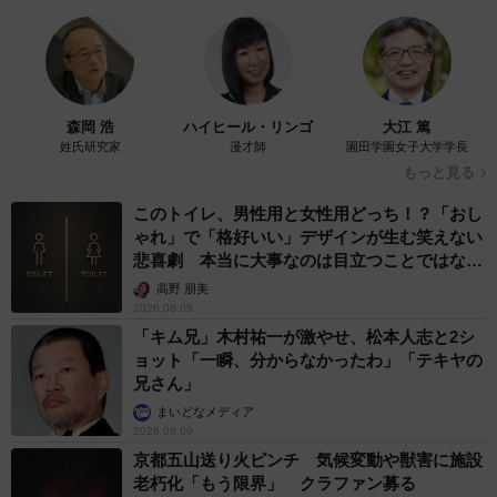
うな事態を防ぐために、親としてどのような対策を取るべ
きか考えてみましょう。
子どもたちは、システムで管理しても親の目をかいくぐっ
森岡 浩
ハイヒール・リンゴ
大江 篤
て課金しようとするかもしれません。
姓氏研究家
漫才師
園田学園女子大学学長
もっと見る
それにはやはり 「スマホは無料の範囲内で使うのもで、
このトイレ、男性用と女性用どっち！？「おし
有料のものを勝手に買うのはダメ」というメッセージを繰
ゃれ」で「格好いい」デザインが生む笑えない
り返し伝えることが大切です。その際、大切なことは以下
悲喜劇 本当に大事なのは目立つことではな
く…
の通りです。
高野 朋美
2026.08.09
「キム兄」木村祐一が激やせ、松本人志と2シ
▽① 一貫したメッセージ
ョット「一瞬、分からなかったわ」「テキヤの
兄さん」
同じメッセージを何度も繰り返すことで、子どもの心に深
まいどなメディア
く刻み込まれます。「有料はNG、もしどうしても使いたい
2026.08.09
京都五山送り火ピンチ 気候変動や獣害に施設
時は、必ず相談すること」を何度も強調する。一度言った
老朽化「もう限界」 クラファン募る
からいいやではなく、何度も伝えることがポイントです。