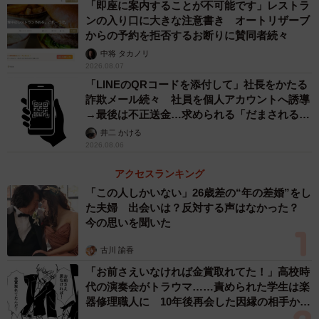
「即座に案内することが不可能です」レストラ
ず確認してほしいのですが、それとともに課金についても
ンの入り口に大きな注意書き オートリザーブ
クレジットカードが設定されていないか、課金ができる状
からの予約を拒否するお断りに賛同者続々
態になっていないかをこの機会にチェックすることをオス
中将 タカノリ
2026.08.07
スメします。保護者所有のスマホでゲームをしている場合
「LINEのQRコードを添付して」社長をかたる
は、決済が簡単にできることもあるので、さらに注意が必
詐欺メール続々 社員を個人アカウントへ誘導
→最後は不正送金…求められる「だまされる前
要です。
提」の対策
井二 かける
2026.08.06
「子どもは、クレジットカードの暗証番号を知らないから
大丈夫だろう」と思っているのは大間違い。ECサイトなど
アクセスランキング
で買い物をしている時に、横で見ていて暗証番号を知って
「この人しかいない」26歳差の“年の差婚”をし
た夫婦 出会いは？反対する声はなかった？
いるということもあります。
今の思いを聞いた
保護者が子どものデジタル活動を監視することは基本的な
古川 諭香
対策です。
「お前さえいなければ金賞取れてた！」高校時
代の演奏会がトラウマ……責められた学生は楽
器修理職人に 10年後再会した因縁の相手から
思わぬ申し出【漫画】