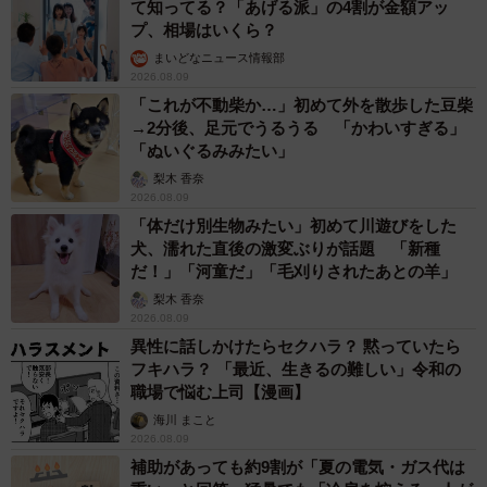
なゲーム環境を作り上げていきましょう。
て知ってる？「あげる派」の4割が金額アッ
プ、相場はいくら？
まいどなニュース情報部
【出典】
2026.08.09
東京都教育委員会／令和4年度「児童・生徒のインターネッ
「これが不動柴か…」初めて外を散歩した豆柴
ト利用状況調査」
→2分後、足元でうるうる 「かわいすぎる」
「ぬいぐるみみたい」
都内公立学校児童･生徒の約1％：約1万2000人などに調査
梨木 香奈
https://www.kyoiku.metro.tokyo.lg.jp/press/press_release/20
2026.08.09
23/release20230605.html
「体だけ別生物みたい」初めて川遊びをした
犬、濡れた直後の激変ぶりが話題 「新種
だ！」「河童だ」「毛刈りされたあとの羊」
梨木 香奈
2026.08.09
異性に話しかけたらセクハラ？ 黙っていたら
フキハラ？ 「最近、生きるの難しい」令和の
職場で悩む上司【漫画】
海川 まこと
2026.08.09
補助があっても約9割が「夏の電気・ガス代は