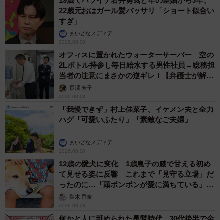
19歳でハライチ岩井勇気と年の差婚から3年、
22歳元おはガール髪バッサリ「ショート似合い
すぎ」
まいどなメディア
2026.08.08
オフィスに置かれたウォーターサーバー 空の
2Lボトル持参し毎日給水する男性社員→総務担
当者の注意にまさかの逆ギレ！【弁護士が解
説】
長澤 芳子
2026.08.08
「我慢できず」村上佳菜子、イケメン夫と全力
ハグ「可愛いふたり」「素敵なご夫婦」
まいどなメディア
2026.08.08
12歳の愛犬に変化 1歳息子の膝で甘える初め
て見せる姿に反響 これまで「見守る立場」だ
ったのに…「頭ポンポンが愛に満ちている」
「尊…」
梨木 香奈
2026.08.08
何かと人に舐められた黒髪時代 30代後半で金