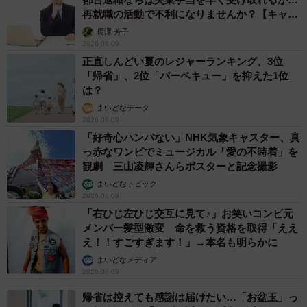
える
再就職の活動で不利になりませんか？【キャリ
アカウンセラーが解説】
このことを徹底してやってみた保護者のAさん。小5の息子
長澤 芳子
2026.08.09
Eくんが、「こんな広告がでてきたけど、ここからは有料だ
正直しんどい夏のレジャーランキング、3位
よね」頻繁にとスマホを見せながら話すようになりまし
「帰省」、2位「バーベキュー」を抑えた1位
た。「そうだね。ここからは有料だから課金はだめよ」と
は？
伝えているそうです。
まいどなデータ
2026.08.09
「好奇心ハンパない」NHK気象キャスター、真
子どもがゲーム課金を防ぐためには、監視と教育の両方が
っ赤なワンピでミュージカル「愛の不時着」を
不可欠です。技術的な対策を講じつつ、日常的なコミュニ
観劇 三山凌輝さんらポスターと記念撮影
ケーションを通じて「課金は駄目だ」というメッセージを
まいどなトピック
2026.08.09
繰り返し伝えましょう。スマホがなかった時代もお金を使
「右ひじ左ひじ交互に見て♪」お笑いコンビ元
う時は勝手に使わない、これは当たり前のことでした。
メンバー髪型激変 命を救う資格を取得「ええ
え！！すごすぎます！」→本名も明らかに
親としての役割は、子どもが健全なデジタルライフを送る
まいどなメディア
ためのガイドになることであり、信頼できる相談相手とな
2026.08.09
ることです。子どもとの信頼関係を築きながら、共に健全
帰省は控えても感謝は届けたい…「お盆玉」っ