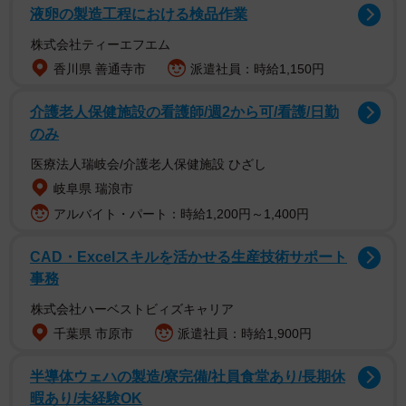
液卵の製造工程における検品作業
株式会社ティーエフエム
香川県 善通寺市
派遣社員：時給1,150円
介護老人保健施設の看護師/週2から可/看護/日勤
のみ
医療法人瑞岐会/介護老人保健施設 ひざし
岐阜県 瑞浪市
アルバイト・パート：時給1,200円～1,400円
2/3
CAD・Excelスキルを活かせる生産技術サポート
ネットゲームでの課金の有無の割合／東京都教育委員会・2022年度「児
事務
童・生徒のインターネット利用状況調査」の結果について
https://www.kyoiku.metro.tokyo.lg.jp/press/press_release/2023/release2
株式会社ハーベストビィズキャリア
より
千葉県 市原市
派遣社員：時給1,900円
しかし、課金をめぐるトラブルも依然数多く起こっていま
半導体ウェハの製造/寮完備/社員食堂あり/長期休
す。例えば以下のようなケースです。
暇あり/未経験OK