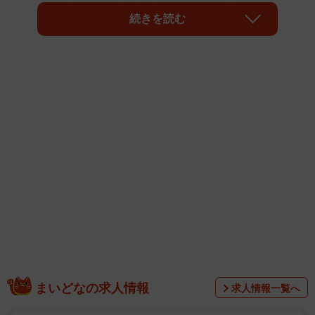
年6月に発表した「児童・生徒のインターネット利用状況調
続きを読む
査（2022年度）」によると、ゲームで課金したことがある
児童・生徒の割合は、小学校23.7％、中学校31.9％、高等
学校39.2％、特別支援学校19.5％となっており、全体では
27.4％と約4人に1人の児童生徒に課金経験があるという結
果が出ています。
まいどなの求人情報
求人情報一覧へ