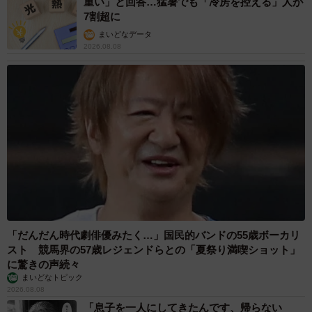
重い」と回答…猛暑でも「冷房を控える」人が
7割超に
まいどなデータ
2026.08.08
「だんだん時代劇俳優みたく…」国民的バンドの55歳ボーカリ
スト 競馬界の57歳レジェンドらとの「夏祭り満喫ショット」
に驚きの声続々
まいどなトピック
2026.08.08
「息子を一人にしてきたんです、帰らない