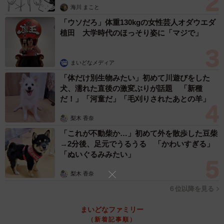
海川 まこと
「ウソだろ」体重130kgの女性芸人オダウエダ
植田 大学時代のほっそり姿に「マジで」
まいどなメディア
「体だけ別生物みたい」初めて川遊びをした
犬、濡れた直後の激変ぶりが話題 「新種
だ！」「河童だ」「毛刈りされたあとの羊」
3/3
梨木 香奈
「これが不動柴か…」初めて外を散歩した豆柴
（tatsushi/stock.adobe.com）
→2分後、足元でうるうる 「かわいすぎる」
「ぬいぐるみみたい」
親の課金に対するメッセージ
梨木 香奈
しかし、ゲームの中には、魅力的なキャラクターやアイテ
ムを手に入れるためにリアルマネーを使う「課金システ
６位以降を見る
ム」が組み込まれているものも多く、子どもが無意識のう
まいどなファミリー
ちに多額の費用を費やしてしまうことがあります。このよ
（新着記事順）