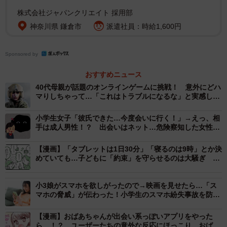
株式会社ジャパンクリエイト 採用部
▽ 【事例1】 無自覚な請求で高額請求
神奈川県 鎌倉市
派遣社員：時給1,600円
小学5年生のE君は、友達から勧められたスマホゲームに夢
Sponsored by
中になっていました。ゲーム内でキャラクターを強化する
ために「ガチャ」と呼ばれるシステムを利用していました
おすすめニュース
40代母親が話題のオンラインゲームに挑戦！ 意外にどハ
が、その過程で、以前父親が登録していたクレジットカー
マりしちゃって…「これはトラブルになるな」と実感した
ドを利用し、自覚なしに課金を繰り返していました。数週
話
間後、E君の両親がクレジットカードの明細を確認すると、
小学生女子「彼氏できた…今度会いに行く！」→えっ、相
手は成人男性！？ 出会いはネット…危険察知した女性が
30万円もの請求が発覚しました。両親は驚きとともに、ど
取った行動とは
うしてそんなことが起きたのか理解に苦しみました。
【漫画】「タブレットは1日30分」「寝るのは9時」とか決
めていても…子どもに「約束」を守らせるのは大騒ぎ つ
いつい「ま、いっか」と放置していませんか
▽【事例2】 無断課金による家庭内トラブル
小3娘がスマホを欲しがったので→映画を見せたら…「ス
マホの脅威」が伝わった！小学生のスマホ紛失事故を防ぐ
中学2年生のH君は、部活動と勉強の合間にスマホゲームを
には？
楽しんでいました。ある日、ゲーム内のアイテムがセール
【漫画】おばあちゃんが出会い系っぽいアプリをやった
中であることを知り、購入しようとしましたが、親の許可
ら…！？ ユーザーたちの意外な反応にほっこり おばあ