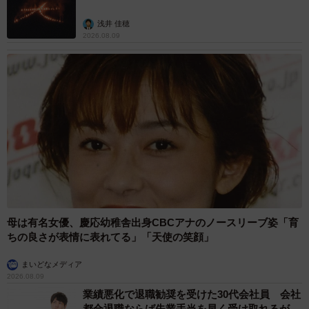
子どもは時に自分に都合よく「安いからこのくらいならい
浅井 佳穂
いかな」とか「これはいいアイテムだから買っても怒られ
2026.08.09
ないかな」と解釈して買う事があるからです。
▽② 具体的な例を示す
課金によって多額の請求が発生した実例を話すことで、具
体的なリスクを理解させます。
▽③ ゲームの価値観を共有する
ゲーム自体が楽しいものであり、必ずしも課金が必要では
母は有名女優、慶応幼稚舎出身CBCアナのノースリーブ姿「育
ちの良さが表情に表れてる」「天使の笑顔」
ないことを教えます。無料で楽しむ方法を一緒に探すのも
良いでしょう。
まいどなメディア
2026.08.09
「課金は駄目だ」というメッセージを繰り返し伝
業績悪化で退職勧奨を受けた30代会社員 会社
都合退職ならば失業手当を早く受け取れるが…