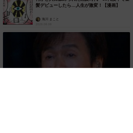
髪デビューしたら…人生が激変！【漫画】
海川 まこと
2026.08.08
夫はマイファスHiro、義父母も義兄も超有名歌手の28歳モデル
兼俳優が第1子出産を報告「母子ともに健康…日々、大切に過ご
したい」
まいどなトピック
2026.08.08