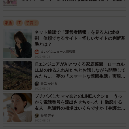
の“無償の愛”が世界を救う！
を得ることなく決済を選択し課金をしました。B君の両親
は、後日通知された請求額に驚き、B君を厳しく叱責しまし
家族
IT
子育て
た。この件をきっかけに、家庭内での信頼関係が大きく揺
らぐこととなりました。
ネット通販で「運営者情報」を見る人は約8
割 信頼できるサイト・怪しいサイトの判断基
準とは？
監視で予防できるのか？
まいどなニュース情報部
この種のトラブルの話になると、「課金できるようにして
2026.08.08
ITエンジニアがAIとつくる家庭菜園 ローカル
いる親が悪い」「ちゃんと管理してないから親が悪い」と
LLMのゆるふわAIたちとお話しながら開墾して
いう声が多くあがり、親の管理不足といわれます。
みたら… 夢の「スマートな菜園生活」実現な
るか
井二 かける
確かに、最低限の事は必要なのですが、1人1台スマホにな
2026.08.08
った今、ずっと監視をするというのは難しいでしょう。
プチバズしたママ友とのLINEスクショ うっ
かり電話番号を流出させちゃった！ 激怒する
友人 慰謝料の相場はいくらですか【弁護士が
多くのご家庭で、子どもが所有する スマートフォンにセキ
解説】
長澤 芳子
ュリティソフトを導入したり、適切な年齢制限やフィルタ
2026.08.08
リングを設定していると思います。もしまだのご家庭は必