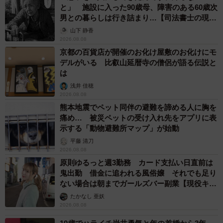
と」 施設に入った90歳母、障害のある60歳次
男との暮らしは行き詰まり…【司法書士の現場
から】
山下 静香
2026.08.08
京都の百貨店が開催のお化け屋敷のお化けにモ
デルがいる 比叡山延暦寺の僧侶が語る伝説と
は
浅井 佳穂
2026.08.08
熊本地震でペット同伴の避難を諦める人に胸を
痛め… 被災ペットの受け入れ先をアプリに表
示する「動物避難所マップ」が始動
平藤 清刀
2026.08.08
原則ゆるっと週3勤務 カード支払い日直前は
鬼出勤 借金に追われる風俗嬢 それでも足り
ない場合は朝までガールズバー副業【現役キャ
ストに取材】
たかなし 亜妖
2026.08.08