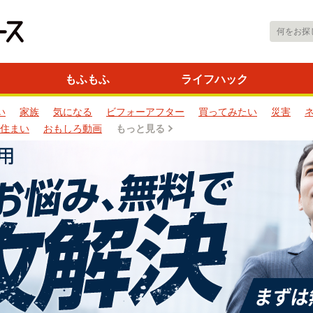
もふもふ
ライフハック
い
家族
気になる
ビフォーアフター
買ってみたい
災害
住まい
おもしろ動画
もっと見る