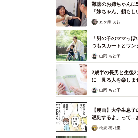
難聴のお姉ちゃんに
「妹ちゃん、頼もし
五ヶ瀬 あお
「男の子のママっぽ
つもスカートとワン
山岡 もと子
2歳半の長男と生後
に 見る人を楽しま
山岡 もと子
【漫画】大学生息子
遅刻するよ」って…
松波 穂乃圭