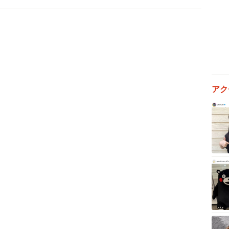
るのに対して、今回は何も考えずにChatGPTの回答を
「もっと考えればよかった」と後悔がでてきたのかもし
って宿題をしようと思っている人もいるかもしれませんが、
分けが大切だと思います。
アク
答えより、あなたの想像力とオリジナリティの方が、価値が
ラスメント専門家。株式会社マモル代表取締役社長。自身
ノウハウを活かし、 いじめや組織のハラスメントを未
発する傍ら、学校コンサルティング、いじめ・ハラスメ