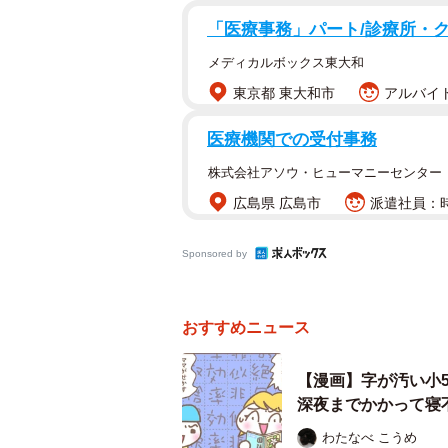
「医療事務」パート/診療所・
翌日、クラスのみんなが宿題を持ち
いる友達がいました。O君は友達に「
メディカルボックス東大和
よ」という返事が返ってきました。
東京都 東大和市
アルバイト
語を書いていて、O君はちょっと気
医療機関での受付事務
いよいよ、宿題をみんなの前で発表
株式会社アソウ・ヒューマニーセンター
た時、個性にあふれた、面白い標語
広島県 広島市
派遣社員：時
その標語は、訴えたいイメージがち
Sponsored by
のでした。おまけにちょっとユーモ
ても喜び、自分への自信へもつなが
おすすめニュース
帰宅後、O君は少し後悔をした様子
【漫画】字が汚い小
深夜までかかって寝
「ChatGPTで作ったけど、もう
わたなべ こうめ