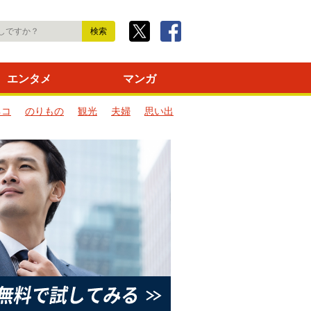
エンタメ
マンガ
ネコ
のりもの
観光
夫婦
思い出