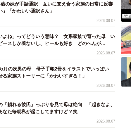
5歳の妹が手話通訳 互いに支え合う家族の日常に反響
い」「かわいい通訳さん」
2026.08.07
いよね」ってどういう意味？ 女系家族で育った母 い
ピースしか着ないし、ヒールも好き どのへんが…
2026.08.07
2カ月の次男の母 母子手帳2冊をイラストでいっぱい
せる家族ストーリーに「かわいすぎる！」
2026.08.07
の「頼れる彼氏」っぷりを見て母は絶句 「起きなよ、
あなた毎朝私が起こしてますけど？笑
2026.08.07