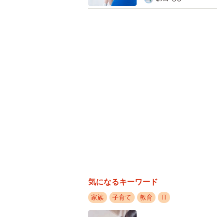
自分で考えた場合は、偶然の一致とな
そのまま提出したのでO君のように
れません。
もうすぐ夏休み。ChatGPTを使
頼る部分と自分でやる部分との切り
ChatGPTで出てきたそのままの
あるのではないでしょうか。
◆くま ゆうこ ネットいじめ、ハ
の強みであるWebマーケティングの
然に防ぐシステム「マモレポ」を開
ントのセミナー登壇、執筆を行う。
気になるキーワード
家族
子育て
教育
IT