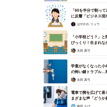
自分らしさを忘れない
「60を半分で割っ
「宿題にChatGPTを使うからこ
に反響「ビジネス現
が、O君の行動は褒めてあげたいと
はやかわ リュウ
というのも、ChatGPTは、使う
「小学校どう？」と聞
のですが、この書き方がとても重要
びっくり！生まれな
ChatGPTが高い精度の回答を出
太田 真弓
きちんと10個の標語が出てきたの
学童がなくなった小
問題は、でてきた答えをそのまま提
の怖い鍵トラブル…
てきたアイデアを更に、ブラッシュ
太田 真弓
もっとO君のオリジナリティがでた
電車で脚を広げて座
普通に標語を考えた場合でも、他人
まざまな声「どうか
森田 もび