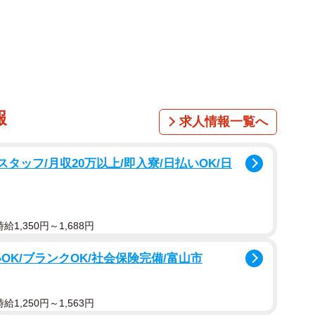
1/1
 ※画像はイメージです（lalalululala/stock.adobe.com）
PT。様々な分野で活用されており、「なんて便利なツール
います。仕事で大人が用いるだけではなく、既に一部の
hatGPTを使ってもいいか」と議論になるほどです。し
報
求人情報一覧へ
使って宿題を早く終わらせることができましたが、ちょっと
す。
タッフ/月収20万以上/即入寮/日払いOK/日
宿題を終わらせる
スで「交通安全の標語を作る」という宿題が出ました。
1,350円～1,688円
O君。「あ、そうか、ChatGPTを使えばいいんだ」と
OK/ブランクOK/社会保険完備/富山市
まっています。「〇〇で〇〇の標語を10個出して」とい
と、数秒で10個の「素敵な標語」が表示されました。O君
。「数秒で終わった」と得意げのO君でした。
1,250円～1,563円