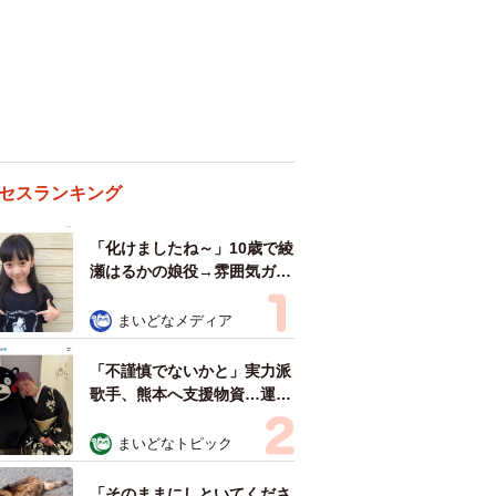
セスランキング
「化けましたね～」10歳で綾
瀬はるかの娘役→雰囲気ガラ
リの18歳に成長 「メイクで
雰囲気が」「宝塚に入れそ
まいどなメディア
う」
「不謹慎でないかと」実力派
歌手、熊本へ支援物資…運搬
トラックの車体デザインにた
めらい 「痛いほど伝わる」
まいどなトピック
「行動され立派」
「そのままにしといてくださ