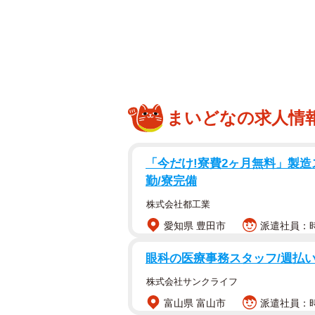
ChatGPTを使えば、宿題らくらくじゃん…と思いきや
みなさんすでにおなじみのChatG
なのか」と使っている方も多いと思
小学生でも使われていて、「宿題にC
まいどなの求人情
かし、ある小学生はChatGPTを
後悔してしまったことがあるそうで
「今だけ!寮費2ヶ月無料」製造ス
ChatGPTであっという間に
勤/寮完備
株式会社都工業
ある東京都の小学校。6年生のクラ
愛知県 豊田市
派遣社員：時給
「あー、考えるの面倒だな」と思った
眼科の医療事務スタッフ/週払い
得意げです。与えられたテーマは決
った雰囲気でChatGPTに命令する
株式会社サンクライフ
は10個全てを書き写し提出しました
富山県 富山市
派遣社員：時給