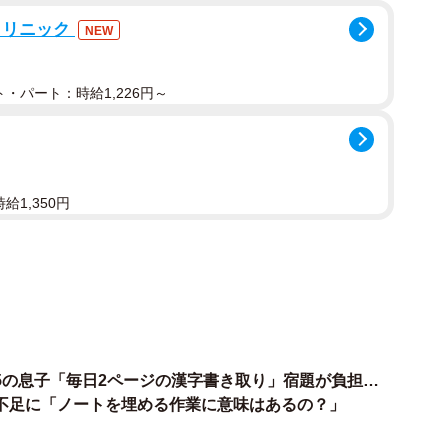
クリニック
NEW
寄ったところ、驚いたことに、自分と同じ標語を書いて
もしかしてChatGPT使った？」と聞いたら、「そうだ
そのほかにも、クラスの数名も、なんだか似たような標
・パート：時給1,226円～
まずい気分になりました。
する時間がきました。Mさんが考えてきた標語を発表し
に注目が集まりました。
給1,350円
ゃんと標語に入っていて、センスがよさそうと感じるも
アも入っていました。みんなに褒められたMさんは、と
ったようです。
で母親にこういいました。
5の息子「毎日2ページの漢字書き取り」宿題が負担…
不足に「ノートを埋める作業に意味はあるの？」
少し自分で考えれば、僕ももっといい標語が作れたかな」