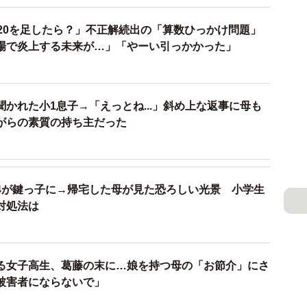
て20を足したら？」不正解続出の「算数ひっかけ問題」
んなことになるんだ」と思う親御さんもいるかもしれません
場で炎上する未来が…」「やーい引っかかった」
思います。
人がチャット欄に「〇〇を教えて」などと質問や命令をする
かれた小1息子→「えっとね...」斜め上な返事に母も
です。
がらの素質の持ち主だった
す為には、この質問の質も高めなければいけません。今回は
で、明確かつ具体的に指示ができていたのでしょう。
4が鍵っ子に→帰宅した母が見た恐ろしい光景 小学生
出したこと。それでも間違いではないのですが、一度出
対処法は
アップしたり、それを元に考えていくことができれば、
かもしれません。
る女子高生、葛藤の末に…娘を持つ母の「お節介」にさ
と同じ標語が出てくることもあります。
被害者にならないで」