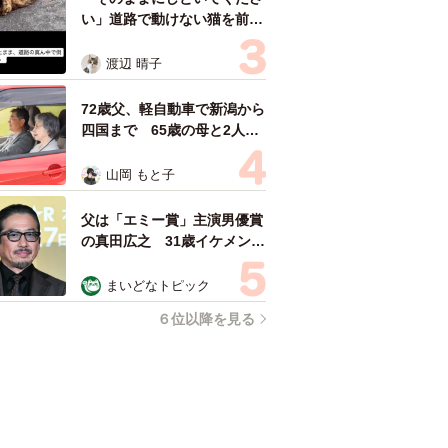
い」道路で動けない猫を前に
返された一言… 懸命に生き
ようとした4日間 「命の重
渡辺 晴子
さはみんな同じ」保護団体代
表の訴え
72歳父、軽自動車で新潟から
四国まで 65歳の母と2人で
3泊4日の旅 パーキングの休
憩まで分刻み… 「大学生で
山岡 もと子
も組まねえよ！」
父は「エミー賞」主演男優賞
の真田広之 31歳イケメン俳
優が長髪ヒゲのワイルド近影
「ガチヒロさんそっくり」
まいどなトピック
「新たな一面もステキ」
６位以降を見る