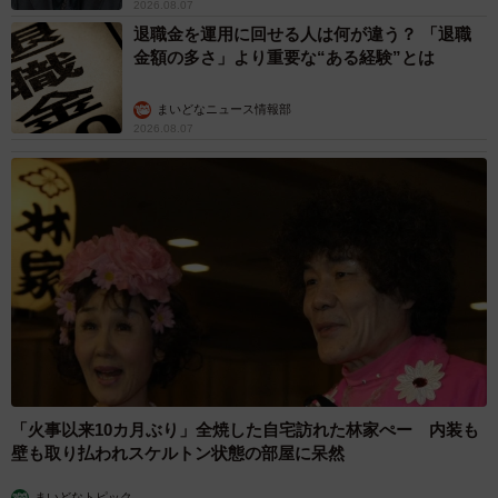
2026.08.07
退職金を運用に回せる人は何が違う？ 「退職
金額の多さ」より重要な“ある経験”とは
まいどなニュース情報部
2026.08.07
「火事以来10カ月ぶり」全焼した自宅訪れた林家ぺー 内装も
壁も取り払われスケルトン状態の部屋に呆然
まいどなトピック