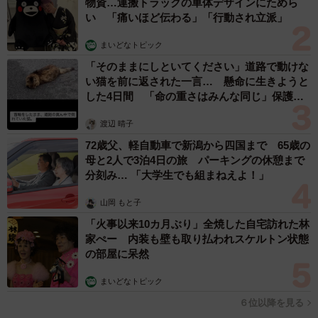
物資…運搬トラックの車体デザインにためら
読んでいたら赤信号です。他にもカウンターの上に私物が
い 「痛いほど伝わる」「行動され立派」
置いてある、店主の顔が死んでいるなどの特徴もあります
まいどなトピック
が、違和感を覚えたら「あれ〜、まだきてないのか」と帰
「そのままにしといてください」道路で動けな
ってしまうのがベストでしょう。
い猫を前に返された一言… 懸命に生きようと
した4日間 「命の重さはみんな同じ」保護団
ーーこれまでのコメントや反響へのご感想をお聞かせくだ
体代表の訴え
渡辺 晴子
さい。
72歳父、軽自動車で新潟から四国まで 65歳の
母と2人で3泊4日の旅 パーキングの休憩まで
ぱやぱや：帰りにくさを感じる方が一定数いるようで、今
分刻み… 「大学生でも組まねえよ！」
回の反響には驚きました。リプライ欄には「電話が鳴った
山岡 もと子
ふりをして帰る」などの技も紹介されており、私自身も勉
「火事以来10カ月ぶり」全焼した自宅訪れた林
強になることが多かったです。
家ぺー 内装も壁も取り払われスケルトン状態
の部屋に呆然
◇ ◇
まいどなトピック
読者のみなさんも微妙なお店に入ってしまった時はぜひこ
６位以降を見る