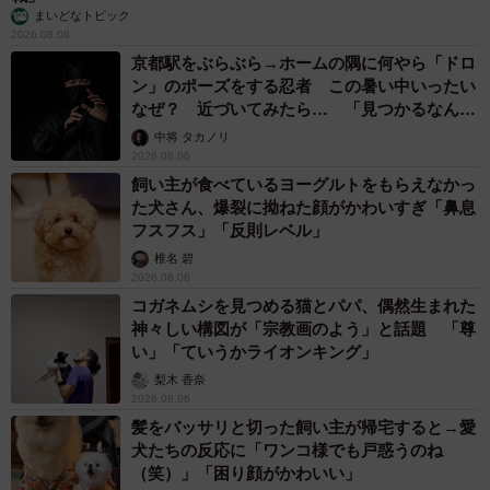
まいどなトピック
2026.08.06
京都駅をぶらぶら→ホームの隅に何やら「ドロ
ン」のポーズをする忍者 この暑い中いったい
なぜ？ 近づいてみたら… 「見つかるなんて
未熟」
中将 タカノリ
2026.08.06
飼い主が食べているヨーグルトをもらえなかっ
た犬さん、爆裂に拗ねた顔がかわいすぎ「鼻息
フスフス」「反則レベル」
椎名 碧
2026.08.06
コガネムシを見つめる猫とパパ、偶然生まれた
神々しい構図が「宗教画のよう」と話題 「尊
い」「ていうかライオンキング」
梨木 香奈
2026.08.06
髪をバッサリと切った飼い主が帰宅すると→愛
犬たちの反応に「ワンコ様でも戸惑うのね
（笑）」「困り顔がかわいい」