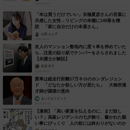
2026.08.07
「本は買うだけでいい」京極夏彦さんの言葉に
共感した女性→リビングの本棚に140冊を積
読 「家に自分だけの本屋さん」
山岡 もと子
2026.08.07
友人のマンション敷地内に度々車を停めていた
ら…注意の貼り紙でナンバーをさらされました
【弁護士が解説】
長澤 芳子
2026.08.07
愛車は総走行距離17万キロのホンダレジェン
ド 「どなたか欲しい方が居たら」 大御所漫
才師が譲渡の意向
まいどなトピック
2026.08.06
【漫画】「高い家賃を払えるのに、まだ欲し
い？」高級レジデンスの七夕飾り、書かれた願
い事にびっくり 人の欲には終わりがないのか