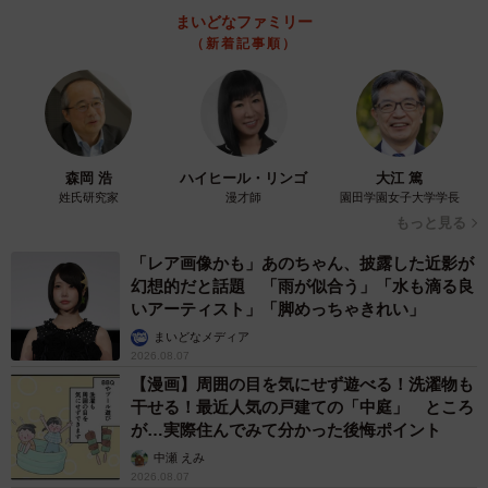
のライフハックを活用していただきたい。
まいどなファミリー
（新着記事順）
なお、今回の話題を提供してくれたぱやぱやくんさんは8月
26日に新著
「弱さを抱きしめて、生きていく。 自己肯定感
低めの元幹部自衛官が教える『心が疲れない54カ条』」
（PHP研究所）を発売。自衛隊由来の心を回復させるメン
森岡 浩
ハイヒール・リンゴ
大江 篤
タルハックや気持ちを切り替える技術、自身の弱さを見つ
姓氏研究家
漫才師
園田学園女子大学学長
め直したことで得られた知見を紹介した良著なのでぜひ一
もっと見る
読いただきたい。
「レア画像かも」あのちゃん、披露した近影が
幻想的だと話題 「雨が似合う」「水も滴る良
ぱやぱやさん関連情報
いアーティスト」「脚めっちゃきれい」
まいどなメディア
Twitterアカウント：
https://twitter.com/mitiruxxx
2026.08.07
【漫画】周囲の目を気にせず遊べる！洗濯物も
公式ブログ：
https://www.paya-paya-kun.jp/
干せる！最近人気の戸建ての「中庭」 ところ
「弱さを抱きしめて、生きていく。 自己肯定感低めの元幹
が…実際住んでみて分かった後悔ポイント
部自衛官が教える『心が疲れない54カ条』」（PHP研究
中瀬 えみ
所）：
2026.08.07