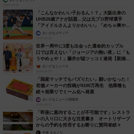
2026.08.07
「こんなかわいい子おるん！？」大阪出身の
UHB26歳アナが話題…父は元プロ野球選手
「アイドルさんよりかわいい」「めちゃ爽や
か」
まいどなメディア
2026.08.07
世界一周中に3度も出会った運命的カップル
口では言えない「ジョージアの熱い夜」に「も
うやめぇや！」藤井が猛ツッコミ連発【新婚さ
ん】
まいどなニュース
2026.08.07
「国産マッチでもバズりたい」願いかなった！
老舗メーカーの投稿が4100万再生 他業種も
続々相乗りでミーム化へ発展
まいどなニュース調査部
2026.08.07
「即座に案内することが不可能です」レストラ
ンの入り口に大きな注意書き オートリザーブ
からの予約を拒否するお断りに賛同者続々
中将 タカノリ