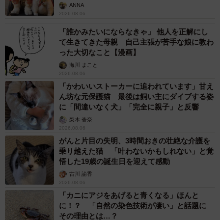
ANNA
2026.08.06
「誰かみたいにならなきゃ」 他人を正解にし
て生きてきた母親 自己主張が苦手な娘に教わ
った大切なこと【漫画】
海川 まこと
2026.08.06
「かわいいストーカーに追われています」甘え
ん坊な元保護猫 最後は飼い主にダイブする姿
に「間違いなく犬」「完全に親子」と反響
梨木 香奈
2026.08.06
がんと片目の失明、3時間おきの壮絶な介護を
乗り越えた猫 「叶わないかもしれない」と覚
悟した19歳の誕生日を迎えて感動
古川 諭香
2026.08.06
「カニにアジをあげると青くなる」ほんと
に！？ 「自然の染色技術が凄い」と話題に
その理由とは…？