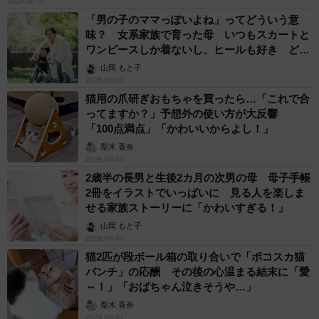
2026.08.07
「男の子のママっぽいよね」ってどういう意
味？ 女系家族で育った母 いつもスカートと
ワンピースしか着ないし、ヒールも好き どの
へんが…
山岡 もと子
2026.08.07
猫用の爪研ぎおもちゃを買ったら…「これで合
ってますか？」予想外の使い方が大反響
「100点満点」「かわいいからよし！」
梨木 香奈
2026.08.07
2歳半の長男と生後2カ月の次男の母 母子手帳
2冊をイラストでいっぱいに 見る人を楽しま
せる家族ストーリーに「かわいすぎる！」
山岡 もと子
2026.08.07
猫2匹が段ボール箱の取り合いで「ポコスカ猫
パンチ」の応酬 その後の心温まる結末に「愛
～！」「おばちゃん泣きそうや…」
梨木 香奈
2026.08.07