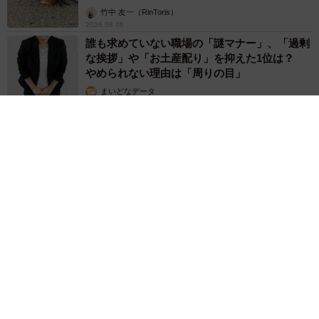
竹中 友一（RinToris）
2026.08.06
誰も求めていない職場の「謎マナー」、「過剰
な挨拶」や「お土産配り」を抑えた1位は？
やめられない理由は「周りの目」
まいどなデータ
2026.08.06
自転車通行可の歩道 電動キックボードで走行中、小学生とあ
わや衝突！ 「歩道走行は道交法違反でしょ」と指摘されまし