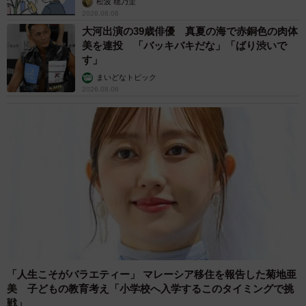
松波 穂乃圭
2026.08.06
大河出演の39歳俳優 真夏の海で赤銅色の肉体
美を連投 「バッキバキだな」「ばり渋いで
す」
まいどなトピック
2026.08.06
「人生こそがバラエティー」 マレーシア移住を報告した菊地亜
美 子どもの教育考え「小学校へ入学するこのタイミングで挑
戦」