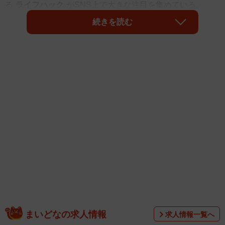
る
ライフハック
がSNS上で大きな注目を集めている。
続きを読む
「飲食店に入ってから『この店はやばいな...』と思ったとき
は、店内に誰かを探すフリして『あー、〜さんはまだ来て
ないのか』と独り言をつぶやいて、店員に会釈して帰るワ
ザがあります。これを覚えておくと入店しても、さりげな
く帰れます。」とそのワザを紹介したのは元自衛官で文筆
家の
ぱやぱやくん
さん（@paya_paya_kun）。
まいどなの求人情報
求人情報一覧へ