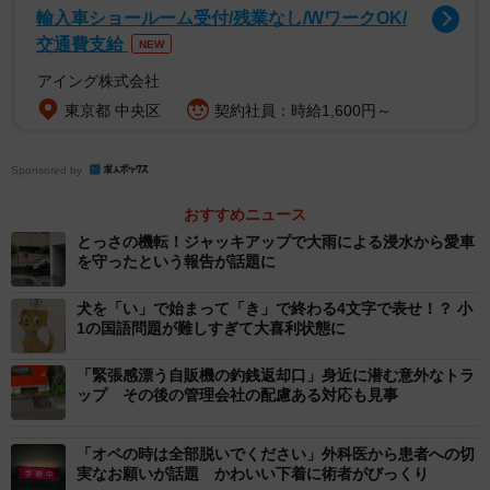
輸入車ショールーム受付/残業なし/WワークOK/
なく帰れます。
交通費支給
NEW
— ぱやぱやくん (@paya_paya_kun)
September 10, 2022
アイング株式会社
東京都 中央区
契約社員：時給1,600円～
気に入らなかったのではなく待ち合わせた人がいなかった
だけ…自分にも、お店にも優しいぱやぱやさんの発想に対
Sponsored by
し、SNSユーザー達からは
おすすめニュース
「やばさの意味合いにもよりますが……。以前、街中の隠
とっさの機転！ジャッキアップで大雨による浸水から愛車
を守ったという報告が話題に
れ家的な常連しか来ない飲食店で働いていた時があり、ふ
らっと寄って来たお客様が気まずそうでした。そのような
犬を「い」で始まって「き」で終わる4文字で表せ！？ 小
演技をして去ってくれた方がお店としても有難いです。」
1の国語問題が難しすぎて大喜利状態に
「高校生の時に4人で入った飲食店が怪しさ満点だったの
「緊張感漂う自販機の釣銭返却口」身近に潜む意外なトラ
で、みんなでどうやって出ようかと話し合ってた時にとっ
ップ その後の管理会社の配慮ある対応も見事
さに自分が中国人のフリをして適当な口調で喋ったら友達
も合わせてくれて外に知り合いがいる！って感じで喋りな
「オペの時は全部脱いでください」外科医から患者への切
実なお願いが話題 かわいい下着に術者がびっくり
がらお店から出て来たのを思い出した…」