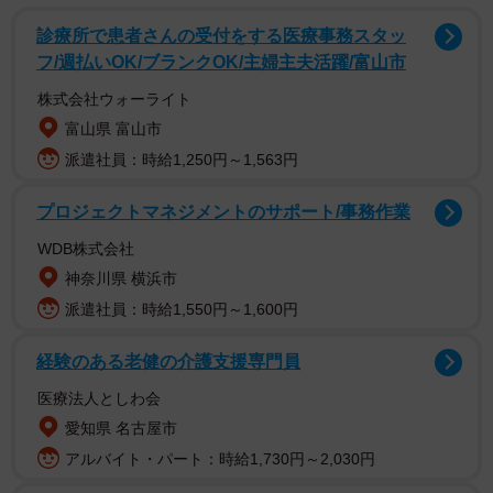
診療所で患者さんの受付をする医療事務スタッ
フ/週払いOK/ブランクOK/主婦主夫活躍/富山市
株式会社ウォーライト
富山県 富山市
派遣社員：時給1,250円～1,563円
プロジェクトマネジメントのサポート/事務作業
WDB株式会社
神奈川県 横浜市
2/2
派遣社員：時給1,550円～1,600円
話題になったぱやぱやくんさんの投稿
経験のある老健の介護支援専門員
飲食店に入ってから「この店はやばいな...」と思ったとき
医療法人としわ会
は、店内に誰かを探すフリして「あー、◯◯さんはまだ来
愛知県 名古屋市
てないのか」と独り言をつぶやいて、店員に会釈して帰る
アルバイト・パート：時給1,730円～2,030円
ワザがあります。これを覚えておくと入店しても、さりげ