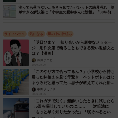
「昼すぎに小汚い店が美味いんだよなと思いつつ入っため
洗っても落ちない…あきらめてたパレットの絵具汚れ 簡
単すぎる解決策に「小学生の親御さんに朗報」「30年前に
し屋に入ったとたん店主がタバコ吸いながら新聞読んでて
知りたかった」
『だれ？何か用？』て言われて止めようと一瞬思ったけど
頑張って『やってますか？』と聞いたら『えっ！お客さ
ライフハック
気になる
世の中の仕組み
ん？えっ！』と慌て出したので咄嗟に『あっ！やべっ携帯
忘れた！』て言って逃げた」
「明日ひま？」 知り合いから唐突なメッセー
ジ 用件次第で断ることもできる賢い返信文と
「メニュー見せてもらってから『すみません。やっぱりや
は？【漫画】
めます』と言って堂々と帰る私。。」
海川 まこと
2026.08.06
などさまざなま声が寄せられている。
「このやり方で合ってるん？」小学校から持ち
帰った鉢植えを見て母驚き ペットボトルはじ
ょうろだと思ってた…息子が教えてくれた斬新
ぱやぱやさんにお話をうかがってみた。
な水やりとは
中将 タカノリ
2026.08.05
ーーこのワザを習得された経緯をお聞かせください。
「これガチで効く」船酔いしたときに試したら
→5回も嘔吐していたのに…… 対策法に
ぱやぱや：私はチェーン店よりも個人経営のお店が好き
「もっと早く知りたかった」「寝そべるといい
らしい」