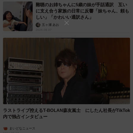
難聴のお姉ちゃんに5歳の妹が手話通訳 互い
https://www.amazon.co.jp/dp/4569852572/ref=cm_sw_r_tw
に支え合う家族の日常に反響「妹ちゃん、頼も
_dp_64K31MAY6RG61WC5W3VM
しい」「かわいい通訳さん」
五ヶ瀬 あお
2026.08.07
ラストライブ控えるT-BOLAN森友嵐士 にしたん社長がTikTok
内で独占インタビュー
まいどなニュース