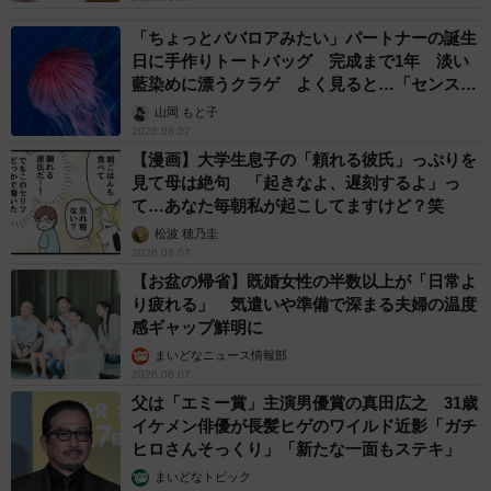
「ちょっとババロアみたい」パートナーの誕生
日に手作りトートバッグ 完成まで1年 淡い
藍染めに漂うクラゲ よく見ると…「センスす
ごい」
山岡 もと子
2026.08.07
【漫画】大学生息子の「頼れる彼氏」っぷりを
見て母は絶句 「起きなよ、遅刻するよ」っ
て…あなた毎朝私が起こしてますけど？笑
松波 穂乃圭
2026.08.07
【お盆の帰省】既婚女性の半数以上が「日常よ
り疲れる」 気遣いや準備で深まる夫婦の温度
感ギャップ鮮明に
まいどなニュース情報部
2026.08.07
父は「エミー賞」主演男優賞の真田広之 31歳
イケメン俳優が長髪ヒゲのワイルド近影「ガチ
ヒロさんそっくり」「新たな一面もステキ」
まいどなトピック