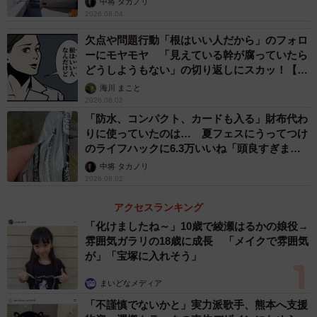
で、よく巡っています。ただ「外から中の様子が見えな
中将 タカノリ
2026.08.04
い」といったタイプのお店に入店すると「しまった！」と
欠点や問題行動「根はいい人だから」のフォロ
いうことに出会います。こういったお店にはクセが強そう
ーにモヤモヤ 「見えている幹が腐っていたら
な人や幸が薄そうな人が働いているので、相手を傷つけず
どうしようもない」の切り返しにスカッ！【漫
に当たり障りなく帰りたいと思い、この技を身につけまし
画】
海川 まこと
た。
2026.08.02
「防水、コンパクト、カードも入る」財布代わ
りに使っていたのは… 夏フェスにうってつけ
ーーぱやぱやさんが「やばいなー」と感じるポイントをお
のライフハックに6.3万いいね「頭良すぎま
聞かせください。
す」
中将 タカノリ
2026.08.02
ぱやぱや：まず、店の入り口付近が汚いことです。会計レ
アクセスランキング
ジ周辺に書類が乱雑にあったり、埃が積もっていたら要注
「化けましたね～」10歳で綾瀬はるかの娘役→
意です。こうした書類を整理整頓していない店は、衛生管
雰囲気ガラリの18歳に成長 「メイクで雰囲気
理に不安が残ります。
が」「宝塚に入れそう」
まいどなメディア
次にお客さんが誰もいないことです。たまたまいないこと
「不謹慎でないかと」実力派歌手、熊本へ支援
もありますが、店主などが暇を持て余してテレビや漫画を