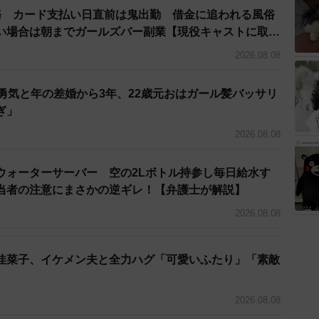
務 カード支払い日直前は鬼出勤 借金に追われる風俗
い場合は朝までガールズバー副業【現役キャストに取
2026.08.08
勇気と年の差婚から3年、22歳元おはガール髪バッサリ
ぎ」
2026.08.08
ウォーターサーバー 空の2Lボトル持参し毎日給水す
当者の注意にまさかの逆ギレ！【弁護士が解説】
2026.08.08
佳菜子、イケメン夫と全力ハグ「可愛いふたり」「素敵
2026.08.08