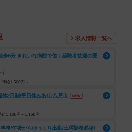
捉えていない。あくまで（創唱宗教に対して）無宗教だ
か。（自然崇拝とイコールではない。）日本ではその
報
求人情報一覧へ
った。村人が亡くなった時は村で弔い、法要を行い、一
ぎるとご先祖様に同化されていくものとされていた。
徒歩6分 きれいな病院で働く経験者歓迎の医
て様々な民俗文化が残っているがこれも自然宗教の儀式
頃の生活（宗教活動を含む）には事足りているので、別
ート
く、このことをもって自分は「無宗教」だと自任されて
時給1,500円～
週休2日制/平日休みあり/八戸市
NEW
檀家制度も残っているが、檀家であってもそれは父母な
て、「自分は無宗教である」と標榜している人が多いの
1,100円～1,150円
のなかで親鸞聖人は「父母の追善供養のために一度でも
が、このことは象徴的である。葬式仏教と創唱宗教は区
事務/午後からゆっくり出勤/土曜勤務必須/