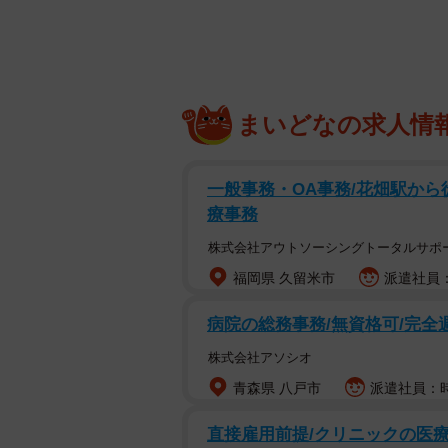
然宗教」について自分の信仰だとは
と主張するのだ。
では、自然宗教とはどのようなもの
まいどなの求人情
昔、村落が主たるコミュニティであ
定の期間（33年間が通常か）を過
一般事務・OA事務/花畑駅から
お盆やお彼岸の行事等、地域によっ
療事務
だと捉えられる。それによって常日
株式会社アウトソーシングトータルサポ
に「創唱宗教」を信仰する必要はな
福岡県 久留米市
派遣社員：
いるようだ。
病院の総務事務/無資格可/完全
現在もいわゆる「葬式仏教」として
株式会社アソシオ
ど尊属の追善供養のためだけであっ
青森県 八戸市
派遣社員：時給
ではないか。「歎異抄」（第五条）
念仏を申したことは無い」とされる
直接雇用前提/クリニックの医療