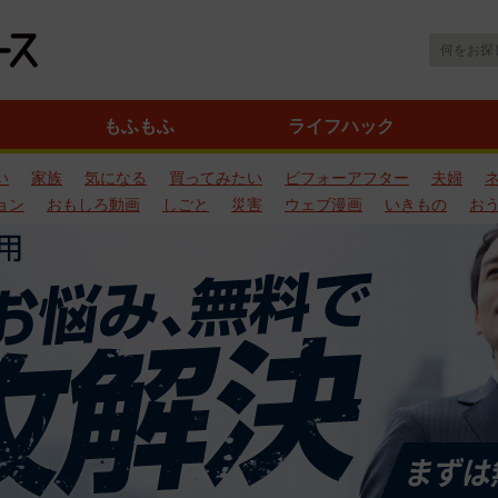
もふもふ
ライフハック
い
家族
気になる
買ってみたい
ビフォーアフター
夫婦
ョン
おもしろ動画
しごと
災害
ウェブ漫画
いきもの
お