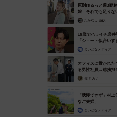
原則ゆるっと週3勤
嬢 それでも足りな
材】
たかなし 亜妖
19歳でハライチ岩井
「ショート似合いす
まいどなメディア
オフィスに置かれた
る男性社員→総務担
長澤 芳子
「我慢できず」村上
なご夫婦」
まいどなメディア