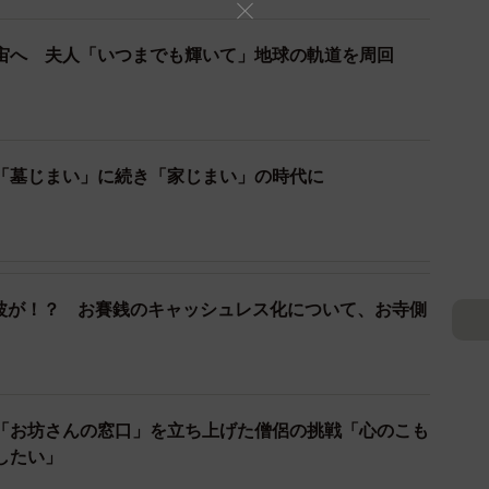
はなく祈祷料として受け取ることにして非課税にしてい
宙へ 夫人「いつまでも輝いて」地球の軌道を周回
員を見かけるのはそのためだ。また地方公共団体は宗教
産税を一等地であっても課税していない。さらには収益
ており、それだけ税制上の優遇措置を設けているのだ。
「墓じまい」に続き「家じまい」の時代に
く存在するという。
の資金調達1億円を突破したと聞く。宗教法人の存在意
けて本気で検討していただかなければならない時期が来
の波が！？ お賽銭のキャッシュレス化について、お寺側
のか」著者：阿満利麿（ちくま新書）
「お坊さんの窓口」を立ち上げた僧侶の挑戦「心のこも
したい」