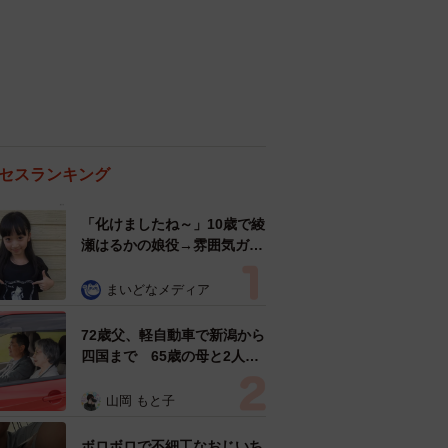
セスランキング
「化けましたね～」10歳で綾
瀬はるかの娘役→雰囲気ガラ
リの18歳に成長 「メイクで
雰囲気が」「宝塚に入れそ
まいどなメディア
う」
72歳父、軽自動車で新潟から
四国まで 65歳の母と2人で
3泊4日の旅 パーキングの休
憩まで分刻み… 「大学生で
山岡 もと子
も組まねえよ！」
ボロボロで不細工なおじいち