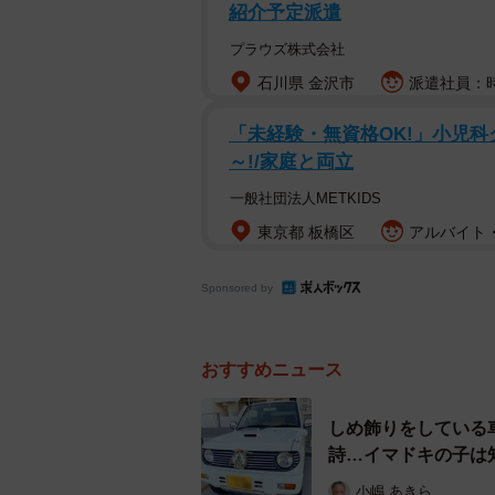
紹介予定派遣
別されているわけだ。
プラウズ株式会社
「宗教は恐ろしい」ともされる。人
石川県 金沢市
派遣社員：時給
とか、教団の閉鎖的な世界に連れて
「未経験・無資格OK!」小児科ク
くにつけ、「創唱宗教」に対しての
～!/家庭と両立
榜し信仰心を持たないことになる。
一般社団法人METKIDS
しかしながら、本来は、人間が生き
東京都 板橋区
アルバイト・
だ。グリーフケア（悲嘆の苦しみを
教もある。自身を無宗教と決めつけ
Sponsored by
ではないだろうか。
おすすめニュース
また上記のような恐ろしい教団は別
運営していくには経済的な安定が必
しめ飾りをしている
事業と非収益事業に区分し、非収益
詩…イマドキの子は
ろんのこと、たとえば寺社の広々と
小嶋 あきら