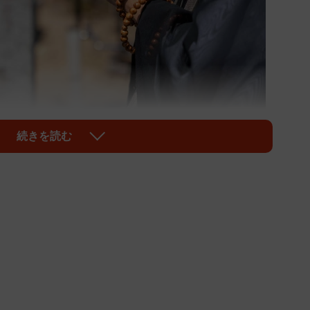
続きを読む
1/1
多い？（sand555/adobe.stock.com）
い。
てではなく、主に日本人と宗教との関係性についてだ。
だと答え、70％近くのひとが信仰心を持たないとする調
なにを意味しているのだろうか。
」とがあるという。無宗教だというひとたちはこの「自