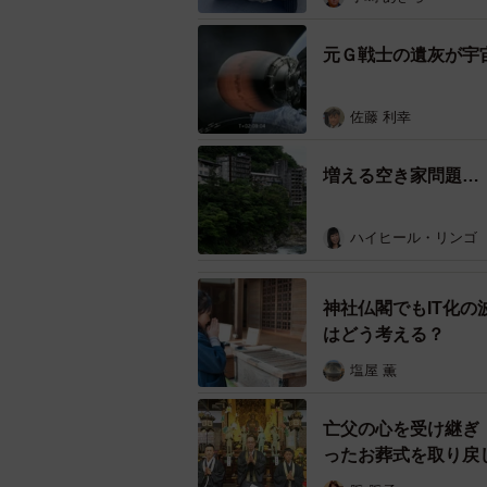
が、初めの1時間などは駐車料金で
る。
元Ｇ戦士の遺灰が宇
駐車場を祈祷しながら歩いている職
佐藤 利幸
法人の所有する不動産に係る固定資
事業の所得に対する税率も軽減され
増える空き家問題…
それでも運営の厳しい宗教法人も多
一方で先ごろ法隆寺はクラファンで
ハイヒール・リンゴ
義、その管理運営も含め、未来に向
ている。
神社仏閣でもIT化
はどう考える？
参考書籍：「日本人はなぜ無宗教な
塩屋 薫
亡父の心を受け継ぎ
ったお葬式を取り戻