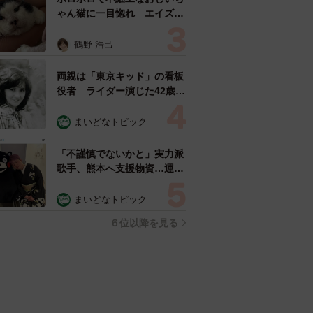
ゃん猫に一目惚れ エイズだ
し手がかかるけど…おうちで
暮らすと「おじ猫」だって可
鶴野 浩己
愛くなったよ！
両親は「東京キッド」の看板
役者 ライダー演じた42歳元
俳優が再婚妻との「ウエディ
ングフォト」計画を明言
まいどなトピック
「センスあるカメラマン求
む」
「不謹慎でないかと」実力派
歌手、熊本へ支援物資…運搬
トラックの車体デザインにた
めらい 「痛いほど伝わる」
まいどなトピック
「行動され立派」
６位以降を見る