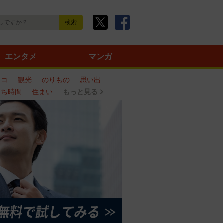
エンタメ
マンガ
ネコ
観光
のりもの
思い出
うち時間
住まい
もっと見る