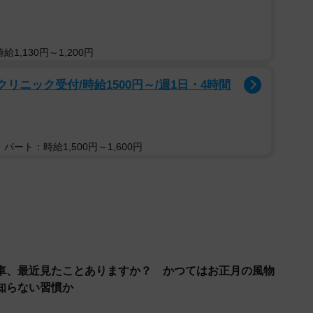
の弱みに付け込んで有り金、財産を全て巻き上げられる
1,130円～1,200円
いかれ自由を奪われてしまうとか、そのような被害を聞
リニック受付/時給1500円～/週1日・4時間
防衛本能が過剰なまでに働き、なおさら「無宗教」を標
ていく上で必要なものとして宗教は存在してきたはず
パート：時給1,500円～1,600円
和らげる）やビハーラ（緩和ケア）に取り組んでいる宗
てしまうというのも選択肢が狭められ、少し淋しい人生
としても、創唱宗教の運営主体たる宗教法人が継続的に
要なことは理解できる。国は宗教法人が行う事業を収益
車、最近見たことありますか？ かつてはお正月の風物
事業には法人税を課していない。布施などの浄財はもち
知らない習慣か
した境内を貸し駐車場にしているケースをよく見受ける