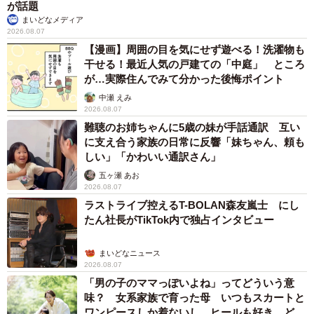
が話題
まいどなメディア
2026.08.07
【漫画】周囲の目を気にせず遊べる！洗濯物も
干せる！最近人気の戸建ての「中庭」 ところ
が…実際住んでみて分かった後悔ポイント
中瀬 えみ
2026.08.07
難聴のお姉ちゃんに5歳の妹が手話通訳 互い
に支え合う家族の日常に反響「妹ちゃん、頼も
しい」「かわいい通訳さん」
五ヶ瀬 あお
2026.08.07
ラストライブ控えるT-BOLAN森友嵐士 にし
たん社長がTikTok内で独占インタビュー
まいどなニュース
2026.08.07
「男の子のママっぽいよね」ってどういう意
味？ 女系家族で育った母 いつもスカートと
ワンピースしか着ないし、ヒールも好き どの