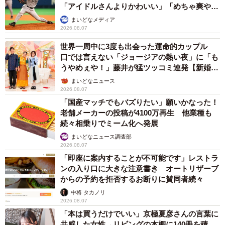
「アイドルさんよりかわいい」「めちゃ爽や
か」
まいどなメディア
2026.08.07
世界一周中に3度も出会った運命的カップル
口では言えない「ジョージアの熱い夜」に「も
うやめぇや！」藤井が猛ツッコミ連発【新婚さ
ん】
まいどなニュース
2026.08.07
「国産マッチでもバズりたい」願いかなった！
老舗メーカーの投稿が4100万再生 他業種も
続々相乗りでミーム化へ発展
まいどなニュース調査部
2026.08.07
「即座に案内することが不可能です」レストラ
ンの入り口に大きな注意書き オートリザーブ
からの予約を拒否するお断りに賛同者続々
中将 タカノリ
2026.08.07
「本は買うだけでいい」京極夏彦さんの言葉に
共感した女性→リビングの本棚に140冊を積