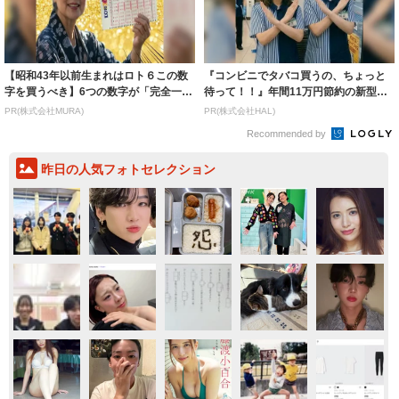
【昭和43年以前生まれはロト６この数
『コンビニでタバコ買うの、ちょっと
字を買うべき】6つの数字が「完全一
待って！！』年間11万円節約の新型タ
致」する方...
バコ
PR(株式会社MURA)
PR(株式会社HAL)
Recommended by
昨日の人気フォトセレクション