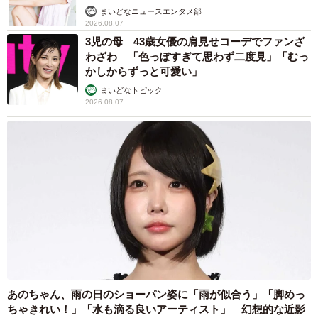
まいどなニュースエンタメ部
2026.08.07
3児の母 43歳女優の肩見せコーデでファンざ
わざわ 「色っぽすぎて思わず二度見」「むっ
かしからずっと可愛い」
まいどなトピック
2026.08.07
あのちゃん、雨の日のショーパン姿に「雨が似合う」「脚めっ
ちゃきれい！」「水も滴る良いアーティスト」 幻想的な近影