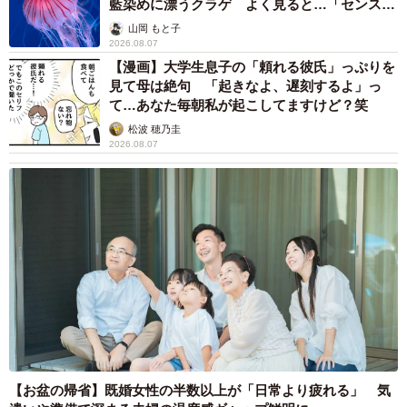
藍染めに漂うクラゲ よく見ると…「センスす
ごい」
山岡 もと子
2026.08.07
【漫画】大学生息子の「頼れる彼氏」っぷりを
見て母は絶句 「起きなよ、遅刻するよ」っ
て…あなた毎朝私が起こしてますけど？笑
松波 穂乃圭
2026.08.07
【お盆の帰省】既婚女性の半数以上が「日常より疲れる」 気