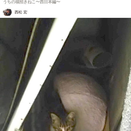
うちの福招きねこ〜西日本編〜
西松 宏