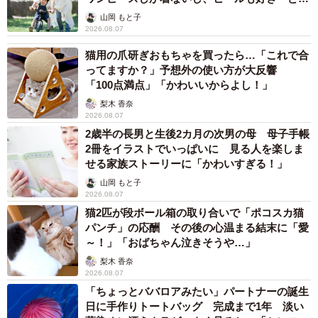
へんが…
山岡 もと子
2026.08.07
猫用の爪研ぎおもちゃを買ったら…「これで合
ってますか？」予想外の使い方が大反響
「100点満点」「かわいいからよし！」
梨木 香奈
2026.08.07
2歳半の長男と生後2カ月の次男の母 母子手帳
2冊をイラストでいっぱいに 見る人を楽しま
せる家族ストーリーに「かわいすぎる！」
山岡 もと子
2026.08.07
猫2匹が段ボール箱の取り合いで「ポコスカ猫
パンチ」の応酬 その後の心温まる結末に「愛
～！」「おばちゃん泣きそうや…」
梨木 香奈
2026.08.07
「ちょっとババロアみたい」パートナーの誕生
日に手作りトートバッグ 完成まで1年 淡い