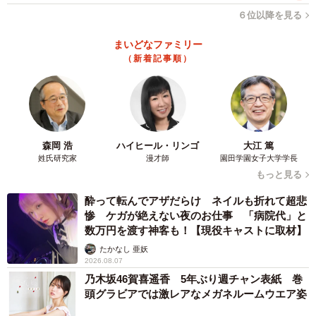
６位以降を見る
まいどなファミリー
（新着記事順）
森岡 浩
ハイヒール・リンゴ
大江 篤
姓氏研究家
漫才師
園田学園女子大学学長
もっと見る
酔って転んでアザだらけ ネイルも折れて超悲
惨 ケガが絶えない夜のお仕事 「病院代」と
数万円を渡す神客も！【現役キャストに取材】
たかなし 亜妖
2026.08.07
乃木坂46賀喜遥香 5年ぶり週チャン表紙 巻
頭グラビアでは激レアなメガネルームウエア姿