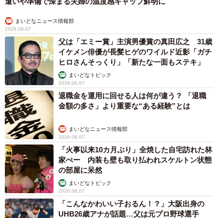
遣いや準備で深まる夫婦の温度感ギャップ鮮明に
まいどなニュース情報部
2026.08.07
父は「エミー賞」主演男優賞の真田広之 31歳
イケメン俳優が長髪ヒゲのワイルド近影「ガチ
ヒロさんそっくり」「新たな一面もステキ」
まいどなトピック
2026.08.07
退職金を運用に回せる人は何が違う？ 「退職
金額の多さ」より重要な“ある経験”とは
まいどなニュース情報部
2026.08.07
「火事以来10カ月ぶり」全焼した自宅訪れた林
家ぺー 内装も壁も取り払われスケルトン状態
の部屋に呆然
まいどなトピック
2026.08.07
「こんなかわいい子おるん！？」大阪出身の
UHB26歳アナが話題…父は元プロ野球選手