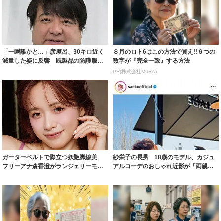
「一瞬誰かと…」彦摩呂、30キロ近く
８月のロト6はこの方法で買え!!６つの
減量した姿に反響 既製品の防護服が
数字が『完全一致』する方法
着られると...
PR(株式会社MURA)
ガーターベルトで際立つ妖艶脚線美
紗栄子の長男 18歳のモデル、カジュ
フリーアナ森香澄がランジェリーモデ
アルコーデのおしゃれ近影が「両親の
ルに ｢PE...
いいとこ取...