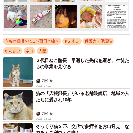
うちの福招きねこ〜西日本編〜
もふもふ
保護犬・保護猫
かんさい
ネコ
大阪
２代目ねこ塾長 早逝した先代を継ぎ、生徒た
ちの学業を見守る
西松 宏
2019.07.16
猫の「広報部長」がいる老舗眼鏡店 地域の人
たちに愛され10年
西松 宏
2019.08.11
そっくり猫２匹、交代で参拝者をお出迎え な
でるとご利益との噂も