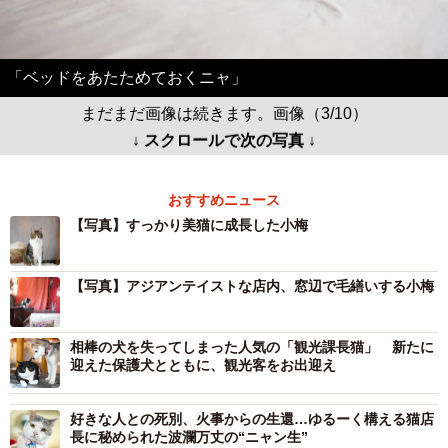
「ベッドをあたためておくニャ」
まだまだ画像は続きます。画像（3/10）
↓ スクロールで次の写真 ↓
おすすめニュース
【写真】すっかり美猫に成長した小梅
【写真】アジアンテイストな店内、窓辺で毛繕いする小梅
相棒の犬を失ってしまった人気の「観光課長猫」 新たに
迎えた保護犬とともに、観光客をお出迎え
好きな人との死別、火事からの生還…ゆるーく構える猫店
長に秘められた波瀾万丈の“ニャン生”