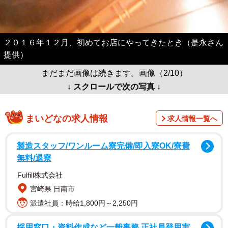
２０１６年１２月、初めてお店にやってきたとき（是永さん
提供）
まだまだ画像は続きます。画像（2/10）
↓ スクロールで次の写真 ↓
まいどなの求人情報
求人情報一覧へ
製造スタッフ/ワンルーム寮完備/即入寮OK/寮費
無料/退寮
Fulfill株式会社
宮崎県 日南市
派遣社員：時給1,800円～2,250円
採用窓口・資料作成など一般事務 正社員登用実