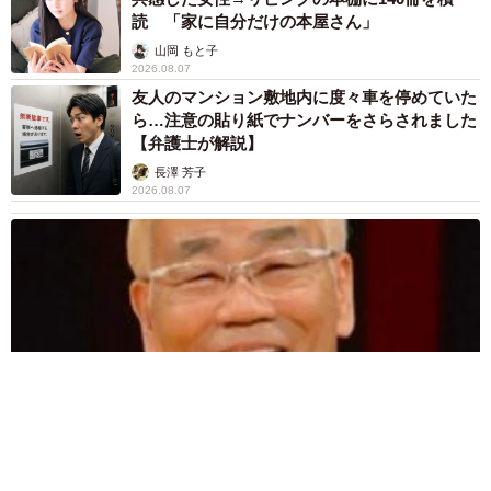
読 「家に自分だけの本屋さん」
山岡 もと子
2026.08.07
友人のマンション敷地内に度々車を停めていた
ら…注意の貼り紙でナンバーをさらされました
【弁護士が解説】
長澤 芳子
2026.08.07
愛車は総走行距離17万キロのホンダレジェンド 「どなたか欲