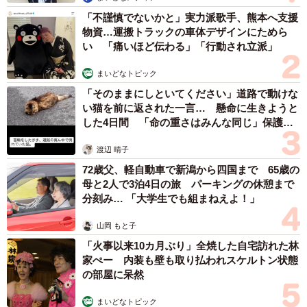
「不謹慎でないかと」実力派歌手、熊本へ支援
物資…運搬トラックの車体デザインにためら
い 「痛いほど伝わる」「行動され立派」
まいどなトピック
「そのままにしといてください」道路で動けな
い猫を前に返された一言… 懸命に生きようと
した4日間 「命の重さはみんな同じ」保護団
体代表の訴え
渡辺 晴子
72歳父、軽自動車で新潟から四国まで 65歳の
母と2人で3泊4日の旅 パーキングの休憩まで
分刻み… 「大学生でも組まねえよ！」
山岡 もと子
「火事以来10カ月ぶり」全焼した自宅訪れた林
家ぺー 内装も壁も取り払われスケルトン状態
の部屋に呆然
まいどなトピック