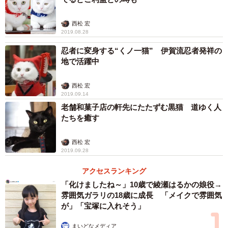
西松 宏
2019.08.28
忍者に変身する“くノ一猫” 伊賀流忍者発祥の
地で活躍中
西松 宏
2019.09.14
老舗和菓子店の軒先にたたずむ黒猫 道ゆく人
たちを癒す
西松 宏
2019.09.28
アクセスランキング
「化けましたね～」10歳で綾瀬はるかの娘役→
雰囲気ガラリの18歳に成長 「メイクで雰囲気
が」「宝塚に入れそう」
まいどなメディア