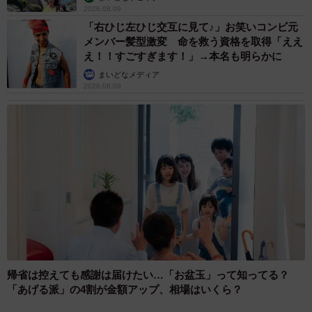
2026.08.09
「右ひじ左ひじ交互に見て♪」お笑いコンビ元
メンバー髪型激変 命を救う資格を取得「ええ
え！！すごすぎます！」→本名も明らかに
まいどなメディア
2026.08.09
帰省は控えても感謝は届けたい…「お盆玉」って知ってる？
「あげる派」の4割が金額アップ、相場はいくら？