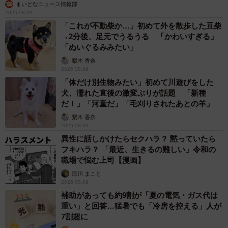
まいどなニュース情報部
2026.08.09
「これが不動柴か…」初めて外を散歩した豆柴
→2分後、足元でうるうる 「かわいすぎる」
「ぬいぐるみみたい」
梨木 香奈
2026.08.09
「体だけ別生物みたい」初めて川遊びをした
犬、濡れた直後の激変ぶりが話題 「新種
だ！」「河童だ」「毛刈りされたあとの羊」
梨木 香奈
2026.08.09
異性に話しかけたらセクハラ？ 黙っていたら
フキハラ？ 「最近、生きるの難しい」令和の
職場で悩む上司【漫画】
海川 まこと
2026.08.09
補助があっても約9割が「夏の電気・ガス代は
重い」と回答…猛暑でも「冷房を控える」人が
7割超に