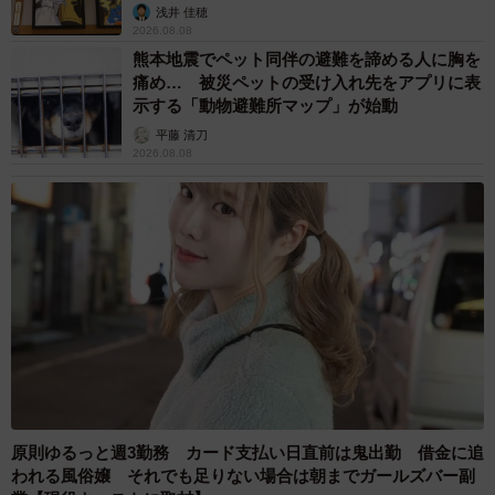
浅井 佳穂
2026.08.08
熊本地震でペット同伴の避難を諦める人に胸を
痛め… 被災ペットの受け入れ先をアプリに表
示する「動物避難所マップ」が始動
平藤 清刀
2026.08.08
原則ゆるっと週3勤務 カード支払い日直前は鬼出勤 借金に追
われる風俗嬢 それでも足りない場合は朝までガールズバー副