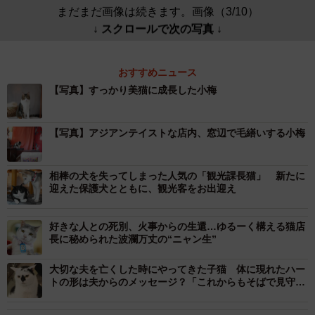
まだまだ画像は続きます。画像（3/10）
↓ スクロールで次の写真 ↓
おすすめニュース
【写真】すっかり美猫に成長した小梅
【写真】アジアンテイストな店内、窓辺で毛繕いする小梅
相棒の犬を失ってしまった人気の「観光課長猫」 新たに
迎えた保護犬とともに、観光客をお出迎え
好きな人との死別、火事からの生還…ゆるーく構える猫店
長に秘められた波瀾万丈の“ニャン生”
大切な夫を亡くした時にやってきた子猫 体に現れたハー
トの形は夫からのメッセージ？「これからもそばで見守っ
て」