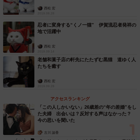
西松 宏
2019.08.28
忍者に変身する“くノ一猫” 伊賀流忍者発祥の
地で活躍中
西松 宏
2019.09.14
老舗和菓子店の軒先にたたずむ黒猫 道ゆく人
たちを癒す
西松 宏
2019.09.28
アクセスランキング
「この人しかいない」26歳差の“年の差婚”をし
た夫婦 出会いは？反対する声はなかった？
今の思いを聞いた
古川 諭香