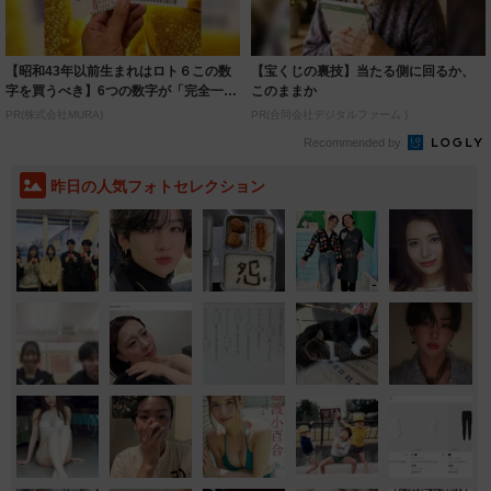
【昭和43年以前生まれはロト６この数
【宝くじの裏技】当たる側に回るか、
字を買うべき】6つの数字が「完全一
このままか
致」する方...
PR(株式会社MURA)
PR(合同会社デジタルファーム )
Recommended by
昨日の人気フォトセレクション