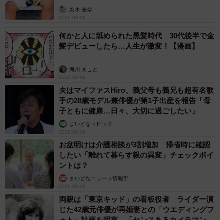
「尊…」
梨木 香奈
2026.08.08
何かと人に舐められた黒髪時代 30代後半で金
髪デビューしたら…人生が激変！【漫画】
海川 まこと
2026.08.08
夫はマイファスHiro、義父母も義兄も超有名歌
手の28歳モデル兼俳優が第1子出産を報告「母
子ともに健康…日々、大切に過ごしたい」
まいどなトピック
2026.08.08
お盆明けは介護相談が3割増加 帰省時に確認
したい「離れて暮らす親の異変」チェックポイ
ントは？
まいどなニュース情報部
2026.08.08
両親は「東京キッド」の看板役者 ライダー演
じた42歳元俳優が再婚妻との「ウエディングフ
ォト」計画を明言 「センスあるカメラマン求