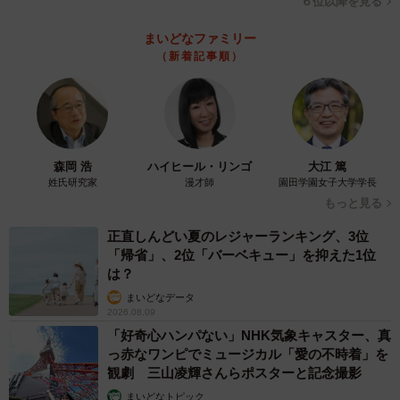
６位以降を見る
まいどなファミリー
（新着記事順）
森岡 浩
ハイヒール・リンゴ
大江 篤
姓氏研究家
漫才師
園田学園女子大学学長
もっと見る
正直しんどい夏のレジャーランキング、3位
「帰省」、2位「バーベキュー」を抑えた1位
は？
まいどなデータ
2026.08.09
「好奇心ハンパない」NHK気象キャスター、真
っ赤なワンピでミュージカル「愛の不時着」を
観劇 三山凌輝さんらポスターと記念撮影
まいどなトピック