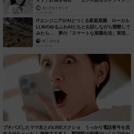
む」
まいどなトピック
2026.08.08
ITエンジニアがAIとつくる家庭菜園 ローカル
LLMのゆるふわAIたちとお話しながら開墾して
みたら… 夢の「スマートな菜園生活」実現な
るか
井二 かける
2026.08.08
プチバズしたママ友とのLINEスクショ うっかり電話番号を流
出させちゃった！ 激怒する友人 慰謝料の相場はいくらですか