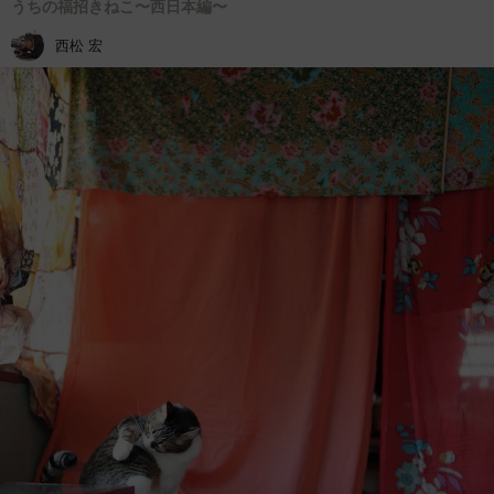
うちの福招きねこ〜西日本編〜
西松 宏