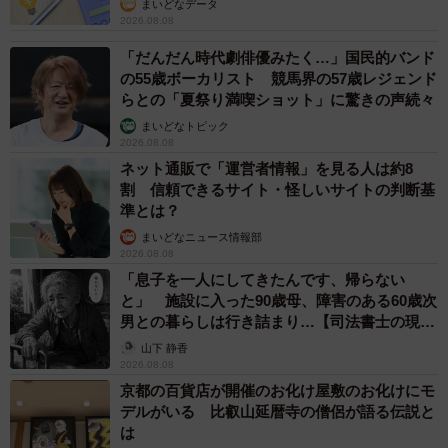
まいどなデータ
2026.08.08
「だんだん時代劇俳優みたく…」国民的バンド
の55歳ボーカリスト 競馬界の57歳レジェンド
らとの「夏祭り満喫ショット」に驚きの声続々
まいどなトピック
2026.08.08
ネット通販で「運営者情報」を見る人は約8
割 信頼できるサイト・怪しいサイトの判断基
準とは？
まいどなニュース情報部
2026.08.08
「息子を一人にしてきたんです、帰らない
と」 施設に入った90歳母、障害のある60歳次
男との暮らしは行き詰まり…【司法書士の現場
から】
山下 静香
2026.08.08
京都の百貨店が開催のお化け屋敷のお化けにモ
デルがいる 比叡山延暦寺の僧侶が語る伝説と
は