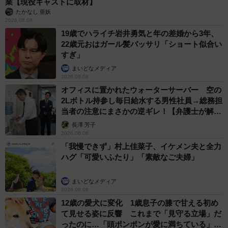
業【現役キャストに取材】
たかなし 亜妖
2026.08.08
19歳でハライチ岩井勇気と年の差婚から3年、
22歳元おはガール髪バッサリ「ショート似合い
すぎ」
まいどなメディア
2026.08.08
オフィスに置かれたウォーターサーバー 空の
2Lボトル持参し毎日給水する男性社員→総務担
当者の注意にまさかの逆ギレ！【弁護士が解
説】
長澤 芳子
2026.08.08
「我慢できず」村上佳菜子、イケメン夫と全力
ハグ「可愛いふたり」「素敵なご夫婦」
まいどなメディア
2026.08.08
12歳の愛犬に変化 1歳息子の膝で甘える初め
て見せる姿に反響 これまで「見守る立場」だ
ったのに…「頭ポンポンが愛に満ちている」