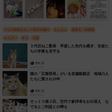
うちの福招きねこ〜西日本編〜
もふもふ
保護犬・保護猫
かんさい
ネコ
大阪
２代目ねこ塾長 早逝した先代を継ぎ、生徒た
ちの学業を見守る
西松 宏
2019.07.16
猫の「広報部長」がいる老舗眼鏡店 地域の人
たちに愛され10年
西松 宏
2019.08.11
そっくり猫２匹、交代で参拝者をお出迎え な
でるとご利益との噂も