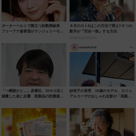
ガーターベルトで際立つ妖艶脚線美
８月のロト6はこの方法で買え!!６つの
フリーアナ森香澄がランジェリーモデ
数字が『完全一致』する方法
ルに ｢PE...
PR(株式会社MURA)
「一瞬誰かと…」彦摩呂、30キロ近く
紗栄子の長男 18歳のモデル、カジュ
減量した姿に反響 既製品の防護服が
アルコーデのおしゃれ近影が「両親の
着られると...
いいとこ取...