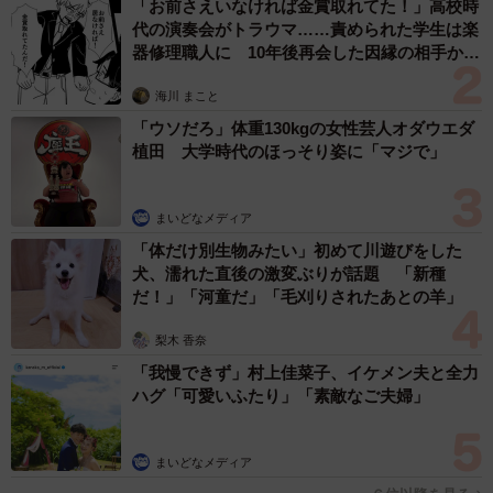
「お前さえいなければ金賞取れてた！」高校時
代の演奏会がトラウマ……責められた学生は楽
器修理職人に 10年後再会した因縁の相手から
思わぬ申し出【漫画】
海川 まこと
「ウソだろ」体重130kgの女性芸人オダウエダ
植田 大学時代のほっそり姿に「マジで」
まいどなメディア
「体だけ別生物みたい」初めて川遊びをした
犬、濡れた直後の激変ぶりが話題 「新種
だ！」「河童だ」「毛刈りされたあとの羊」
梨木 香奈
「我慢できず」村上佳菜子、イケメン夫と全力
ハグ「可愛いふたり」「素敵なご夫婦」
まいどなメディア