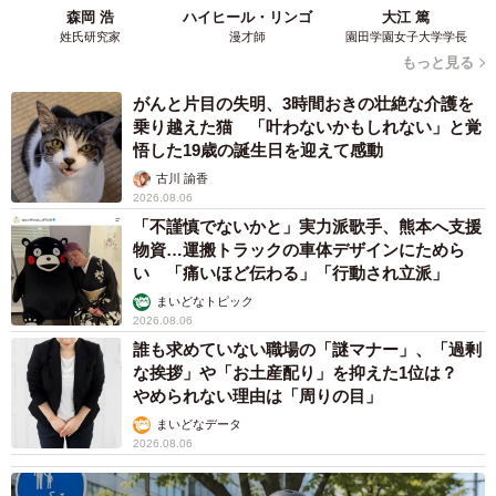
森岡 浩
ハイヒール・リンゴ
大江 篤
姓氏研究家
漫才師
園田学園女子大学学長
もっと見る
がんと片目の失明、3時間おきの壮絶な介護を
乗り越えた猫 「叶わないかもしれない」と覚
悟した19歳の誕生日を迎えて感動
古川 諭香
2026.08.06
「不謹慎でないかと」実力派歌手、熊本へ支援
物資…運搬トラックの車体デザインにためら
い 「痛いほど伝わる」「行動され立派」
まいどなトピック
2026.08.06
誰も求めていない職場の「謎マナー」、「過剰
な挨拶」や「お土産配り」を抑えた1位は？
やめられない理由は「周りの目」
まいどなデータ
2026.08.06