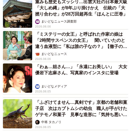
重みも歴史もズッシリ…出雲大社の日本最大級
「大しめ縄」が8年ぶり掛けかえ 伝統の「大
撚り合わせ」が28万回超再生「ほんとに圧巻」
まいどなニュース調査部
2026.08.06
「ミステリーの女王」と呼ばれた作家の娘は
「2時間サスペンスの女王」 聞いていたのと
違う血液型に「私は誰の子なの？」【徹子の部
屋】
まいどなニュース
2026.08.06
「わぁ…姐さん…」「永遠にお美しい」 大女
優岩下志麻さん、写真家のインスタに登場
まいどなメディア
2026.08.05
「ふざけてません…真剣です」京都の老舗和菓
子店 次はカブトムシの幼虫 職人が手がけた
ゲテモノ和菓子 見事な造形に「気持ち悪いく
らいリアル」
中将 タカノリ
2026.08.05