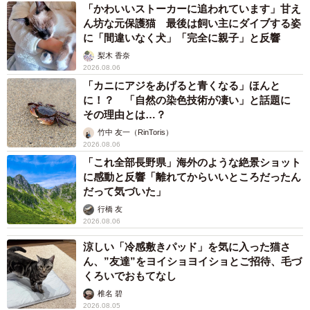
「かわいいストーカーに追われています」甘え
し、パイ生地を３度焼きする工夫を凝らした。にしがきの
ん坊な元保護猫 最後は飼い主にダイブする姿
担当者は「抹茶やトマトの香りが楽しめ、冷めてもおいし
に「間違いなく犬」「完全に親子」と反響
い」と話す。
梨木 香奈
2026.08.06
「カニにアジをあげると青くなる」ほんと
に！？ 「自然の染色技術が凄い」と話題に
その理由とは…？
竹中 友一（RinToris）
2026.08.06
「これ全部長野県」海外のような絶景ショット
に感動と反響「離れてからいいところだったん
だって気づいた」
行橋 友
2026.08.06
涼しい「冷感敷きパッド」を気に入った猫さ
4/4
ん、”友達”をヨイショヨイショとご招待、毛づ
くろいでおもてなし
ホテルの総料理長からアドバイスを受けて開発した＝福知山市正明寺・
椎名 碧
福知山淑徳高
2026.08.05