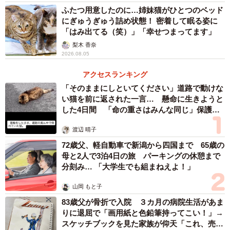
ふたつ用意したのに…姉妹猫がひとつのベッド
にぎゅうぎゅう詰め状態！ 密着して眠る姿に
「はみ出てる（笑）」「幸せつまってます」
梨木 香奈
2026.08.05
アクセスランキング
「そのままにしといてください」道路で動けな
い猫を前に返された一言… 懸命に生きようと
した4日間 「命の重さはみんな同じ」保護団
体代表の訴え
渡辺 晴子
72歳父、軽自動車で新潟から四国まで 65歳の
母と2人で3泊4日の旅 パーキングの休憩まで
分刻み… 「大学生でも組まねえよ！」
山岡 もと子
83歳父が骨折で入院 ３カ月の病院生活があま
りに退屈で「画用紙と色鉛筆持ってこい！」→
スケッチブックを見た家族が仰天「これ、売れ