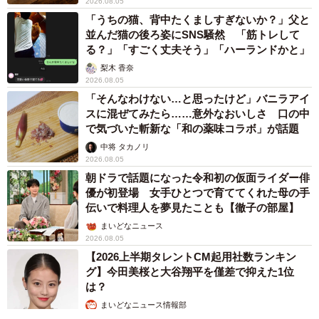
2026.08.05
「うちの猫、背中たくましすぎないか？」父と
並んだ猫の後ろ姿にSNS騒然 「筋トレして
る？」「すごく丈夫そう」「ハーランドかと」
梨木 香奈
2026.08.05
「そんなわけない…と思ったけど」バニラアイ
スに混ぜてみたら……意外なおいしさ 口の中
で気づいた斬新な「和の薬味コラボ」が話題
中将 タカノリ
2026.08.05
朝ドラで話題になった令和初の仮面ライダー俳
優が初登場 女手ひとつで育ててくれた母の手
伝いで料理人を夢見たことも【徹子の部屋】
まいどなニュース
2026.08.05
【2026上半期タレントCM起用社数ランキン
グ】今田美桜と大谷翔平を僅差で抑えた1位
は？
まいどなニュース情報部
2026.08.05