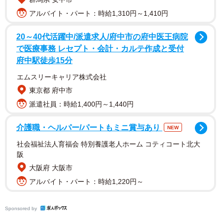
2/4
アルバイト・パート：時給1,310円～1,410円
商品化された「新緑のピザキューブ」（京丹後市大宮・スーパーにしが
き本社）
20～40代活躍中/派遣求人/府中市の府中医王病院
で医療事務 レセプト・会計・カルテ作成と受付
レシピを考案したのは、総合学科調理系列３年の熊谷信
府中駅徒歩15分
之介さん（１７）、坂根凜さん（１７）、達川怜平さん
エムスリーキャリア株式会社
（１７）の３人。チーズと具材、トマトソース、「茶ノベ
東京都 府中市
ーゼソース」を３層に積み上げた立方体ピザで、上にクッ
派遣社員：時給1,400円～1,440円
キーやクリームチーズを盛り付けたスイーツのような見た
目が特徴。具材に万願寺とうがらしや賀茂なす、九条ねぎ
介護職・ヘルパー/パートもミニ賞与あり
NEW
を用いた。
社会福祉法人育福会 特別養護老人ホーム コティコート北大
阪
茶ノベーゼソースは、ジェノベーゼソースのバジルを市
大阪府 大阪市
内産のほうじ茶にアレンジしたもので、香りやトマトソー
アルバイト・パート：時給1,220円～
スの苦みとのバランスにこだわった。「うまいもん甲子
園」全国大会で、地区予選を通過した１５チームの頂点に
Sponsored by
立った。達川さんは「ピザをキューブ状にした発想が斬新