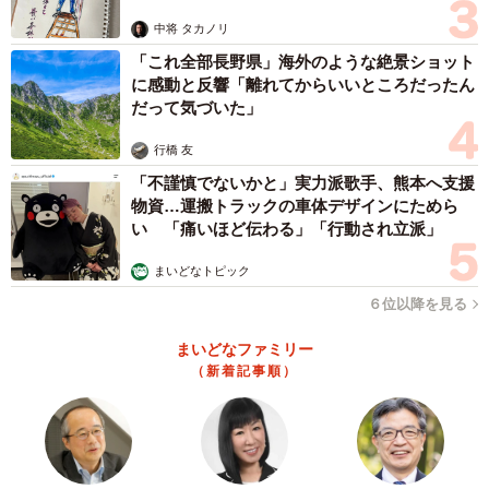
ますよ…」
中将 タカノリ
「これ全部長野県」海外のような絶景ショット
に感動と反響「離れてからいいところだったん
だって気づいた」
行橋 友
「不謹慎でないかと」実力派歌手、熊本へ支援
物資…運搬トラックの車体デザインにためら
い 「痛いほど伝わる」「行動され立派」
まいどなトピック
６位以降を見る
まいどなファミリー
（新着記事順）