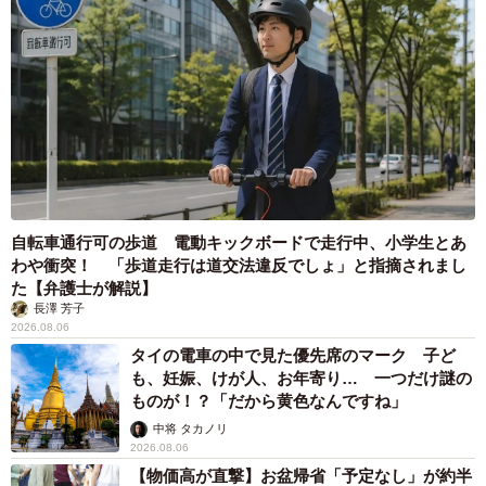
自転車通行可の歩道 電動キックボードで走行中、小学生とあ
わや衝突！ 「歩道走行は道交法違反でしょ」と指摘されまし
た【弁護士が解説】
長澤 芳子
2026.08.06
タイの電車の中で見た優先席のマーク 子ど
も、妊娠、けが人、お年寄り… 一つだけ謎の
ものが！？「だから黄色なんですね」
中将 タカノリ
2026.08.06
【物価高が直撃】お盆帰省「予定なし」が約半