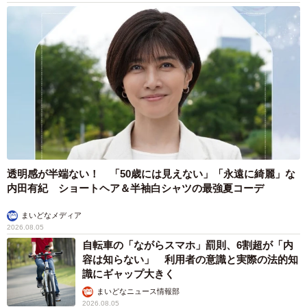
透明感が半端ない！ 「50歳には見えない」「永遠に綺麗」な
内田有紀 ショートヘア＆半袖白シャツの最強夏コーデ
まいどなメディア
2026.08.05
自転車の「ながらスマホ」罰則、6割超が「内
容は知らない」 利用者の意識と実際の法的知
識にギャップ大きく
まいどなニュース情報部
2026.08.05