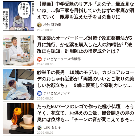
【漫画】中学受験のリアル「あの子、最近見な
いね」…御三家を目指していたはずの家庭が消
えていく 限界を迎えた子を目の当りに
松波 穂乃圭
2026.08.05
市販薬のオーバードーズ対策で改正薬機法が5
月に施行、かぜ薬を購入した人の約6割が「法
改正を認知」乱用防止の指定成分とは？
まいどなニュース情報部
2026.08.05
紗栄子の長男 18歳のモデル、カジュアルコー
デのおしゃれ近影が「両親のいいとこ取りの美
しいお顔立ち」 9歳に渡英し全寮制カレッジ
で学ぶ
まいどなメディア
2026.08.05
たった50パーツのレゴで作った極小仏壇 ろう
そく、花立て、お供えのご飯、観音開きの扉の
奥には位牌も…「チーンの音が聞こえてきそ
う」
山岡 もと子
2026.08.05