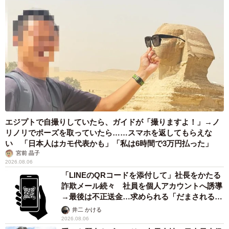
エジプトで自撮りしていたら、ガイドが「撮りますよ！」→ノ
リノリでポーズを取っていたら……スマホを返してもらえな
い 「日本人はカモ代表かも」「私は6時間で3万円払った」
宮前 晶子
2026.08.06
「LINEのQRコードを添付して」社長をかたる
詐欺メール続々 社員を個人アカウントへ誘導
→最後は不正送金…求められる「だまされる前
提」の対策
井二 かける
2026.08.06