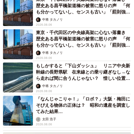
歴史ある昌平橋架道橋の被害に怒りの声 「何
も分かってないし、センスも古い」「罰則強化
して」
中将 タカノリ
2026.08.06
東京・千代田区の中央線高架に心ない落書き
歴史ある昌平橋架道橋の被害に怒りの声 「何
も分かってないし、センスも古い」「罰則強化
して」
中将 タカノリ
2026.08.06
もしかすると「下山ダッシュ」 リニア中央新
幹線の長野県駅 在来線との乗り継ぎなし→な
ら走れば間に合うんじゃない？ 惜しい位置関
係が反響
中将 タカノリ
2026.08.06
「なんじゃこりゃ！」「ロボ？」大阪・梅田に
そびえる物体の正体は？ 昭和の遺産を調査し
てみた結果…
太田 浩子
2026.08.06