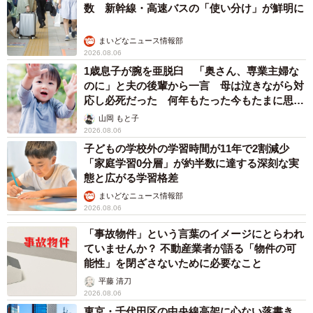
数 新幹線・高速バスの「使い分け」が鮮明に
まいどなニュース情報部
2026.08.06
1歳息子が腕を亜脱臼 「奥さん、専業主婦な
のに」と夫の後輩から一言 母は泣きながら対
応し必死だった 何年もたった今もたまに思い
出し…
山岡 もと子
2026.08.06
子どもの学校外の学習時間が11年で2割減少
「家庭学習0分層」が約半数に達する深刻な実
態と広がる学習格差
まいどなニュース情報部
2026.08.06
「事故物件」という言葉のイメージにとらわれ
ていませんか？ 不動産業者が語る「物件の可
能性」を閉ざさないために必要なこと
平藤 清刀
2026.08.06
東京・千代田区の中央線高架に心ない落書き