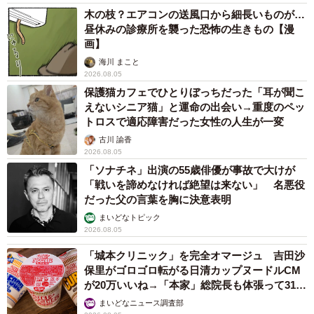
木の枝？エアコンの送風口から細長いものが…
昼休みの診療所を襲った恐怖の生きもの【漫
画】
海川 まこと
2026.08.05
保護猫カフェでひとりぼっちだった「耳が聞こ
えないシニア猫」と運命の出会い→重度のペッ
トロスで適応障害だった女性の人生が一変
古川 諭香
2026.08.05
「ソナチネ」出演の55歳俳優が事故で大けが
「戦いを諦めなければ絶望は来ない」 名悪役
だった父の言葉を胸に決意表明
まいどなトピック
2026.08.05
「城本クリニック」を完全オマージュ 吉田沙
保里がゴロゴロ転がる日清カップヌードルCM
が20万いいね→「本家」総院長も体張って31万
いいね
まいどなニュース調査部