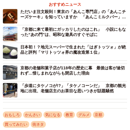
おすすめニュース
で評価されたと思う」と振り返る。
ただいま注文殺到！東京の「あんこ専門店」の「あんこチ
ーズケーキ」を知っていますか 「あんこミルクバー」も
食べてみた！
「京都に来て最初にガッカリしたのはこれ」 小説にもな
った“あの門”は、昭和な遊具のすぐそばに
日本初！？地元スーパーで生まれた「はぎトッツォ」が絶
品と評判「マリトッツォ界の魔改造第１位」
京都の老舗和菓子店が118年の歴史に幕 最後は客が途切
れず…惜しまれながらも閉店した理由
「歩道にタケノコが!?」「タケノコーンだ」 京都の観光
3/4
地に出現、老舗店主のお茶目な思いつきが話題騒然
「うまいもん甲子園」全国大会で優勝したレシピを考案した福知山淑徳
高の３人（福知山市正明寺・福知山淑徳高）
おもしろ
かんさい
気になる
教育
グルメ
京都
にしがきは商品化に向けて１２月から、３人を交えて試
買ってみたい
街ネタ
作を重ねてきた。立方体の成形とサクッとした食感を追求