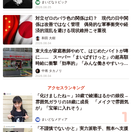
まいどなトピック
2026.08.05
対立ゼロのバラ色の関係は幻？ 現代の日中関
係は改善ではなく管理 偶発的な軍事衝突や経
3/7
済的混乱を避ける現状維持こそ重視
副業でしている仕事（提供画像）
和田 大樹
2026.08.04
東大生が家庭教師やめて、はじめたバイトが噂
に…… スーパー「まいばすけっと」の超高額
時給に衝撃「効率的」「みんな働きやすいって
言ってる」
中将 タカノリ
2026.08.04
アクセスランキング
「化けましたね～」10歳で綾瀬はるかの娘役→
雰囲気ガラリの18歳に成長 「メイクで雰囲気
が」「宝塚に入れそう」
4/7
まいどなメディア
副業の仕事を獲得する手段（提供画像）
「不謹慎でないかと」実力派歌手、熊本へ支援