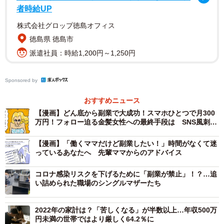
いたところ、以下のような回答が寄せられました。
者時給UP
株式会社グロップ徳島オフィス
・収入を増やしたいため：（266）
徳島県 徳島市
・趣味や得意なことを収入にしたいと思ったから：（74）
派遣社員：時給1,200円～1,250円
・本業の収入が減少したから：（69）
・副業で自分がやりたいことをやるため：（47）
Sponsored by
・リモートワークで時間ができたから：（26）
おすすめニュース
・本業の仕事内容が好きではないから：（12）
【漫画】どん底から副業で大成功！スマホひとつで月300
・会社が副業を解禁しているから：（7）
万円！フォロー迫る金髪女性への最終手段は SNS風刺漫
・副業で社会貢献したいため：（5）
画が心地よい
【漫画】「働くママだけど副業したい！」時間がなくて迷
※（）内の数字は回答数
っているあなたへ 先輩ママからのアドバイス
また、「コロナにより、本業の仕事に影響はありました
コロナ感染リスクを下げるために「副業が禁止」！？…追
い詰められた職場のシングルマザーたち
か」と聞いたところ、以下のような回答が寄せられたそう
です。
2022年の家計は？「苦しくなる」が半数以上…年収500万
円未満の世帯ではより厳しく64.2％に