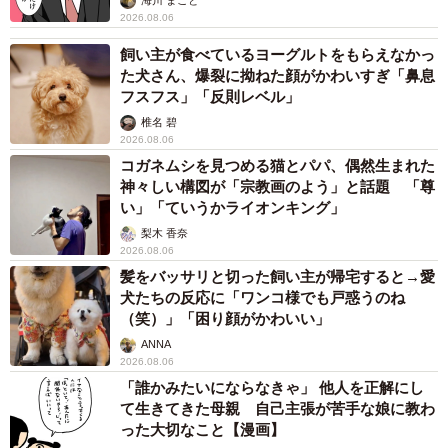
海川 まこと
2026.08.06
飼い主が食べているヨーグルトをもらえなかっ
た犬さん、爆裂に拗ねた顔がかわいすぎ「鼻息
フスフス」「反則レベル」
椎名 碧
2026.08.06
コガネムシを見つめる猫とパパ、偶然生まれた
神々しい構図が「宗教画のよう」と話題 「尊
い」「ていうかライオンキング」
梨木 香奈
2026.08.06
髪をバッサリと切った飼い主が帰宅すると→愛
犬たちの反応に「ワンコ様でも戸惑うのね
（笑）」「困り顔がかわいい」
ANNA
2026.08.06
「誰かみたいにならなきゃ」 他人を正解にし
て生きてきた母親 自己主張が苦手な娘に教わ
った大切なこと【漫画】