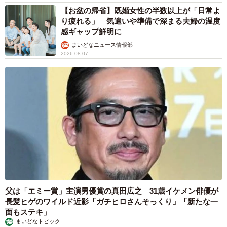
【お盆の帰省】既婚女性の半数以上が「日常よ
り疲れる」 気遣いや準備で深まる夫婦の温度
感ギャップ鮮明に
まいどなニュース情報部
2026.08.07
5/7
副業の年収（提供画像）
父は「エミー賞」主演男優賞の真田広之 31歳イケメン俳優が
長髪ヒゲのワイルド近影「ガチヒロさんそっくり」「新たな一
面もステキ」
まいどなトピック