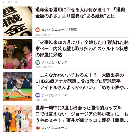
2026.08.07
6/7
退職金を運用に回せる人は何が違う？ 「退職
金額の多さ」より重要な“ある経験”とは
副業への満足度（提供画像）
まいどなニュース情報部
「実際の副業の年収を教えてください」と伺ったところ、
2026.08.07
「10万円以下」が60.1％で最も多く、次いで、「～100万
「火事以来10カ月ぶり」全焼した自宅訪れた林
円」の36.4％、「～300万円」の2.5％と続きました。
家ぺー 内装も壁も取り払われスケルトン状態
の部屋に呆然
「副業に満足していますか」と聞いたところ、「不満」
まいどなトピック
2026.08.07
（7.0％）、「どちらかというと不満」（40.2％）と回答。
「こんなかわいい子おるん！？」大阪出身の
具体的な理由としては「報酬が低い」「思ったほど稼げな
UHB26歳アナが話題…父は元プロ野球選手
い」などが挙げられています。
「アイドルさんよりかわいい」「めちゃ爽や
か」
まいどなメディア
2026.08.07
また、「満足している」（10.1％）、「どちらかというと
世界一周中に3度も出会った運命的カップル
満足している」（42.7％）と回答した人からは、「小遣い
口では言えない「ジョージアの熱い夜」に「も
稼ぎができている」「少しでも収入が増えた」と副業を前
うやめぇや！」藤井が猛ツッコミ連発【新婚さ
ん】
向きに評価する意見が。さらに、「隙間時間の有効活用が
まいどなニュース