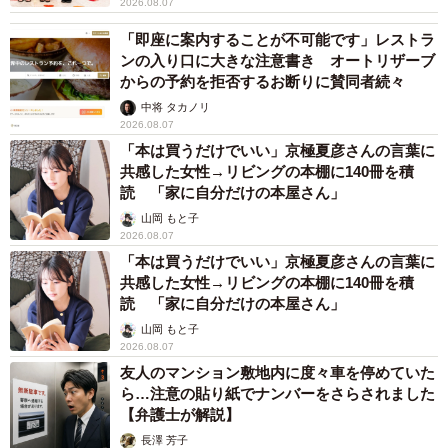
2026.08.07
できている」「好きなことで収入が得られる」「スキルが
「即座に案内することが不可能です」レストラ
生かせる」などのコメントも寄せられたそうです。
ンの入り口に大きな注意書き オートリザーブ
からの予約を拒否するお断りに賛同者続々
中将 タカノリ
2026.08.07
「本は買うだけでいい」京極夏彦さんの言葉に
共感した女性→リビングの本棚に140冊を積
読 「家に自分だけの本屋さん」
山岡 もと子
2026.08.07
「本は買うだけでいい」京極夏彦さんの言葉に
共感した女性→リビングの本棚に140冊を積
読 「家に自分だけの本屋さん」
山岡 もと子
7/7
2026.08.07
友人のマンション敷地内に度々車を停めていた
理想の働き方は？（提供画像）
ら…注意の貼り紙でナンバーをさらされました
【弁護士が解説】
「あなたにとって、理想の働き方は、次のうちのどれに近
長澤 芳子