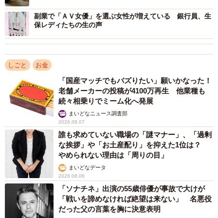
・変わらない：（154）
・本業の収入が減った：（95）
副業で「ＡＶ女優」を選ぶ女性が増えている 銀行員、生
保レディたちの生の声
・本業の時間が減った：（84）
・本業のオンラインでの仕事が増えた：（43）
・本業の移動時間が減った：（35）
しごと
お金
・本業の働く場所が変わった：（24）
「国産マッチでもバズりたい」願いかなった！
・本業の時間が増えた：（6）
老舗メーカーの投稿が4100万再生 他業種も
・本業の収入が増えた：（6）
続々相乗りでミーム化へ発展
・本業のオンラインでの仕事が減った：（2）
まいどなニュース調査部
・本業の移動時間が増えた：（1）
2026.08.07
誰も求めていない職場の「謎マナー」、「過剰
※（）内の数字は回答数
な挨拶」や「お土産配り」を抑えた1位は？
やめられない理由は「周りの目」
まいどなデータ
2026.08.06
「ソナチネ」出演の55歳俳優が事故で大けが
「戦いを諦めなければ絶望は来ない」 名悪役
だった父の言葉を胸に決意表明