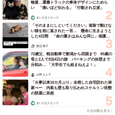
物資…運搬トラックの車体デザインにためら
「副業でしている仕事内容は、次のうちどちらが多いです
い 「痛いほど伝わる」「行動され立派」
か」と聞いたところ、「単発の仕事」が73.7％で、「継続
的な仕事」は26.3％でした。また、「副業の仕事を獲得す
まいどなトピック
「そのままにしといてください」道路で動けな
る手段はなんですか」との問いに対しては、「ウェブサイ
い猫を前に返された一言… 懸命に生きようと
ト、SNS」が174人と最も多く、次いで「スマホアプリ」
した4日間 「命の重さはみんな同じ」保護団
の130人、「口コミ」の80人、「マッチングサイトなどの
体代表の訴え
渡辺 晴子
ウェブサイト」が70人で、「単発の仕事」を「インターネ
72歳父、軽自動車で新潟から四国まで 65歳の
ット」で獲得している、「ギグワーカー（インターネット
母と2人で3泊4日の旅 パーキングの休憩まで
を通じて、単発で仕事を請け負う労働者的な働き方）」的
分刻み… 「大学生でも組まねえよ！」
な働き方をしている人が68.4％でした。
山岡 もと子
さらに、「どんな分野での副業をしていますか」と聞いた
「火事以来10カ月ぶり」全焼した自宅訪れた林
家ぺー 内装も壁も取り払われスケルトン状態
ところ、以下のような回答が寄せられたそうです。
の部屋に呆然
・懸賞、アンケートモニター、ポイントサイトなど：
まいどなトピック
（212）
６位以降を見る