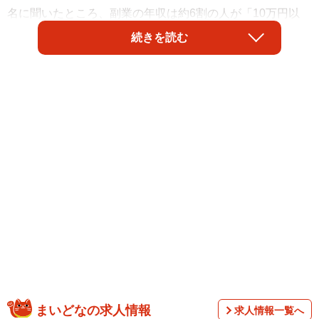
名に聞いたところ、副業の年収は約6割の人が「10万円以
下」と回答。副業の満足度に対しては、全体の約半数が
続きを読む
「不満」もしくは「どちらかというと不満」と回答してい
たそうです。
「株式会社マーケティングフルサポート」が2022年1月に
まいどなの求人情報
求人情報一覧へ