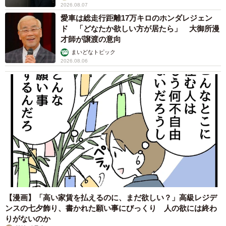
2026.08.07
いですか」と聞いたところ、「現在の本業を維持しながら
愛車は総走行距離17万キロのホンダレジェン
副業を続ける」（59.8％）が最も多く、「転職などでいず
ド 「どなたか欲しい方が居たら」 大御所漫
れは本業を変えながら副業を続ける」（11.4％）とした人
才師が譲渡の意向
も合わせると、7割以上の人が「副業継続」を理想の働き方
まいどなトピック
2026.08.06
としているといいます。
◇ ◇
調査を行った同社では、「コロナ禍の影響で本業での収入
減、労働時間減を理由に副業をスタートする人がさらに増
えた1年となったが、副業での働き方は単発かつ低単価の仕
事になりがちという実態も見えてきた」と説明。「これか
ら副業を考える人たちには、自分の好きなことや得意なこ
とを活かした『教える系』や、経験・スキルをシェアする
【漫画】「高い家賃を払えるのに、まだ欲しい？」高級レジデ
新しい働き方を選ぶことで、趣味として、また隙間時間の
ンスの七夕飾り、書かれた願い事にびっくり 人の欲には終わ
有効活用として長く継続することも可能であり、ひいては
りがないのか