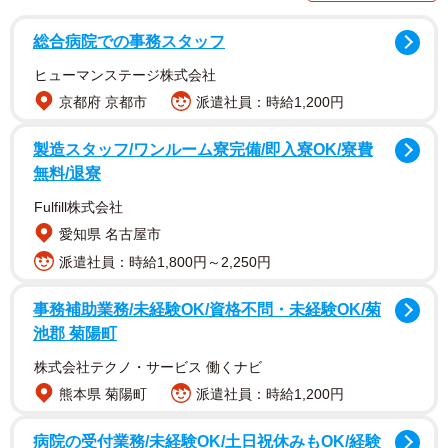
行った実態調査です。対象者の副業を始めた時期は、2018
年以前が30.4％に対して、2020年が18.4％、2021年が
総合病院での事務スタッフ
25.0％、2022年が2.8％で、合算すると46.2％の人がコロナ
ヒューマンステージ株式会社
禍以降に副業を始めているといいます。
京都府 京都市
派遣社員：時給1,200円
製造スタッフ/ワンルーム寮完備/即入寮OK/寮費
無料/退寮
Fulfill株式会社
愛知県 名古屋市
派遣社員：時給1,800円～2,250円
事務補助業務/未経験OK/資格不問・未経験OK/菊
池郡 菊陽町
2/7
株式会社テクノ・サービス 働くナビ
副業を始めたのはいつですか？（提供画像）
熊本県 菊陽町
派遣社員：時給1,200円
「副業を考えるようになったきっかけはなんですか」と聞
病院の受付業務/未経験OK/土日祝休みもOK/経験