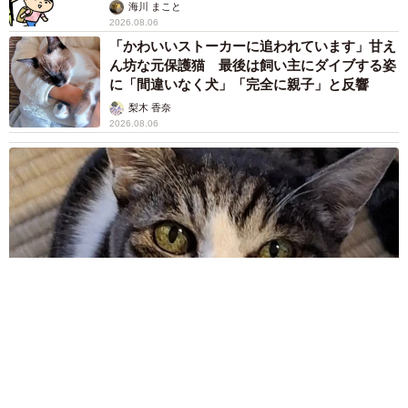
海川 まこと
2026.08.06
「かわいいストーカーに追われています」甘え
ん坊な元保護猫 最後は飼い主にダイブする姿
に「間違いなく犬」「完全に親子」と反響
梨木 香奈
2026.08.06
がんと片目の失明、3時間おきの壮絶な介護を乗り越えた猫
「叶わないかもしれない」と覚悟した19歳の誕生日を迎えて感