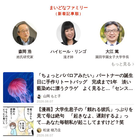
・ブロガー、ライターなど：（86）
まいどなファミリー
・株式投資、FX、仮想通貨など金融系：（76）
（新着記事順）
・アフィリエイト、せどり、ドロップシッピングなど物販
系：（41）
・店舗でのアルバイトなど、時給で働く：（21）
・営業、経理、広報などのオフィスワーク系：（17）
森岡 浩
ハイヒール・リンゴ
大江 篤
・YouTuberなど広告収入：（9）
姓氏研究家
漫才師
園田学園女子大学学長
・お茶、お花など趣味や、語学などの先生：（8）
もっと見る
・農業、漁業、引越しスタッフ、警備員など：（7）
「ちょっとババロアみたい」パートナーの誕生
・コーチング、カウンセリング、コンサルティングなど：
日に手作りトートバッグ 完成まで1年 淡い
（6）
藍染めに漂うクラゲ よく見ると…「センスす
ごい」
・スポーツのインストラクター、コーチなど：（1）
山岡 もと子
2026.08.07
・その他：（12）
【漫画】大学生息子の「頼れる彼氏」っぷりを
※（）内の数字は回答数
見て母は絶句 「起きなよ、遅刻するよ」っ
て…あなた毎朝私が起こしてますけど？笑
松波 穂乃圭
2026.08.07