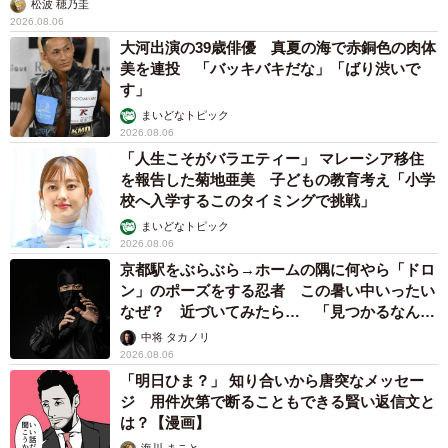
起業や引退後の収入源ともなり得る」と述べています。
松波 穂乃圭
2026.08.06
大河出演の39歳俳優 真夏の海で赤銅色の肉体
美を連投 「バッキバキだな」「ばり渋いで
す」
まいどなトピック
2026.08.06
「人生こそがバラエティー」 マレーシア移住
を報告した菊地亜美 子どもの教育考え「小学
校へ入学するこのタイミングで挑戦」
まいどなトピック
2026.08.06
京都駅をぶらぶら→ホームの隅に何やら「ドロ
ン」のポーズをする忍者 この暑い中いったい
なぜ？ 近づいてみたら… 「見つかるなんて
未熟」
中将 タカノリ
2026.08.06
「明日ひま？」 知り合いから唐突なメッセー
ジ 用件次第で断ることもできる賢い返信文と
は？【漫画】