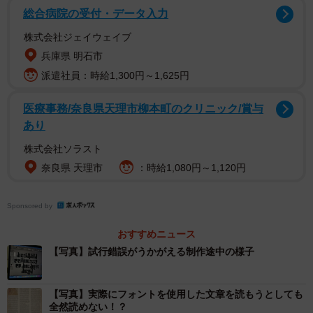
のTwitterより）
総合病院の受付・データ入力
株式会社ジェイウェイブ
兵庫県 明石市
派遣社員：時給1,300円～1,625円
医療事務/奈良県天理市柳本町のクリニック/賞与
あり
株式会社ソラスト
奈良県 天理市
：時給1,080円～1,120円
Sponsored by
おすすめニュース
「“き”と“く”の書き分け難しすぎるww」
【写真】試行錯誤がうかがえる制作途中の様子
「めっちゃオシャレ、装飾用フォントとしてちょっと欲し
い」
「ドイツ語のフラクトゥールみたいですね」
【写真】実際にフォントを使用した文章を読もうとしても
全然読めない！？