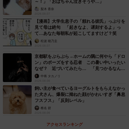
～！」「おばちゃん泣きそうや…」
ートをさかのぼると、こちらに元ネタのような「平仮名と
梨木 香奈
筆記体を融合させてみた」というツイートを発見したので
2026.08.07
【漫画】大学生息子の「頼れる彼氏」っぷりを
すが…。
見て母は絶句 「起きなよ、遅刻するよ」っ
て…あなた毎朝私が起こしてますけど？笑
今回のフォントの起案です！ なんとなく世間一般的に、
松波 穂乃圭
平仮名より英語の方がかっこいいという概念に少し引っか
2026.08.07
かっていて払拭したかったというのはあります。実は2020
京都駅をぶらぶら→ホームの隅に何やら「ドロ
年の大学入学当初から「筆記体みたいな平仮名があったら
ン」のポーズをする忍者 この暑い中いったい
なぜ？ 近づいてみたら… 「見つかるなんて
かっこいいな」ってずっと思っていた中、先日、授業で“自
未熟」
中将 タカノリ
分でコンセプトを自由に考えた平仮名50音をつくる”という
2026.08.06
提出課題がありました。
飼い主が食べているヨーグルトをもらえなかっ
た犬さん、爆裂に拗ねた顔がかわいすぎ「鼻息
フスフス」「反則レベル」
完成したものを投稿したところ、多くの反応を頂いたとい
椎名 碧
う感じです。「カリグラフィーっぽい文字」というより
2026.08.06
は、「16世紀のヨーロッパの修道士が書いていたブラック
アクセスランキング
レター」を参考にいたしました。「カタカナにみえる英