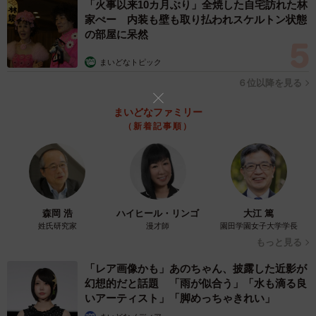
「火事以来10カ月ぶり」全焼した自宅訪れた林
2/7
家ぺー 内装も壁も取り払われスケルトン状態
の部屋に呆然
日本人の英語の方がかっこいいっていう固定概念を払拭すべく、平仮名
と筆記体を融合させてみた（日吉拓哉さんTwitterより）
まいどなトピック
ーー制作期間（時間）はどのくらい？
６位以降を見る
まいどなファミリー
1～2カ月で制作しました！
（新着記事順）
ーー考案が難しかった字はありますか？
「き、こ、ぬ、ね」などです。左側に棒がくる「け、は、
ほ」なども苦戦しました。小文字のgの様にガイドラインの
森岡 浩
ハイヒール・リンゴ
大江 篤
姓氏研究家
漫才師
園田学園女子大学学長
下側をくぐる形なども考えたのですが、どうも統一感が無
もっと見る
くなってしまったり…。「こ」も斜めの線で構成していた
「レア画像かも」あのちゃん、披露した近影が
のですが、「こ」である事が分かりすぎたり…と、試行錯
幻想的だと話題 「雨が似合う」「水も滴る良
誤してました。
いアーティスト」「脚めっちゃきれい」