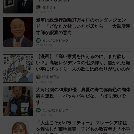
長澤 芳子
たので正直こんなにいいねしてくださる方々がいてびっく
2026.08.07
りしてます（笑）。
愛車は総走行距離17万キロのホンダレジェン
ド 「どなたか欲しい方が居たら」 大御所漫
「漫画家さんが喜ぶフォントだ」などと言ってくださって
才師が譲渡の意向
る人が結構いて、自分も漫画大好きなのでそこで使っても
まいどなトピック
2026.08.06
らえるフォントにしたいなと思いました。
【漫画】「高い家賃を払えるのに、まだ欲し
い？」高級レジデンスの七夕飾り、書かれた願
ーー普段から、絵を描いたりデザイン考案のために取り組
い事にびっくり 人の欲には終わりがないのか
んでおられることや心がけていらっしゃることなどありま
松波 穂乃圭
すか？
2026.08.06
大河出演の39歳俳優 真夏の海で赤銅色の肉体
美を連投 「バッキバキだな」「ばり渋いで
「オリジナリティ」は存在しないと分かった上で制作する
す」
事を常に考えています。僕の描いている絵も浮世絵やアル
まいどなトピック
フォンス・ミュシャを参考にして描いていますし、ひらが
2026.08.06
なのフォントもカリグラフィーを参考にしてます。
「人生こそがバラエティー」 マレーシア移住
を報告した菊地亜美 子どもの教育考え「小学