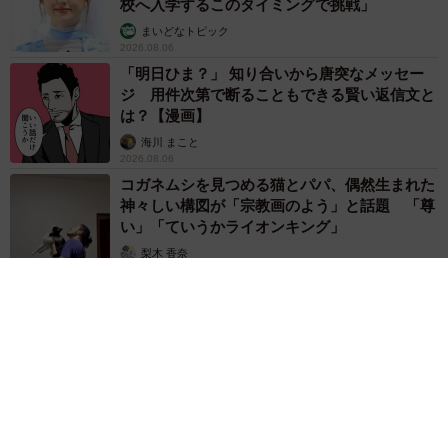
校へ入学するこのタイミングで挑戦」
そこからどう形を変えて、思考を入れ込んで新たなる「オ
まいどなトピック
リジナリティ」を作れるのかという、「0から1」ではな
2026.08.06
く、「1から1.5」を作るイメージです。
「明日ひま？」 知り合いから唐突なメッセー
ジ 用件次第で断ることもできる賢い返信文と
は？【漫画】
ーーTwitterに投稿されておられる過去の作品も拝見しまし
海川 まこと
た。これからのご活躍がとても楽しみです。
2026.08.06
コガネムシを見つめる猫とパパ、偶然生まれた
遡って見てくださりありがとうございます！パンダの絵も
神々しい構図が「宗教画のよう」と話題 「尊
ひらがなも学校の課題なので、割と与えられた課題に対し
い」「ていうかライオンキング」
て答えるのが得意なのかなと感じ始めていて、そういった
梨木 香奈
2026.08.06
仕事に就こうと就活に励んでます。