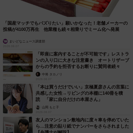
「「0から1」ではなく、「1から1.5」を作るイメ
ージ」
ーー今回は「並べた時に日本語に見えないひらがな」とい
「国産マッチでもバズりたい」願いかなった！老舗メーカーの
うことでしたが、「日本語に見えないカタカナ」などの展
投稿が4100万再生 他業種も続々相乗りでミーム化へ発展
開はお考えでしょうか？
まいどなニュース調査部
2026.08.07
ひらがなは割と、「う」が「j」になったり「い」が
「即座に案内することが不可能です」レストラ
「「u」になったり、「へ」が「a」になったりと英語に溶
ンの入り口に大きな注意書き オートリザーブ
からの予約を拒否するお断りに賛同者続々
け込める沢山の要素があったから成立したのかなと思って
中将 タカノリ
いて、カタカナになるとまた別のものを題材にすると思い
2026.08.07
ます。
「本は買うだけでいい」京極夏彦さんの言葉に
共感した女性→リビングの本棚に140冊を積
読 「家に自分だけの本屋さん」
ーー現在、12.6万のいいねがつき、リプ欄も称賛の声が
山岡 もと子
続々と届いています。
2026.08.07
友人のマンション敷地内に度々車を停めていた
ひらがなを作っている時に家族や友達に見せて反応を貰っ
ら…注意の貼り紙でナンバーをさらされました
【弁護士が解説】
ていたのですが、「読めないね」と言われていただけだっ