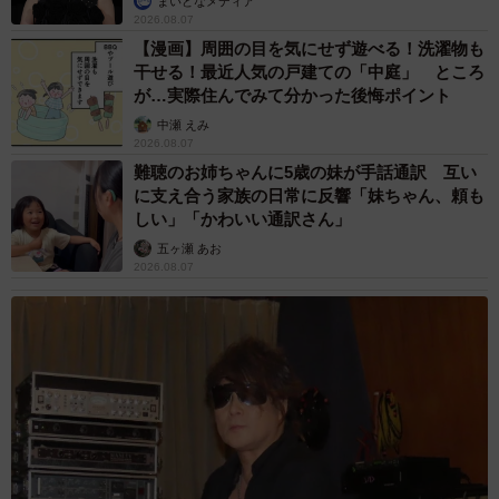
まいどなメディア
2026.08.07
【漫画】周囲の目を気にせず遊べる！洗濯物も
干せる！最近人気の戸建ての「中庭」 ところ
が…実際住んでみて分かった後悔ポイント
中瀬 えみ
2026.08.07
難聴のお姉ちゃんに5歳の妹が手話通訳 互い
に支え合う家族の日常に反響「妹ちゃん、頼も
しい」「かわいい通訳さん」
五ヶ瀬 あお
2026.08.07
3/7
試行錯誤がうかがえる制作途中の様子。（画像：日吉さん提供）
ーー制作の裏側を知ることができて、とても興味深いで
す。「斜めに読むと見える！」というリプなどもありまし
た。読むコツやからくりも意識してデザインされたのでし