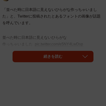
「並べた時に日本語に見えないひらがな作っちゃいまし
た」と、Twitterに投稿されたとあるフォントの画像が話題
を呼んでいます。
並べた時に日本語に見えないひらがな
作っちゃいました
pic.twitter.com/e5NY4LwDsp
— 日吉拓哉 (@capsuletoyz)
January 15, 2022
続きを読む
そこに描かれているのはまるでドイツ語のフラクトゥール
のような、梵字のような、黒い色調でカリグラフィータッ
チに描かれた46個の文字。よくよく目をこらしてみると…
日本語の「あ」から「ん」までの文字が五十音順に並んで
いるではありませんか！！ リプ欄も驚きと称賛の声が並
びます。