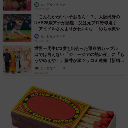
まいどなトピック
実際にフォントを使用したビジュアルイメージ（日吉拓哉さんのTwitterよ
2026.08.07
り）
「こんなかわいい子おるん！？」大阪出身の
UHB26歳アナが話題…父は元プロ野球選手
ーーちなみに、一緒に写真も投稿されていたのですが、そ
「アイドルさんよりかわいい」「めちゃ爽や
か」
れは？ 濁点や半濁点が入るとさらに読めなかったです
まいどなメディア
2026.08.07
（汗）。
世界一周中に3度も出会った運命的カップル
口では言えない「ジョージアの熱い夜」に「も
文章はWikipediaの「サンドロ・ボッティチェッリ」から
うやめぇや！」藤井が猛ツッコミ連発【新婚さ
ん】
で、オリジナルフォントで構成された紹介ページのイメー
まいどなニュース
2026.08.07
ジで作成してみました。
私自身、西洋画、宗教画の様な意味のある絵画が大好きで
して。絵画の中の「この後ろの木はクライアントの家紋の
種類の木が入っている」とか「この色は慈愛を表す」と
か、ある意味デザイン思考なところに惹かれています。