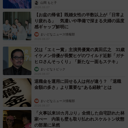
ごい」
山岡 もと子
2026.08.07
【お盆の帰省】既婚女性の半数以上が「日常よ
り疲れる」 気遣いや準備で深まる夫婦の温度
感ギャップ鮮明に
まいどなニュース情報部
2026.08.07
父は「エミー賞」主演男優賞の真田広之 31歳
イケメン俳優が長髪ヒゲのワイルド近影「ガチ
ヒロさんそっくり」「新たな一面もステキ」
まいどなトピック
2026.08.07
退職金を運用に回せる人は何が違う？ 「退職
金額の多さ」より重要な“ある経験”とは
まいどなニュース情報部
2026.08.07
「火事以来10カ月ぶり」全焼した自宅訪れた林
家ぺー 内装も壁も取り払われスケルトン状態
の部屋に呆然
4/7