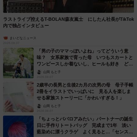
ょうか？
ラストライブ控えるT-BOLAN森友嵐士 にしたん社長がTikTok
斜めから見ると読めることは考えていませんでしたが、五
内で独占インタビュー
十音で並べた時の統一感はずっと意識してましたね。
まいどなニュース
2026.08.07
ーー今後、こちらのフォントの用途など何かお考えのこと
「男の子のママっぽいよね」ってどういう意
はありますか？
味？ 女系家族で育った母 いつもスカートと
ワンピースしか着ないし、ヒールも好き どの
へんが…
フォントとして使えるようにする課題だったので、フォン
山岡 もと子
2026.08.07
トセットにして売るのが今の目標です！笑
2歳半の長男と生後2カ月の次男の母 母子手帳
2冊をイラストでいっぱいに 見る人を楽しま
ーーフォント名は何かお考えですか？
せる家族ストーリーに「かわいすぎる！」
山岡 もと子
「ブラックレターフォント」にしようかなと考えていたの
2026.08.07
「ちょっとババロアみたい」パートナーの誕生
ですが、リプライ欄に「ドイツ語でセリフの事を“フラクチ
日に手作りトートバッグ 完成まで1年 淡い
ャー”と言うから“ひらくちゃー”なんていうのは？」とあっ
藍染めに漂うクラゲ よく見ると…「センスす
たのを見てそれも良いなと感じました（笑）。