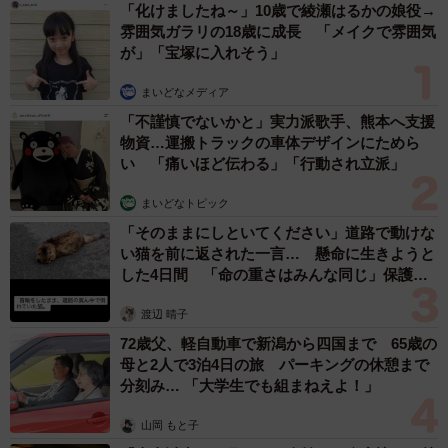
「化けましたね～」10歳で綾瀬はるかの娘役→
語」とかは見たことありましたが、全然考えてませんでし
雰囲気ガラリの18歳に成長 「メイクで雰囲気
た！
が」「宝塚に入れそう」
まいどなメディア
「不謹慎でないかと」実力派歌手、熊本へ支援
物資…運搬トラックの車体デザインにためら
い 「痛いほど伝わる」「行動され立派」
まいどなトピック
「そのままにしといてください」道路で動けな
い猫を前に返された一言… 懸命に生きようと
した4日間 「命の重さはみんな同じ」保護団
体代表の訴え
渡辺 晴子
72歳父、軽自動車で新潟から四国まで 65歳の
母と2人で3泊4日の旅 パーキングの休憩まで
分刻み… 「大学生でも組まねえよ！」
山岡 もと子