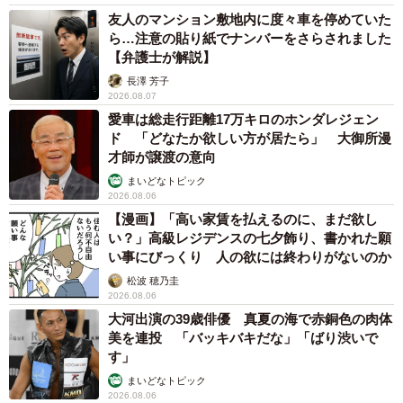
友人のマンション敷地内に度々車を停めていた
ら…注意の貼り紙でナンバーをさらされました
【弁護士が解説】
長澤 芳子
2026.08.07
愛車は総走行距離17万キロのホンダレジェン
ド 「どなたか欲しい方が居たら」 大御所漫
才師が譲渡の意向
まいどなトピック
2026.08.06
【漫画】「高い家賃を払えるのに、まだ欲し
い？」高級レジデンスの七夕飾り、書かれた願
い事にびっくり 人の欲には終わりがないのか
松波 穂乃圭
2026.08.06
大河出演の39歳俳優 真夏の海で赤銅色の肉体
美を連投 「バッキバキだな」「ばり渋いで
す」
まいどなトピック
2026.08.06