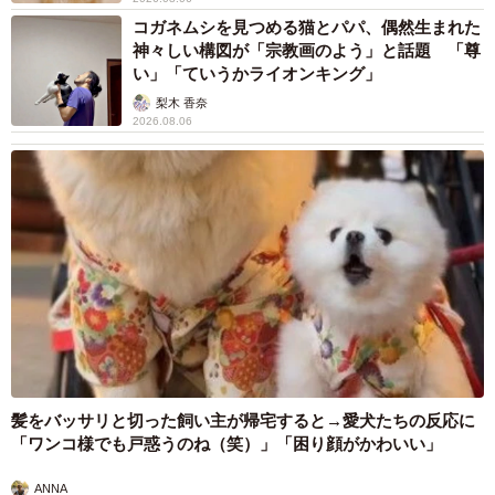
コガネムシを見つめる猫とパパ、偶然生まれた
神々しい構図が「宗教画のよう」と話題 「尊
い」「ていうかライオンキング」
梨木 香奈
2026.08.06
髪をバッサリと切った飼い主が帰宅すると→愛犬たちの反応に
「ワンコ様でも戸惑うのね（笑）」「困り顔がかわいい」
ANNA