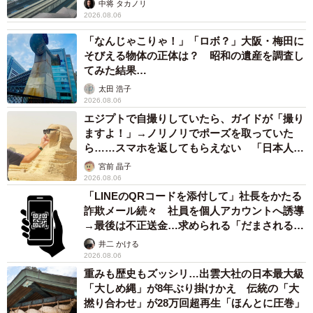
中将 タカノリ
2026.08.06
「なんじゃこりゃ！」「ロボ？」大阪・梅田に
そびえる物体の正体は？ 昭和の遺産を調査し
てみた結果…
太田 浩子
2026.08.06
エジプトで自撮りしていたら、ガイドが「撮り
ますよ！」→ノリノリでポーズを取っていた
ら……スマホを返してもらえない 「日本人は
カモ代表かも」「私は6時間で3万円払った」
宮前 晶子
2026.08.06
「LINEのQRコードを添付して」社長をかたる
詐欺メール続々 社員を個人アカウントへ誘導
→最後は不正送金…求められる「だまされる前
提」の対策
井二 かける
2026.08.06
重みも歴史もズッシリ…出雲大社の日本最大級
「大しめ縄」が8年ぶり掛けかえ 伝統の「大
撚り合わせ」が28万回超再生「ほんとに圧巻」