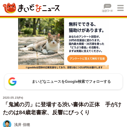
まいどなニュースをGoogle検索でフォローする
2020.05.15(Fri)
「鬼滅の刃」に登場する渋い書体の正体 手がけ
たのは84歳老書家、反響にびっくり
浅井 佳穂