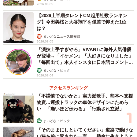
2026.08.05
をはじめ、ゲーム「真・三國無双5」やドラマ「陸王」など
【2026上半期タレントCM起用社数ランキン
エンターテインメント業界でも使用される頻度が高まって
グ】今田美桜と大谷翔平を僅差で抑えた1位
いるといいます。
は？
まいどなニュース情報部
アニメ「鬼滅の刃」で使われていることを知らせてくれ
2026.08.05
たのは、綱紀さんの孫・太樹さん(35)の知人でした。太樹さ
「演技上手すぎやろ」VIVANTに海外人気俳優
が登場→「イケメン」「大好きになりました」
んらがアニメ「鬼滅の刃」に採用されたこと、そして「鬼
「毎回出て」本人インスタに日本語コメント
滅の刃」が超人気アニメだと綱紀さんに説明すると、「す
続々
まいどなトピック
ごいなあ、うれしいなあ」と話したそうです。「自分の書
2026.08.04
いた文字が一人歩きしている現状を知ってキョトンとして
アクセスランキング
いる感じだった」とのこと。
「不謹慎でないかと」実力派歌手、熊本へ支援
物資…運搬トラックの車体デザインにためら
い 「痛いほど伝わる」「行動され立派」
まいどなトピック
「そのままにしといてください」道路で動けな
い猫を前に返された一言… 懸命に生きようと