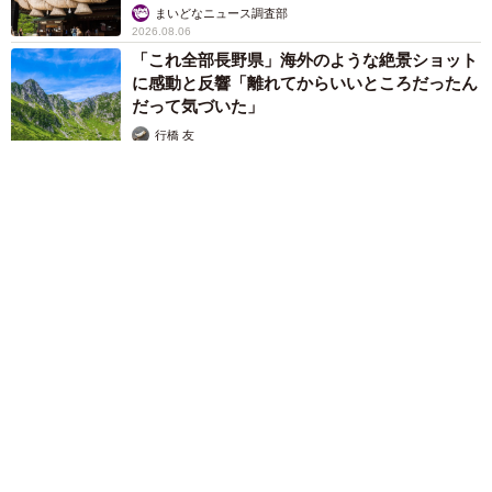
まいどなニュース調査部
2026.08.06
「これ全部長野県」海外のような絶景ショット
に感動と反響「離れてからいいところだったん
だって気づいた」
行橋 友
2026.08.06
「わぁ…姐さん…」「永遠にお美しい」 大女優岩下志麻さ
ん、写真家のインスタに登場