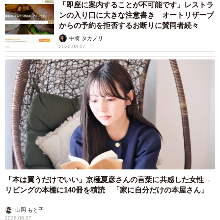
「即座に案内することが不可能です」レストラ
ンの入り口に大きな注意書き オートリザーブ
からの予約を拒否するお断りに賛同者続々
中将 タカノリ
2026.08.07
「本は買うだけでいい」京極夏彦さんの言葉に共感した女性→
リビングの本棚に140冊を積読 「家に自分だけの本屋さん」
山岡 もと子
2026.08.07