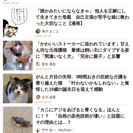
2026.08.06
「誰かみたいにならなきゃ」 他人を正解にし
て生きてきた母親 自己主張が苦手な娘に教わ
った大切なこと【漫画】
海川 まこと
2026.08.06
「かわいいストーカーに追われています」甘え
ん坊な元保護猫 最後は飼い主にダイブする姿
に「間違いなく犬」「完全に親子」と反響
梨木 香奈
2026.08.06
がんと片目の失明、3時間おきの壮絶な介護を
乗り越えた猫 「叶わないかもしれない」と覚
悟した19歳の誕生日を迎えて感動
古川 諭香
2026.08.06
「カニにアジをあげると青くなる」ほんと
に！？ 「自然の染色技術が凄い」と話題に
その理由とは…？
竹中 友一（RinToris）