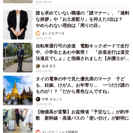
2026.08.06
誰も求めていない職場の「謎マナー」、「過剰
な挨拶」や「お土産配り」を抑えた1位は？
やめられない理由は「周りの目」
まいどなデータ
2026.08.06
自転車通行可の歩道 電動キックボードで走行
中、小学生とあわや衝突！ 「歩道走行は道交
法違反でしょ」と指摘されました【弁護士が解
説】
長澤 芳子
2026.08.06
タイの電車の中で見た優先席のマーク 子ど
も、妊娠、けが人、お年寄り… 一つだけ謎の
ものが！？「だから黄色なんですね」
中将 タカノリ
2026.08.06
【物価高が直撃】お盆帰省「予定なし」が約半
数 新幹線・高速バスの「使い分け」が鮮明に
まいどなニュース情報部