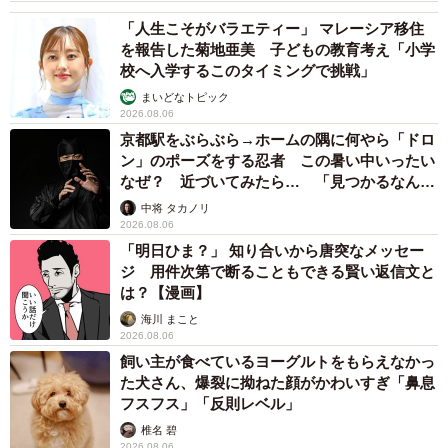
「人生こそがバラエティー」 マレーシア移住
を報告した菊地亜美 子どもの教育考え「小学
校へ入学するこのタイミングで挑戦」
まいどなトピック
2026.08.06
京都駅をぶらぶら→ホームの隅に何やら「ドロ
ン」のポーズをする忍者 この暑い中いったい
なぜ？ 近づいてみたら… 「見つかるなんて
未熟」
中将 タカノリ
2026.08.06
「明日ひま？」 知り合いから唐突なメッセー
ジ 用件次第で断ることもできる賢い返信文と
は？【漫画】
海川 まこと
2026.08.06
飼い主が食べているヨーグルトをもらえなかっ
た犬さん、爆裂に拗ねた顔がかわいすぎ「鼻息
フスフス」「反則レベル」
椎名 碧
2026.08.06