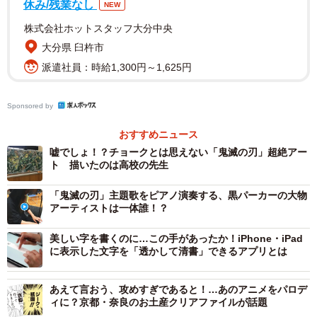
休み/残業なし
NEW
坂口綱紀さんが書いた字をベースに作られたフォントが使用されている
アニメ「鬼滅の刃」の一場面＝(C)吾峠呼世晴／集英社・アニプレックス･
株式会社ホットスタッフ大分中央
ufotable
大分県 臼杵市
派遣社員：時給1,300円～1,625円
フォントの種類は「陽炎（かげろう）書体」と「闘龍書
体」「黒龍書体」。いずれも書家･坂口綱紀さん(84)が書い
Sponsored by
た文字を基に製作した書体です。
おすすめニュース
綱紀さんの家族が営むフォント制作販売会社、昭和書体
嘘でしょ！？チョークとは思えない「鬼滅の刃」超絶アー
（鹿児島県・さつま町）によると、陽炎書体は豪快さが売
ト 描いたのは高校の先生
りのフォントで、店舗の看板によく使われるそうです。一
「鬼滅の刃」主題歌をピアノ演奏する、黒パーカーの大物
方、闘龍書体は力強さとともに、かすれがあるのが特徴
アーティストは一体誰！？
で、本の題字に使われることが多いといいます。黒龍書体
美しい字を書くのに…この手があったか！iPhone・iPad
は緩急とダイナミックさを兼ね備えた文字だそうです。
に表示した文字を「透かして清書」できるアプリとは
あえて言おう、攻めすぎであると！…あのアニメをパロデ
ィに？京都・奈良のお土産クリアファイルが話題