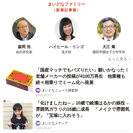
まいどなファミリー
おり、「90歳まで書く」と意気込んでいるそうです。
（新着記事順）
アニメ以外にも気になる筆文字を見つけたら、それは鹿
児島の老書家が精魂込めた字を基にした書体かもしれませ
ん。
森岡 浩
ハイヒール・リンゴ
大江 篤
姓氏研究家
漫才師
園田学園女子大学学長
もっと見る
「国産マッチでもバズりたい」願いかなった！
老舗メーカーの投稿が4100万再生 他業種も
続々相乗りでミーム化へ発展
まいどなニュース調査部
2026.08.07
「化けましたね～」10歳で綾瀬はるかの娘役→
雰囲気ガラリの18歳に成長 「メイクで雰囲気
が」「宝塚に入れそう」
まいどなメディア
2026.08.07