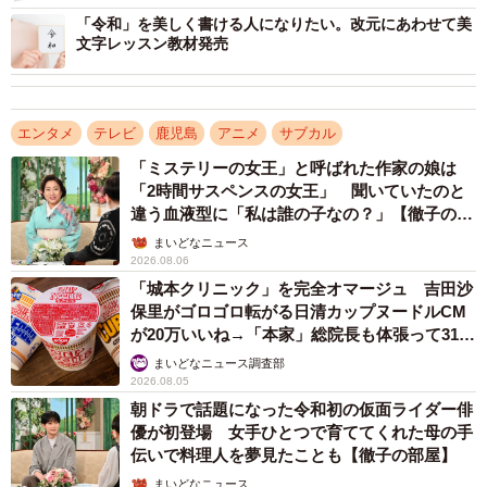
「令和」を美しく書ける人になりたい。改元にあわせて美
文字レッスン教材発売
エンタメ
テレビ
鹿児島
アニメ
サブカル
「ミステリーの女王」と呼ばれた作家の娘は
「2時間サスペンスの女王」 聞いていたのと
違う血液型に「私は誰の子なの？」【徹子の部
屋】
まいどなニュース
2026.08.06
「城本クリニック」を完全オマージュ 吉田沙
保里がゴロゴロ転がる日清カップヌードルCM
が20万いいね→「本家」総院長も体張って31万
いいね
まいどなニュース調査部
3/4
2026.08.05
朝ドラで話題になった令和初の仮面ライダー俳
「鬼滅の刃」に登場するフォントの基となる字を書いた坂口綱紀さん
優が初登場 女手ひとつで育ててくれた母の手
（昭和書体提供）
伝いで料理人を夢見たことも【徹子の部屋】
昭和書体のフォントは、おにぎりや日本酒といった食品
まいどなニュース