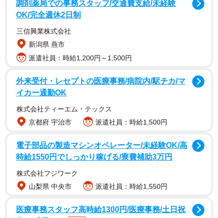
食べる鬼を討つ「鬼殺隊（きさつたい）」に入った少年、
調剤薬局での事務スタッフ/交通費支給/未経験
竈門炭治郎（かまどたんじろう）の成長を描く物語です。
OK/完全週休2日制
三信興業株式会社
アニメの終盤、炭治郎は「柱」と呼ばれる鬼殺隊の幹部
新潟県 燕市
たちに面会します。アニメのシーンでは、各「柱」の名前
派遣社員：時給1,200円～1,500円
が筆文字でドーンと表示されます。その文字、実はかなり
珍しいフォントが使われています。
外来受付・レセプトの医療事務/病院内/駅チカ/マ
イカー通勤OK
株式会社ティーエム・テックス
京都府 宇治市
派遣社員：時給1,500円
電子部品の製造マシンオペレーター/未経験OK/高
時給1550円でしっかり稼げる/寮費補助3万円
株式会社フジワーク
山梨県 中央市
派遣社員：時給1,550円
2/4
医療事務スタッフ高時給1300円/医療事務/土日祝