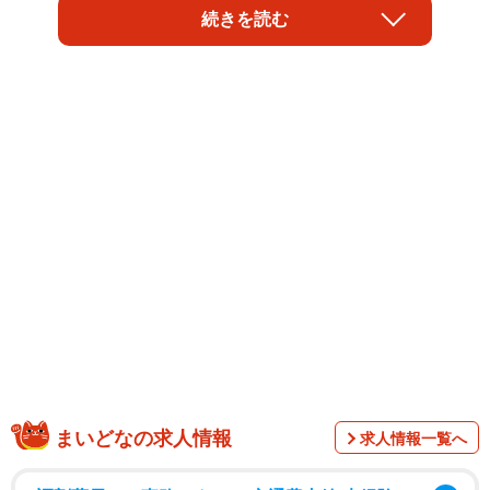
「鬼滅の刃」のとても重要なシーンに、独特の筆文字が登
続きを読む
場するのはご存じでしょうか。その筆文字は84歳の老書家
が書いた文字を基にしています。アニメの空気感を支え
る、文字の秘密を書家の家族に聞きました。
まいどなの求人情報
求人情報一覧へ
「鬼滅の刃」は大正時代を舞台にしたアニメです。人を