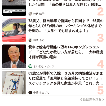
した4日間 「命の重さはみんな同じ」保護団
体代表の訴え
渡辺 晴子
72歳父、軽自動車で新潟から四国まで 65歳の
母と2人で3泊4日の旅 パーキングの休憩まで
分刻み… 「大学生でも組まねえよ！」
山岡 もと子
愛車は総走行距離17万キロのホンダレジェン
ド 「どなたか欲しい方が居たら」 大御所漫
才師が譲渡の意向
まいどなトピック
4/4
83歳父が骨折で入院 ３カ月の病院生活があま
りに退屈で「画用紙と色鉛筆持ってこい！」→
「鬼滅の刃」に登場する文字を再現する坂口綱紀さん（昭和書体提供）
スケッチブックを見た家族が仰天「これ、売れ
ますよ…」
綱紀さんは日々、ご飯を食べるか、テレビを見るか、字
中将 タカノリ
を書くかというような生活を送っているといいます。現在
６位以降を見る
はさらなる書体を生み出すため毎日100字ほどを書き続けて