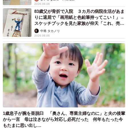
2026.08.06
83歳父が骨折で入院 ３カ月の病院生活があま
りに退屈で「画用紙と色鉛筆持ってこい！」→
スケッチブックを見た家族が仰天「これ、売れ
ますよ…」
中将 タカノリ
2026.08.06
1歳息子が腕を亜脱臼 「奥さん、専業主婦なのに」と夫の後輩
から一言 母は泣きながら対応し必死だった 何年もたった今
もたまに思い出し…