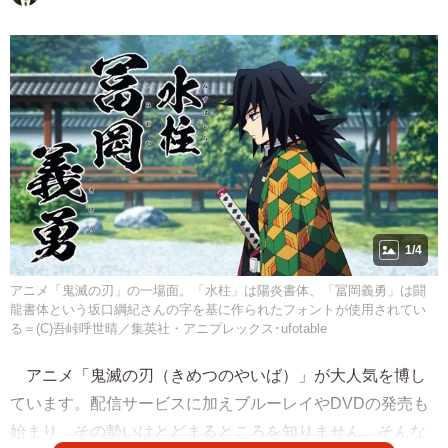
1/4
アニメ「鬼滅の刃」の一場面。「水柱」は陽炎書体、「冨岡義勇」は闘
龍書体という坂口綱紀さんの字を基に作られたフォントが使用されてい
る＝(C)吾峠呼世晴／集英社・アニプレックス･ufotable
アニメ「鬼滅の刃（きめつのやいば）」が大人気を博し
ています。配信サービスに加えブルーレイやDVDの発売も
始まり、その勢いはとどまるところを知りません。そんな