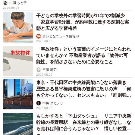
山岡 もと子
2026.08.06
子どもの学校外の学習時間が11年で2割減少
「家庭学習0分層」が約半数に達する深刻な実
態と広がる学習格差
まいどなニュース情報部
2026.08.06
「事故物件」という言葉のイメージにとらわれ
ていませんか？ 不動産業者が語る「物件の可
能性」を閉ざさないために必要なこと
平藤 清刀
2026.08.06
東京・千代田区の中央線高架に心ない落書き
歴史ある昌平橋架道橋の被害に怒りの声 「何
も分かってないし、センスも古い」「罰則強化
して」
中将 タカノリ
2026.08.06
もしかすると「下山ダッシュ」 リニア中央新
幹線の長野県駅 在来線との乗り継ぎなし→な
ら走れば間に合うんじゃない？ 惜しい位置関
係が反響