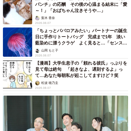
パンチ」の応酬 その後の心温まる結末に「愛
～！」「おばちゃん泣きそうや…」
梨木 香奈
2026.08.07
「ちょっとババロアみたい」パートナーの誕生
日に手作りトートバッグ 完成まで1年 淡い
藍染めに漂うクラゲ よく見ると…「センスす
ごい」
山岡 もと子
2026.08.07
【漫画】大学生息子の「頼れる彼氏」っぷりを
見て母は絶句 「起きなよ、遅刻するよ」っ
て…あなた毎朝私が起こしてますけど？笑
松波 穂乃圭
2026.08.07