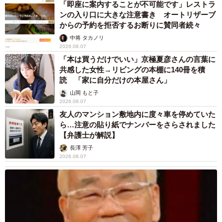
「即座に案内することが不可能です」レストラ
ンの入り口に大きな注意書き オートリザーブ
からの予約を拒否するお断りに賛同者続々
中将 タカノリ
2026.08.07
「本は買うだけでいい」京極夏彦さんの言葉に
共感した女性→リビングの本棚に140冊を積
読 「家に自分だけの本屋さん」
山岡 もと子
2026.08.07
友人のマンション敷地内に度々車を停めていた
ら…注意の貼り紙でナンバーをさらされました
【弁護士が解説】
長澤 芳子
2026.08.07