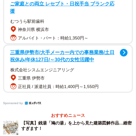
ご家庭との両立 レセプト・日祝手当 ブランク応
い方も千差万別だなあと思う」と投稿すると、ネットユー
援
ザーからは驚きや共感の声が寄せられ、4000を超えるいい
むつうら駅前歯科
ねがついています。
神奈川県 横浜市
アルバイト・パート：時給1,350円～
三重県伊勢市/大手メーカー内での事務業務/土日
祝休み/年休127日/～30代の女性活躍中
株式会社シスムエンジニアリング
三重県 伊勢市
正社員 / 派遣社員：時給1,400円～1,550円
Sponsored by
おすすめニュース
【写真】銭湯「鳩の湯」を上から見た建築図解作品…緻密
すぎます！