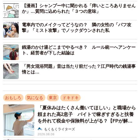
【漫画】シャンプー中に聞かれる「痒いところありません
か」…質問に込められた「３つの意味」
電車内でのメイクってどうなの？ 隣の女性の「パフ攻
撃」「ミスト攻撃」でノックダウンされた私
銭湯のかけ湯どこまでやるべき？ ルール統一へアンケー
ト、経営者が下した結論は
「男女混浴問題」昔は当たり前だった？江戸時代の銭湯事
情とは…
おもしろ
気になる
東京
ドキドキ
「夏休みはたくさん働いてほしい」と職場から
頼まれた高2息子 バイトで稼ぎすぎると扶養
を外れて税金や保険料が上がる？【FPが解
2/4
説】
もくもくライターズ
2026.08.08
塩谷歩波さん（@enyahonami）の実際のツイート