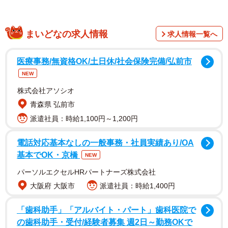
まいどなの求人情報
求人情報一覧へ
医療事務/無資格OK/土日休/社会保険完備/弘前市
NEW
株式会社アソシオ
青森県 弘前市
派遣社員：時給1,100円～1,200円
そんな生活の中、発見したのが女性たちの4つの洗髪スタ
イル、髪をブラシでとかすように洗う「流れぐし」、のけ
電話対応基本なしの一般事務・社員実績あり/OA
基本でOK・京橋
ぞり気味に洗う「バックドロップ式」、床に置いた洗面器
NEW
に前屈みに髪を浸して洗う「座洗」、ボクシング漫画「あ
パーソルエクセルHRパートナーズ株式会社
したのジョー」の主人公矢吹丈がリングコーナーに座る姿
大阪府 大阪市
派遣社員：時給1,400円
に似た「あしたのジョー」でした。
「歯科助手」「アルバイト・パート」歯科医院で
の歯科助手・受付/経験者募集 週2日～勤務OKで
4種の洗い方をイラストで再現し「銭湯行くたび、髪の洗