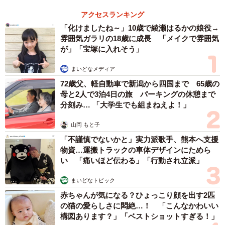
ていた身からするとあるあるなネタかなあと思ったんです
アクセスランキング
が…。サウナのも見てみたいって声があったのでどこかで
「化けましたね～」10歳で綾瀬はるかの娘役→
考えようかなと思いました」。
雰囲気ガラリの18歳に成長 「メイクで雰囲気
が」「宝塚に入れそう」
まいどなメディア
72歳父、軽自動車で新潟から四国まで 65歳の
母と2人で3泊4日の旅 パーキングの休憩まで
分刻み… 「大学生でも組まねえよ！」
山岡 もと子
「不謹慎でないかと」実力派歌手、熊本へ支援
物資…運搬トラックの車体デザインにためら
い 「痛いほど伝わる」「行動され立派」
まいどなトピック
赤ちゃんが気になる？ひょっこり顔を出す2匹
の猫の愛らしさに悶絶…！ 「こんなかわいい
構図あります？」「ベストショットすぎる！」