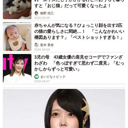
すと「おじ猫」だって可愛くなったよ！
鶴野 浩己
2026.08.08
赤ちゃんが気になる？ひょっこり顔を出す2匹
の猫の愛らしさに悶絶…！ 「こんなかわいい
構図あります？」「ベストショットすぎる！」
梨木 香奈
2026.08.08
4/4
3児の母 43歳女優の肩見せコーデでファンざ
わざわ 「色っぽすぎて思わず二度見」「むっ
塩谷歩波さんの建築図解作品「鳩の湯（銭湯）」（本人提供）
かしからずっと可愛い」
まいどなトピック
ヘアケアメーカー「上向きが正解です」
2026.08.07
そもそも髪の洗い方に正解はあるんでしょうか。
1927（昭和2）年創業の老舗ヘアケア商品メーカー「大
島椿」（本社、東京都港区）ではホームページに「髪を洗
うときの、正しい向きってある？」を掲載。シャンプー時
の顔の向きは下向きと上向きが多いとし「どちらもよく見