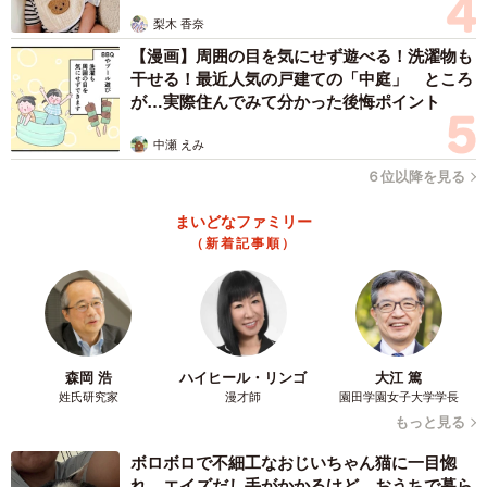
梨木 香奈
【漫画】周囲の目を気にせず遊べる！洗濯物も
干せる！最近人気の戸建ての「中庭」 ところ
が…実際住んでみて分かった後悔ポイント
中瀬 えみ
６位以降を見る
まいどなファミリー
（新着記事順）
3/4
塩谷さん「銭湯行くたび、髪の洗い方も千差万別だなあと思う」（塩谷
歩波さん提供）
森岡 浩
ハイヒール・リンゴ
大江 篤
姓氏研究家
漫才師
園田学園女子大学学長
もっと見る
ボロボロで不細工なおじいちゃん猫に一目惚
れ エイズだし手がかかるけど…おうちで暮ら