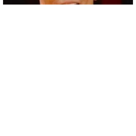
愛車は総走行距離17万キロのホンダレジェンド 「どなたか欲
しい方が居たら」 大御所漫才師が譲渡の意向
まいどなトピック
2026.08.06
【漫画】「高い家賃を払えるのに、まだ欲し
い？」高級レジデンスの七夕飾り、書かれた願
い事にびっくり 人の欲には終わりがないのか
松波 穂乃圭
2026.08.06
大河出演の39歳俳優 真夏の海で赤銅色の肉体
美を連投 「バッキバキだな」「ばり渋いで
す」
まいどなトピック
2026.08.06