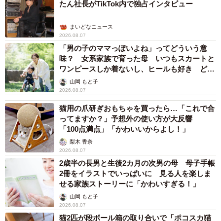
たん社長がTikTok内で独占インタビュー
まいどなニュース
2026.08.07
「男の子のママっぽいよね」ってどういう意
味？ 女系家族で育った母 いつもスカートと
ワンピースしか着ないし、ヒールも好き どの
へんが…
山岡 もと子
2026.08.07
猫用の爪研ぎおもちゃを買ったら…「これで合
ってますか？」予想外の使い方が大反響
「100点満点」「かわいいからよし！」
梨木 香奈
2026.08.07
2歳半の長男と生後2カ月の次男の母 母子手帳
2冊をイラストでいっぱいに 見る人を楽しま
せる家族ストーリーに「かわいすぎる！」
山岡 もと子
2026.08.07
猫2匹が段ボール箱の取り合いで「ポコスカ猫