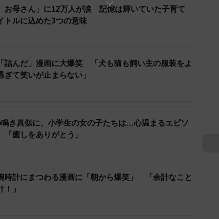
、お母さん」に12万人が涙 記憶は輝いていた子育て
イトルに込めた3つの意味
「詰んだ」漫画に大爆笑 「犬も猫も飼い主の服装をよ
2/3
過ぎて笑いが止まらない」
のは…(うのき/工場長さん提供）
れないという誰にでもある季節あるあるを、三角関係風
の鳴き真似に、小学生の女の子たちは…心温まるエピソ
的になって風と浮気してたんで布団の元へ帰ってきまし
」「癒しをありがとう」
」「わかる わかるけど部屋の空気入れ替えなきゃ」な
）
うのき／工場長さんに聞きました。
腕時計にまつわる漫画に「朝から爆笑」 「余計なこと
は束縛がきつそうです
計！」
）
場は「吹かない」と文句を言われ、冬は冬で部屋に吹き