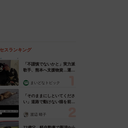
セスランキング
「不謹慎でないかと」実力派
歌手、熊本へ支援物資…運搬
トラックの車体デザインにた
めらい 「痛いほど伝わる」
まいどなトピック
「行動され立派」
「そのままにしといてくださ
い」道路で動けない猫を前に
返された一言… 懸命に生き
ようとした4日間 「命の重
渡辺 晴子
さはみんな同じ」保護団体代
表の訴え
72歳父、軽自動車で新潟から