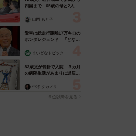
四国まで 65歳の母と2人で
3泊4日の旅 パーキングの休
憩まで分刻み… 「大学生で
山岡 もと子
も組まねえよ！」
愛車は総走行距離17万キロの
ホンダレジェンド 「どなた
か欲しい方が居たら」 大御
所漫才師が譲渡の意向
まいどなトピック
83歳父が骨折で入院 ３カ月
の病院生活があまりに退屈で
「画用紙と色鉛筆持ってこ
い！」→スケッチブックを見
中将 タカノリ
た家族が仰天「これ、売れま
６位以降を見る
すよ…」