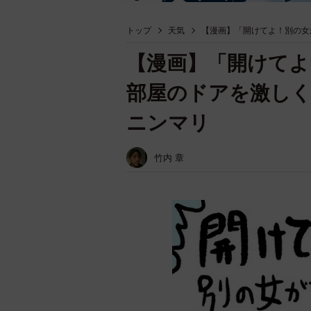
トップ
天気
【漫画】「開けてよ！別の女
【漫画】「開けてよ
部屋のドアを激し
ニンマリ
竹内 章