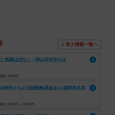
1/3
リーブで白ワンピ(うのき/工場長さん提供）
ら誰かが玄関のドアをたたいている。「開けてよ！別の
オープンな関係だったじゃない！」と悲痛な声が聞こえ
女性だ。でも今は違う。すまない。俺たちの季節はもう
報
求人情報一覧へ
ら）。
るイラストレーターのうのき／工場長
フ 残業ほぼなし・岡山市役所そば
この時期、浮気する」と意味深なツイートを添えてイラス
給1,250円
する女性。この季節なのに白のワンピースでしかもノー
/8時半からの日勤勤務/昇給あり/盛岡市本宮
なだれかかる妖艶な女性。「もう冷めたんだよこの関係
。
1,200円～1,300円