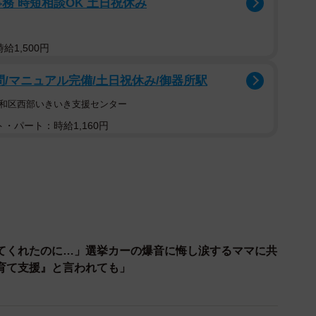
務 時短相談OK 土日祝休み
給1,500円
問/マニュアル完備/土日祝休み/御器所駅
昭和区西部いきいき支援センター
・パート：時給1,160円
てくれたのに…」選挙カーの爆音に悔し涙するママに共
育て支援』と言われても」