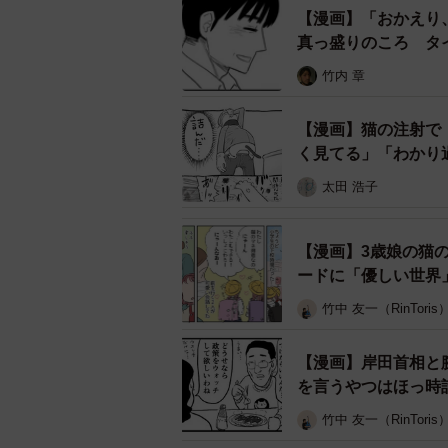
【漫画】「おかえり
真っ盛りのころ タ
竹内 章
【漫画】猫の注射で
く見てる」「わかり
太田 浩子
彼を奪った
寒い朝はぬくぬくした布団を離れら
【漫画】3歳娘の猫
に描いたイラストに「むしろ夏開放
ードに「優しい世界
た」「かっこいいことになってる！
竹中 友一（RinToris
どとユーザーが面白がっています。
【漫画】岸田首相と
―風の女性は薄幸そうで布団の女性
を言うやつはほっ時
竹中 友一（RinToris
「その構図の方が面白いかなと。夏