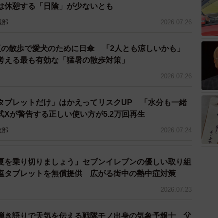
は休憩する「日陰」が少ないとも
報部
2026.07.26
。作者としては、女性に不自由しない色男になってみた
夏の散歩で愛犬のために日傘 「2人とも涼しいかも」
考える最も有効な「猛暑の散歩対策」
2026.07.26
ですね
タブレットだけ」はかえってリスクUP 「水分も一緒
んたちと挨拶しています。そのときの世間話で「最近寒
Xが警告する正しい使い方が5.2万回再生
ね」などの話題が出ました。みんな思うことは一緒なん
査部
2026.07.24
夏を乗り切りましょう」セブンイレブンの優しい取り組
ろは
塩タブレットを無償提供 広がる街中の熱中症対策
ですが、なるべく言葉に頼らず、絵だけで内容がわかる
2026.07.23
見ても笑ってもらえるような絵を意識しています。と言
弾き語りで天気を伝える戦隊モノ出身の気象予報士 父
」は言葉に頼りまくってしまいました」