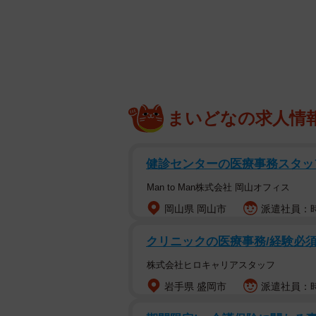
この季節でもノース
日に日に寒さが増す時期。さっきか
女がいるんでしょ？」「夏あんなに
る。少し前までは親密な関係だった
まいどなの求人情
終わったんだ（モテ男を妄想しなが
ツイッターで季節ネタを公開してい
健診センターの医療事務スタッ
（@UNOKINOKI）さんが「人は
Man to Man株式会社 岡山オフィス
トを公開しました。
岡山県 岡山市
派遣社員：時
青ざめた表情でドアを必死でノック
クリニックの医療事務/経験必須
スリーブです。部屋の中では男にし
株式会社ヒロキャリアスタッフ
は」と男はきざなセリフをはきます
岩手県 盛岡市
派遣社員：時給