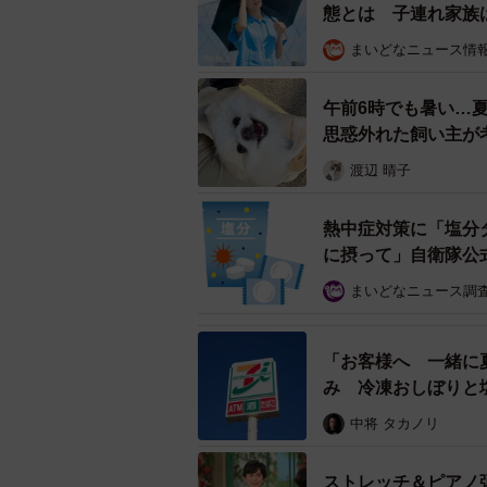
態とは 子連れ家族
―男は罪ですね
まいどなニュース情
「遊び人みたいな男の人にしました
午前6時でも暑い…
思惑外れた飼い主が
いものです」
渡辺 晴子
―気候が急変した今年の秋そのもの
熱中症対策に「塩分
「毎朝、点呼と称してフォロワーさ
に摂って」自衛隊公式
くなったね」「秋通り越して冬です
まいどなニュース調
だと気づき、絵にしてみました」
「お客様へ 一緒に
―季節ネタを制作する中で思うとこ
み 冷凍おしぼりと
「普遍的なテーマなので扱いは簡単
中将 タカノリ
ように心がけています。海外の方が
ストレッチ＆ピアノ
いながら「人はこの時期、浮気する