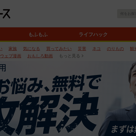
もふもふ
ライフハック
い
家族
気になる
買ってみたい
災害
ネコ
のりもの
観
ウェブ漫画
おもしろ動画
もっと見る