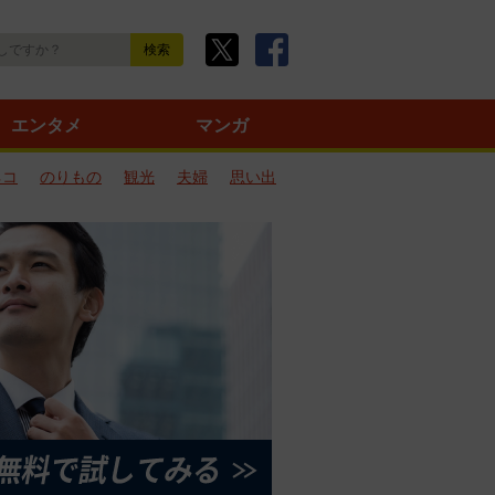
エンタメ
マンガ
ネコ
のりもの
観光
夫婦
思い出