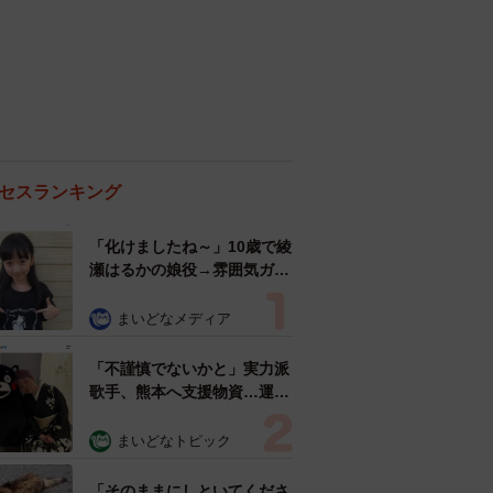
セスランキング
「化けましたね～」10歳で綾
瀬はるかの娘役→雰囲気ガラ
リの18歳に成長 「メイクで
雰囲気が」「宝塚に入れそ
まいどなメディア
う」
「不謹慎でないかと」実力派
歌手、熊本へ支援物資…運搬
トラックの車体デザインにた
めらい 「痛いほど伝わる」
まいどなトピック
「行動され立派」
「そのままにしといてくださ