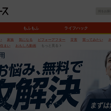
もふもふ
ライフハック
い
家族
気になる
ビフォーアフター
災害
買ってみたい
住まい
おもしろ動画
もっと見る