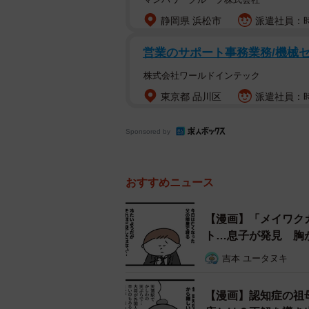
静岡県 浜松市
派遣社員：時
営業のサポート事務業務/機械セ
株式会社ワールドインテック
東京都 品川区
派遣社員：時
Sponsored by
おすすめニュース
【漫画】「メイワク
ト…息子が発見 胸
吉本 ユータヌキ
【漫画】認知症の祖