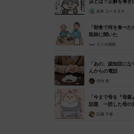
店とは？正解を導き
吉本 ユータヌキ
「朝食で何を食べた
医師に聞いた
ラジオ関西
「あの、認知症にな
んからの電話
竹内 章
「今まで母を『母親
話題 一読した母の
広畑 千春