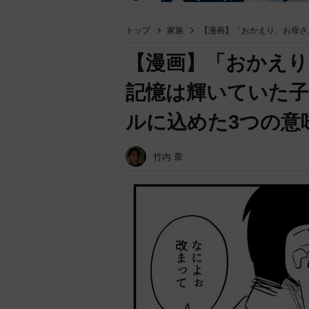
トップ
家族
【漫画】「おかえり、お母さ
【漫画】「おかえり
記憶は輝いていた
ルに込めた3つの
竹内 章