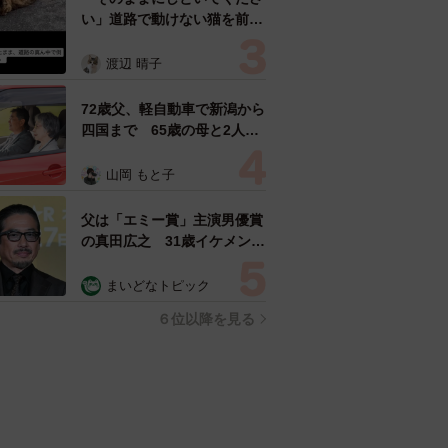
い」道路で動けない猫を前に
返された一言… 懸命に生き
ようとした4日間 「命の重
渡辺 晴子
さはみんな同じ」保護団体代
表の訴え
72歳父、軽自動車で新潟から
四国まで 65歳の母と2人で
3泊4日の旅 パーキングの休
憩まで分刻み… 「大学生で
山岡 もと子
も組まねえよ！」
父は「エミー賞」主演男優賞
の真田広之 31歳イケメン俳
優が長髪ヒゲのワイルド近影
「ガチヒロさんそっくり」
まいどなトピック
「新たな一面もステキ」
６位以降を見る