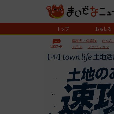
ニ
トップ
おもしろ
ュ
ー
保護犬・保護猫
かんさ
ス
一
くるま
ファッション
覧