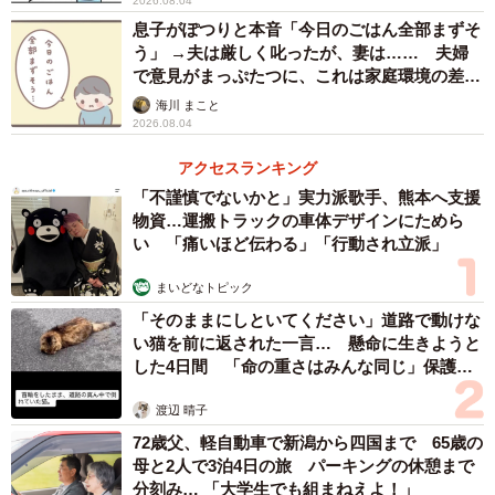
2026.08.04
息子がぽつりと本音「今日のごはん全部まずそ
う」 →夫は厳しく叱ったが、妻は…… 夫婦
で意見がまっぷたつに、これは家庭環境の差？
【漫画】
海川 まこと
2026.08.04
アクセスランキング
4/14
「不謹慎でないかと」実力派歌手、熊本へ支援
物資…運搬トラックの車体デザインにためら
突然ガン告白をする窓口常連さん（花田はせ子さん提供）
い 「痛いほど伝わる」「行動され立派」
ガン発見という衝撃的な事実にななは言葉に困っている
まいどなトピック
と、常連さんは「窓口で旦那を説得してくれたあなたのお
「そのままにしといてください」道路で動けな
かげ」とまさかの感謝の言葉を口にします。実は以前、常
い猫を前に返された一言… 懸命に生きようと
連さん夫婦が市役所の窓口に来た際、調子の悪い夫を病院
した4日間 「命の重さはみんな同じ」保護団
体代表の訴え
に行かせたい常連さんと、病院に行くことを嫌がる夫で口
渡辺 晴子
論になっていたのです。この口論にななは割って入り、病
72歳父、軽自動車で新潟から四国まで 65歳の
院に行くように真摯に説得していたのでした。
母と2人で3泊4日の旅 パーキングの休憩まで
分刻み… 「大学生でも組まねえよ！」