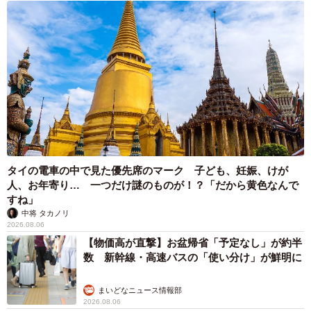
タイの電車の中で見た優先席のマーク 子ども、妊娠、けが
人、お年寄り… 一つだけ謎のものが！？「だから黄色なんで
すね」
中将 タカノリ
2026.08.06
【物価高が直撃】お盆帰省「予定なし」が約半
数 新幹線・高速バスの「使い分け」が鮮明に
まいどなニュース情報部
2026.08.06