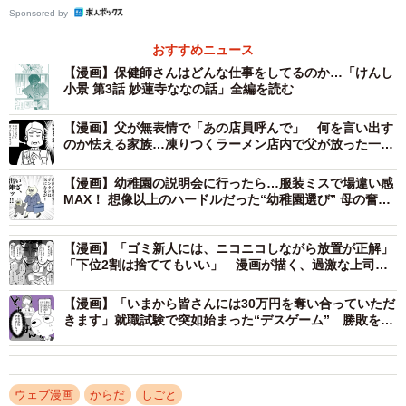
Sponsored by
2/14
おすすめニュース
【漫画】保健師さんはどんな仕事をしてるのか…「けんし
なながやってしまった失敗の数々（花田はせ子さん提供）
小景 第3話 妙蓮寺ななの話」全編を読む
常連さんはいつものようにマシンガントークを繰り出す
【漫画】父が無表情で「あの店員呼んで」 何を言い出す
のか怯える家族…凍りつくラーメン店内で父が放った一言
も、ななは常連さんに疑問を感じます。それは、いつもな
とは
ら一緒にいる常連さんの夫がいなかったことです。この疑
【漫画】幼稚園の説明会に行ったら…服装ミスで場違い感
MAX！ 想像以上のハードルだった“幼稚園選び” 母の奮闘
問を常連さんに尋ねると、「ガンが見つかって入院した」
記が話題に「情報収集は大事」
と告げられます。
【漫画】「ゴミ新人には、ニコニコしながら放置が正解」
「下位2割は捨ててもいい」 漫画が描く、過激な上司
の“指導論”にネット騒然
【漫画】「いまから皆さんには30万円を奪い合っていただ
きます」就職試験で突如始まった“デスゲーム” 勝敗を分
けたのは“最後5分間”の逆転トーク【漫画】
ウェブ漫画
からだ
しごと