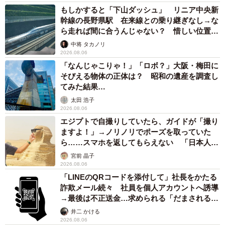
もしかすると「下山ダッシュ」 リニア中央新
幹線の長野県駅 在来線との乗り継ぎなし→な
ら走れば間に合うんじゃない？ 惜しい位置関
係が反響
中将 タカノリ
2026.08.06
「なんじゃこりゃ！」「ロボ？」大阪・梅田に
そびえる物体の正体は？ 昭和の遺産を調査し
てみた結果…
太田 浩子
2026.08.06
エジプトで自撮りしていたら、ガイドが「撮り
ますよ！」→ノリノリでポーズを取っていた
ら……スマホを返してもらえない 「日本人は
カモ代表かも」「私は6時間で3万円払った」
宮前 晶子
2026.08.06
「LINEのQRコードを添付して」社長をかたる
詐欺メール続々 社員を個人アカウントへ誘導
→最後は不正送金…求められる「だまされる前
提」の対策
井二 かける
2026.08.06