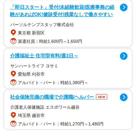
「即日スタート」受付/未経験歓迎/医療事務の経
験があればOK!健診受付!残業なしで働きやすい
パーソルテンプスタッフ株式会社
主人公の妙蓮寺ななは市役所の福祉部に保健師として配属
東京都 新宿区
されたものの、資料印刷の大量ミスや訪問予定のダブルブ
派遣社員：時給1,600円～1,650円
ッキングなど、大きな失敗を連発します。そしてある日、
自分の失敗に嫌気がさしたななは、辞表を提出しようと覚
介護福祉士 住宅型有料/週3日～
悟を決めました。意を決して上司に辞表を出そうとした
サンハートライフ ヨサミ
時、ななを呼ぶ声が窓口に響きます。ななを呼んだのは、
愛知県 刈谷市
おしゃべり大好きな窓口相談の常連さんでした。いつもの
アルバイト・パート：時給1,380円～
長話を回避するべく逃げようとしますが、ななは結局見つ
かりおしゃべりに付き合うことになるのでした。
社会保険完備の職場で介護職/ヘルパー
NEW
介護老人保健施設 エスポワール越谷
埼玉県 越谷市
アルバイト・パート：時給1,270円～1,480円