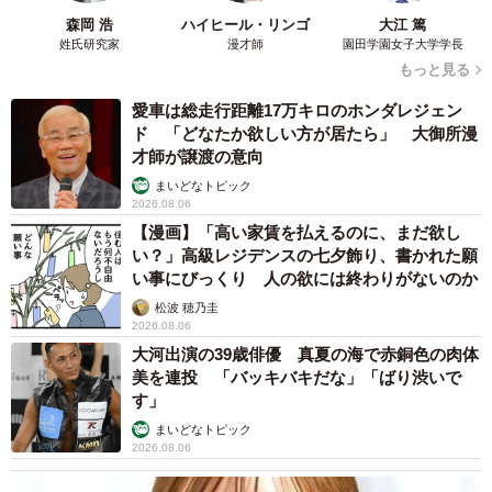
森岡 浩
ハイヒール・リンゴ
大江 篤
姓氏研究家
漫才師
園田学園女子大学学長
もっと見る
愛車は総走行距離17万キロのホンダレジェン
ド 「どなたか欲しい方が居たら」 大御所漫
才師が譲渡の意向
まいどなトピック
2026.08.06
【漫画】「高い家賃を払えるのに、まだ欲し
い？」高級レジデンスの七夕飾り、書かれた願
い事にびっくり 人の欲には終わりがないのか
松波 穂乃圭
2026.08.06
大河出演の39歳俳優 真夏の海で赤銅色の肉体
美を連投 「バッキバキだな」「ばり渋いで
6/14
す」
ななに感謝を伝える老夫婦（花田はせ子さん提供）
まいどなトピック
2026.08.06
市役所の福祉部で繰り広げられる印象的な出来事を切り取