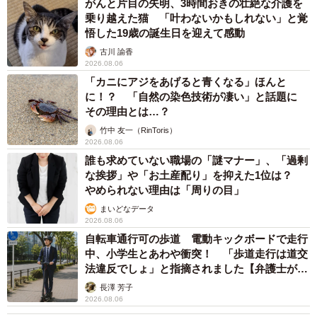
がんと片目の失明、3時間おきの壮絶な介護を
師さんのすごさに憧れを抱きました。
乗り越えた猫 「叶わないかもしれない」と覚
悟した19歳の誕生日を迎えて感動
＜花田はせ子さん関連情報＞
古川 諭香
2026.08.06
▽X（旧Twitter）
「カニにアジをあげると青くなる」ほんと
https://x.com/h_haseco301
に！？ 「自然の染色技術が凄い」と話題に
▽公式ホームページ
その理由とは…？
https://hanada-haseco.com/
竹中 友一（RinToris）
2026.08.06
誰も求めていない職場の「謎マナー」、「過剰
な挨拶」や「お土産配り」を抑えた1位は？
やめられない理由は「周りの目」
まいどなデータ
2026.08.06
自転車通行可の歩道 電動キックボードで走行
中、小学生とあわや衝突！ 「歩道走行は道交
法違反でしょ」と指摘されました【弁護士が解
説】
長澤 芳子
2026.08.06