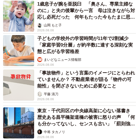
1歳息子が腕を亜脱臼 「奥さん、専業主婦な
のに」と夫の後輩から一言 母は泣きながら対
応し必死だった 何年もたった今もたまに思い
出し…
山岡 もと子
2026.08.06
子どもの学校外の学習時間が11年で2割減少
「家庭学習0分層」が約半数に達する深刻な実
態と広がる学習格差
まいどなニュース情報部
2026.08.06
「事故物件」という言葉のイメージにとらわれ
ていませんか？ 不動産業者が語る「物件の可
能性」を閉ざさないために必要なこと
平藤 清刀
2026.08.06
東京・千代田区の中央線高架に心ない落書き
歴史ある昌平橋架道橋の被害に怒りの声 「何
も分かってないし、センスも古い」「罰則強化
して」
中将 タカノリ
2026.08.06