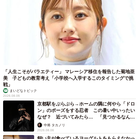
った同作について、作者の花田はせ子さんに詳しく話を聞
きました。
―このお話を書こうと思ったきっかけを教えて下さい。
自分が保健師として働いているとき「保健師って日常に根
ざした活動をしているけど、知名度が恐ろしく低いな」と
感じていました。だから、まず保健師に親しみを感じても
「人生こそがバラエティー」 マレーシア移住を報告した菊地亜
らいたいと思い、保健師の業務内容というより、日常のひ
美 子どもの教育考え「小学校へ入学するこのタイミングで挑
とこまを切り取るような漫画を描いてみようと考えまし
戦」
た。
まいどなトピック
2026.08.06
京都駅をぶらぶら→ホームの隅に何やら「ドロ
―同作には実体験や見聞きしたお話も含まれているのでし
ン」のポーズをする忍者 この暑い中いったい
ょうか？
なぜ？ 近づいてみたら… 「見つかるなんて
未熟」
中将 タカノリ
体験談や見聞きしたお話の要素を、細分化していくつか組
2026.08.06
飼い主が食べているヨーグルトをもらえなかっ