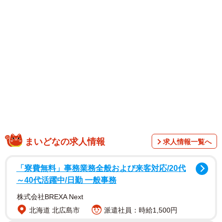
1/14
辞表を出す決意をするなな（花田はせ子さん提供）
まいどなの求人情報
求人情報一覧へ
「寮費無料」事務業務全般および来客対応/20代
～40代活躍中/日勤 一般事務
株式会社BREXA Next
北海道 北広島市
派遣社員：時給1,500円