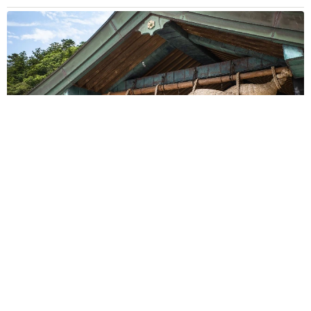
重みも歴史もズッシリ…出雲大社の日本最大級「大しめ縄」が8
年ぶり掛けかえ 伝統の「大撚り合わせ」が28万回超再生「ほ
んとに圧巻」
まいどなニュース調査部
2026.08.06
「これ全部長野県」海外のような絶景ショット
に感動と反響「離れてからいいところだったん
だって気づいた」
行橋 友