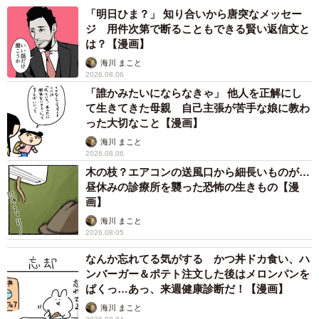
「明日ひま？」 知り合いから唐突なメッセー
ジ 用件次第で断ることもできる賢い返信文と
は？【漫画】
海川 まこと
2026.08.06
3/14
「誰かみたいにならなきゃ」 他人を正解にし
て生きてきた母親 自己主張が苦手な娘に教わ
窓口で3時間は止まらないマシンガントークを繰り出す常連さん（花田は
った大切なこと【漫画】
せ子さん提供）
海川 まこと
2026.08.06
木の枝？エアコンの送風口から細長いものが…
昼休みの診療所を襲った恐怖の生きもの【漫
画】
海川 まこと
2026.08.05
なんか忘れてる気がする かつ丼ドカ食い、ハ
ンバーガー＆ポテト注文した後はメロンパンを
ぱくっ…あっ、来週健康診断だ！【漫画】
海川 まこと