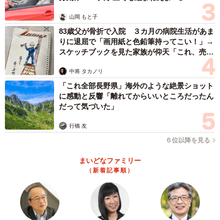
ななはこの出来事をきっかけに、自分の仕事が誰かの助け
山岡 もと子
になっていたことを悟り「自分に何かできることがあるは
83歳父が骨折で入院 ３カ月の病院生活があま
ず」と使命感が芽生え始めます。
りに退屈で「画用紙と色鉛筆持ってこい！」→
スケッチブックを見た家族が仰天「これ、売れ
ますよ…」
中将 タカノリ
「これ全部長野県」海外のような絶景ショット
に感動と反響「離れてからいいところだったん
だって気づいた」
行橋 友
６位以降を見る
5/14
まいどなファミリー
突然のガン告白に困るなな（花田はせ子さん提供）
（新着記事順）