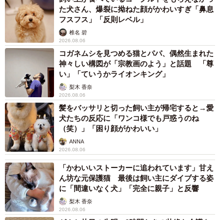
み合わせたような構成にしています！
た犬さん、爆裂に拗ねた顔がかわいすぎ「鼻息
フスフス」「反則レベル」
―保健師さんとして働いていた中で、印象に残っているこ
椎名 碧
とはありますか？
2026.08.06
コガネムシを見つめる猫とパパ、偶然生まれた
神々しい構図が「宗教画のよう」と話題 「尊
ある日住民の方からの相談電話があり、対応を引き継いだ
い」「ていうかライオンキング」
ときにベテランの保健師さんが「〇〇さんって△△に住ん
梨木 香奈
でて××人家族の人だよね？ 数年前にこんな課題があったか
2026.08.06
ら、今回は◻︎◻︎のことで困ってるのかなあ」と話されていた
髪をバッサリと切った飼い主が帰宅すると→愛
犬たちの反応に「ワンコ様でも戸惑うのね
ことがありました。その後確認すると、すべて合ってい
（笑）」「困り顔がかわいい」
て、記憶力にびっくりしました。
ANNA
2026.08.06
保健師は、人数的にも内容的にもさまざまな方のサポート
「かわいいストーカーに追われています」甘え
をしていますが、ベテランになると長期的に扱われた方の
ん坊な元保護猫 最後は飼い主にダイブする姿
家族構成や年齢サポート、迷っている課題まで正確に覚え
に「間違いなく犬」「完全に親子」と反響
ている場合が多いです。数年越しの相談でも、当時の状況
梨木 香奈
2026.08.06
をすらっと思い出せる姿に、感動とともに、ベテラン保健