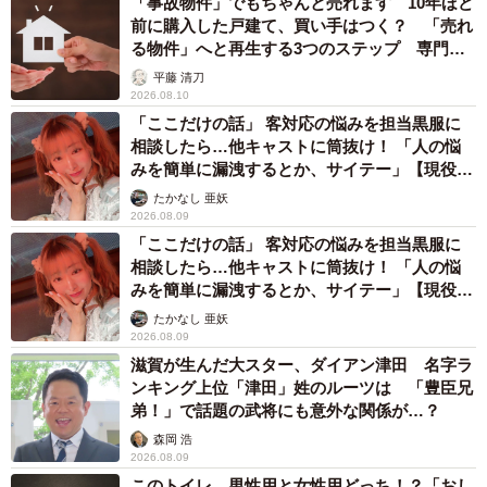
「事故物件」でもちゃんと売れます 10年ほど
前に購入した戸建て、買い手はつく？ 「売れ
る物件」へと再生する3つのステップ 専門家
が解説
平藤 清刀
2026.08.10
「ここだけの話」 客対応の悩みを担当黒服に
相談したら…他キャストに筒抜け！ 「人の悩
みを簡単に漏洩するとか、サイテー」【現役キ
ャストに取材】
たかなし 亜妖
2026.08.09
「ここだけの話」 客対応の悩みを担当黒服に
相談したら…他キャストに筒抜け！ 「人の悩
みを簡単に漏洩するとか、サイテー」【現役キ
ャストに取材】
たかなし 亜妖
2026.08.09
滋賀が生んだ大スター、ダイアン津田 名字ラ
ンキング上位「津田」姓のルーツは 「豊臣兄
弟！」で話題の武将にも意外な関係が…？
森岡 浩
2026.08.09
このトイレ、男性用と女性用どっち！？「おし