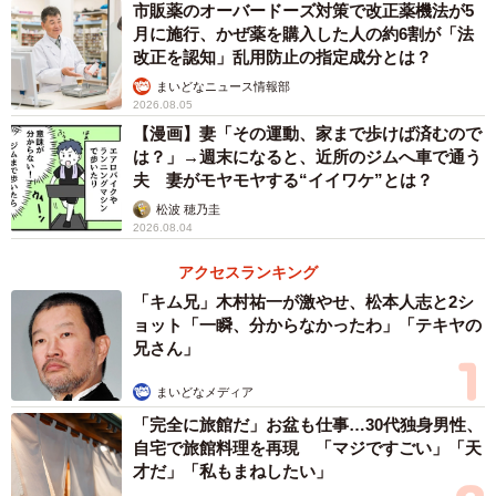
市販薬のオーバードーズ対策で改正薬機法が5
月に施行、かぜ薬を購入した人の約6割が「法
改正を認知」乱用防止の指定成分とは？
まいどなニュース情報部
2026.08.05
【漫画】妻「その運動、家まで歩けば済むので
は？」→週末になると、近所のジムへ車で通う
夫 妻がモヤモヤする“イイワケ”とは？
松波 穂乃圭
2026.08.04
アクセスランキング
「キム兄」木村祐一が激やせ、松本人志と2シ
ョット「一瞬、分からなかったわ」「テキヤの
兄さん」
まいどなメディア
「完全に旅館だ」お盆も仕事…30代独身男性、
自宅で旅館料理を再現 「マジですごい」「天
才だ」「私もまねしたい」