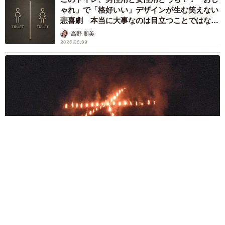
ゃれ」で「格好いい」デザインが生む笑えない
悲喜劇 本当に大事なのは目立つことではな
く…
高野 朋美
2026.08.09
京都五山送り火ピンチ 気候変動や獣害に施設老朽化「もう限
界」 クラファン募る
浅井 佳穂
2026.08.09