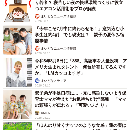
り若者？ 寝苦しい夜の快眠環境づくりに役立
つエアコン活用術をプロが解説
まいどなニュース情報部
2026.08.10
「今年こそ7月中に終わらせる！」意気込む小
学生は約4割…でも現実は？ 親子の夏休み宿
題事情
まいどなニュース情報部
2026.08.10
令和8年8月8日に「888」高級車を大量投稿 ア
メリカ生まれタレント「何台所有してるんです
か」「LMカッコよすぎ」
まいどなメディア
2026.08.10
双子弟が手足口病に…→兄に感染しないよう保
育士ママが考えた“お気持ちだけ”隔離 「ママ
の頑張りが伝わる」「可愛いふたり」
ANNA
2026.08.10
「ほんのり甘くナッツのような食感」蓮の実は