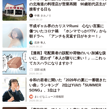
の北海道の料理店が営業再開 90歳初代店主が
接客する日も
中将 タカノリ
2026.08.10
平成ギャル界のカリスマRumi 心ない言葉に
傷ついたコロナ禍 「ホンマでっか!?TV」から
朝ドラへ 「アンチを見返す日がキター！」
石井 隼人
2026.08.10
【漫画】宅配業者の誤配や荷物のいい加減な扱
いに、思わず「本人が謝りに来い！」…これっ
てカスハラになりますか？
沼田 絵美
2026.08.10
令和の若者に聞いた「2026年の夏に一番聴きた
い曲」ランキング 2位はYUIの『SUMMER
SONG』、1位は？
まいどなニュース情報部
2026.08.10