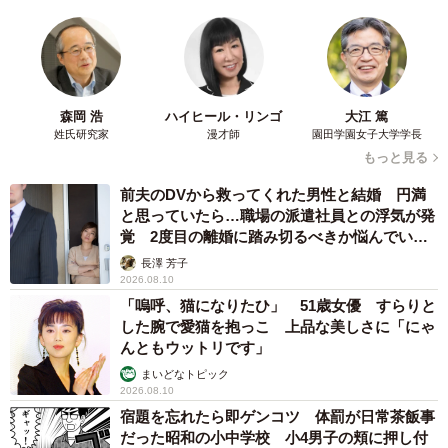
森岡 浩
ハイヒール・リンゴ
大江 篤
姓氏研究家
漫才師
園田学園女子大学学長
もっと見る
前夫のDVから救ってくれた男性と結婚 円満
と思っていたら…職場の派遣社員との浮気が発
覚 2度目の離婚に踏み切るべきか悩んでいま
す【夫婦関係修復カウンセラーが解説】
長澤 芳子
2026.08.10
「嗚呼、猫になりたひ」 51歳女優 すらりと
した腕で愛猫を抱っこ 上品な美しさに「にゃ
んともウットリです」
まいどなトピック
2026.08.10
宿題を忘れたら即ゲンコツ 体罰が日常茶飯事
だった昭和の小中学校 小4男子の頬に押し付