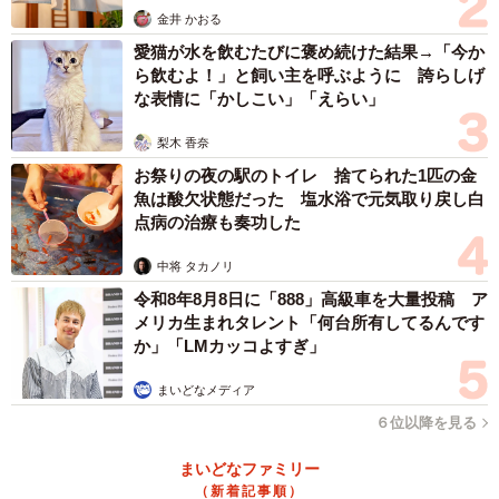
金井 かおる
愛猫が水を飲むたびに褒め続けた結果→「今か
ら飲むよ！」と飼い主を呼ぶように 誇らしげ
な表情に「かしこい」「えらい」
梨木 香奈
お祭りの夜の駅のトイレ 捨てられた1匹の金
魚は酸欠状態だった 塩水浴で元気取り戻し白
点病の治療も奏功した
中将 タカノリ
令和8年8月8日に「888」高級車を大量投稿 ア
メリカ生まれタレント「何台所有してるんです
か」「LMカッコよすぎ」
まいどなメディア
６位以降を見る
まいどなファミリー
（新着記事順）