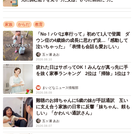
家族
からだ
教育
「No！パパは車行って」初めて1人で登園 ダ
ウン症の4歳娘の成長に思わず涙…「感動して
泣いちゃった」「表情も会話も愛おしい」
五ヶ瀬 あお
2026.08.10
疲れた日はサボってOK！みんなが真っ先に手
を抜く家事ランキング 2位は「掃除」1位は？
まいどなニュース情報部
2026.08.09
難聴のお姉ちゃんに5歳の妹が手話通訳 互い
に支え合う家族の日常に反響「妹ちゃん、頼も
しい」「かわいい通訳さん」
五ヶ瀬 あお
2026.08.07