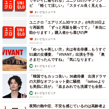
でキレイに着られる」ユニクロのシャツワン
ピ 「軽くて涼しい」「スタイル良く見える」
の声
まいどなニュース
2026.08.10
ユニクロ「エアリズム3Dマスク」が8月10日よ
り再販売 「ずっと再販を願ってて」「本当に
助かります！」購入者から喜びの声
まいどなニュース
2026.08.10
「めっちゃ美しい方」夫は有名俳優…もうすぐ
51歳の女優妻、「VIVANT」出演を予告 「奥
さまだったんですね」「気になります」
まいどなトピック
2026.08.10
「韓国でもカッコ良い」36歳俳優 出演ドラマ
の大胆なオフショット姿に騒然 「tattooより
も美肌に目が」「血まみれでも洗濯でも全部か
っこいい」
まいどなトピック
2026.08.10
夜間の熱中症、不安を感じているのは高齢者よ