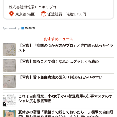
株式会社博報堂ＤＹキャプコ
東京都 港区
派遣社員：時給1,750円
Sponsored by
おすすめニュース
【写真】「病態のつかみ方がプロ」と専門医も唸ったイラ
スト
【写真】知ることで強くなれた…グッとくる締め
【写真】舌下免疫療法の図入り解説もわかりやすい
これぞ自由研究…小4女子が47都道府県の知事マスクのオ
シャレ度を徹底調査！
夏休みの宿題「最後まで残しておいたら…」衝撃の自由研
究に挑む息子を見守った父は、さらに自由だった