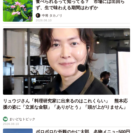
食べられるって知ってる？ 市場には出回ら
ず、生で味わえる期間はわずか
中将 タカノリ
2026.08.10
リュウジさん「料理研究家に出来るのはこれくらい」 熊本応
援の姿に「立派な金額」「ありがとう」「頭が上がりません」
まいどなトピック
2026.08.10
ボロボロな外観のかに太郎 名物メニュ−500円