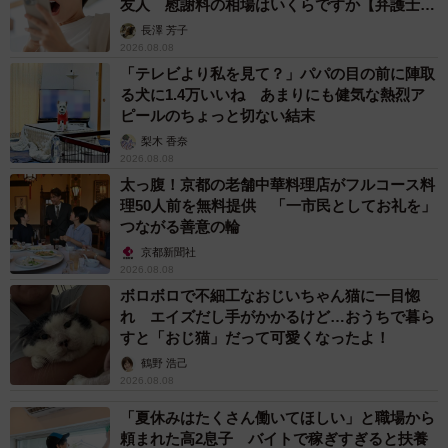
友人 慰謝料の相場はいくらですか【弁護士が
解説】
長澤 芳子
2026.08.08
「テレビより私を見て？」パパの目の前に陣取
る犬に1.4万いいね あまりにも健気な熱烈ア
ピールのちょっと切ない結末
梨木 香奈
2026.08.08
太っ腹！京都の老舗中華料理店がフルコース料
理50人前を無料提供 「一市民としてお礼を」
つながる善意の輪
京都新聞社
2026.08.08
ボロボロで不細工なおじいちゃん猫に一目惚
れ エイズだし手がかかるけど…おうちで暮ら
すと「おじ猫」だって可愛くなったよ！
鶴野 浩己
2026.08.08
「夏休みはたくさん働いてほしい」と職場から
頼まれた高2息子 バイトで稼ぎすぎると扶養