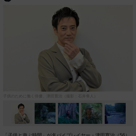
子供のために働く俳優、津田寛治（撮影：石井隼人）
「子供と遊ぶ時間」が名バイプレイヤー・津田寛治（56）