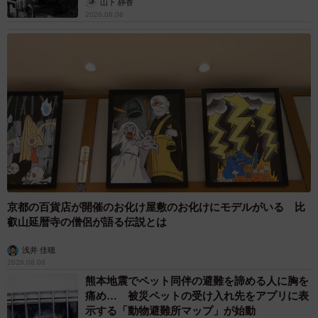
山下 静香
2026.08.08
京都の百貨店が開催のお化け屋敷のお化けにモデルがいる 比
叡山延暦寺の僧侶が語る伝説とは
浅井 佳穂
2026.08.08
熊本地震でペット同伴の避難を諦める人に胸を
痛め… 被災ペットの受け入れ先をアプリに表
示する「動物避難所マップ」が始動