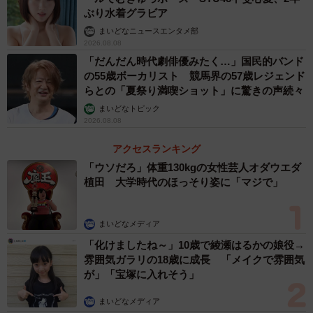
ぶり水着グラビア
まいどなニュースエンタメ部
2026.08.08
「だんだん時代劇俳優みたく…」国民的バンド
の55歳ボーカリスト 競馬界の57歳レジェンド
らとの「夏祭り満喫ショット」に驚きの声続々
まいどなトピック
2026.08.08
アクセスランキング
「ウソだろ」体重130kgの女性芸人オダウエダ
植田 大学時代のほっそり姿に「マジで」
まいどなメディア
「化けましたね～」10歳で綾瀬はるかの娘役→
雰囲気ガラリの18歳に成長 「メイクで雰囲気
が」「宝塚に入れそう」
まいどなメディア