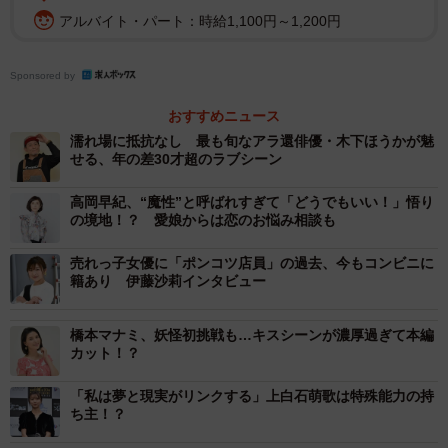
な人と出会い、何を経験するかによって僕の仕事に対する
アルバイト・パート：時給1,100円～1,200円
評価も変わってくるでしょうからね」と遠くから見守るス
タンスでいる。
Sponsored by
■子供たちのためにお金を稼ぐのみ
おすすめニュース
濡れ場に抵抗なし 最も旬なアラ還俳優・木下ほうかが魅
せる、年の差30才超のラブシーン
子供のことよりも仕事を優先したこともある。だから自分
をダメな父親だと痛感することの方が多いという。「で
高岡早紀、“魔性”と呼ばれすぎて「どうでもいい！」悟り
も“ダメでもいいじゃないか！”と思います。いい父親になろ
の境地！？ 愛娘からは恋のお悩み相談も
うとも思いません。愛おしく大好きな子供たちですが、僕
売れっ子女優に「ポンコツ店員」の過去、今もコンビニに
がしゃしゃり出て変に導こうとすると逆にマイナスになる
籍あり 伊藤沙莉インタビュー
こともある。じゃあどうすればいいのか？唯一僕が子供た
ちにできること、それは働いてお金を稼ぐことです。子供
橋本マナミ、妖怪初挑戦も…キスシーンが濃厚過ぎて本編
カット！？
たちは僕に日々沢山のプレゼントをくれます。それに対し
て恩返しをしなければと思うものの、僕はずっともらう一
「私は夢と現実がリンクする」上白石萌歌は特殊能力の持
ち主！？
方。ならば僕は子供たちのためにお金を稼ぐのみです」。