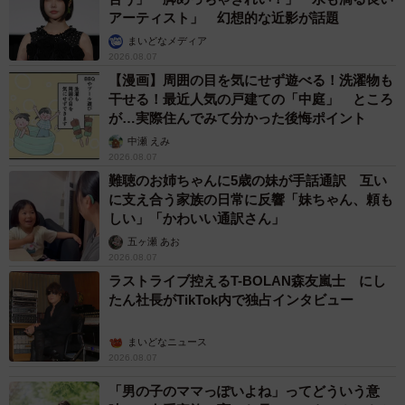
アーティスト」 幻想的な近影が話題
まいどなメディア
2026.08.07
【漫画】周囲の目を気にせず遊べる！洗濯物も
干せる！最近人気の戸建ての「中庭」 ところ
が…実際住んでみて分かった後悔ポイント
中瀬 えみ
2026.08.07
難聴のお姉ちゃんに5歳の妹が手話通訳 互い
に支え合う家族の日常に反響「妹ちゃん、頼も
しい」「かわいい通訳さん」
五ヶ瀬 あお
2026.08.07
ラストライブ控えるT-BOLAN森友嵐士 にし
たん社長がTikTok内で独占インタビュー
まいどなニュース
2026.08.07
「男の子のママっぽいよね」ってどういう意