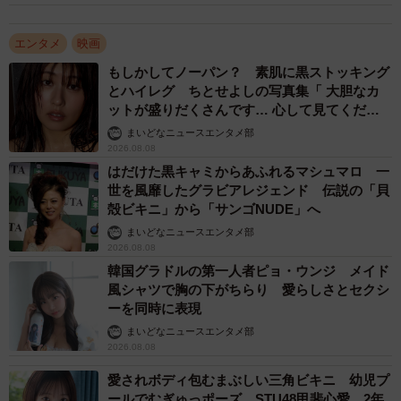
そんな信念が仕事のモチベーションになり、俳優・津田寛
治を奮い立たせ、貪欲さを与える。恩返しはまだまだ続き
エンタメ
映画
そうだ。「ありがたいことに僕と子供たちは良好な関係に
もしかしてノーパン？ 素肌に黒ストッキング
とハイレグ ちとせよしの写真集「 大胆なカ
あり、助けられることばかり。彼らは僕の人生になくては
ットが盛りだくさんです… 心して見てくださ
ならない存在です。子供たちと出会わなかったら今の自分
い」
まいどなニュースエンタメ部
はないだろうし、この子たちと会うために俺自身も生まれ
2026.08.08
てきたのか!?と思う時すらあるくらいです」と愛しさは止
はだけた黒キャミからあふれるマシュマロ 一
世を風靡したグラビアレジェンド 伝説の「貝
まらない。
殻ビキニ」から「サンゴNUDE」へ
まいどなニュースエンタメ部
愛娘はもちろんのこと、「引くわ…」と言われた愛息子の
2026.08.08
話をする時も津田の目尻は下がるばかり。「ダメなパパ」
韓国グラドルの第一人者ピョ・ウンジ メイド
と謙遜する良きパパがそこにいた。
風シャツで胸の下がちらり 愛らしさとセクシ
ーを同時に表現
まいどなニュースエンタメ部
2026.08.08
愛されボディ包むまぶしい三角ビキニ 幼児プ
ールでむぎゅっポーズ STU48甲斐心愛、2年