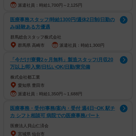
ションをとる時間が少なかったという反省もある。それに
派遣社員：時給1,700円～2,125円
愛息子とは思春期ならではの複雑な時期もあった。「僕の
場合は一般的に言うところの“汚れ役”も多いですから、小学
医療事務スタッフ/時給1300円/週休2日制/日勤の
み/経験ある方優遇
校低学年の頃の息子に『パパが違う仕事だったらな…』と
言われたこともあります。中学の頃には『パパって18禁に
群馬総合スタッフ株式会社
も出ているの？』と聞かれました。きっと友達からからか
群馬県 高崎市
派遣社員：時給1,300円
われたのでしょう。そこでウソをついてもしょうがないの
「今だけ!寮費2ヶ月無料」製造スタッフ/月収20
で、正直に答えました。そうしたら『引くわ…』と言われ
万以上/即入寮/日払いOK/日勤/寮完備
たりして」と苦笑い。
株式会社都工業
愛知県 豊田市
自身に対する息子の評価が変化したのかどうか、改まって
派遣社員：時給1,350円～1,688円
聞く機会もないのでわからないが「しかし息子の言ってい
る評価も間違っているわけでは決してありません。息子に
医療事務・受付/事務/案内・受付 週4日~OK 駅チ
は息子なりの捉え方がありますから。『この作品は18禁じ
カ シフト相談可 病院での医療事務パート
ゃないぞ！これを見ればパパの評価も変わるぞ！』などと
医療法人貝山仁済会
無理強いする気もありません。彼がこれからの人生でどん
宮城県 仙台市