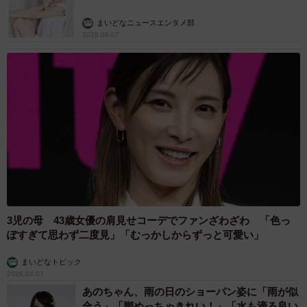
まいどなニュースエンタメ部
2026.08.07
3児の母 43歳女優の肩見せコーデでファンざわざわ 「色っ
ぽすぎて思わず二度見」「むっかしからずっと可愛い」
まいどなトピック
2026.08.07
あのちゃん、雨の日のショーパン姿に「雨が似
合う」「脚めっちゃきれい！」「水も滴る良い