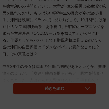
を癒す憩いの時間だという。大学2年生の長男は寮生活で親
元を離れており、もっぱら中学2年生の長女が今の遊び相
手。津田は映画にドラマに引っ張りだこで、10月8日には第
74回カンヌ国際映画祭「ある視点」部門のオープニングを
飾った主演映画『ONODA 一万夜を越えて』が公開され
る。俳優としてもパパとしても順風満帆に見えるのだが、
当の津田の自己評価は「ダメなパパ」と意外なことに辛
口。その真意とは？
中学2年生の長女は津田の仕事に理解があるというか、興味
津々のようだ。「友達と映画を撮るからと、脚本を読ませ
てくれました。人はどんどん殺されるし、刑事も出てく
る。まるで僕が普段から親しんでいる刑事モノのような内
続きを読む
容でした」と笑いつつ「幼稚園の頃は『大きくなったら悪
い顔をする女優になりたい』とも言っていました。理由を
尋ねると『私が悪い顔をする女優にならないと誰がパパの