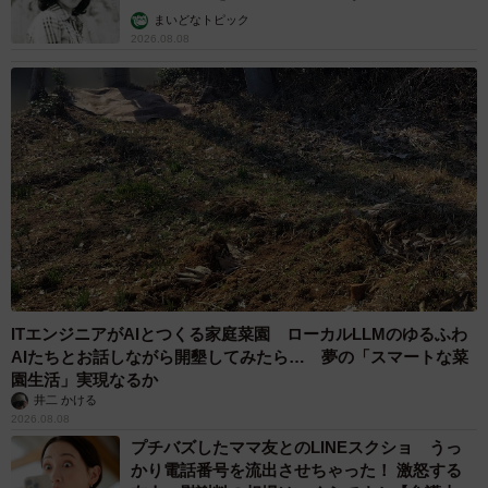
む」
まいどなトピック
2026.08.08
ITエンジニアがAIとつくる家庭菜園 ローカルLLMのゆるふわ
AIたちとお話しながら開墾してみたら… 夢の「スマートな菜
園生活」実現なるか
井二 かける
2026.08.08
プチバズしたママ友とのLINEスクショ うっ
かり電話番号を流出させちゃった！ 激怒する