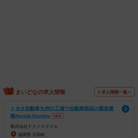
後を継ぐの？』と。それを言われたときは、もの凄く嬉し
かったですね」としみじみ。
まいどなの求人情報
求人情報一覧へ
トヨタ自動車九州の工場で自動車部品の製造業
■18禁作品出演で「引くわ…」と言われる
務/toyota kyushu
NEW
株式会社テクノスマイル
しかし仕事柄、休みも不規則で満足に子供とコミュニケー
福岡県 苅田町