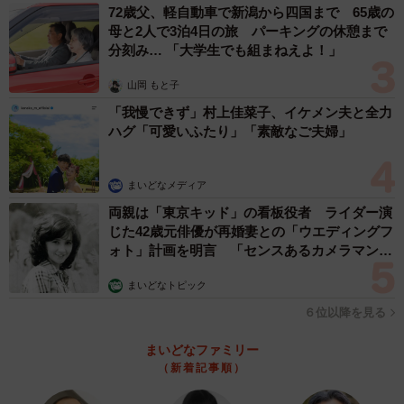
72歳父、軽自動車で新潟から四国まで 65歳の
母と2人で3泊4日の旅 パーキングの休憩まで
分刻み… 「大学生でも組まねえよ！」
山岡 もと子
「我慢できず」村上佳菜子、イケメン夫と全力
ハグ「可愛いふたり」「素敵なご夫婦」
まいどなメディア
両親は「東京キッド」の看板役者 ライダー演
じた42歳元俳優が再婚妻との「ウエディングフ
ォト」計画を明言 「センスあるカメラマン求
む」
まいどなトピック
６位以降を見る
まいどなファミリー
（新着記事順）