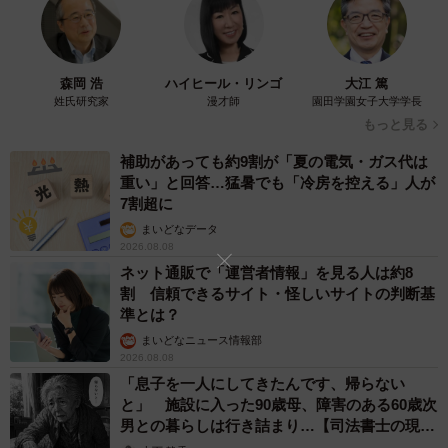
森岡 浩
ハイヒール・リンゴ
大江 篤
姓氏研究家
漫才師
園田学園女子大学学長
もっと見る
補助があっても約9割が「夏の電気・ガス代は
重い」と回答…猛暑でも「冷房を控える」人が
7割超に
まいどなデータ
2026.08.08
ネット通販で「運営者情報」を見る人は約8
割 信頼できるサイト・怪しいサイトの判断基
準とは？
まいどなニュース情報部
2026.08.08
「息子を一人にしてきたんです、帰らない
と」 施設に入った90歳母、障害のある60歳次
男との暮らしは行き詰まり…【司法書士の現場
から】