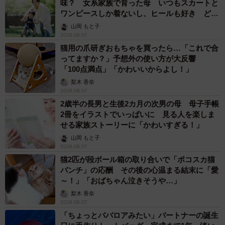
味？ 女系家族で育った母 いつもスカートと
ワンピースしか着ないし、ヒールも好き どの
へんが…
山岡 もと子
2026.08.07
猫用の爪研ぎおもちゃを買ったら…「これで合
ってますか？」予想外の使い方が大反響
「100点満点」「かわいいからよし！」
梨木 香奈
2026.08.07
2歳半の長男と生後2カ月の次男の母 母子手帳
2冊をイラストでいっぱいに 見る人を楽しま
せる家族ストーリーに「かわいすぎる！」
山岡 もと子
2026.08.07
猫2匹が段ボール箱の取り合いで「ポコスカ猫
パンチ」の応酬 その後の心温まる結末に「愛
～！」「おばちゃん泣きそうや…」
梨木 香奈
2026.08.07
「ちょっとババロアみたい」パートナーの誕生