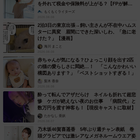
を外れて税金や保険料が上がる？【FPが解
説】
もくもくライターズ
2026.08.08
2泊3日の東京出張→飼い主さんが不在中ハムス
ターに異変 眉間にできた深いしわ、「急に老
けた？」【漫画】
海川 まこと
2026.08.08
赤ちゃんが気になる？ひょっこり顔を出す2匹
の猫の愛らしさに悶絶…！ 「こんなかわいい
構図あります？」「ベストショットすぎる！」
梨木 香奈
2026.08.08
酔って転んでアザだらけ ネイルも折れて超悲
惨 ケガが絶えない夜のお仕事 「病院代」と
数万円を渡す神客も！【現役キャストに取材】
たかなし 亜妖
2026.08.07
乃木坂46賀喜遥香 5年ぶり週チャン表紙 巻
頭グラビアでは激レアなメガネルームウエア姿