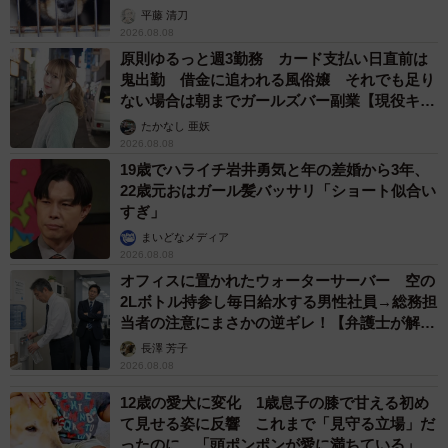
平藤 清刀
2026.08.08
原則ゆるっと週3勤務 カード支払い日直前は
鬼出勤 借金に追われる風俗嬢 それでも足り
ない場合は朝までガールズバー副業【現役キャ
ストに取材】
たかなし 亜妖
2026.08.08
19歳でハライチ岩井勇気と年の差婚から3年、
22歳元おはガール髪バッサリ「ショート似合い
すぎ」
まいどなメディア
2026.08.08
オフィスに置かれたウォーターサーバー 空の
2Lボトル持参し毎日給水する男性社員→総務担
当者の注意にまさかの逆ギレ！【弁護士が解
説】
長澤 芳子
2026.08.08
12歳の愛犬に変化 1歳息子の膝で甘える初め
て見せる姿に反響 これまで「見守る立場」だ
ったのに…「頭ポンポンが愛に満ちている」