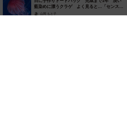
日に手作りトートバッグ 完成まで1年 淡い
藍染めに漂うクラゲ よく見ると…「センスす
ごい」
山岡 もと子
2026.08.07
【漫画】大学生息子の「頼れる彼氏」っぷりを見て母は絶句
「起きなよ、遅刻するよ」って…あなた毎朝私が起こしてます
けど？笑
松波 穂乃圭
2026.08.07
【お盆の帰省】既婚女性の半数以上が「日常よ