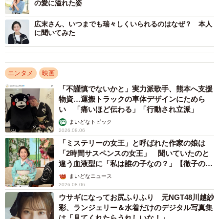
の愛に溢れた姿
広末さん、いつまでも瑞々しくいられるのはなぜ？ 本人
に聞いてみた
エンタメ
映画
「不謹慎でないかと」実力派歌手、熊本へ支援
物資…運搬トラックの車体デザインにためら
い 「痛いほど伝わる」「行動され立派」
まいどなトピック
2026.08.06
「ミステリーの女王」と呼ばれた作家の娘は
「2時間サスペンスの女王」 聞いていたのと
違う血液型に「私は誰の子なの？」【徹子の部
屋】
まいどなニュース
2026.08.06
ウサギになってお尻ふりふり 元NGT48川越紗
彩、ランジェリー＆水着だけのデジタル写真集
は「見てくれたらうれしいな！」