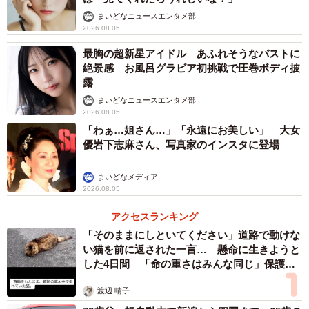
まいどなニュースエンタメ部
2026.08.05
最胸の超新星アイドル あふれそうなバストに
絶景感 お風呂グラビア初挑戦で圧巻ボディ披
露
まいどなニュースエンタメ部
2026.08.05
「わぁ…姐さん…」「永遠にお美しい」 大女
優岩下志麻さん、写真家のインスタに登場
まいどなメディア
2026.08.05
アクセスランキング
「そのままにしといてください」道路で動けな
い猫を前に返された一言… 懸命に生きようと
した4日間 「命の重さはみんな同じ」保護団
体代表の訴え
渡辺 晴子