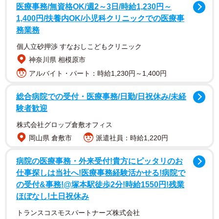
医療事務/無資格OK/週2～3日/時給1,230円～
コンビニ、居酒屋、クリーニング屋、裁判所に並ぶ人。駆
1,400円/扶養内OK/小児科クリニックでの医療事
け出し時代の高校生から二十歳くらいまで色々なアルバイ
務業務
トを経験した。「女優以外で何か違うことができるのでは
個人立砂押渉 すなおしこどもクリニック
ないかと自分の可能性を信じて色々とアルバイトをしまし
神奈川県 相模原市
た。でもすべて上手くいかなかった。結局芝居しかないぞ
アルバイト・パート：時給1,230円～1,400円
と。基本的に社会に適合できない人間なんです」と打ち明
総合病院での受付・医療事務/日勤/日祝休み/未経
ける。
験者歓迎
なにを大げさな…と詳しくアルバイトエピソードを尋ねる
株式会社グロップ倉敷オフィス
と「コンビニだったらレジで寝てしまう。パンもいくつ電
岡山県 倉敷市
派遣社員：時給1,220円
子レンジで爆発させたのかわからない。パンは温めるとき
病院の医療事務・外来受付!貴方にピッタリのお
に袋を少し切らなければいけないのに、それを忘れてポ
仕事探しは当社へ!医療事務経験活かせる!病院で
ン、ボン！…新しいのお持ちいたしますぅ～というのが毎
の受付&事務!@塚本駅徒歩2分!時給1550円!残業
回。クレームの嵐でした」となかなかの強者だ。
ほぼなし!土日祝休み
トランスコスモスパートナーズ株式会社