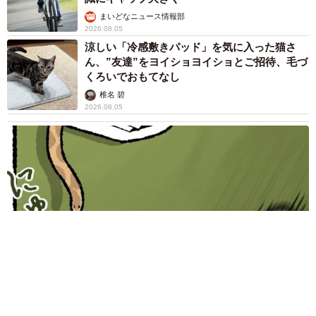
まいどなニュース情報部
2026.08.05
涼しい「冷感敷きパッド」を気に入った猫さ
ん、”友達”をヨイショヨイショとご招待、毛づ
くろいでおもてなし
椎名 碧
2026.08.05
木の枝？エアコンの送風口から細長いものが… 昼休みの診療所
を襲った恐怖の生きもの【漫画】