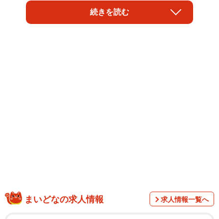
いくとどうやらそこにしか居場所がなかった人のようにも
続きを読む
思える。
兄でお笑いコンビ・オズワルドの伊藤俊介からも「芝居が
なかったらお前は相当に危うい奴だ」と心配されたとい
う、伊藤のアルバイト撃沈エピソードとは。
まいどなの求人情報
求人情報一覧へ