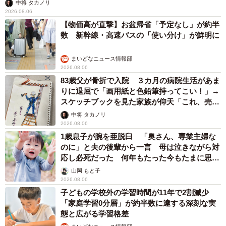
中将 タカノリ
2026.08.06
【物価高が直撃】お盆帰省「予定なし」が約半
数 新幹線・高速バスの「使い分け」が鮮明に
まいどなニュース情報部
2026.08.06
83歳父が骨折で入院 ３カ月の病院生活があま
りに退屈で「画用紙と色鉛筆持ってこい！」→
スケッチブックを見た家族が仰天「これ、売れ
ますよ…」
中将 タカノリ
2026.08.06
1歳息子が腕を亜脱臼 「奥さん、専業主婦な
のに」と夫の後輩から一言 母は泣きながら対
応し必死だった 何年もたった今もたまに思い
出し…
山岡 もと子
2026.08.06
子どもの学校外の学習時間が11年で2割減少
「家庭学習0分層」が約半数に達する深刻な実
態と広がる学習格差