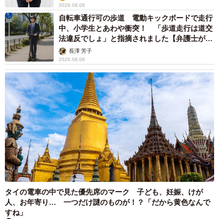
2026.08.06
自転車通行可の歩道 電動キックボードで走行
中、小学生とあわや衝突！ 「歩道走行は道交
法違反でしょ」と指摘されました【弁護士が解
説】
長澤 芳子
2026.08.06
タイの電車の中で見た優先席のマーク 子ども、妊娠、けが
人、お年寄り… 一つだけ謎のものが！？「だから黄色なんで
すね」