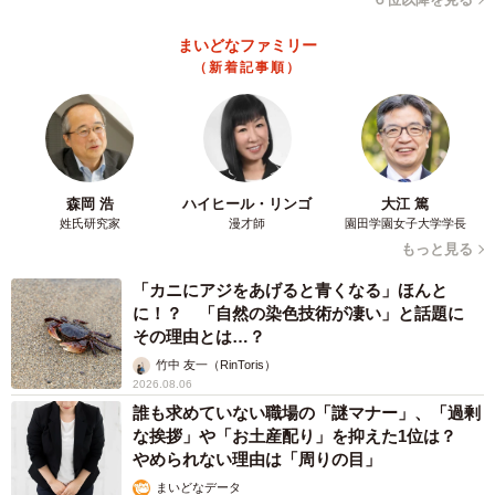
まいどなファミリー
（新着記事順）
森岡 浩
ハイヒール・リンゴ
大江 篤
姓氏研究家
漫才師
園田学園女子大学学長
もっと見る
「カニにアジをあげると青くなる」ほんと
に！？ 「自然の染色技術が凄い」と話題に
その理由とは…？
竹中 友一（RinToris）
2026.08.06
誰も求めていない職場の「謎マナー」、「過剰
な挨拶」や「お土産配り」を抑えた1位は？
やめられない理由は「周りの目」
まいどなデータ