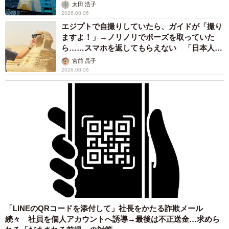
太田 浩子
2026.08.06
エジプトで自撮りしていたら、ガイドが「撮り
ますよ！」→ノリノリでポーズを取っていた
ら……スマホを返してもらえない 「日本人は
カモ代表かも」「私は6時間で3万円払った」
宮前 晶子
2026.08.06
「LINEのQRコードを添付して」社長をかたる詐欺メール
続々 社員を個人アカウントへ誘導→最後は不正送金…求めら