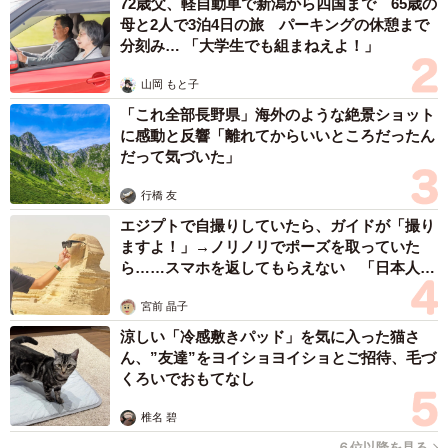
72歳父、軽自動車で新潟から四国まで 65歳の
母と2人で3泊4日の旅 パーキングの休憩まで
分刻み… 「大学生でも組まねえよ！」
山岡 もと子
「これ全部長野県」海外のような絶景ショット
に感動と反響「離れてからいいところだったん
だって気づいた」
行橋 友
エジプトで自撮りしていたら、ガイドが「撮り
ますよ！」→ノリノリでポーズを取っていた
ら……スマホを返してもらえない 「日本人は
カモ代表かも」「私は6時間で3万円払った」
宮前 晶子
涼しい「冷感敷きパッド」を気に入った猫さ
ん、”友達”をヨイショヨイショとご招待、毛づ
くろいでおもてなし
椎名 碧
６位以降を見る