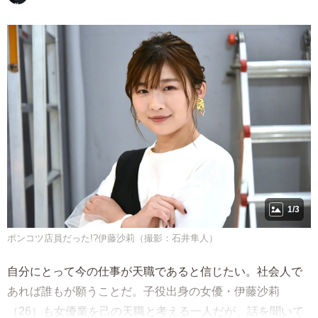
1/3
ポンコツ店員だった!?伊藤沙莉（撮影：石井隼人）
自分にとって今の仕事が天職であると信じたい。社会人で
あれば誰もが願うことだ。子役出身の女優・伊藤沙莉
（26）も女優業を己の天職と考える一人だが、話を聞いて