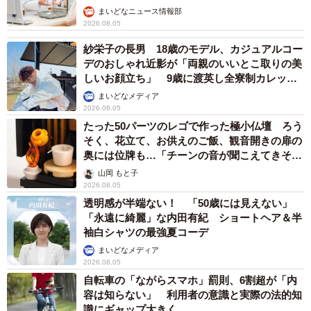
まいどなニュース情報部
2026.08.05
紗栄子の長男 18歳のモデル、カジュアルコー
デのおしゃれ近影が「両親のいいとこ取りの美
しいお顔立ち」 9歳に渡英し全寮制カレッジ
で学ぶ
まいどなメディア
2026.08.05
たった50パーツのレゴで作った極小仏壇 ろう
そく、花立て、お供えのご飯、観音開きの扉の
奥には位牌も…「チーンの音が聞こえてきそ
う」
山岡 もと子
2026.08.05
透明感が半端ない！ 「50歳には見えない」
「永遠に綺麗」な内田有紀 ショートヘア＆半
袖白シャツの最強夏コーデ
まいどなメディア
2026.08.05
自転車の「ながらスマホ」罰則、6割超が「内
容は知らない」 利用者の意識と実際の法的知
識にギャップ大きく