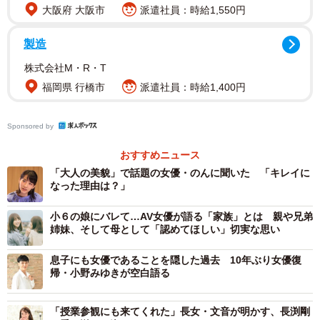
大阪府 大阪市
派遣社員：時給1,550円
製造
株式会社M・R・T
福岡県 行橋市
派遣社員：時給1,400円
Sponsored by
2/3
おすすめニュース
「大人の美貌」で話題の女優・のんに聞いた 「キレイに
『ホテルローヤル』(C)桜木紫乃/集英社(C)2020映画「ホテルローヤル」
なった理由は？」
製作委員会
小６の娘にバレて…AV女優が語る「家族」とは 親や兄弟
姉妹、そして母として「認めてほしい」切実な思い
息子にも女優であることを隠した過去 10年ぶり女優復
帰・小野みゆきが空白語る
「授業参観にも来てくれた」長女・文音が明かす、長渕剛