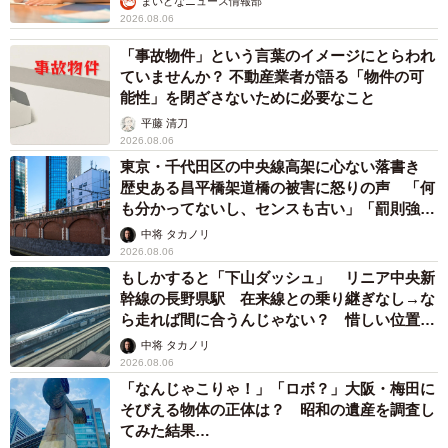
まいどなニュース情報部
2026.08.06
「事故物件」という言葉のイメージにとらわれ
ていませんか？ 不動産業者が語る「物件の可
能性」を閉ざさないために必要なこと
平藤 清刀
2026.08.06
東京・千代田区の中央線高架に心ない落書き
歴史ある昌平橋架道橋の被害に怒りの声 「何
も分かってないし、センスも古い」「罰則強化
して」
中将 タカノリ
2026.08.06
もしかすると「下山ダッシュ」 リニア中央新
幹線の長野県駅 在来線との乗り継ぎなし→な
ら走れば間に合うんじゃない？ 惜しい位置関
係が反響
中将 タカノリ
2026.08.06
「なんじゃこりゃ！」「ロボ？」大阪・梅田に
そびえる物体の正体は？ 昭和の遺産を調査し
てみた結果…