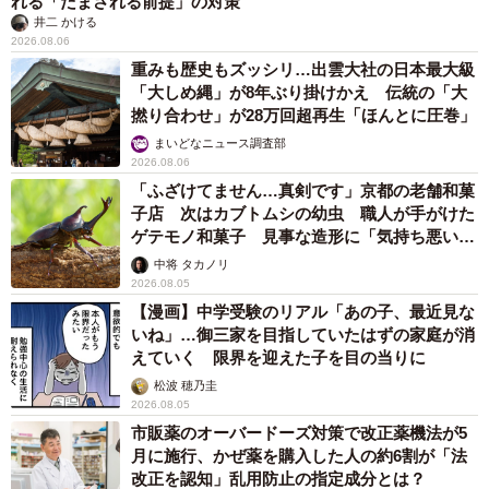
れる「だまされる前提」の対策
井二 かける
2026.08.06
重みも歴史もズッシリ…出雲大社の日本最大級
「大しめ縄」が8年ぶり掛けかえ 伝統の「大
撚り合わせ」が28万回超再生「ほんとに圧巻」
まいどなニュース調査部
2026.08.06
「ふざけてません…真剣です」京都の老舗和菓
子店 次はカブトムシの幼虫 職人が手がけた
ゲテモノ和菓子 見事な造形に「気持ち悪いく
らいリアル」
中将 タカノリ
2026.08.05
【漫画】中学受験のリアル「あの子、最近見な
いね」…御三家を目指していたはずの家庭が消
えていく 限界を迎えた子を目の当りに
松波 穂乃圭
2026.08.05
市販薬のオーバードーズ対策で改正薬機法が5
月に施行、かぜ薬を購入した人の約6割が「法
改正を認知」乱用防止の指定成分とは？