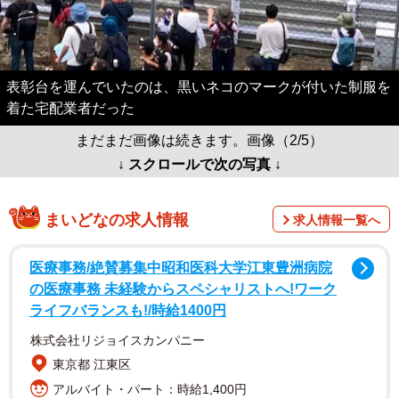
表彰台を運んでいたのは、黒いネコのマークが付いた制服を
着た宅配業者だった
まだまだ画像は続きます。画像（2/5）
↓ スクロールで次の写真 ↓
まいどなの求人情報
求人情報一覧へ
医療事務/絶賛募集中昭和医科大学江東豊洲病院
の医療事務 未経験からスペシャリストへ!ワーク
ライフバランスも!/時給1400円
株式会社リジョイスカンパニー
東京都 江東区
アルバイト・パート：時給1,400円