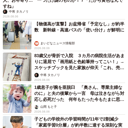
人、お年寄り… 一つだけ謎のものが！？「だから黄色なんで
すね」
中将 タカノリ
2026.08.06
【物価高が直撃】お盆帰省「予定なし」が約半
数 新幹線・高速バスの「使い分け」が鮮明に
まいどなニュース情報部
2026.08.06
83歳父が骨折で入院 ３カ月の病院生活があま
りに退屈で「画用紙と色鉛筆持ってこい！」→
スケッチブックを見た家族が仰天「これ、売れ
ますよ…」
中将 タカノリ
2026.08.06
1歳息子が腕を亜脱臼 「奥さん、専業主婦な
のに」と夫の後輩から一言 母は泣きながら対
応し必死だった 何年もたった今もたまに思い
出し…
山岡 もと子
2026.08.06
子どもの学校外の学習時間が11年で2割減少
「家庭学習0分層」が約半数に達する深刻な実