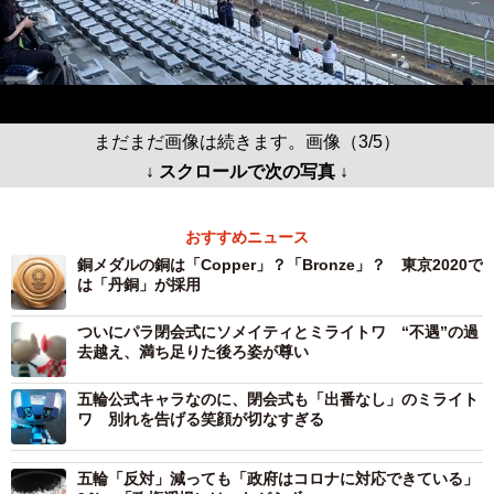
まだまだ画像は続きます。画像（3/5）
↓ スクロールで次の写真 ↓
おすすめニュース
銅メダルの銅は「Copper」？「Bronze」？ 東京2020で
は「丹銅」が採用
ついにパラ閉会式にソメイティとミライトワ “不遇”の過
去越え、満ち足りた後ろ姿が尊い
五輪公式キャラなのに、閉会式も「出番なし」のミライト
ワ 別れを告げる笑顔が切なすぎる
五輪「反対」減っても「政府はコロナに対応できている」