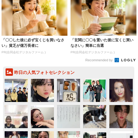
「〇〇した後に必ず宝くじを買いなさ
「玄関に〇〇を置いた後に宝くじ買い
い」貧乏が億万長者に
なさい」簡単に当選
PR(合同会社デジタルファーム )
PR(合同会社デジタルファーム )
Recommended by
昨日の人気フォトセレクション