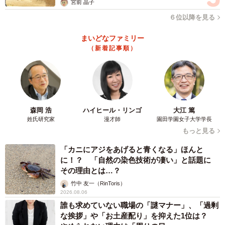
宮前 晶子
６位以降を見る
まいどなファミリー
（新着記事順）
森岡 浩
ハイヒール・リンゴ
大江 篤
姓氏研究家
漫才師
園田学園女子大学学長
もっと見る
「カニにアジをあげると青くなる」ほんと
に！？ 「自然の染色技術が凄い」と話題に
その理由とは…？
竹中 友一（RinToris）
2026.08.06
誰も求めていない職場の「謎マナー」、「過剰
な挨拶」や「お土産配り」を抑えた1位は？