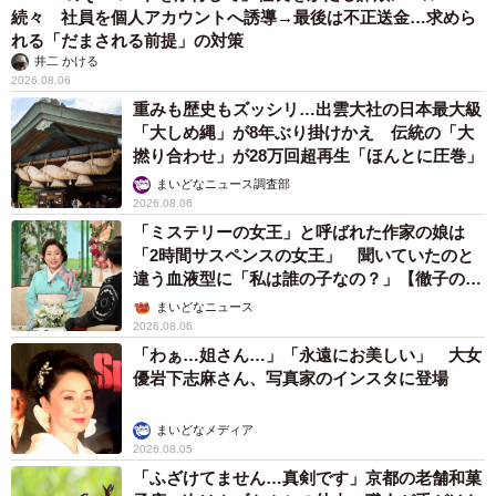
続々 社員を個人アカウントへ誘導→最後は不正送金…求めら
れる「だまされる前提」の対策
井二 かける
2026.08.06
重みも歴史もズッシリ…出雲大社の日本最大級
「大しめ縄」が8年ぶり掛けかえ 伝統の「大
撚り合わせ」が28万回超再生「ほんとに圧巻」
まいどなニュース調査部
2026.08.06
「ミステリーの女王」と呼ばれた作家の娘は
「2時間サスペンスの女王」 聞いていたのと
違う血液型に「私は誰の子なの？」【徹子の部
屋】
まいどなニュース
2026.08.06
「わぁ…姐さん…」「永遠にお美しい」 大女
優岩下志麻さん、写真家のインスタに登場
まいどなメディア
2026.08.05
「ふざけてません…真剣です」京都の老舗和菓