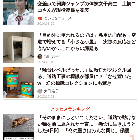
交差点で開脚ジャンプの体操女子高生 土橋コ
コさんが現役復帰を発表
まいどなニュース
2024.08.25
「目的外に使われるのでは」悪用の心配も→空
港で増えてる「小さな小屋」 実際の反応はど
うなのか…これからの課題も
谷町 邦子
2023.08.10
「騒音レベルだった…」回転灯がクルクル回
る、道路工事の標識が部屋に？「なぜ置いた
w」幻の標識コレクションにも驚き
太田 浩子
2023.06.08
アクセスランキング
「そのままにしといてください」道路で動けな
い猫を前に返された一言… 懸命に生きようと
した4日間 「命の重さはみんな同じ」保護団
体代表の訴え