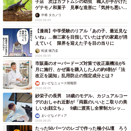
子店 次はカブトムシの幼虫 職人が手がけた
ゲテモノ和菓子 見事な造形に「気持ち悪いく
らいリアル」
中将 タカノリ
2026.08.05
【漫画】中学受験のリアル「あの子、最近見な
いね」…御三家を目指していたはずの家庭が消
えていく 限界を迎えた子を目の当りに
松波 穂乃圭
2026.08.05
市販薬のオーバードーズ対策で改正薬機法が5
月に施行、かぜ薬を購入した人の約6割が「法
改正を認知」乱用防止の指定成分とは？
まいどなニュース情報部
2026.08.05
紗栄子の長男 18歳のモデル、カジュアルコー
デのおしゃれ近影が「両親のいいとこ取りの美
しいお顔立ち」 9歳に渡英し全寮制カレッジ
で学ぶ
まいどなメディア
2026.08.05
たった50パーツのレゴで作った極小仏壇 ろう