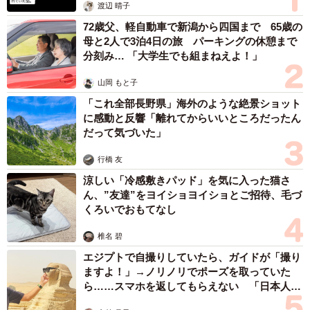
渡辺 晴子
72歳父、軽自動車で新潟から四国まで 65歳の
母と2人で3泊4日の旅 パーキングの休憩まで
分刻み… 「大学生でも組まねえよ！」
山岡 もと子
「これ全部長野県」海外のような絶景ショット
に感動と反響「離れてからいいところだったん
だって気づいた」
行橋 友
涼しい「冷感敷きパッド」を気に入った猫さ
ん、”友達”をヨイショヨイショとご招待、毛づ
くろいでおもてなし
椎名 碧
エジプトで自撮りしていたら、ガイドが「撮り
ますよ！」→ノリノリでポーズを取っていた
ら……スマホを返してもらえない 「日本人は
カモ代表かも」「私は6時間で3万円払った」