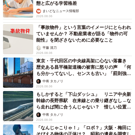
態と広がる学習格差
まいどなニュース情報部
2026.08.06
「事故物件」という言葉のイメージにとらわれ
ていませんか？ 不動産業者が語る「物件の可
能性」を閉ざさないために必要なこと
平藤 清刀
2026.08.06
東京・千代田区の中央線高架に心ない落書き
歴史ある昌平橋架道橋の被害に怒りの声 「何
も分かってないし、センスも古い」「罰則強化
して」
中将 タカノリ
2026.08.06
もしかすると「下山ダッシュ」 リニア中央新
幹線の長野県駅 在来線との乗り継ぎなし→な
ら走れば間に合うんじゃない？ 惜しい位置関
係が反響
中将 タカノリ
2026.08.06
「なんじゃこりゃ！」「ロボ？」大阪・梅田に
そびえる物体の正体は？ 昭和の遺産を調査し