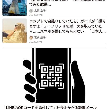
てみた結果…
太田 浩子
2026.08.06
エジプトで自撮りしていたら、ガイドが「撮り
ますよ！」→ノリノリでポーズを取っていた
ら……スマホを返してもらえない 「日本人は
カモ代表かも」「私は6時間で3万円払った」
宮前 晶子
2026.08.06
「LINEのQRコードを添付して」社長をかたる詐欺メール