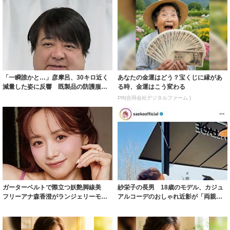
「一瞬誰かと…」彦摩呂、30キロ近く
あなたの金運はどう？宝くじに縁があ
減量した姿に反響 既製品の防護服が
る時、金運はこう変わる
着られると...
PR(合同会社デジタルファーム )
ガーターベルトで際立つ妖艶脚線美
紗栄子の長男 18歳のモデル、カジュ
フリーアナ森香澄がランジェリーモデ
アルコーデのおしゃれ近影が「両親の
ルに ｢PE...
いいとこ取...