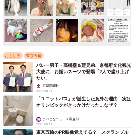
おもしろ
東京五輪
バレー男子・高橋塁＆藍兄弟、京都府文化観光
大使に、お揃いスーツで登場「2人で盛り上げ
たい」
京都新聞社
2025.08.04
「ユニットバス」が誕生した意外な理由 実は
オリンピックがきっかけだった…なぜ？
まいどなニュース調査部
2025.06.17
東京五輪のPR映像覚えてる？ スクランブル