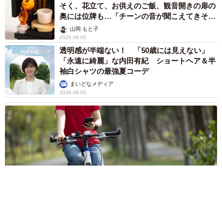
そく、花立て、お供えのご飯、観音開きの扉の
奥には位牌も…「チーンの音が聞こえてきそ
う」
山岡 もと子
2026.08.05
透明感が半端ない！ 「50歳には見えない」
「永遠に綺麗」な内田有紀 ショートヘア＆半
袖白シャツの最強夏コーデ
まいどなメディア
2026.08.05