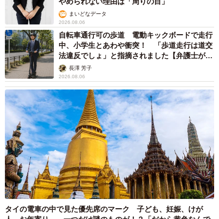
やめられない理由は「周りの目」
まいどなデータ
2026.08.06
自転車通行可の歩道 電動キックボードで走行
中、小学生とあわや衝突！ 「歩道走行は道交
法違反でしょ」と指摘されました【弁護士が解
説】
長澤 芳子
2026.08.06
タイの電車の中で見た優先席のマーク 子ども、妊娠、けが