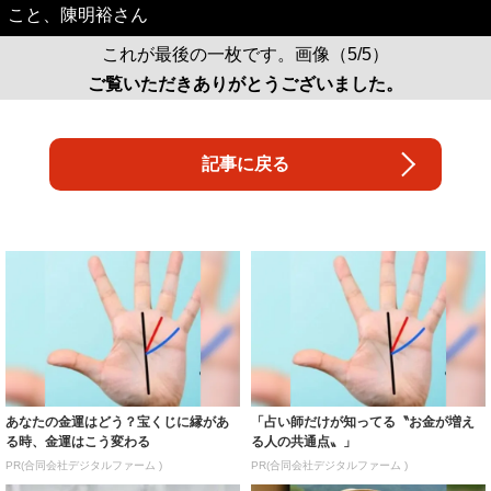
こと、陳明裕さん
これが最後の一枚です。画像（5/5）
ご覧いただきありがとうございました。
記事に戻る
あなたの金運はどう？宝くじに縁があ
「占い師だけが知ってる〝お金が増え
る時、金運はこう変わる
る人の共通点〟」
PR(合同会社デジタルファーム )
PR(合同会社デジタルファーム )