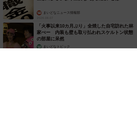
まいどなニュース情報部
2026.08.07
「火事以来10カ月ぶり」全焼した自宅訪れた林
家ぺー 内装も壁も取り払われスケルトン状態
の部屋に呆然
まいどなトピック
2026.08.07
「こんなかわいい子おるん！？」大阪出身のUHB26歳アナが話