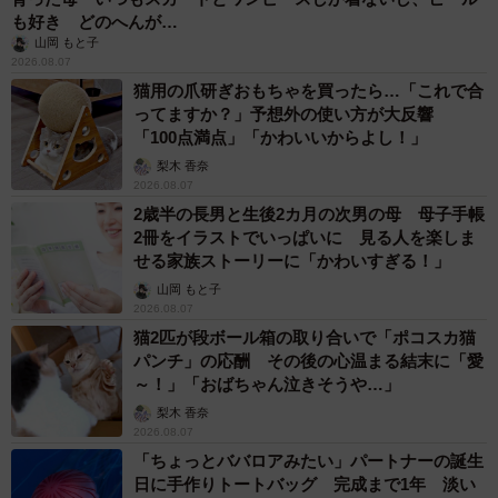
も好き どのへんが…
山岡 もと子
2026.08.07
猫用の爪研ぎおもちゃを買ったら…「これで合
ってますか？」予想外の使い方が大反響
「100点満点」「かわいいからよし！」
梨木 香奈
2026.08.07
2歳半の長男と生後2カ月の次男の母 母子手帳
2冊をイラストでいっぱいに 見る人を楽しま
せる家族ストーリーに「かわいすぎる！」
山岡 もと子
2026.08.07
猫2匹が段ボール箱の取り合いで「ポコスカ猫
パンチ」の応酬 その後の心温まる結末に「愛
～！」「おばちゃん泣きそうや…」
梨木 香奈
2026.08.07
「ちょっとババロアみたい」パートナーの誕生
日に手作りトートバッグ 完成まで1年 淡い