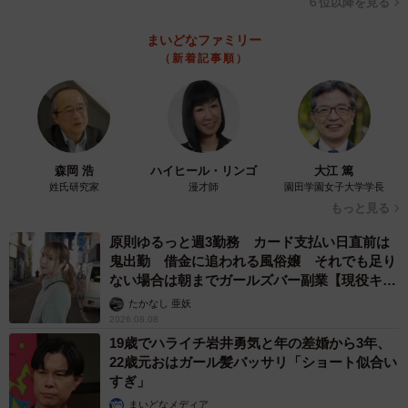
６位以降を見る
まいどなファミリー
（新着記事順）
森岡 浩
ハイヒール・リンゴ
大江 篤
姓氏研究家
漫才師
園田学園女子大学学長
もっと見る
原則ゆるっと週3勤務 カード支払い日直前は
鬼出勤 借金に追われる風俗嬢 それでも足り
ない場合は朝までガールズバー副業【現役キャ
ストに取材】
たかなし 亜妖
2026.08.08
19歳でハライチ岩井勇気と年の差婚から3年、
22歳元おはガール髪バッサリ「ショート似合い
すぎ」
まいどなメディア