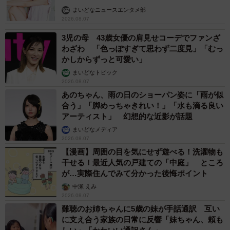
まいどなニュースエンタメ部
2026.08.07
3児の母 43歳女優の肩見せコーデでファンざ
わざわ 「色っぽすぎて思わず二度見」「むっ
かしからずっと可愛い」
まいどなトピック
2026.08.07
あのちゃん、雨の日のショーパン姿に「雨が似
合う」「脚めっちゃきれい！」「水も滴る良い
アーティスト」 幻想的な近影が話題
まいどなメディア
2026.08.07
【漫画】周囲の目を気にせず遊べる！洗濯物も
干せる！最近人気の戸建ての「中庭」 ところ
が…実際住んでみて分かった後悔ポイント
中瀬 えみ
2026.08.07
難聴のお姉ちゃんに5歳の妹が手話通訳 互い
に支え合う家族の日常に反響「妹ちゃん、頼も