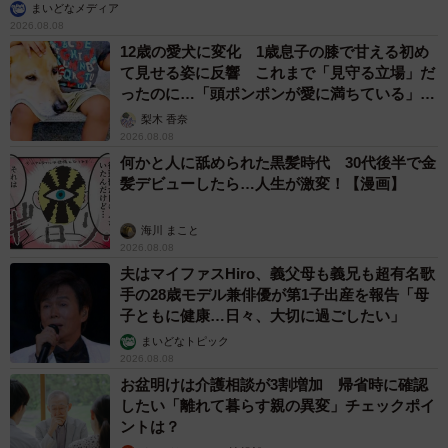
まいどなメディア
2026.08.08
12歳の愛犬に変化 1歳息子の膝で甘える初め
て見せる姿に反響 これまで「見守る立場」だ
ったのに…「頭ポンポンが愛に満ちている」
「尊…」
梨木 香奈
2026.08.08
何かと人に舐められた黒髪時代 30代後半で金
髪デビューしたら…人生が激変！【漫画】
海川 まこと
2026.08.08
夫はマイファスHiro、義父母も義兄も超有名歌
手の28歳モデル兼俳優が第1子出産を報告「母
子ともに健康…日々、大切に過ごしたい」
まいどなトピック
2026.08.08
お盆明けは介護相談が3割増加 帰省時に確認
したい「離れて暮らす親の異変」チェックポイ
ントは？