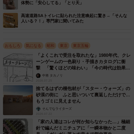
ユニットバスが作られた意外な理由
体勢に「安心してる」「とり天」
https://www.instagram.com/reel/DGxori8SVT4/
高速道路SAトイレに貼られた注意喚起に驚き→「そんな
人いる？！」専門家に聞いてみた
おもしろ
気になる
昭和
東京
東京五輪
「よくこれで受注を取れたな」1980年代、クレ
ーンゲームの一色刷り・手描きカタログに衝
撃 「驚くほどの味わい」「今の時代は効果あ
りそう」
中将 タカノリ
2026.07.25
捨てるはずの梱包材が「スター・ウォーズ」の
砂漠の街に ふと思いついて裏返しただけで…
もうゴミに見えません
そんでなライターズ
2026.07.22
「家の人達はコレが何か知らなかった…」極細
針で編んだミニチュアに「一瞬本物かと二度