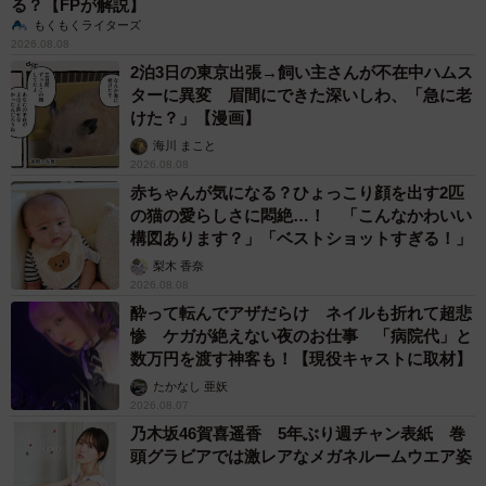
る？【FPが解説】
もくもくライターズ
2026.08.08
2泊3日の東京出張→飼い主さんが不在中ハムス
ターに異変 眉間にできた深いしわ、「急に老
けた？」【漫画】
海川 まこと
2026.08.08
赤ちゃんが気になる？ひょっこり顔を出す2匹
の猫の愛らしさに悶絶…！ 「こんなかわいい
構図あります？」「ベストショットすぎる！」
梨木 香奈
2026.08.08
酔って転んでアザだらけ ネイルも折れて超悲
惨 ケガが絶えない夜のお仕事 「病院代」と
数万円を渡す神客も！【現役キャストに取材】
たかなし 亜妖
2026.08.07
乃木坂46賀喜遥香 5年ぶり週チャン表紙 巻
頭グラビアでは激レアなメガネルームウエア姿