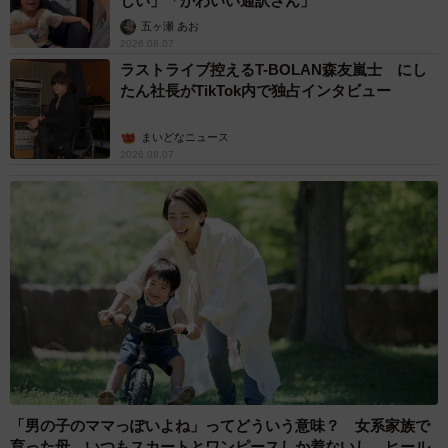
しい」「かわいい通訳さん」
五ヶ瀬 あお
2026.08.07
ラストライブ控えるT-BOLAN森友嵐士 にし
たん社長がTikTok内で独占インタビュー
まいどなニュース
2026.08.07
「男の子のママっぽいよね」ってどういう意味？ 女系家族で
育った母 いつもスカートとワンピースしか着ないし、ヒール