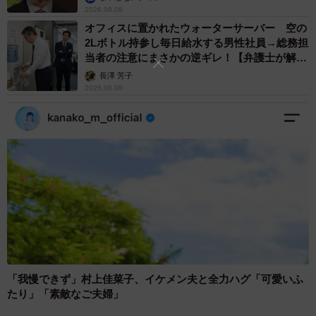
2026.08.08
オフィスに置かれたウォーターサーバー 空の
2Lボトル持参し毎日給水する男性社員→総務担
当者の注意にまさかの逆ギレ！【弁護士が解
説】
長澤 芳子
2026.08.08
「我慢できず」村上佳菜子、イケメン夫と全力ハグ「可愛いふ
たり」「素敵なご夫婦」