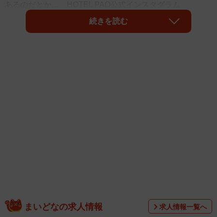
あるのだとか…。HOTEL PAO公式インスタグラム
(@hotel_pao_nagoya)がなぜユニットバスが誕生したのか
続きを読む
を解説しています。
ユニットバスの普及率は95%！
まいどなの求人情報
▽ユニットバスが誕生した理由
求人情報一覧へ