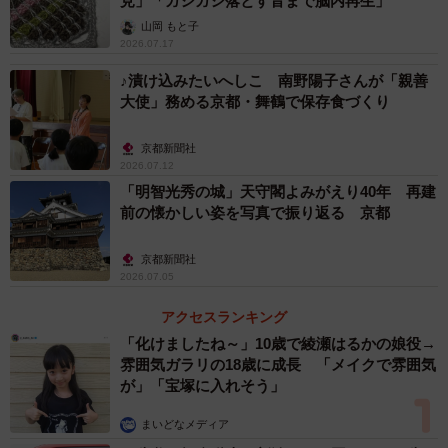
見」「ガシガシ落とす音まで脳内再生」
山岡 もと子
2026.07.17
♪漬け込みたいへしこ 南野陽子さんが「親善
大使」務める京都・舞鶴で保存食づくり
京都新聞社
2026.07.12
「明智光秀の城」天守閣よみがえり40年 再建
前の懐かしい姿を写真で振り返る 京都
京都新聞社
2026.07.05
アクセスランキング
「化けましたね～」10歳で綾瀬はるかの娘役→
雰囲気ガラリの18歳に成長 「メイクで雰囲気
が」「宝塚に入れそう」
まいどなメディア