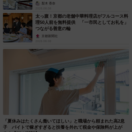
梨木 香奈
2026.08.08
太っ腹！京都の老舗中華料理店がフルコース料
理50人前を無料提供 「一市民としてお礼を」
つながる善意の輪
京都新聞社
2026.08.08
「夏休みはたくさん働いてほしい」と職場から頼まれた高2息
子 バイトで稼ぎすぎると扶養を外れて税金や保険料が上が