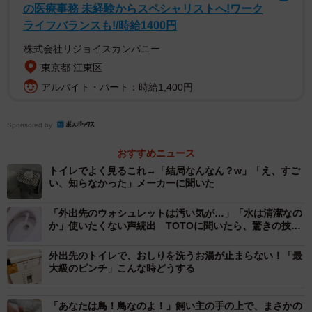
の医療事務 未経験からスペシャリストへ!ワーク
ライフバランスも!/時給1400円
株式会社リジョイスカンパニー
東京都 江東区
アルバイト・パート：時給1,400円
Sponsored by
2/2
おすすめニュース
トイレでよく見るこれ→「結局なんなん？w」「え、すご
ユニットバスを世界で初めて採用したのホテルニューオータニだそう※
い、知らなかった」メーカーに聞いた
画像はイメージです（Yusei/stock.adobe.com）
「外出先のウォシュレットは汚い気が…」「水は清潔なの
今ではあって当たり前な存在の「ユニットバス」。誕生の
か」使いたくない声続出 TOTOに聞いたら、驚きの技術
が…
理由を知ると、ユニットバスの見方がちょっと変わるので
外出先のトイレで、おしりを洗うお湯が止まらない！「最
はないでしょうか。
大級のピンチ」こんな時どうする
▽出典：HOTEL PAO公式インスタグラム／これ知ってた？
「あなたは鳥！鳥なのよ！」飼い主の手の上で、まさかの