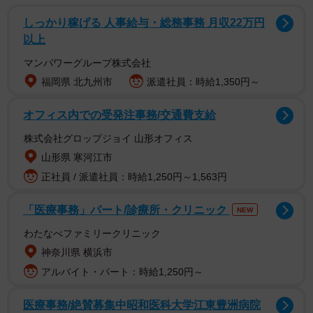
"急激なホテル需要の建設工期短縮が課題になっていたから"
しっかり稼げる 人事給与・総務事務 月収22万円
以上
1963年東京オリンピックの開催にあたり、各国からの観光
マンパワーグループ株式会社
客に対応するべく多くのホテルが必要に…。需要が高まる
福岡県 北九州市
派遣社員：時給1,350円～
なかで特に時間がかかる「水回り」を工場で組み立ててユ
オフィス内での受発注事務/交通費支給
ニット化し、それをそのまま設置することで工期を大幅に
短縮できた為、工期を早めたいホテル業界はユニットバス
株式会社グロップジョイ 山形オフィス
をすぐに採用したとのこと。
山形県 寒河江市
※ ユニットバスを世界で初めて採用したのホテルニューオ
正社員 / 派遣社員：時給1,250円～1,563円
ータニだそう。利便性と低コストから後に続く形で色々な
「医療事務」パート/診療所・クリニック
NEW
ホテルでユニットバスが採用されていったのだとか。その
わたなべファミリークリニック
後、ホテルだけではなくマンションやアパートにも使われ
神奈川県 横浜市
るように。
アルバイト・パート：時給1,250円～
医療事務/絶賛募集中昭和医科大学江東豊洲病院