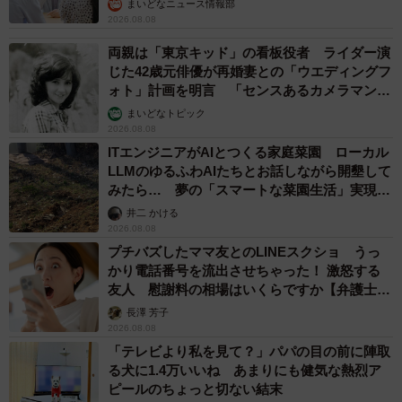
まいどなニュース情報部
2026.08.08
両親は「東京キッド」の看板役者 ライダー演
じた42歳元俳優が再婚妻との「ウエディングフ
ォト」計画を明言 「センスあるカメラマン求
む」
まいどなトピック
2026.08.08
ITエンジニアがAIとつくる家庭菜園 ローカル
LLMのゆるふわAIたちとお話しながら開墾して
みたら… 夢の「スマートな菜園生活」実現な
るか
井二 かける
2026.08.08
プチバズしたママ友とのLINEスクショ うっ
かり電話番号を流出させちゃった！ 激怒する
友人 慰謝料の相場はいくらですか【弁護士が
解説】
長澤 芳子
2026.08.08
「テレビより私を見て？」パパの目の前に陣取
る犬に1.4万いいね あまりにも健気な熱烈ア
ピールのちょっと切ない結末