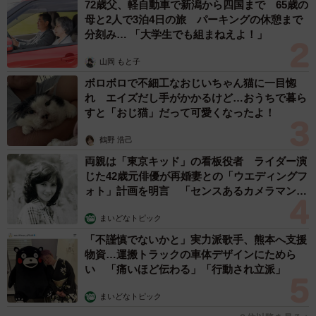
72歳父、軽自動車で新潟から四国まで 65歳の
母と2人で3泊4日の旅 パーキングの休憩まで
分刻み… 「大学生でも組まねえよ！」
山岡 もと子
ボロボロで不細工なおじいちゃん猫に一目惚
れ エイズだし手がかかるけど…おうちで暮ら
すと「おじ猫」だって可愛くなったよ！
鶴野 浩己
両親は「東京キッド」の看板役者 ライダー演
じた42歳元俳優が再婚妻との「ウエディングフ
ォト」計画を明言 「センスあるカメラマン求
む」
まいどなトピック
「不謹慎でないかと」実力派歌手、熊本へ支援
物資…運搬トラックの車体デザインにためら
い 「痛いほど伝わる」「行動され立派」
まいどなトピック