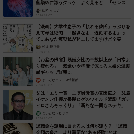
藍染めに漂うクラゲ よく見ると…「センスす
ごい」
山岡 もと子
2026.08.07
【漫画】大学生息子の「頼れる彼氏」っぷりを
見て母は絶句 「起きなよ、遅刻するよ」っ
て…あなた毎朝私が起こしてますけど？笑
松波 穂乃圭
2026.08.07
【お盆の帰省】既婚女性の半数以上が「日常よ
り疲れる」 気遣いや準備で深まる夫婦の温度
感ギャップ鮮明に
まいどなニュース情報部
2026.08.07
父は「エミー賞」主演男優賞の真田広之 31歳
イケメン俳優が長髪ヒゲのワイルド近影「ガチ
ヒロさんそっくり」「新たな一面もステキ」
まいどなトピック
2026.08.07
退職金を運用に回せる人は何が違う？ 「退職
金額の多さ」より重要な“ある経験”とは