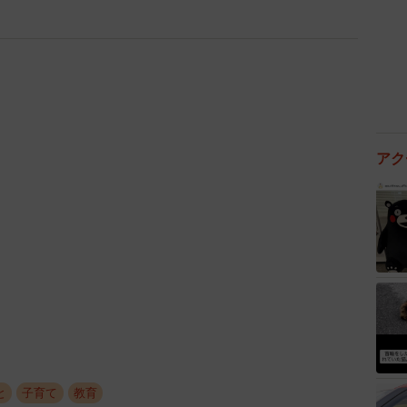
アク
3/9
となき仏」（提供：やまぎし みゆきさん）
はなく主体性を引き出すように仕向ける手腕というのは
出来んが」
上がりませんわ」
りするから凄いよね～～。」
が仏教用語にしか聞こえない」
と
子育て
教育