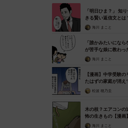
「保育士さんの給料あげてほしい」
「明日ひま？」 知
きる賢い返信文とは
漫画には絶賛コメントがたくさん寄
海川 まこと
まであらわれました。
「誰かみたいになら
保育士という仕事の素晴らしさ
が苦手な娘に教わっ
やまぎしさんに漫画について詳し
海川 まこと
──仏先生に助けられましたね。
【漫画】中学受験の
たはずの家庭が消え
ベテラン先生なので、子どもへの接
松波 穂乃圭
こんなに鮮やかな技を目の当たりに
──仏先生は、どんなところがスゴイ
木の枝？エアコンの
怖の生きもの【漫画
こどもの細かい部分をよく見てくだ
海川 まこと