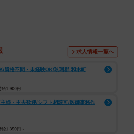
頭が上がりません😭
/ogxvZXw2Mu
yama_27)
September 10, 2021
がりません」と漫画を投稿したのは「やまぎし みゆき
報
に通う２歳の「はるちゃん」と４歳の「ちーちゃん」
求人情報一覧へ
ょっぴり不思議でおもしろい発言や行動を優しいタッチ
。今回は、保育園帰りに起きた“困った”を、見事解決し
K/資格不問・未経験OK/玖珂郡 和木町
給1,900円
る“困った”が…
主婦・主夫歓迎/シフト相談可/医師事務作
給1,350円～