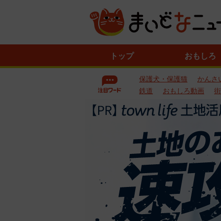
ニ
トップ
おもしろ
ュ
ー
保護犬・保護猫
かんさ
ス
一
鉄道
おもしろ動画
街
覧