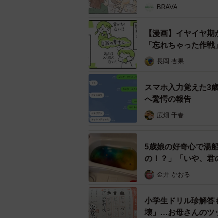
す…。
BRAVA
「先生がお靴を取ってあげよう こ
【漫画】イヤイヤ期
「忘れちゃった作戦
れ？とママが思う間もなく、シュタ
と駆け寄ります。自分の靴はこれと
長岡 杏果
言葉に「でちる！」と自分で靴下と
（さようなら）」と帰ったのでした
スマホ入力覚えた3歳
へ驚愕の報告
保育士さんには頭が上がりませ
広畑 千春
5歳娘の好奇心で湯
の！？」「いや、君
金井 かおる
小学生ドリル珍解答
壊」…お母さんのツ