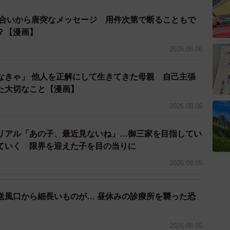
り合いから唐突なメッセージ 用件次第で断ることもで
？【漫画】
せられ、素晴らしさと感謝の気持ちから手を合わせる人
2026.08.06
なきゃ」 他人を正解にして生きてきた母親 自己主張
を感じました
た大切なこと【漫画】
く聞きました。
2026.08.06
リアル「あの子、最近見ないね」…御三家を目指してい
ていく 限界を迎えた子を目の当りに
し方はいつもすごいなあ〜と思っていました。でも、
2026.08.05
したことは初めてだったのでびっくりしました。
と感じていますか？
送風口から細長いものが… 昼休みの診療所を襲った恐
】
さっているな〜といつも思います。連絡帳の『今日の
2026.08.05