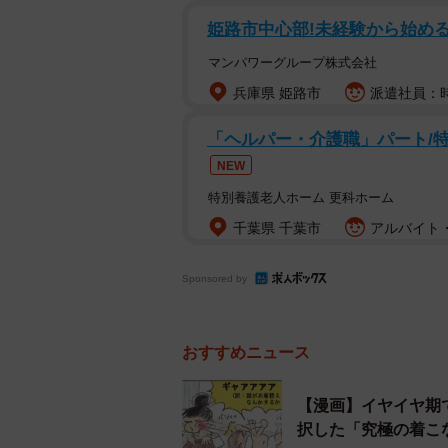
姫路市中心部!未経験から始め
マンパワーグループ株式会社
兵庫県 姫路市
派遣社員：時
「ヘルパー・介護職」パート/
NEW
特別養護老人ホーム 更科ホーム
千葉県 千葉市
アルバイト・
Sponsored by
仏先生登場
下駄箱の前で「さ、帰ろ お靴取っ
おすすめニュース
ゃんがビターンと床に倒れて「イヤ
ヤ期。「靴を履かないと帰れないよ
【漫画】イヤイヤ期
択した「究極の着こ
ません。そこへジャワーンという効果