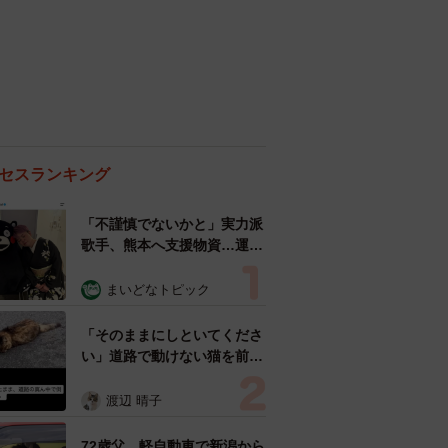
セスランキング
「不謹慎でないかと」実力派
歌手、熊本へ支援物資…運搬
トラックの車体デザインにた
めらい 「痛いほど伝わる」
まいどなトピック
「行動され立派」
「そのままにしといてくださ
い」道路で動けない猫を前に
返された一言… 懸命に生き
ようとした4日間 「命の重
渡辺 晴子
さはみんな同じ」保護団体代
表の訴え
72歳父、軽自動車で新潟から