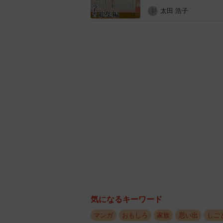
太田 浩子
「これはまごうこ
「この言われた事をやってもらうで
匠の技なんですよね…」
「使えるな…笑 そんな仏みたいな顔
「いやほんと、保育士さんには頭が
「しかもその子によって対応違った
気になるキーワード
「仏先生のおかげで『しゃーだら』
マンガ
おもしろ
家族
思い出
しご
「仏様に見えるのは、わかる」