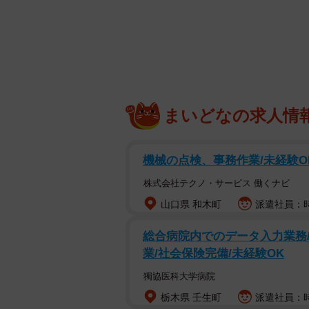
毎日毎日、保育士さんには
（1/2）
pic.twitter.com
— やまぎし みゆき (@yuki
「毎日毎日、保育士さんには頭が上
まいどなの求人情
（
@yukiyama_27
）」さん。保育園
姉妹を育てるママとして、姉妹のち
の漫画にしてSNSに発表しています
機械の点検、事務作業/未経験O
た保育士さんのお話です。
株式会社テクノ・サービス 働くナビ
山口県 和木町
派遣社員：時
保育園下駄箱前でわりと頻発す
総合病院内でのデータ入力業務/
業/社会保険完備/未経験OK
獨協医科大学病院
栃木県 壬生町
派遣社員：時