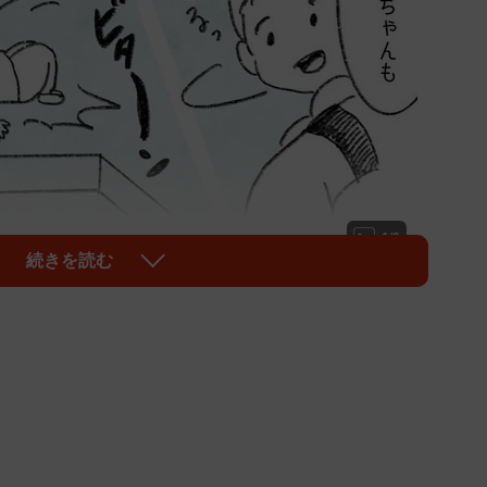
1/9
続きを読む
ってしまった…（提供：やまぎし みゆきさん）
はかかせない「イヤイヤ期」。頭ではわかっていて
や！」に冷静に対応できなくて、就寝前に猛省したりす
りを預かり、毎日お世話をしてくださる保育士さんのプ
に、「スゴイ！」「保育士さんはマジシャンだよー！」
コメントが集まりました。