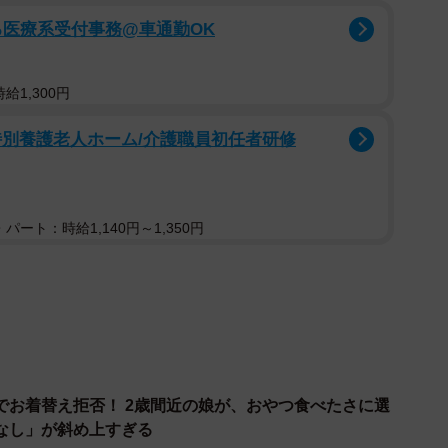
る医療系受付事務@車通勤OK
給1,300円
特別養護老人ホーム/介護職員初任者研修
パート：時給1,140円～1,350円
2/9
！（提供：やまぎし みゆきさん）
ておいで」と促すやまぎしさん。すると突然、はるち
ッ」と拒否します。そうです…はるちゃんは絶賛イヤイ
」などと言ってはみるものの、すべて「ヤダ！」と動き
でお着替え拒否！ 2歳間近の娘が、おやつ食べたさに選
なし」が斜め上すぎる
音とともに仏様の顔で描かれた“仏先生”が登場しま