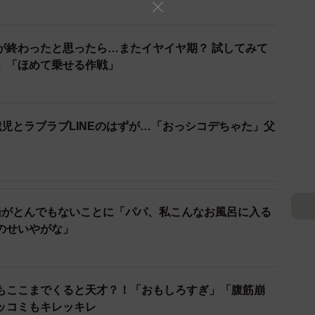
れかな？」と仏先生が手をのばした先は…隣の靴。あ
が終わったと思ったら…またイヤイヤ期？ 試してみて
」「ほめて乗せる作戦」
ッとはるちゃんは立ち上がり「それだ（じゃ）ないよ」
指さし、仏先生の「もしや靴下も履けるのかしら…」の
靴を履きます。そして、とっても満足気に「しゃーだら
。
児とラブラブLINEのはずが…「おっシコデちゃた」父
ん
船がとんでもないことに「パパ、私こんなお風呂に入る
のせいやがな」
もここまでくると天才？！「おもしろすぎ」「腹筋崩
ッコミもキレッキレ