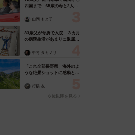
四国まで 65歳の母と2人で
3泊4日の旅 パーキングの休
憩まで分刻み… 「大学生で
山岡 もと子
も組まねえよ！」
83歳父が骨折で入院 ３カ月
の病院生活があまりに退屈で
「画用紙と色鉛筆持ってこ
い！」→スケッチブックを見
中将 タカノリ
た家族が仰天「これ、売れま
すよ…」
「これ全部長野県」海外のよ
うな絶景ショットに感動と反
響「離れてからいいところだ
ったんだって気づいた」
行橋 友
６位以降を見る