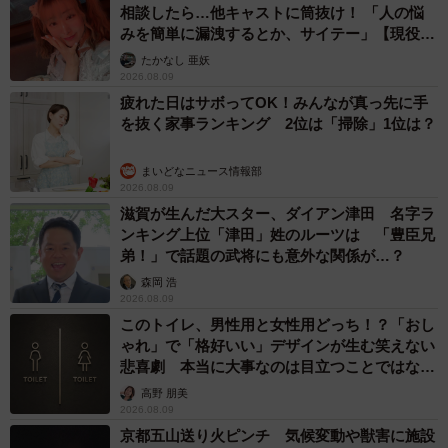
相談したら…他キャストに筒抜け！ 「人の悩
みを簡単に漏洩するとか、サイテー」【現役キ
ャストに取材】
たかなし 亜妖
2026.08.09
疲れた日はサボってOK！みんなが真っ先に手
を抜く家事ランキング 2位は「掃除」1位は？
まいどなニュース情報部
2026.08.09
滋賀が生んだ大スター、ダイアン津田 名字ラ
ンキング上位「津田」姓のルーツは 「豊臣兄
弟！」で話題の武将にも意外な関係が…？
森岡 浩
2026.08.09
このトイレ、男性用と女性用どっち！？「おし
ゃれ」で「格好いい」デザインが生む笑えない
悲喜劇 本当に大事なのは目立つことではな
く…
高野 朋美
2026.08.09
京都五山送り火ピンチ 気候変動や獣害に施設