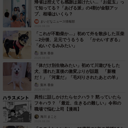
帰省は控えても感謝は届けたい…「お盆玉」っ
て知ってる？「あげる派」の4割が金額アッ
プ、相場はいくら？
まいどなニュース情報部
2026.08.09
「これが不動柴か…」初めて外を散歩した豆柴
→2分後、足元でうるうる 「かわいすぎる」
「ぬいぐるみみたい」
梨木 香奈
2026.08.09
「体だけ別生物みたい」初めて川遊びをした
犬、濡れた直後の激変ぶりが話題 「新種
だ！」「河童だ」「毛刈りされたあとの羊」
梨木 香奈
2026.08.09
異性に話しかけたらセクハラ？ 黙っていたら
フキハラ？ 「最近、生きるの難しい」令和の
職場で悩む上司【漫画】
海川 まこと
2026.08.09