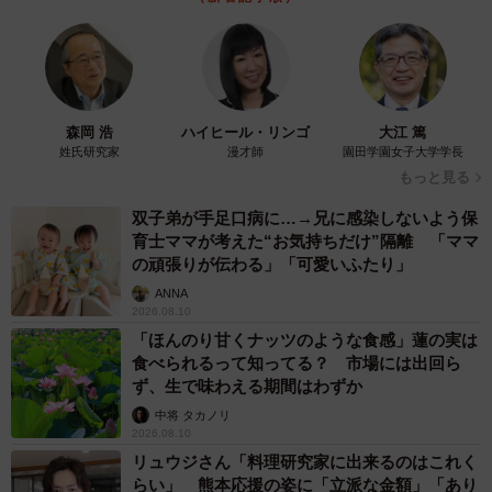
森岡 浩
ハイヒール・リンゴ
大江 篤
姓氏研究家
漫才師
園田学園女子大学学長
もっと見る
双子弟が手足口病に…→兄に感染しないよう保
育士ママが考えた“お気持ちだけ”隔離 「ママ
の頑張りが伝わる」「可愛いふたり」
ANNA
2026.08.10
「ほんのり甘くナッツのような食感」蓮の実は
食べられるって知ってる？ 市場には出回ら
ず、生で味わえる期間はわずか
中将 タカノリ
2026.08.10
リュウジさん「料理研究家に出来るのはこれく
らい」 熊本応援の姿に「立派な金額」「あり