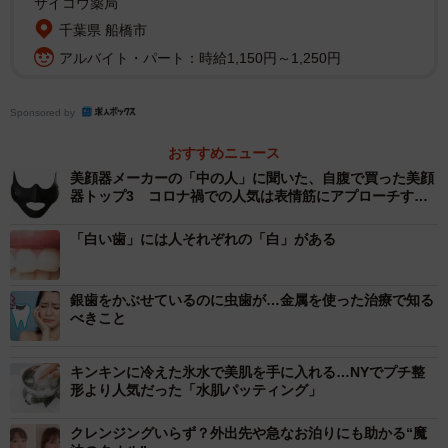
サイコウ薬局
で白くする「ホワイトニング」です。タイプは３種類あ
千葉県 船橋市
り、クリニックで施術を行う「オフィスホワイトニン
アルバイト・パート：時給1,150円～1,250円
グ」、自宅で行う「ホームホワイトニング」。そして、両
方を併用する「デュアルホワイトニング」です。
Sponsored by
おすすめニュース
オフィスホワイトニングは専用の薬剤を歯の表面に塗布
美顔器メーカーの「中の人」に聞いた、自腹で買った美顔
し、ライトを当てて歯を白くしていきます。なお、ホワイ
器トップ3 コロナ禍での人気は表情筋にアプローチする
マシン
トニングの効果を高めるために、歯表面の汚れ（歯石）を
「白い歯」には人それぞれの「白」がある
除去してから施術を行います。1度の施術で十分に実感でき
る効果を得られます。比較的短期間で白くなりやすいの
銀歯をかぶせているのに虫歯が…金属を使った治療で知る
で、予定があってホワイトニングの効果を早く実感したい
べきこと
という方や、お手軽にホワイトニングをしてみたいという
方にもおすすめです。
キンキンに冷えた氷水で美肌を手に入れる…NYでプチ整
形より人気だった「水肌パッティング」
クレンジングいらず？外出先や急なお泊りにも助かる“魔