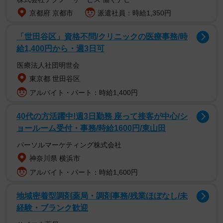
加齢や虫歯、コーヒーなどでも歯の色は変化す
京都府 京都市
派遣社員：時給1,350円
る？
「世田谷区」資格不問/クリニックの医療事務/時
「歯は白い方がいい」という人は多いと思います。しか
給1,400円から・週3日可
し、ずっと歯を白いままの状態で保つのは意外に難しいの
医療法人社団明世会
です。がんばって歯磨きをしても、汚れや黄ばみが気にな
東京都 世田谷区
る人は少なくありません。
アルバイト・パート：時給1,400円
原因で多いのは、コーヒーや紅茶、赤ワイン、葡萄、チ
40代の方活躍中!週3日勤務 座って接客が中心/シ
ョコレートなど飲食物による色素沈着です。また、加齢に
ョールーム受付・事務/時給1600円/東山田
よって歯の表面のエナメル質が摩耗し、下にある象牙質の
パーソルマーケティング株式会社
色が透け、黄色く見えてしまいます。歯垢が歯に付着する
神奈川県 横浜市
ことでも変色を引き起こします。
アルバイト・パート：時給1,600円
医院での「オフィスホワイトニング」、自宅で気
地域密着型調剤薬局・調剤事務/残業ほぼなし/未
軽に「ホームホワイトニング」
経験・ブランク歓迎
黄ばみが気になるという人におすすめなのが、歯を薬剤