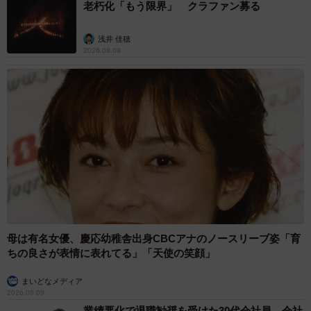
老朽化「もう限界」 クラファン募る
浅井 佳穂
2026.08.09
母は有名女優、慶応幼稚舎出身CBCアナのノースリーブ姿「育
ちの良さが表情に表れてる」「天使の笑顔」
まいどなメディア
2026.08.09
業績悪化で退職勧奨を受けた30代会社員 会社