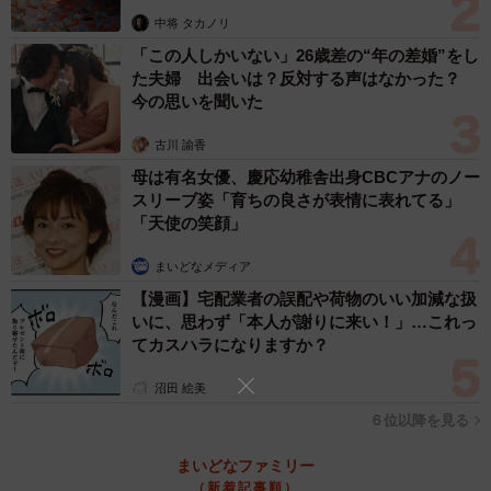
白さになり、白さをより持続させられる効果を得ることが
中将 タカノリ
できるといえます。
「この人しかいない」26歳差の“年の差婚”をし
た夫婦 出会いは？反対する声はなかった？
白い歯は清潔感を感じさせるだけでなく、笑顔をより素
今の思いを聞いた
敵にみせてくれます。白い歯で自信がつけば、笑顔の回数
古川 諭香
も増え、好感度や印象度もアップしそうです。芸能人だけ
母は有名女優、慶応幼稚舎出身CBCアナのノー
でなく、営業マンも歯が命？ですよね。
スリーブ姿「育ちの良さが表情に表れてる」
「天使の笑顔」
まいどなメディア
【漫画】宅配業者の誤配や荷物のいい加減な扱
いに、思わず「本人が謝りに来い！」…これっ
てカスハラになりますか？
沼田 絵美
６位以降を見る
まいどなファミリー
（新着記事順）