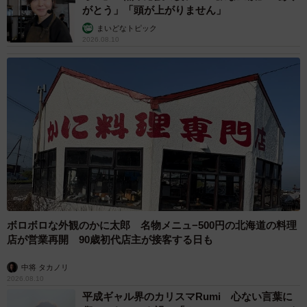
がとう」「頭が上がりません」
まいどなトピック
2026.08.10
ボロボロな外観のかに太郎 名物メニュ−500円の北海道の料理
店が営業再開 90歳初代店主が接客する日も
中将 タカノリ
2026.08.10
平成ギャル界のカリスマRumi 心ない言葉に