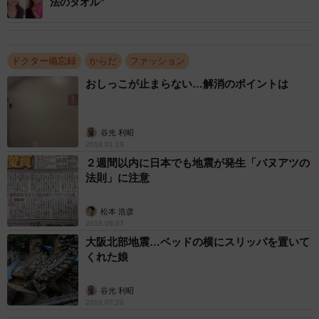
法のタオル”
ドクター備忘録
からだ
ファッション
おしっこが止まらない…解消のポイントは
谷光 利昭
2018.01.19
2/2
２週間以内に日本でも地震が発生「バヌアツの
法則」に注意
ホームホワイトニングにはマウスピースを使用
ホームホワイトニングはホワイトニング用の薬剤（ジェ
松本 浩彦
2018.09.07
ル）を流し込んだマウスピース（オーダーメイド）を装着
大阪北部地震…ベッドの横にスリッパを置いて
し、歯を白くしていきます。初回は1日2時間～8時間、2週
くれた娘
間程装着します。
谷光 利昭
2018.07.20
実際に患者さんの声を聞くと、コロナ禍でマスクを着用