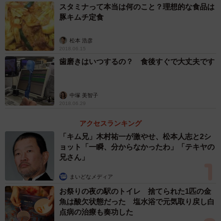
スタミナって本当は何のこと？理想的な食品は
しているために「会社やショッピングなどにもマウスピー
豚キムチ定食
スを装着したまま出かけることができます」と話していま
した。
松本 浩彦
2018.06.15
また別の方からは「自分で薬剤を流し込んだり、毎回マ
歯磨きはいつするの？ 食後すぐで大丈夫です
ウスピースを清掃したりするのが手間でしたが、慣れれば
大丈夫でした。自分のペースで進めることができるのは魅
中塚 美智子
力ですし、片側（片顎）だけでもOK。価格もクリニックで
2018.06.29
行なうよりリーズナブルでした」という意見も聞かれまし
アクセスランキング
た。
「キム兄」木村祐一が激やせ、松本人志と2シ
ョット「一瞬、分からなかったわ」「テキヤの
デュアルホワイトニングは、オフィスホワイトニングと
兄さん」
ホームホワイトニングを併用。使用する薬剤（ジェル）の
まいどなメディア
濃度がそれぞれ異なっており、薬剤の浸透範囲や漂白作用
お祭りの夜の駅のトイレ 捨てられた1匹の金
に違いがあります。その両方を併用することでより広範囲
魚は酸欠状態だった 塩水浴で元気取り戻し白
に薬剤が浸透され、どちらか一方の時よりも透明感のある
点病の治療も奏功した