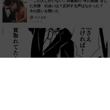
「この人しかいない」26歳差の“年の差婚”をし
た夫婦 出会いは？反対する声はなかった？
今の思いを聞いた
古川 諭香
2026.08.09
「お前さえいなければ金賞取れてた！」高校時代の演奏会がト
ラウマ……責められた学生は楽器修理職人に 10年後再会した
因縁の相手から思わぬ申し出【漫画】
海川 まこと
2026.08.09