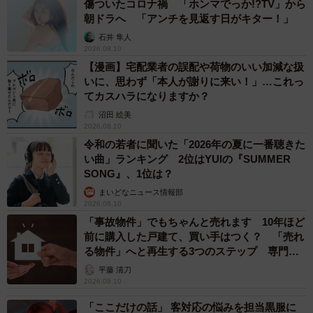
傷ついたコロナ禍 「ホンマでっか!?TV」から
朝ドラへ 「アンチを見返す日がキター！」
石井 隼人
2026.08.10
【漫画】宅配業者の誤配や荷物のいい加減な扱
いに、思わず「本人が謝りに来い！」…これっ
てカスハラになりますか？
沼田 絵美
2026.08.10
令和の若者に聞いた「2026年の夏に一番聴きた
い曲」ランキング 2位はYUIの『SUMMER
SONG』、1位は？
まいどなニュース情報部
2026.08.10
「事故物件」でもちゃんと売れます 10年ほど
前に購入した戸建て、買い手はつく？ 「売れ
る物件」へと再生する3つのステップ 専門家
が解説
平藤 清刀
2026.08.10
「ここだけの話」 客対応の悩みを担当黒服に