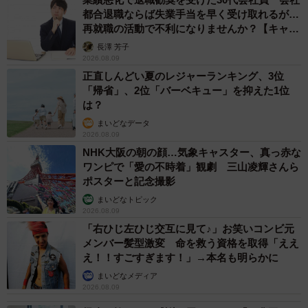
都合退職ならば失業手当を早く受け取れるが…
再就職の活動で不利になりませんか？【キャリ
アカウンセラーが解説】
長澤 芳子
2026.08.09
正直しんどい夏のレジャーランキング、3位
「帰省」、2位「バーベキュー」を抑えた1位
は？
まいどなデータ
2026.08.09
NHK大阪の朝の顔…気象キャスター、真っ赤な
ワンピで「愛の不時着」観劇 三山凌輝さんら
ポスターと記念撮影
まいどなトピック
2026.08.09
「右ひじ左ひじ交互に見て♪」お笑いコンビ元
メンバー髪型激変 命を救う資格を取得「ええ
え！！すごすぎます！」→本名も明らかに
まいどなメディア
2026.08.09