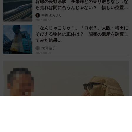
幹線の長野県駅 在来線との乗り継ぎなし→な
ら走れば間に合うんじゃない？ 惜しい位置関
係が反響
中将 タカノリ
2026.08.06
「なんじゃこりゃ！」「ロボ？」大阪・梅田に
そびえる物体の正体は？ 昭和の遺産を調査し
てみた結果…
太田 浩子
2026.08.06