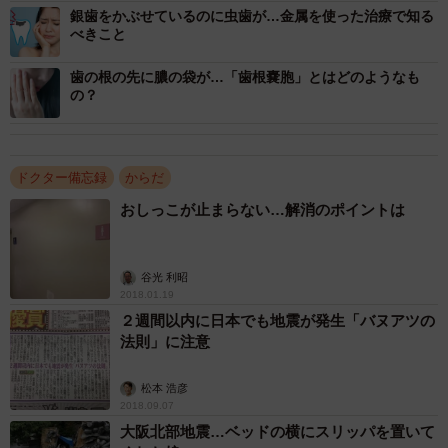
銀歯をかぶせているのに虫歯が…金属を使った治療で知る
冒頭の患者さんは当時心の病気を患っていらっしゃったの
べきこと
ですが、歯科と並行して治療を続けられ、今はどちらも問
歯の根の先に膿の袋が…「歯根嚢胞」とはどのようなも
題がなくなったそうです。日々さまざまなストレスや不安
の？
を感じることが多いうえにコロナ禍が長引き、心身ともに
本当につらいという方も少なくないでしょう。口の中で気
になる症状があるような場合、お1人で苦しまず、ぜひ歯科
ドクター備忘録
からだ
医院を訪れていただきたいと思います。
おしっこが止まらない…解消のポイントは
谷光 利昭
2018.01.19
２週間以内に日本でも地震が発生「バヌアツの
法則」に注意
松本 浩彦
2018.09.07
大阪北部地震…ベッドの横にスリッパを置いて