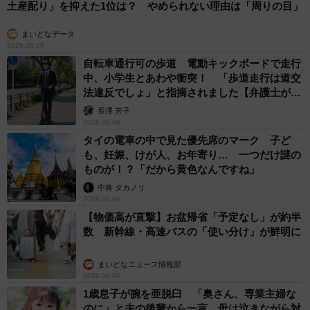
土産配り」を抑えた1位は？ やめられない理由は「周りの目」
まいどなデータ
2026.08.06
自転車通行可の歩道 電動キックボードで走行
中、小学生とあわや衝突！ 「歩道走行は道交
法違反でしょ」と指摘されました【弁護士が解
説】
長澤 芳子
2026.08.06
タイの電車の中で見た優先席のマーク 子ど
も、妊娠、けが人、お年寄り… 一つだけ謎の
ものが！？「だから黄色なんですね」
中将 タカノリ
2026.08.06
【物価高が直撃】お盆帰省「予定なし」が約半
数 新幹線・高速バスの「使い分け」が鮮明に
まいどなニュース情報部
2026.08.06
1歳息子が腕を亜脱臼 「奥さん、専業主婦な
のに」と夫の後輩から一言 母は泣きながら対