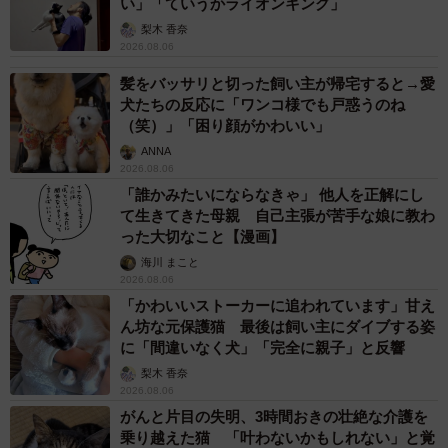
い」「ていうかライオンキング」
梨木 香奈
2026.08.06
髪をバッサリと切った飼い主が帰宅すると→愛
犬たちの反応に「ワンコ様でも戸惑うのね
（笑）」「困り顔がかわいい」
ANNA
2026.08.06
「誰かみたいにならなきゃ」 他人を正解にし
て生きてきた母親 自己主張が苦手な娘に教わ
った大切なこと【漫画】
海川 まこと
2026.08.06
「かわいいストーカーに追われています」甘え
ん坊な元保護猫 最後は飼い主にダイブする姿
に「間違いなく犬」「完全に親子」と反響
梨木 香奈
2026.08.06
がんと片目の失明、3時間おきの壮絶な介護を
乗り越えた猫 「叶わないかもしれない」と覚