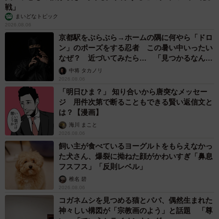
戦」
まいどなトピック
2026.08.06
京都駅をぶらぶら→ホームの隅に何やら「ドロ
ン」のポーズをする忍者 この暑い中いったい
なぜ？ 近づいてみたら… 「見つかるなんて
未熟」
中将 タカノリ
2026.08.06
「明日ひま？」 知り合いから唐突なメッセー
ジ 用件次第で断ることもできる賢い返信文と
は？【漫画】
海川 まこと
2026.08.06
飼い主が食べているヨーグルトをもらえなかっ
た犬さん、爆裂に拗ねた顔がかわいすぎ「鼻息
フスフス」「反則レベル」
椎名 碧
2026.08.06
コガネムシを見つめる猫とパパ、偶然生まれた
神々しい構図が「宗教画のよう」と話題 「尊