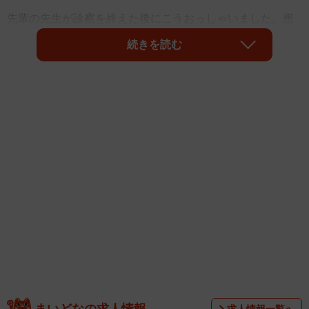
先輩の先生が診察を終えた後にこうおっしゃいました。患
者さんは20代の女性でやせ型。歯の表面を覆うエナメル質
続きを読む
が薄くなり、その内側にある象牙質が表面に出てきている
ため、歯が黄色っぽくみえます。また、ところどころ虫歯
もできていました。
まいどなの求人情報
求人情報一覧へ