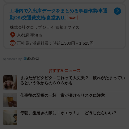
します。歯が脆くなったり、割れてしまったりすると、詰
めものやかぶせもの、かみ合わせなどに影響が出る可能性
工場内で入出庫データをまとめる事務作業/車通
勤OK/交通費支給/食堂あり
があり、治療が難しくなることも否めません。若くして歯
NEW
を失うと、それを他の人に知られるのを嫌がり、外出をた
株式会社グロップジョイ 京都オフィス
めらうようになることもあります。
京都府 宇治市
正社員 / 派遣社員：時給1,300円～1,625円
摂食障害では食べる衝動が抑えられず、常にお菓子や甘い
ものなどを大量に口にするといったケースもみられます。
Sponsored by
通常食後は口の中が酸性に傾いていますが、唾液の作用に
おすすめニュース
より徐々に中性に戻っていきます。この時エナメル質の修
まぶたがピクピク…これって大丈夫？ 疲れがたまってい
復が起こりますが、常に何かを口にしていると酸性に傾く
るという体からのＳＯＳかも
時間が長くなるため修復できず、虫歯もできやすくなりま
仕事後の至福の一杯 歯が溶けるリスクに注意
す。また吐くと口の中の酸を中和するために唾液をたくさ
ん出そうとし、唾液腺が腫れることもあります。吐いた直
毎朝、歯磨きの際に「オエッ！」 どうしたらいい？
後は歯磨きをせず、水で口をゆすぎ、口の中の状態を整え
ましょう。