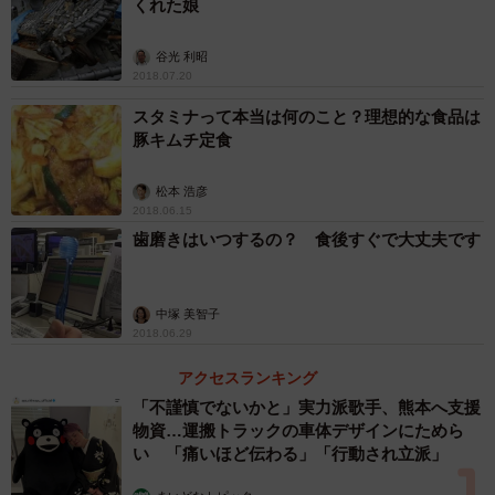
くれた娘
谷光 利昭
2018.07.20
スタミナって本当は何のこと？理想的な食品は
豚キムチ定食
松本 浩彦
2018.06.15
歯磨きはいつするの？ 食後すぐで大丈夫です
中塚 美智子
2018.06.29
アクセスランキング
「不謹慎でないかと」実力派歌手、熊本へ支援
物資…運搬トラックの車体デザインにためら
い 「痛いほど伝わる」「行動され立派」