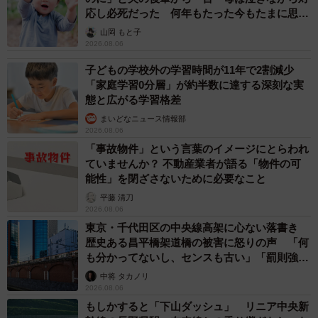
応し必死だった 何年もたった今もたまに思い
出し…
山岡 もと子
2026.08.06
子どもの学校外の学習時間が11年で2割減少
「家庭学習0分層」が約半数に達する深刻な実
態と広がる学習格差
まいどなニュース情報部
2026.08.06
「事故物件」という言葉のイメージにとらわれ
ていませんか？ 不動産業者が語る「物件の可
能性」を閉ざさないために必要なこと
平藤 清刀
2026.08.06
東京・千代田区の中央線高架に心ない落書き
歴史ある昌平橋架道橋の被害に怒りの声 「何
も分かってないし、センスも古い」「罰則強化
して」
中将 タカノリ
2026.08.06
もしかすると「下山ダッシュ」 リニア中央新