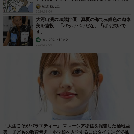
松波 穂乃圭
2026.08.06
大河出演の39歳俳優 真夏の海で赤銅色の肉体
美を連投 「バッキバキだな」「ばり渋いで
す」
まいどなトピック
2026.08.06
「人生こそがバラエティー」 マレーシア移住を報告した菊地亜
美 子どもの教育考え「小学校へ入学するこのタイミングで挑