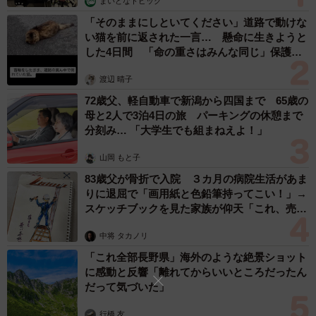
まいどなトピック
「そのままにしといてください」道路で動けな
い猫を前に返された一言… 懸命に生きようと
した4日間 「命の重さはみんな同じ」保護団
体代表の訴え
渡辺 晴子
72歳父、軽自動車で新潟から四国まで 65歳の
母と2人で3泊4日の旅 パーキングの休憩まで
分刻み… 「大学生でも組まねえよ！」
山岡 もと子
83歳父が骨折で入院 ３カ月の病院生活があま
りに退屈で「画用紙と色鉛筆持ってこい！」→
スケッチブックを見た家族が仰天「これ、売れ
ますよ…」
中将 タカノリ
「これ全部長野県」海外のような絶景ショット
に感動と反響「離れてからいいところだったん
だって気づいた」
行橋 友