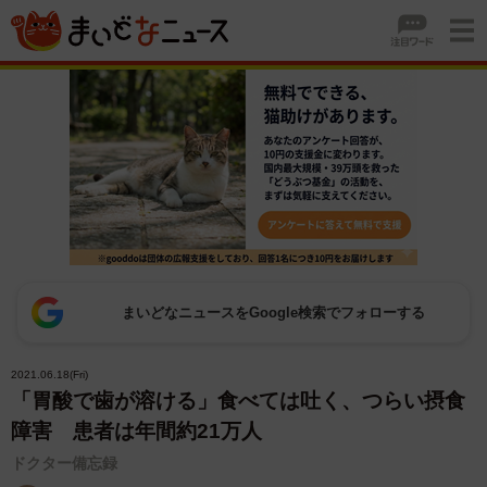
まいどなニュースをGoogle検索でフォローする
2021.06.18(Fri)
「胃酸で歯が溶ける」食べては吐く、つらい摂食
障害 患者は年間約21万人
ドクター備忘録