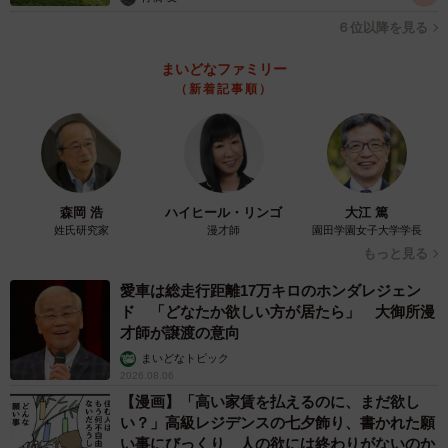
６位以降を見る
まいどなファミリー
（新着記事順）
森岡 浩
ハイヒール・リンゴ
大江 篤
姓氏研究家
漫才師
園田学園女子大学学長
もっと見る
愛車は総走行距離17万キロのホンダレジェン
ド 「どなたか欲しい方が居たら」 大御所漫
才師が譲渡の意向
まいどなトピック
2026.08.06
【漫画】「高い家賃を払えるのに、まだ欲し
い？」高級レジデンスの七夕飾り、書かれた願
い事にびっくり 人の欲には終わりがないのか