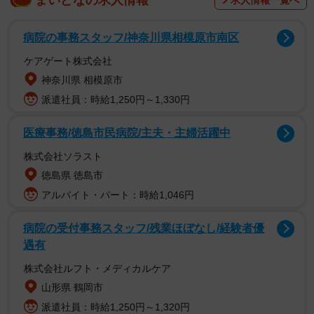
患者さんの歯は酸でエナメル質が溶ける、酸蝕症（さんし
ょくしょう）と呼ばれる状態です。酸蝕症の原因としては
病院の事務スタッフ/神奈川県相模原市南区
いくつか考えられますが、そのうちの１つに「摂食障害」
ケアゲート株式会社
が挙げられます。
神奈川県 相模原市
派遣社員：時給1,250円～1,330円
厚生労働省の「みんなのメンタルヘルス総合サイト」によ
ると、摂食障害とは、「食事に関連した行動の異常が続
医療事務/徳島市民病院/主夫・主婦活躍中
き、体重や体型のとらえ方などを中心に、心と体の両方に
株式会社ソラスト
影響が及ぶ病気」で、医療機関にかかっている患者さんは
徳島県 徳島市
年間約21万人に上るそうです。冒頭の患者さんの場合、特
アルバイト・パート：時給1,046円
に上顎の前歯の裏側が薄くなっていたことから、食べては
吐くことを繰り返す摂食障害が疑われました。強酸性であ
病院の受付事務スタッフ/残業ほぼなし/経験者優
る胃酸（塩酸）により、歯が徐々に溶けていった可能性が
遇有
あります。
株式会社ルフト・メディカルケア
山形県 鶴岡市
歯が溶けてくると、飲み物などがしみたり痛みを感じたり
派遣社員：時給1,250円～1,320円