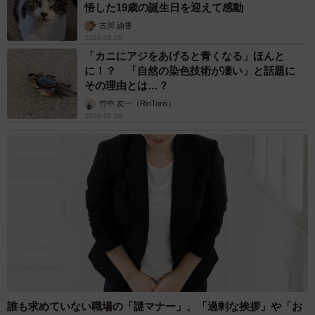
悟した19歳の誕生日を迎えて感動
古川 諭香
2026.08.06
「カニにアジをあげると青くなる」ほんと
に！？ 「自然の染色技術が凄い」と話題に
その理由とは…？
竹中 友一（RinToris）
2026.08.06
誰も求めていない職場の「謎マナー」、「過剰な挨拶」や「お