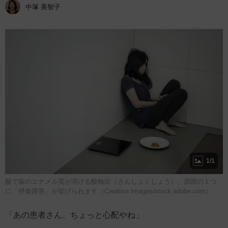
中塚 美智子
1/1
酸で歯のエナメル質が溶ける酸蝕症（さんしょくしょう）。原因の１つ
に「摂食障害」が挙げられます（Creativa Images/stock.adobe.com）
「あの患者さん、ちょっと心配やね」