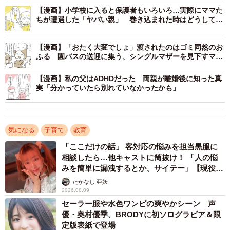
その間、保育士はなにをしているの？と聞くと、「子ども
【漫画】小学校に入ると保護者もいろいろ…実際にママた
ちが遭遇した「ヤバい親」 巻き込まれた時はどうして
たちが居ない空き教室で、保育士は喫煙したり休憩してる
る？
らしいの。先日は虐待騒動もあったし。娘を通わせている
【漫画】「おたく大変でしょ」渡されたのはゴミ同然のお
のが心配になってしまって…でも、また転園させるのも娘
ふる 園バスの送迎に集う、シングルマザーを見下すママ
たち
の負担にならないかな？」ととても悩んでいる様子でし
【漫画】私の父はADHDだった 両親が離婚後に知った真
た。
実「分かっていたら別れていなかったかも」
「一度、行政に相談してみたらいいよ。できれば何人かで
行った方がいいと思う」と、アドバイスすると、「ママ友
気になる
子育て
教育
に相談してみる」と言っていました。
「ここだけの話」 客対応の悩みを担当黒服に
相談したら…他キャストに筒抜け！ 「人の悩
みを簡単に漏洩するとか、サイテー」【現役キ
ャストに取材】
たかなし 亜妖
2026.08.09
セーラー服や水色ワンピの爽やかシーン 声
優・奥村優季、BRODYに初ソログラビア＆限
定版表紙で登場