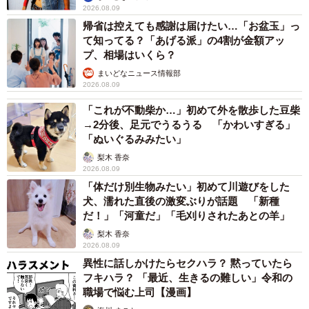
2026.08.09
帰省は控えても感謝は届けたい…「お盆玉」っ
て知ってる？「あげる派」の4割が金額アッ
プ、相場はいくら？
まいどなニュース情報部
2026.08.09
「これが不動柴か…」初めて外を散歩した豆柴
→2分後、足元でうるうる 「かわいすぎる」
「ぬいぐるみみたい」
梨木 香奈
2026.08.09
「体だけ別生物みたい」初めて川遊びをした
犬、濡れた直後の激変ぶりが話題 「新種
だ！」「河童だ」「毛刈りされたあとの羊」
梨木 香奈
2026.08.09
異性に話しかけたらセクハラ？ 黙っていたら
フキハラ？ 「最近、生きるの難しい」令和の
職場で悩む上司【漫画】