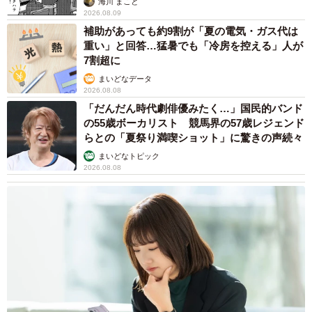
海川 まこと
2026.08.09
補助があっても約9割が「夏の電気・ガス代は
重い」と回答…猛暑でも「冷房を控える」人が
7割超に
まいどなデータ
2026.08.08
「だんだん時代劇俳優みたく…」国民的バンド
の55歳ボーカリスト 競馬界の57歳レジェンド
らとの「夏祭り満喫ショット」に驚きの声続々
まいどなトピック
2026.08.08