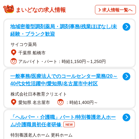
まいどなの求人情報
求人情報一覧へ
離婚によって保育園を転園
地域密着型調剤薬局・調剤事務/残業ほぼなし/未
友人のAちゃん（30代・パート）は中学の同級生。背が高
経験・ブランク歓迎
く、艶のある黒髪ボブで大きな目をしたAちゃんに当時の私
サイコウ薬局
はとても大人びた印象を持ちました。高校では離れてしま
千葉県 船橋市
いましたが、その後久しぶりに再会したとき、結婚したと
アルバイト・パート：時給1,150円～1,250円
いう報告を受けました。
一般事務/医療法人でのコールセンター業務/20～
Aちゃんは、高校生のときに出会った男性と20代後半で結
40代女性活躍中/愛知県/名古屋市中村区
婚。月日が経ち、Aちゃんは2人の女の子を授かり、順風満
株式会社日本教育クリエイト
帆に暮らしていると思っていたのですが、小さな出来事が
愛知県 名古屋市
：時給1,400円～
きっかけとなりAちゃんは離婚。2人の娘を引き取りアパー
トで生活を始めました。
「ヘルパー・介護職」パート/特別養護老人ホー
ム/介護職員初任者研修
NEW
当時通っていた保育園は離婚の都合で次女は年中の4月から
特別養護老人ホーム 更科ホーム
新しい保育園に転園することに。「新しくできた保育園だ