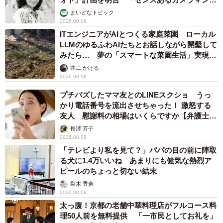
む」
まいどなトピック
2026.08.08
ITエンジニアがAIとつくる家庭菜園 ローカル
LLMのゆるふわAIたちとお話しながら開墾して
みたら… 夢の「スマートな菜園生活」実現な
るか
井二 かける
2026.08.08
プチバズしたママ友とのLINEスクショ うっ
かり電話番号を流出させちゃった！ 激怒する
友人 慰謝料の相場はいくらですか【弁護士が
解説】
長澤 芳子
2026.08.08
「テレビより私を見て？」パパの目の前に陣取
る犬に1.4万いいね あまりにも健気な熱烈ア
ピールのちょっと切ない結末
梨木 香奈
2026.08.08
太っ腹！京都の老舗中華料理店がフルコース料
理50人前を無料提供 「一市民としてお礼を」