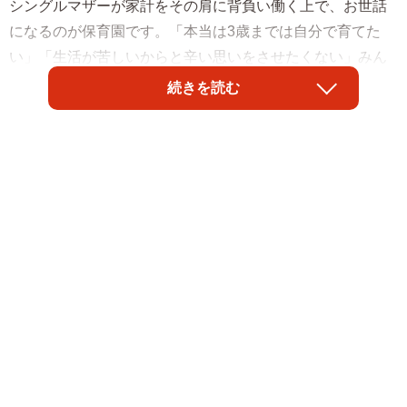
シングルマザーが家計をその肩に背負い働く上で、お世話
になるのが保育園です。「本当は3歳までは自分で育てた
い」「生活が苦しいからと辛い思いをさせたくない」みん
なそれぞれの思いを抱えて悩みながらも、子どもたちを保
続きを読む
育園に通園させているシングルマザーはたくさんいます。
そんな中で私の友人はとんでもない保育園に子どもを預け
た経験があるそうです。