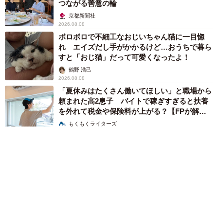
つながる善意の輪
京都新聞社
2026.08.08
ボロボロで不細工なおじいちゃん猫に一目惚
れ エイズだし手がかかるけど…おうちで暮ら
すと「おじ猫」だって可愛くなったよ！
鶴野 浩己
2026.08.08
「夏休みはたくさん働いてほしい」と職場から
頼まれた高2息子 バイトで稼ぎすぎると扶養
を外れて税金や保険料が上がる？【FPが解
説】
もくもくライターズ
2026.08.08