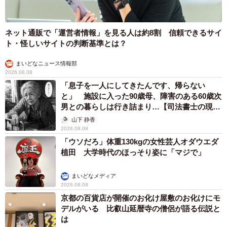
ネット通販で「運営者情報」を見る人は約8割 信頼できるサイ
ト・怪しいサイトの判断基準とは？
まいどなニュース情報部
2026.08.08
「息子を一人にしてきたんです、帰らない
と」 施設に入った90歳母、障害のある60歳次
男との暮らしは行き詰まり…【司法書士の現場
から】
山下 静香
2026.08.08
「ウソだろ」体重130kgの女性芸人オダウエダ
植田 大学時代のほっそり姿に「マジで」
まいどなメディア
2026.08.08
京都の百貨店が開催のお化け屋敷のお化けにモ
デルがいる 比叡山延暦寺の僧侶が語る伝説と
は