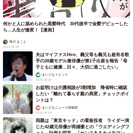
何かと人に舐められた黒髪時代 30代後半で金髪デビューした
ら…人生が激変！【漫画】
海川 まこと
2026.08.08
夫はマイファスHiro、義父母も義兄も超有名歌
手の28歳モデル兼俳優が第1子出産を報告「母
子ともに健康…日々、大切に過ごしたい」
まいどなトピック
2026.08.08
お盆明けは介護相談が3割増加 帰省時に確認
したい「離れて暮らす親の異変」チェックポイ
ントは？
まいどなニュース情報部
2026.08.08
両親は「東京キッド」の看板役者 ライダー演
じた42歳元俳優が再婚妻との「ウエディングフ
ォト」計画を明言 「センスあるカメラマン求