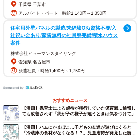
千葉県 千葉市
し、娘も楽しみにしてるんだよね」と話していたのを覚え
アルバイト・パート：時給1,140円～1,350円
ています。
住宅用外壁パネルの製造/未経験OK/資格不要/入
保育園「娘を通わせているのが心配になってしま
社祝い金あり/家賃無料の社員寮完備/積水ハウス
って…」
案件
心機一転で通園しはじめた保育園。しかし、夏を待たずに
株式会社ヒューマンスタイリング
「なんだか不安になることがあるの。これどう思う？」とA
愛知県 名古屋市
ちゃんから連絡がありました。
派遣社員：時給1,400円～1,750円
話を聞いてみると、「保護者にはなんの連絡もなく、給食
Sponsored by
が突如変更になったのに（食パン2枚と牛乳のみ）事後報告
おすすめニュース
もないの」「子どもたちが遊ぶ自由時間には保育士から園
【漫画】保育士による虐待が横行していた保育園…通報し
児に『ママには内緒だよ』とゲーム機やタブレットを渡し
ても改善されず「我が子の様子が違うときは気をつけて」
たり、DVDを流しっぱなしにされている」と耳を疑うよう
【漫画】ハムにかまぼこ…子どもの友達が遊びにくると
な話が。
「冷蔵庫の食材がなくなる！？」児童虐待が発覚した衝撃
の経緯