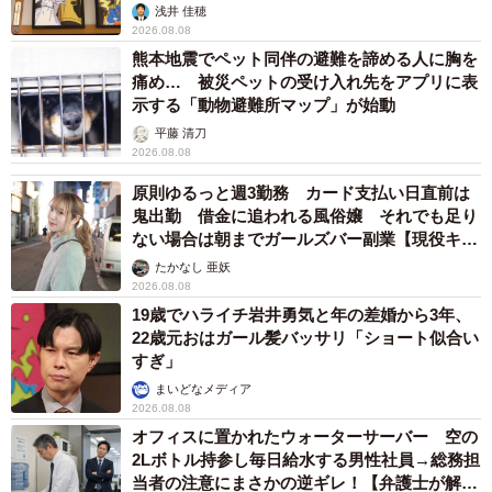
浅井 佳穂
2026.08.08
熊本地震でペット同伴の避難を諦める人に胸を
痛め… 被災ペットの受け入れ先をアプリに表
示する「動物避難所マップ」が始動
平藤 清刀
2026.08.08
原則ゆるっと週3勤務 カード支払い日直前は
鬼出勤 借金に追われる風俗嬢 それでも足り
ない場合は朝までガールズバー副業【現役キャ
ストに取材】
たかなし 亜妖
2026.08.08
19歳でハライチ岩井勇気と年の差婚から3年、
22歳元おはガール髪バッサリ「ショート似合い
すぎ」
まいどなメディア
2026.08.08
オフィスに置かれたウォーターサーバー 空の
2Lボトル持参し毎日給水する男性社員→総務担
当者の注意にまさかの逆ギレ！【弁護士が解