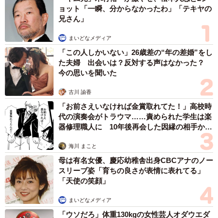
うことに。しかし、その間も転園していく子が後を絶たな
ョット「一瞬、分からなかったわ」「テキヤの
かったそうです。
兄さん」
まいどなメディア
「再度の転園は娘につらい思いをさせてしまうのでは」
「この人しかいない」26歳差の“年の差婚”をし
「しかし、環境の悪い保育園にいるのもまたつらいので
た夫婦 出会いは？反対する声はなかった？
は」さまざまな思いが交差したAちゃんでしたが、秋も終わ
今の思いを聞いた
りにさしかかった頃、再転園をすることに。
古川 諭香
せめて娘に寂しい思いをさせないようにと、転園先は娘と
「お前さえいなければ金賞取れてた！」高校時
代の演奏会がトラウマ……責められた学生は楽
小学校が同じ子どもが多い園にしたそうです。
器修理職人に 10年後再会した因縁の相手から
思わぬ申し出【漫画】
再転園後、Aちゃんと話す機会があり様子を聞いてみると、
海川 まこと
「あのときとても迷ったけど、転園させてよかった。いま
母は有名女優、慶応幼稚舎出身CBCアナのノー
スリーブ姿「育ちの良さが表情に表れてる」
は楽しそうに通っているよ」と笑顔で話していました。
「天使の笑顔」
大切な我が子を信頼できる保育園に通わせることは、親に
まいどなメディア
とっても子どもにとっても大事なことだと感じた一件でし
「ウソだろ」体重130kgの女性芸人オダウエダ