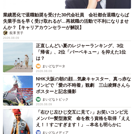
業績悪化で退職勧奨を受けた30代会社員 会社都合退職ならば
失業手当を早く受け取れるが…再就職の活動で不利になりませ
んか？【キャリアカウンセラーが解説】
長澤 芳子
2026.08.09
正直しんどい夏のレジャーランキング、3位
「帰省」、2位「バーベキュー」を抑えた1位
は？
まいどなデータ
2026.08.09
NHK大阪の朝の顔…気象キャスター、真っ赤な
ワンピで「愛の不時着」観劇 三山凌輝さんら
ポスターと記念撮影
まいどなトピック
2026.08.09
「右ひじ左ひじ交互に見て♪」お笑いコンビ元
メンバー髪型激変 命を救う資格を取得「ええ
え！！すごすぎます！」→本名も明らかに
まいどなメディア