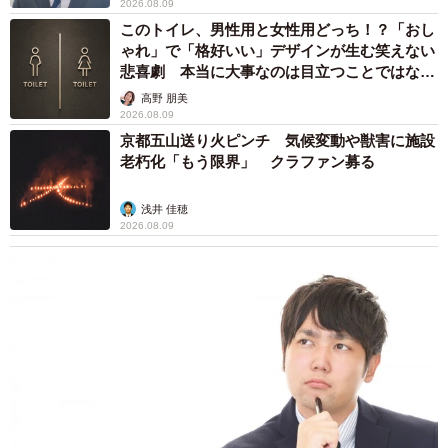
2026.08.09
このトイレ、男性用と女性用どっち！？「おし
ゃれ」で「格好いい」デザインが生む笑えない
悲喜劇 本当に大事なのは目立つことではな
く…
高野 朋美
2026.08.09
京都五山送り火ピンチ 気候変動や獣害に施設
老朽化「もう限界」 クラファン募る
浅井 佳穂
2026.08.09