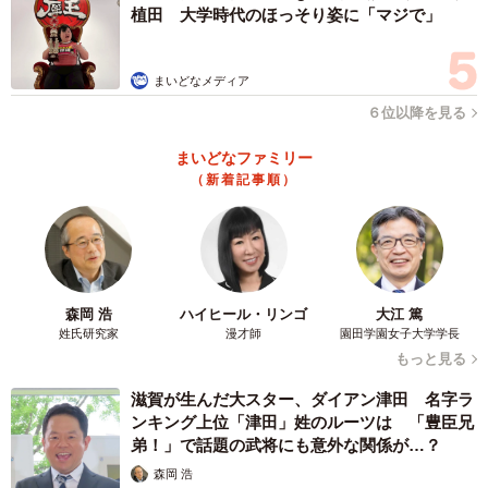
植田 大学時代のほっそり姿に「マジで」
た。
まいどなメディア
６位以降を見る
まいどなファミリー
（新着記事順）
森岡 浩
ハイヒール・リンゴ
大江 篤
姓氏研究家
漫才師
園田学園女子大学学長
もっと見る
滋賀が生んだ大スター、ダイアン津田 名字ラ
ンキング上位「津田」姓のルーツは 「豊臣兄
弟！」で話題の武将にも意外な関係が…？
森岡 浩