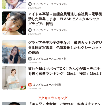
まいどなニュースエンタメ部
2026.08.09
アイドル卒業→芸能会員引退し会社員→電撃復
活した峰島こまき FLASHでノスタルジック
グラビアに挑戦
まいどなニュースエンタメ部
2026.08.09
2/3
グラビアモデル宇佐美なお 厳選カットのデジ
タル限定写真集 色気凝縮したセクシーカット
の連続
子どものために立ち上がる
まいどなニュースエンタメ部
子どものために立ち上がった友人Aちゃんとママ友達。まず
2026.08.09
は保育園からの説明を要求しました。
疲れた日はサボってOK！みんなが真っ先に手
を抜く家事ランキング 2位は「掃除」1位は？
しかし、園の責任者はのらりくらりとかわすだけではっき
まいどなニュース情報部
りとした説明は秋になってもありませんでした。
2026.08.09
アクセスランキング
そのため、ママ友と行政に相談し見回り・指導をしてもら
「キム兄」木村祐一が激やせ、松本人志と2シ