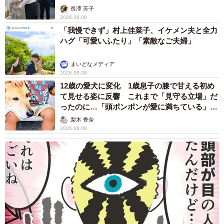
説】
長澤 芳子
2026.08.08
「我慢できず」村上佳菜子、イケメン夫と全力
ハグ「可愛いふたり」「素敵なご夫婦」
まいどなメディア
2026.08.08
12歳の愛犬に変化 1歳息子の膝で甘える初め
て見せる姿に反響 これまで「見守る立場」だ
ったのに…「頭ポンポンが愛に満ちている」
「尊…」
梨木 香奈
2026.08.08