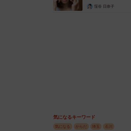
大皿に盛られた料理を直箸で取る行
窪谷 日奈子
ップスを数人で素手で取り合う、飲
―そんなささいなことでも、ですか
日本では直箸で料理を直接取る行為
うなルールはなく、むしろ友好の証
周病率が高いデータが出ています。
一方、大阪名物・串カツ屋さんでは
が、これは歯周病予防の観点からす
ちなみに、ペストが流行したEU圏
大の原因だったとされています。不
付けて食べる行為は、間接的な唾液
気になるキーワード
ら、家族内で菌が移ることは多いで
気になる
からだ
埼玉
石川