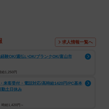
ければならないといいます。
て、歯科医師の宮本日出（ひずる）さんに詳しい話を聞
性がある歯周病菌
報
求人情報一覧へ
病気なのですね。
験OK/週払いOK/ブランクOK/富山市
歯周病菌によって起きる病気です。炎症によって歯ぐき
けたり全身の健康に影響を及ぼします。
給1,250円
すが、特に病原性が高い細菌が3種類あり、それらをま
来客受付・電話対応/高時給1420円/PC基本
呼んでいます。レッドコンプレックスの中で最も病原性
日勤土日休み
.
菌）と呼ばれるものです。医学調査によりバラツキは
組織を持つ口の中から20～50％の割合で、
P.g.
菌が検出
時給1,420円～