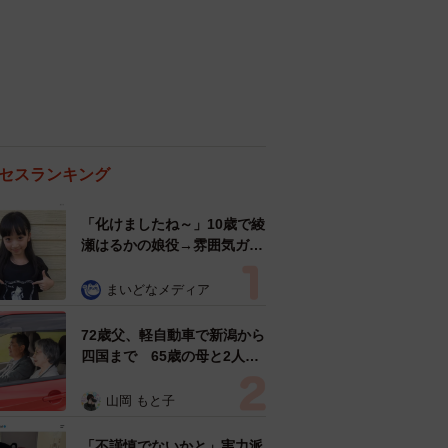
セスランキング
「化けましたね～」10歳で綾
瀬はるかの娘役→雰囲気ガラ
リの18歳に成長 「メイクで
雰囲気が」「宝塚に入れそ
まいどなメディア
う」
72歳父、軽自動車で新潟から
四国まで 65歳の母と2人で
3泊4日の旅 パーキングの休
憩まで分刻み… 「大学生で
山岡 もと子
も組まねえよ！」
「不謹慎でないかと」実力派