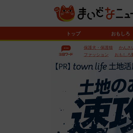
ニ
トップ
おもしろ
ュ
ー
保護犬・保護猫
かんさ
ス
一
ファッション
おもしろ
覧