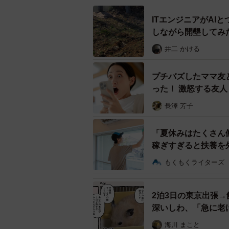
ITエンジニアがAI
しながら開墾してみ
井二 かける
プチバズしたママ友
った！ 激怒する友
長澤 芳子
「夏休みはたくさん
稼ぎすぎると扶養を
もくもくライターズ
2泊3日の東京出張
深いしわ、「急に老
海川 まこと
もしも悪性度の高い歯周病菌がいたとしても…うまく付