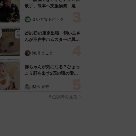
歌手、熊本へ支援物資…運搬
トラックの車体デザインにた
めらい 「痛いほど伝わる」
まいどなトピック
「行動され立派」
2泊3日の東京出張→飼い主さ
んが不在中ハムスターに異
変 眉間にできた深いしわ、
「急に老けた？」【漫画】
海川 まこと
赤ちゃんが気になる？ひょっ
こり顔を出す2匹の猫の愛ら
しさに悶絶…！ 「こんなか
わいい構図あります？」「ベ
梨木 香奈
ストショットすぎる！」
６位以降を見る