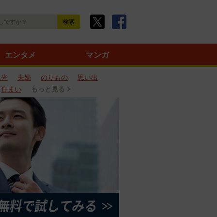
エンタメ
マンガ
観光
夫婦
のりもの
思い出
住まい
もっと見る