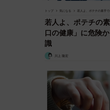
トップ
気になる
若人よ、ポテチの素手で
若人よ、ポテチの素
口の健康」に危険か
識
川上 隆宏