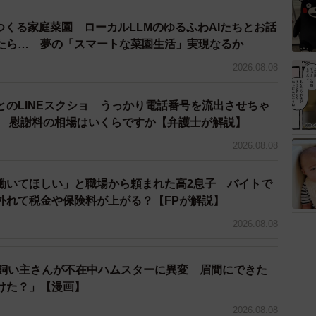
とつくる家庭菜園 ローカルLLMのゆるふわAIたちとお話
たら… 夢の「スマートな菜園生活」実現なるか
2026.08.08
とのLINEスクショ うっかり電話番号を流出させちゃ
人 慰謝料の相場はいくらですか【弁護士が解説】
2026.08.08
働いてほしい」と職場から頼まれた高2息子 バイトで
外れて税金や保険料が上がる？【FPが解説】
2026.08.08
→飼い主さんが不在中ハムスターに異変 眉間にできた
けた？」【漫画】
3/4
2026.08.08
き合うことはできそうです（buritora/stock.adobe.com）