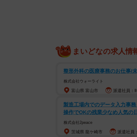
の危険性が高い行為」に気を付けな
そのほか歯周病の「新常識」につい
きました。
ささいなことでも感染する可能
まいどなの求人情
―そもそも、歯周病は「感染」する
整形外科の医療事務のお仕事/未経
歯周病は歯と歯ぐきの間に繁殖する
株式会社ウォーライト
や骨が破壊され、進行すると歯が抜
富山県 富山市
派遣社員：時
歯周病菌にはいくつか種類がありま
製造工場内でのデータ入力事務・
とめて「レッドコンプレックス」と
操作でOKの残業少なめ人気の
が高いのが「
P. gingivalis
」（以下
P.g
株式会社2peace
ありますが、15～40歳の健康な歯周
されています。
茨城県 龍ケ崎市
派遣社員：