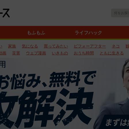
もふもふ
ライフハック
い
家族
気になる
買ってみたい
ビフォーアフター
ネコ
動画
災害
ウェブ漫画
いきもの
おうち時間
ともに生きる