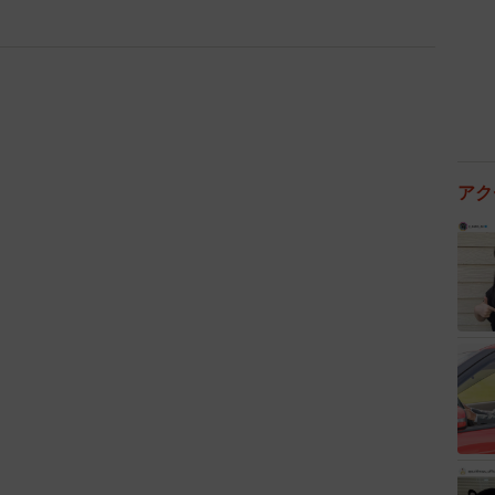
為がそれに当たります。また、ピザやお菓子、ポテトチ
み物の回し飲みなども、全て感染の可能性があります。
…。
はマナー違反とされていますが、中国や韓国ではそのよ
とされています。実際、中国や韓国では、日本と比べ歯
アク
「ソース2度付け禁止」が基本ルールになっています
ると、とても良いマナーです。
では、当時流行していた「チーズフォンデュ」が感染拡
特定多数の人が串に刺した食べ物を温められたチーズに
感染なのです。会話中の唾液が飛んでも感染しますか
す。