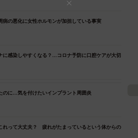
周病の悪化に女性ホルモンが加担している事実
ナに感染しやすくなる？…コロナ予防に口腔ケアが大切
2/4
感染しやすいのか、もう少し詳しく教えてください。
たのに…気を付けたいインプラント周囲炎
から、相手の唾液と接する行為が感染経路になります。
最も危険な行為です。その他の偶発的（間接）唾液感染
考えられます。
これって大丈夫？ 疲れがたまっているという体からの