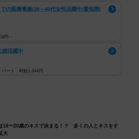
の医療事務/20～40代女性活躍中/愛知県/
口の中に定着します。ですのでキスなど感染しやすい行為
うのが現在の「常識」です。
思っていました。若いころから気をつけないといけなか
00円～
主婦活躍中
は「21世紀の常識」として、歯科医師はもちろんのこ
。歯周病については、20世紀で考えられていた常識は覆
パート：時給1,046円
ってきました。あらためて整理すると以下のような項目
は18〜20歳のキスで決まる！？ 多くの人とキスをす
拡大