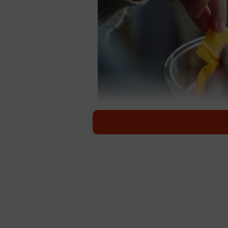
ポテチの素手での取り合い…こんなささい
Arc
歯周病にまつわる常識が、21世紀
悩むのは中高年になってから多いです
人の唾液を通じて感染する、歯周病