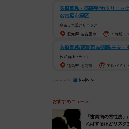
医療事務・病院受付/クリニックで
歯周病菌は18歳から20歳のころ、
名古屋市緑区
はこのころは避けた方が良い…とい
泉谷ふれ愛クリニック
―歯周病は中高年の人が悩む病気と
愛知県 名古屋市
：時給1,3
ったのですね。
医療事務/徳島市民病院/主夫・
こういった知識は、歯科医療業界で
株式会社ソラスト
と、歯科衛生士まで広まっています
徳島県 徳島市
アルバイト・
され、さまざまなことが明らかにな
が挙げられます。
Sponsored by
おすすめニュース
「歯周病の悪性度」
ればするほどリスク