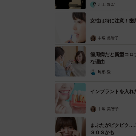
川上 隆宏
女性は特に注意！歯
中塚 美智子
歯周病だと新型コロ
な理由
尾形 愛
―どのようなことをすると歯周病に
インプラントを入れ
相手の唾液から菌をもらうわけです
中塚 美智子
たとえばキスは直接感染ですから、
には、他人と食べ物を介した感染が
まぶたがピクピク…
ＳＯＳかも