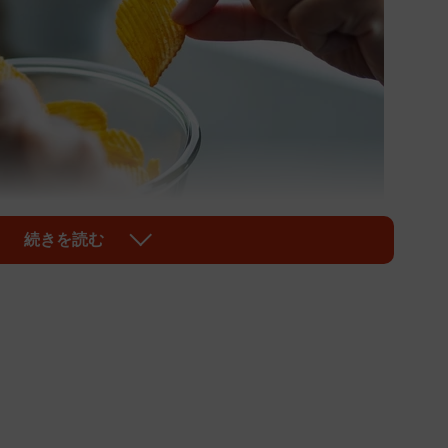
続きを読む
1/4
なことでも、歯周病菌に感染する可能性があります（Farknot
hitect/stock.adobe.com）
になってどんどん変わっているのをご存知ですか。症状で
が、実は病気のリスクを決めるのは18〜20歳のころ。
菌によって引き起こされる病気のため、キスなど「感染