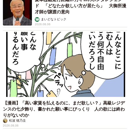
ド 「どなたか欲しい方が居たら」 大御所漫
才師が譲渡の意向
まいどなトピック
2026.08.06
【漫画】「高い家賃を払えるのに、まだ欲しい？」高級レジデ
ンスの七夕飾り、書かれた願い事にびっくり 人の欲には終わ
りがないのか
松波 穂乃圭
2026.08.06