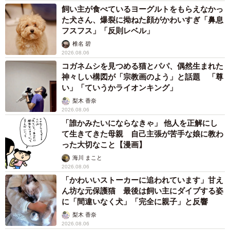
飼い主が食べているヨーグルトをもらえなかっ
た犬さん、爆裂に拗ねた顔がかわいすぎ「鼻息
フスフス」「反則レベル」
椎名 碧
2026.08.06
コガネムシを見つめる猫とパパ、偶然生まれた
神々しい構図が「宗教画のよう」と話題 「尊
い」「ていうかライオンキング」
梨木 香奈
2026.08.06
「誰かみたいにならなきゃ」 他人を正解にし
て生きてきた母親 自己主張が苦手な娘に教わ
った大切なこと【漫画】
海川 まこと
2026.08.06
「かわいいストーカーに追われています」甘え
ん坊な元保護猫 最後は飼い主にダイブする姿
に「間違いなく犬」「完全に親子」と反響
梨木 香奈
2026.08.06