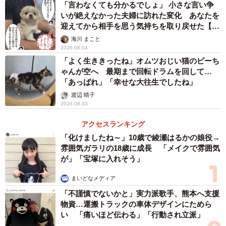
「言わなくても分かるでしょ」 小さな言い争
井上:まず安心を感じました。マキタさんが事前に連絡され
いが絶えなかった夫婦に訪れた変化 あなたを
迎えてから相手を思う気持ちを取り戻せた【漫
ていることで、同じことを伝える手間の問題だけではなく
画】
海川 まこと
「理解されている」という安心です。お店とマキタさんの
2026.08.04
信頼関係も、私への応対に現れているように思いました。
「よく生ききったね」オムツおじい猫のピーち
ゃんが空へ 最期まで回転ドラムを回して…
中将:続けて投稿された「最近は社内連絡でさえままなら
「あっぱれ」「幸せな大往生でしたね」
ず、同じことを何度も説明する羽目になる会社が多い。昔
渡辺 晴子
2026.08.03
なら"お役所仕事"と言われたことが普通に民間企業で起き
る。労働の非正規化が進んだ影響ではないかと疑ってい
アクセスランキング
「化けましたね～」10歳で綾瀬はるかの娘役→
る。」というお言葉にも大きな反響がありました。
雰囲気ガラリの18歳に成長 「メイクで雰囲気
が」「宝塚に入れそう」
井上:なんというか、会社というものの骨組みが変わったこ
とが原因ではないかと思うのです。特定の個人や会社の問
まいどなメディア
題ではなくて。
「不謹慎でないかと」実力派歌手、熊本へ支援
物資…運搬トラックの車体デザインにためら
い 「痛いほど伝わる」「行動され立派」
今回のマキタさんの対応と、投稿に寄せられたマキタファ