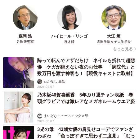
「井上不二子」さん関連情報
Twitterアカウント：
https://twitter.com/fujikoinoue2
「山肉デリ」
所在地：大阪市阿倍野区阪南町6-6-18
森岡 浩
ハイヒール・リンゴ
大江 篤
姓氏研究家
漫才師
園田学園女子大学学長
もっと見る
酔って転んでアザだらけ ネイルも折れて超悲
惨 ケガが絶えない夜のお仕事 「病院代」と
数万円を渡す神客も！【現役キャストに取材】
たかなし 亜妖
2026.08.07
乃木坂46賀喜遥香 5年ぶり週チャン表紙 巻
頭グラビアでは激レアなメガネルームウエア姿
まいどなニュースエンタメ部
2026.08.07
3児の母 43歳女優の肩見せコーデでファンざ
わざわ 「色っぽすぎて思わず二度見」「むっ