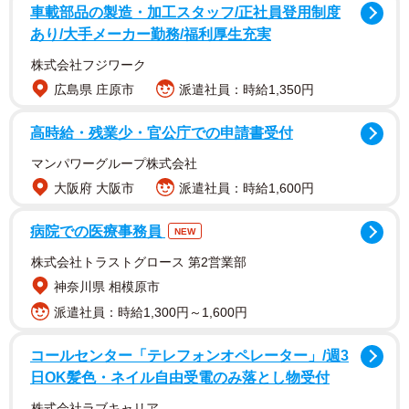
車載部品の製造・加工スタッフ/正社員登用制度
あり/大手メーカー勤務/福利厚生充実
株式会社フジワーク
広島県 庄原市
派遣社員：時給1,350円
マキタという会社はよいね。
高時給・残業少・官公庁での申請書受付
マンパワーグループ株式会社
数年使っていなかったインパクトドライバーの充電ができ
大阪府 大阪市
派遣社員：時給1,600円
なくなっていたので、修理対応について問い合わせたら、
病院での医療事務員
ウチの近くの取り扱い店を教えてくれた。ここまでなら普
NEW
通。さっき行ったら店にどこの誰が何を持ってくるかまで
株式会社トラストグロース 第2営業部
話が通っていた。
神奈川県 相模原市
派遣社員：時給1,300円～1,600円
— 井上不二子 (@fujikoinoue2)
April 2, 2021
コールセンター「テレフォンオペレーター」/週3
近年は大きな企業になると電話をしてもコールセンターを
日OK髪色・ネイル自由受電のみ落とし物受付
たらい回しにされるなど、ユーザー目線の接客応対は期待
株式会社ラブキャリア