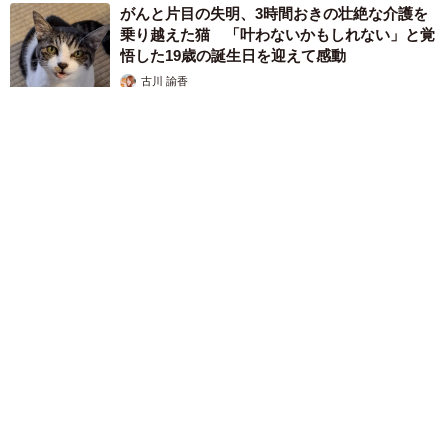
がんと片目の失明、3時間おきの壮絶な介護を
乗り越えた猫 「叶わないかもしれない」と覚
悟した19歳の誕生日を迎えて感動
古川 諭香
2026.08.06
「カニにアジをあげると青くなる」ほんとに！？ 「自然の染
色技術が凄い」と話題に その理由とは…？
竹中 友一（RinToris）
2026.08.06