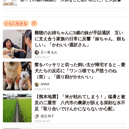
があります。その時の対応は素晴らしかった。何となくマ
キタを使って来たけど、マキタを選んで良かった。」
ともに生きる
IT
など数々の称賛のコメントが寄せられている。
難聴のお姉ちゃんに5歳の妹が手話通訳 互い
に支え合う家族の日常に反響「妹ちゃん、頼も
今回のご体験について井上さんにお話をうかがってみた。
しい」「かわいい通訳さん」
五ヶ瀬 あお
2026.08.07
中将タカノリ（以下「中将」）:マキタに問い合わせた時の
髪をバッサリと切った飼い主が帰宅すると→愛
対応というのはどのような流れでしたか？
犬たちの反応に「ワンコ様でも戸惑うのね
（笑）」「困り顔がかわいい」
井上:はじめ商品の説明書に書いてあった会社の番号に電話
ANNA
2026.08.06
したところ、その後大阪の営業所からこちらに電話があ
【熊本地震】「米が枯れてしまう！」猛暑と被
り、最寄りの取り扱い店を紹介されました。
災の二重苦 八代市の農家が訴える深刻な水不
足「取り合いでけんかにならないか心配」
中将:取り扱い店に行って話が通っていることを知った時の
渡辺 晴子
ご感想をあらためてお聞かせください。
2026.08.05