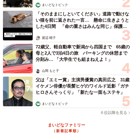
ンの職人さん達の賛同の声を見て思ったのは、従業員のこ
まいどなトピック
ういう所作は徒弟制で教育しないと身につかないんじゃな
「そのままにしといてください」道路で動けな
い猫を前に返された一言… 懸命に生きようと
いかということです。マキタさんで対応していただいた方
した4日間 「命の重さはみんな同じ」保護団
が正社員なのかどうかはわかりませんが、会社という組織
体代表の訴え
の一体感が弱くなったことがありがちな対応に関係してい
渡辺 晴子
るのではないでしょうか。業務委託、非正規雇用、分社
72歳父、軽自動車で新潟から四国まで 65歳の
母と2人で3泊4日の旅 パーキングの休憩まで
化、フランチャイズなどで、傍目には同じ屋号の一つの組
分刻み… 「大学生でも組まねえよ！」
織に見えるものが実際には寄せ集めということが多いです
から。
山岡 もと子
父は「エミー賞」主演男優賞の真田広之 31歳
イケメン俳優が長髪ヒゲのワイルド近影「ガチ
合理化だったはずの変化で「会社」という組織がスカスカ
ヒロさんそっくり」「新たな一面もステキ」
になって、いろんな不合理が起きているのかなと思いまし
た。非正規で働いている方から「ちゃんとできる人もい
まいどなトピック
る」というご批判もありましたが、個人の資質の問題では
６位以降を見る
なく、社会の姿に興味がわきました。
まいどなファミリー
（新着記事順）