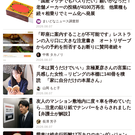
「国産マッチでもバズりたい」願いかなった！
老舗メーカーの投稿が4100万再生 他業種も
続々相乗りでミーム化へ発展
まいどなニュース調査部
2026.08.07
「即座に案内することが不可能です」レストラ
ンの入り口に大きな注意書き オートリザーブ
からの予約を拒否するお断りに賛同者続々
中将 タカノリ
2026.08.07
「本は買うだけでいい」京極夏彦さんの言葉に
共感した女性→リビングの本棚に140冊を積
読 「家に自分だけの本屋さん」
山岡 もと子
2026.08.07
友人のマンション敷地内に度々車を停めていた
ら…注意の貼り紙でナンバーをさらされました
【弁護士が解説】
長澤 芳子
2026.08.07
愛車は総走行距離17万キロのホンダレジェン