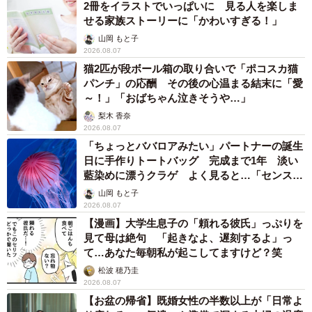
2冊をイラストでいっぱいに 見る人を楽しま
せる家族ストーリーに「かわいすぎる！」
山岡 もと子
2026.08.07
猫2匹が段ボール箱の取り合いで「ポコスカ猫
パンチ」の応酬 その後の心温まる結末に「愛
～！」「おばちゃん泣きそうや…」
梨木 香奈
2026.08.07
「ちょっとババロアみたい」パートナーの誕生
日に手作りトートバッグ 完成まで1年 淡い
藍染めに漂うクラゲ よく見ると…「センスす
ごい」
山岡 もと子
2026.08.07
【漫画】大学生息子の「頼れる彼氏」っぷりを
見て母は絶句 「起きなよ、遅刻するよ」っ
て…あなた毎朝私が起こしてますけど？笑
松波 穂乃圭
2026.08.07
【お盆の帰省】既婚女性の半数以上が「日常よ