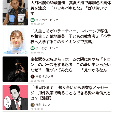
大河出演の39歳俳優 真夏の海で赤銅色の肉体
美を連投 「バッキバキだな」「ばり渋いで
す」
まいどなトピック
2026.08.06
「人生こそがバラエティー」 マレーシア移住
を報告した菊地亜美 子どもの教育考え「小学
校へ入学するこのタイミングで挑戦」
まいどなトピック
2026.08.06
京都駅をぶらぶら→ホームの隅に何やら「ドロ
ン」のポーズをする忍者 この暑い中いったい
なぜ？ 近づいてみたら… 「見つかるなんて
未熟」
中将 タカノリ
2026.08.06
「明日ひま？」 知り合いから唐突なメッセー
ジ 用件次第で断ることもできる賢い返信文と
は？【漫画】
海川 まこと
2026.08.06