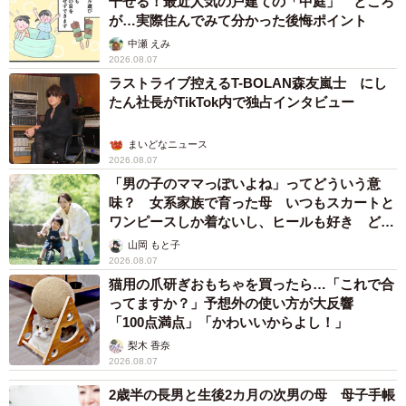
干せる！最近人気の戸建ての「中庭」 ところ
が…実際住んでみて分かった後悔ポイント
中瀬 えみ
2026.08.07
ラストライブ控えるT-BOLAN森友嵐士 にし
たん社長がTikTok内で独占インタビュー
まいどなニュース
2026.08.07
「男の子のママっぽいよね」ってどういう意
味？ 女系家族で育った母 いつもスカートと
ワンピースしか着ないし、ヒールも好き どの
へんが…
山岡 もと子
2026.08.07
猫用の爪研ぎおもちゃを買ったら…「これで合
ってますか？」予想外の使い方が大反響
「100点満点」「かわいいからよし！」
梨木 香奈
2026.08.07
2歳半の長男と生後2カ月の次男の母 母子手帳