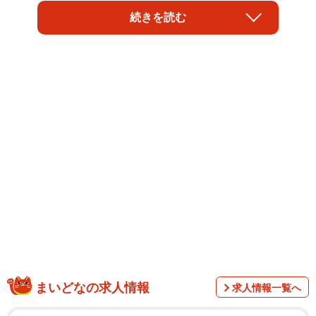
続きを読む
総合電動工具メーカー・
マキタ
の質の高い
接客応対
が
SNS上で大きな注目を集めてる。きっかけになったのは大
阪で鹿肉・猪肉屋専門の精肉店
「山肉デリ」
を営む
井上
不二子
さん（@fujikoinoue2）の「マキタという会社はよい
ね。数年使っていなかったインパクトドライバーの充電が
できなくなっていたので、修理対応について問い合わせた
ら、ウチの近くの取り扱い店を教えてくれた。ここまでな
ら普通。さっき行ったら店にどこの誰が何を持ってくるか
まで話が通っていた」という投稿。
まいどなの求人情報
求人情報一覧へ