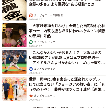
金額の多さ」より重要な“ある経験”とは
まいどなニュース情報部
2026.08.07
「火事以来10カ月ぶり」全焼した自宅訪れた林
家ぺー 内装も壁も取り払われスケルトン状態
の部屋に呆然
まいどなトピック
2026.08.07
「こんなかわいい子おるん！？」大阪出身の
UHB26歳アナが話題…父は元プロ野球選手
「アイドルさんよりかわいい」「めちゃ爽や
か」
まいどなメディア
2026.08.07
世界一周中に3度も出会った運命的カップル
口では言えない「ジョージアの熱い夜」に「も
うやめぇや！」藤井が猛ツッコミ連発【新婚さ
ん】
まいどなニュース
2026.08.07