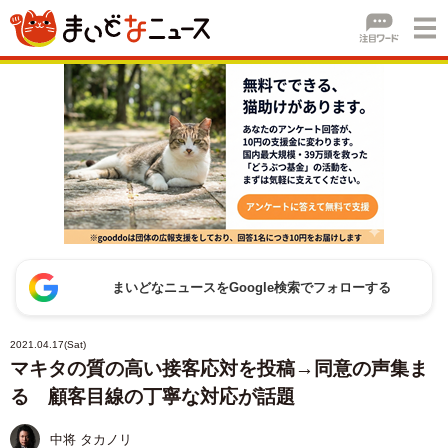
まいどなニュースをGoogle検索でフォローする
2021.04.17(Sat)
マキタの質の高い接客応対を投稿→同意の声集ま
る 顧客目線の丁寧な対応が話題
中将 タカノリ