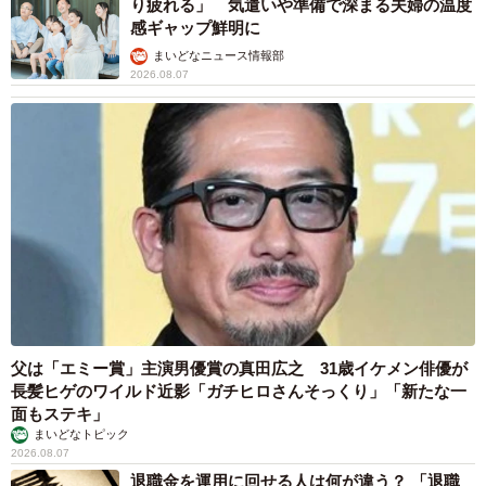
り疲れる」 気遣いや準備で深まる夫婦の温度
感ギャップ鮮明に
まいどなニュース情報部
2026.08.07
父は「エミー賞」主演男優賞の真田広之 31歳イケメン俳優が
長髪ヒゲのワイルド近影「ガチヒロさんそっくり」「新たな一
面もステキ」
まいどなトピック
2026.08.07
退職金を運用に回せる人は何が違う？ 「退職