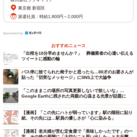
しにくいもの。そんなご時世の中で光るマキタの姿勢に
東京都 新宿区
SNSユーザー達からは
派遣社員：時給1,800円～2,000円
「良い話を聞けて心が軽くなりました。そういえば、私が
Sponsored by
持っているマキタのインパクトドライバーを先日使ったの
ですが、2年前に家具の組立で使用する為充電したものがそ
おすすめニュース
のまま充電無しで使用できました。放電していないことに
「出棺を10分早めませんか？」 葬儀業者の心遣い伝える
ツイートに感動の輪
驚き、マキタすげーってなりました。製品もサービスも素
晴らしいですね。」
バス停に捨てられた椅子かと思ったら…80才のお婆さんが
貼った「切実なメッセージ」にSNS上で大論争
「先日マキタのトリマーがモーター部分から煙が出て使用
「このままこの場所の写真更新しないで欲しいな」…
不能に…取扱店経由で修理依頼を出し、5000円超えるなら
Google Earthに残された両親の心温まる光景が話題に
修理無しでって頼んだら、なんと3000円で修理完了。もう
10年以上使い倒してた代物なのに、LEDライト部分まで交
【漫画】「この先にハトが弱っています」駅の階段に貼り
紙、その先には…駅員の優しさが「心に染みる」
換されてた。外観以外ほぼオーバーホールされてたw」
【漫画】老夫婦が営む定食屋で「美味しかったです」の一
「安いホールソーを使ってビット折れして駆け込んだコト
言…その後の展開に「大切なこと思い出した」と大反響