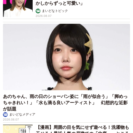
かしからずっと可愛い」
2/2
まいどなトピック
2026.08.07
山肉デリで扱っている猪肉。冬だけが旬と思われがちな猪だが実は春も
最高！※山肉デリTwitterアカウントより引用
Twitterアカウント：
https://twitter.com/yamaniku_deli?
lang=ja
Facebookアカウント：
https://www.facebook.com/yamanikudeli/
Instagramアカウント：
https://www.instagram.com/yamanikudeli/
◇ ◇
あのちゃん、雨の日のショーパン姿に「雨が似合う」「脚めっ
今回の反響についてマキタの広報担当部署にもご感想をう
ちゃきれい！」「水も滴る良いアーティスト」 幻想的な近影
かがった。残念ながら回答は差し控えたいということだっ
が話題
まいどなメディア
たが、その対応は決して突き放すようなものではなく誠意
2026.08.07
に満ちたものだった。今後もマキタの質の高い接客応対が
【漫画】周囲の目を気にせず遊べる！洗濯物も
維持されるよう願いたい。