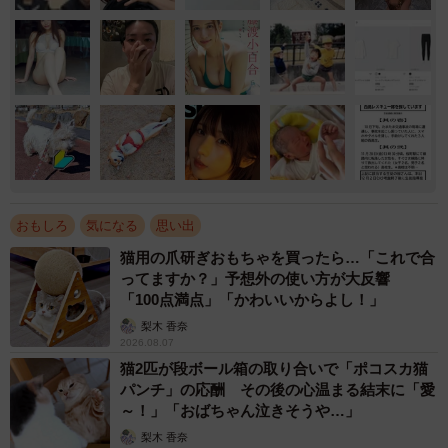
おもしろ
気になる
思い出
猫用の爪研ぎおもちゃを買ったら…「これで合
ってますか？」予想外の使い方が大反響
「100点満点」「かわいいからよし！」
梨木 香奈
2026.08.07
猫2匹が段ボール箱の取り合いで「ポコスカ猫
パンチ」の応酬 その後の心温まる結末に「愛
～！」「おばちゃん泣きそうや…」
梨木 香奈