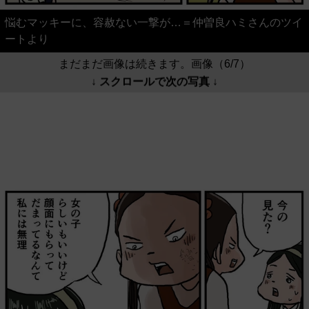
悩むマッキーに、容赦ない一撃が…＝仲曽良ハミさんのツイ
ートより
まだまだ画像は続きます。画像（6/7）
↓ スクロールで次の写真 ↓