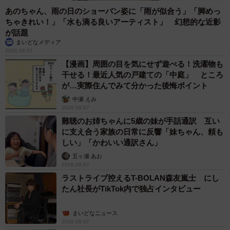
あのちゃん、雨の日のショーパン姿に「雨が似合う」「脚めっ
ちゃきれい！」「水も滴る良いアーティスト」 幻想的な近影
が話題
まいどなメディア
2026.08.07
【漫画】周囲の目を気にせず遊べる！洗濯物も
干せる！最近人気の戸建ての「中庭」 ところ
が…実際住んでみて分かった後悔ポイント
中瀬 えみ
2026.08.07
難聴のお姉ちゃんに5歳の妹が手話通訳 互い
に支え合う家族の日常に反響「妹ちゃん、頼も
しい」「かわいい通訳さん」
五ヶ瀬 あお
2026.08.07
ラストライブ控えるT-BOLAN森友嵐士 にし
たん社長がTikTok内で独占インタビュー
まいどなニュース
2026.08.07