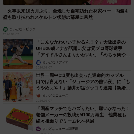
「火事以来10カ月ぶり」全焼した自宅訪れた林家ぺー 内装も
壁も取り払われスケルトン状態の部屋に呆然
まいどなトピック
2026.08.07
「こんなかわいい子おるん！？」大阪出身の
UHB26歳アナが話題…父は元プロ野球選手
「アイドルさんよりかわいい」「めちゃ爽や
か」
まいどなメディア
2026.08.07
世界一周中に3度も出会った運命的カップル
口では言えない「ジョージアの熱い夜」に「も
うやめぇや！」藤井が猛ツッコミ連発【新婚さ
ん】
まいどなニュース
2026.08.07
「国産マッチでもバズりたい」願いかなった！
老舗メーカーの投稿が4100万再生 他業種も
続々相乗りでミーム化へ発展
まいどなニュース調査部
2026.08.07