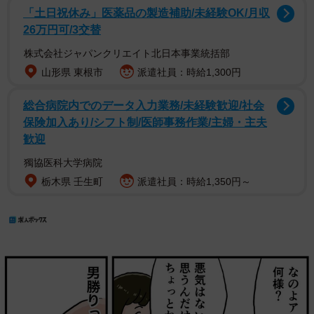
「土日祝休み」医薬品の製造補助/未経験OK/月収
26万円可/3交替
株式会社ジャパンクリエイト北日本事業統括部
山形県 東根市
派遣社員：時給1,300円
総合病院内でのデータ入力業務/未経験歓迎/社会
保険加入あり/シフト制/医師事務作業/主婦・主夫
歓迎
獨協医科大学病院
栃木県 壬生町
派遣社員：時給1,350円～