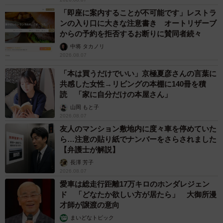
「即座に案内することが不可能です」レストラ
ンの入り口に大きな注意書き オートリザーブ
からの予約を拒否するお断りに賛同者続々
中将 タカノリ
2026.08.07
「本は買うだけでいい」京極夏彦さんの言葉に
共感した女性→リビングの本棚に140冊を積
読 「家に自分だけの本屋さん」
山岡 もと子
2026.08.07
友人のマンション敷地内に度々車を停めていた
ら…注意の貼り紙でナンバーをさらされました
【弁護士が解説】
長澤 芳子
2026.08.07
愛車は総走行距離17万キロのホンダレジェン
ド 「どなたか欲しい方が居たら」 大御所漫
才師が譲渡の意向
まいどなトピック