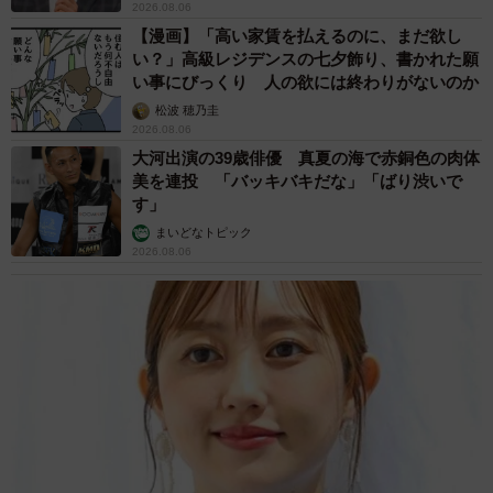
2026.08.06
【漫画】「高い家賃を払えるのに、まだ欲し
い？」高級レジデンスの七夕飾り、書かれた願
い事にびっくり 人の欲には終わりがないのか
松波 穂乃圭
2026.08.06
大河出演の39歳俳優 真夏の海で赤銅色の肉体
美を連投 「バッキバキだな」「ばり渋いで
す」
まいどなトピック
2026.08.06