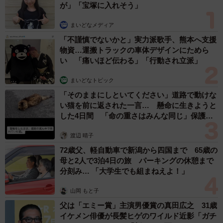
が」「宝塚に入れそう」
まいどなメディア
「不謹慎でないかと」実力派歌手、熊本へ支援
物資…運搬トラックの車体デザインにためら
い 「痛いほど伝わる」「行動され立派」
まいどなトピック
「そのままにしといてください」道路で動けな
い猫を前に返された一言… 懸命に生きようと
した4日間 「命の重さはみんな同じ」保護団
体代表の訴え
渡辺 晴子
72歳父、軽自動車で新潟から四国まで 65歳の
母と2人で3泊4日の旅 パーキングの休憩まで
分刻み… 「大学生でも組まねえよ！」
山岡 もと子
父は「エミー賞」主演男優賞の真田広之 31歳
イケメン俳優が長髪ヒゲのワイルド近影「ガチ