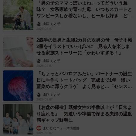
「男の子のママっぽいよね」ってどういう意
味？ 女系家族で育った母 いつもスカートと
ワンピースしか着ないし、ヒールも好き どの
へんが…
山岡 もと子
2026.08.07
2歳半の長男と生後2カ月の次男の母 母子手帳
2冊をイラストでいっぱいに 見る人を楽しま
せる家族ストーリーに「かわいすぎる！」
山岡 もと子
2026.08.07
「ちょっとババロアみたい」パートナーの誕生
日に手作りトートバッグ 完成まで1年 淡い
藍染めに漂うクラゲ よく見ると…「センスす
ごい」
山岡 もと子
2026.08.07
【お盆の帰省】既婚女性の半数以上が「日常よ
り疲れる」 気遣いや準備で深まる夫婦の温度
感ギャップ鮮明に
まいどなニュース情報部
2026.08.07