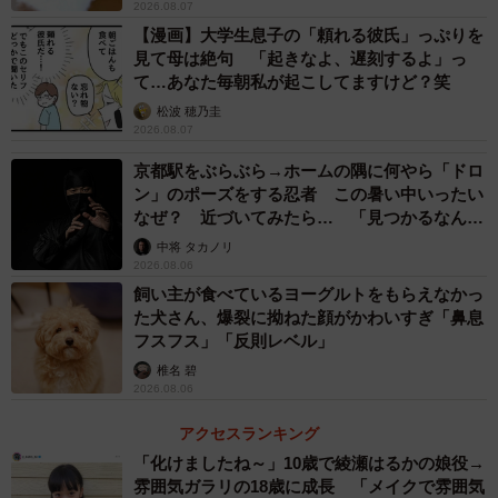
2026.08.07
【漫画】大学生息子の「頼れる彼氏」っぷりを
見て母は絶句 「起きなよ、遅刻するよ」っ
て…あなた毎朝私が起こしてますけど？笑
松波 穂乃圭
2026.08.07
京都駅をぶらぶら→ホームの隅に何やら「ドロ
ン」のポーズをする忍者 この暑い中いったい
なぜ？ 近づいてみたら… 「見つかるなんて
未熟」
中将 タカノリ
2026.08.06
飼い主が食べているヨーグルトをもらえなかっ
た犬さん、爆裂に拗ねた顔がかわいすぎ「鼻息
フスフス」「反則レベル」
椎名 碧
2026.08.06
アクセスランキング
「化けましたね～」10歳で綾瀬はるかの娘役→
雰囲気ガラリの18歳に成長 「メイクで雰囲気