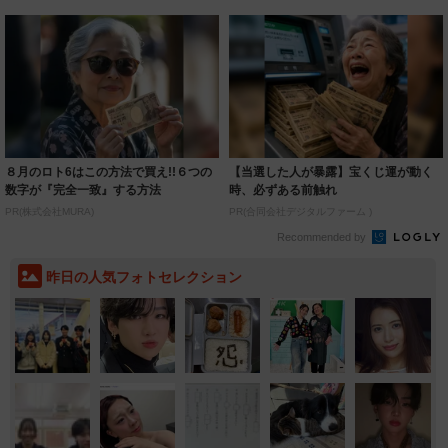
８月のロト6はこの方法で買え!!６つの
【当選した人が暴露】宝くじ運が動く
数字が『完全一致』する方法
時、必ずある前触れ
PR(株式会社MURA)
PR(合同会社デジタルファーム )
Recommended by
昨日の人気フォトセレクション