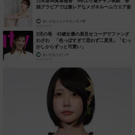
乃木坂46賀喜遥香 5年ぶり週チャン表紙 巻
頭グラビアでは激レアなメガネルームウエア姿
まいどなニュースエンタメ部
2026.08.07
3児の母 43歳女優の肩見せコーデでファンざ
わざわ 「色っぽすぎて思わず二度見」「むっ
かしからずっと可愛い」
まいどなトピック
2026.08.07