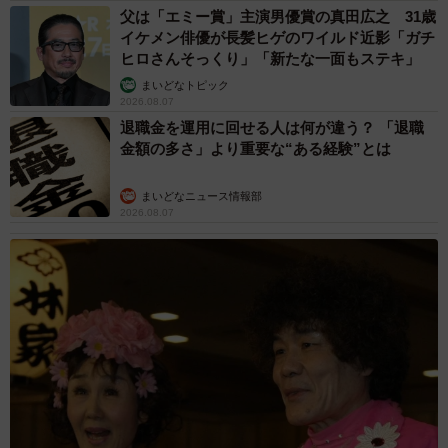
父は「エミー賞」主演男優賞の真田広之 31歳
イケメン俳優が長髪ヒゲのワイルド近影「ガチ
ヒロさんそっくり」「新たな一面もステキ」
まいどなトピック
2026.08.07
退職金を運用に回せる人は何が違う？ 「退職
金額の多さ」より重要な“ある経験”とは
まいどなニュース情報部
2026.08.07