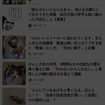
2026.08.06
「誰かみたいにならなきゃ」 他人を正解にし
て生きてきた母親 自己主張が苦手な娘に教わ
った大切なこと【漫画】
海川 まこと
2026.08.06
「かわいいストーカーに追われています」甘え
ん坊な元保護猫 最後は飼い主にダイブする姿
に「間違いなく犬」「完全に親子」と反響
梨木 香奈
2026.08.06
がんと片目の失明、3時間おきの壮絶な介護を
乗り越えた猫 「叶わないかもしれない」と覚
悟した19歳の誕生日を迎えて感動
古川 諭香
2026.08.06
「カニにアジをあげると青くなる」ほんと
に！？ 「自然の染色技術が凄い」と話題に
その理由とは…？