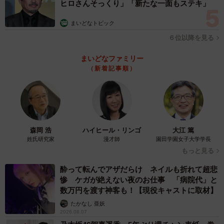
ヒロさんそっくり」「新たな一面もステキ」
まいどなトピック
６位以降を見る
まいどなファミリー
（新着記事順）
森岡 浩
ハイヒール・リンゴ
大江 篤
姓氏研究家
漫才師
園田学園女子大学学長
もっと見る
酔って転んでアザだらけ ネイルも折れて超悲
惨 ケガが絶えない夜のお仕事 「病院代」と
数万円を渡す神客も！【現役キャストに取材】
たかなし 亜妖
2026.08.07