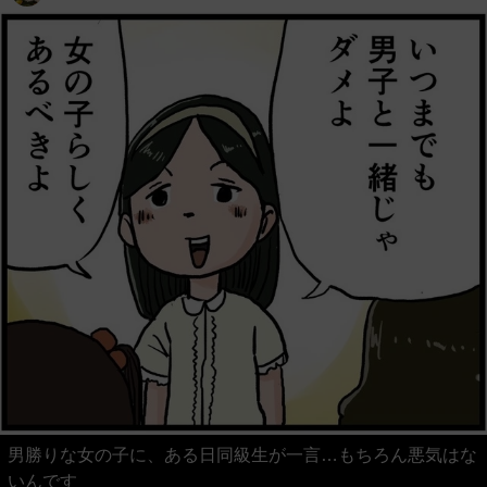
男勝りな女の子に、ある日同級生が一言…もちろん悪気はな
いんです