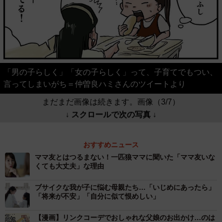
「男の子らしく」「女の子らしく」って、子育てでもつい、
言ってしまいがち＝仲曽良ハミさんのツイートより
まだまだ画像は続きます。画像（3/7）
↓ スクロールで次の写真 ↓
おすすめニュース
ママ友とはつるまない！一匹狼ママに聞いた「ママ友いな
くても大丈夫」な理由
ブサイクな我が子に悩む母親たち…「いじめにあったら」
「将来が不安」「自分に似て恨めしい」
【漫画】リンクコーデでおしゃれな父娘のお出かけ…のは