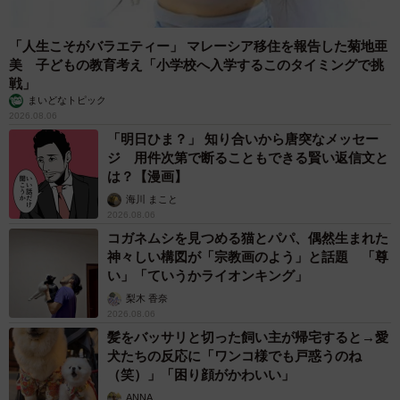
「人生こそがバラエティー」 マレーシア移住を報告した菊地亜
美 子どもの教育考え「小学校へ入学するこのタイミングで挑
戦」
まいどなトピック
2026.08.06
「明日ひま？」 知り合いから唐突なメッセー
ジ 用件次第で断ることもできる賢い返信文と
は？【漫画】
海川 まこと
2026.08.06
コガネムシを見つめる猫とパパ、偶然生まれた
神々しい構図が「宗教画のよう」と話題 「尊
い」「ていうかライオンキング」
梨木 香奈
2026.08.06
髪をバッサリと切った飼い主が帰宅すると→愛
犬たちの反応に「ワンコ様でも戸惑うのね
（笑）」「困り顔がかわいい」
ANNA