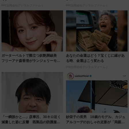
PR(合同会社デジタルファーム )
PR(合同会社デジタルファーム )
ガーターベルトで際立つ妖艶脚線美
あなたの金運はどう？宝くじに縁があ
フリーアナ森香澄がランジェリーモデ
る時、金運はこう変わる
ルに ｢PE...
PR(合同会社デジタルファーム )
「一瞬誰かと…」彦摩呂、30キロ近く
紗栄子の長男 18歳のモデル、カジュ
減量した姿に反響 既製品の防護服が
アルコーデのおしゃれ近影が「両親の
着られると...
いいとこ取...