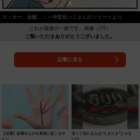
マッキー、覚醒…！＝仲曽良ハミさんのツイートより
これが最後の一枚です。画像（7/7）
ご覧いただきありがとうございました。
記事に戻る
【当選】金運が上がる直前に起こるサ
宝くじ当たる人は“たまたま”じゃな
イン
い?!