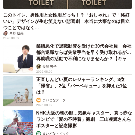
このトイレ、男性用と女性用どっち！？「おしゃれ」で「格好
いい」デザインが生む笑えない悲喜劇 本当に大事なのは目立
つことではなく…
高野 朋美
2026.08.09
業績悪化で退職勧奨を受けた30代会社員 会社
都合退職ならば失業手当を早く受け取れるが…
再就職の活動で不利になりませんか？【キャリ
アカウンセラーが解説】
長澤 芳子
2026.08.09
正直しんどい夏のレジャーランキング、3位
「帰省」、2位「バーベキュー」を抑えた1位
は？
まいどなデータ
2026.08.09
NHK大阪の朝の顔…気象キャスター、真っ赤な
ワンピで「愛の不時着」観劇 三山凌輝さんら
ポスターと記念撮影
まいどなトピック