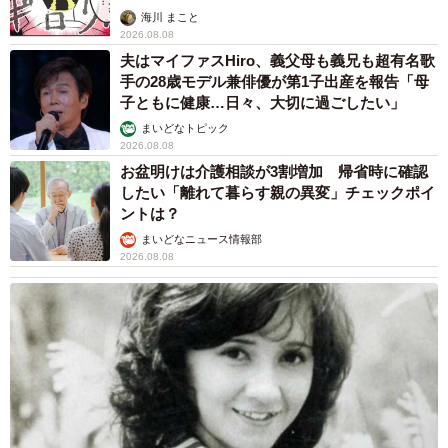
海川 まこと
2026.08.08
夫はマイファスHiro、義父母も義兄も超有名歌
手の28歳モデル兼俳優が第1子出産を報告「母
子ともに健康…日々、大切に過ごしたい」
まいどなトピック
2026.08.08
お盆明けは介護相談が3割増加 帰省時に確認
したい「離れて暮らす親の異変」チェックポイ
ントは？
まいどなニュース情報部
2026.08.08