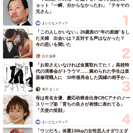
ョット「一瞬、分からなかったわ」「テキヤの
兄さん」
まいどなメディア
「この人しかいない」26歳差の“年の差婚”をし
た夫婦 出会いは？反対する声はなかった？
今の思いを聞いた
古川 諭香
「お前さえいなければ金賞取れてた！」高校時
代の演奏会がトラウマ……責められた学生は楽
器修理職人に 10年後再会した因縁の相手から
思わぬ申し出【漫画】
海川 まこと
母は有名女優、慶応幼稚舎出身CBCアナのノー
スリーブ姿「育ちの良さが表情に表れてる」
「天使の笑顔」
まいどなメディア
「ウソだろ」体重130kgの女性芸人オダウエダ