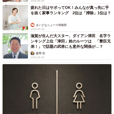
2026.08.09
疲れた日はサボってOK！みんなが真っ先に手
を抜く家事ランキング 2位は「掃除」1位は？
まいどなニュース情報部
2026.08.09
滋賀が生んだ大スター、ダイアン津田 名字ラ
ンキング上位「津田」姓のルーツは 「豊臣兄
弟！」で話題の武将にも意外な関係が…？
森岡 浩
2026.08.09