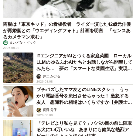
両親は「東京キッド」の看板役者 ライダー演じた42歳元俳優
が再婚妻との「ウエディングフォト」計画を明言 「センスあ
るカメラマン求む」
まいどなトピック
2026.08.08
ITエンジニアがAIとつくる家庭菜園 ローカル
LLMのゆるふわAIたちとお話しながら開墾して
みたら… 夢の「スマートな菜園生活」実現な
るか
井二 かける
2026.08.08
プチバズしたママ友とのLINEスクショ うっ
かり電話番号を流出させちゃった！ 激怒する
友人 慰謝料の相場はいくらですか【弁護士が
解説】
長澤 芳子
2026.08.08
「テレビより私を見て？」パパの目の前に陣取
る犬に1.4万いいね あまりにも健気な熱烈ア
ピールのちょっと切ない結末