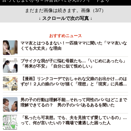
まだまだ画像は続きます。画像（3/7）
↓ スクロールで次の写真 ↓
おすすめニュース
ママ友とはつるまない！一匹狼ママに聞いた「ママ友いな
くても大丈夫」な理由
ブサイクな我が子に悩む母親たち…「いじめにあったら」
「将来が不安」「自分に似て恨めしい」
【漫画】リンクコーデでおしゃれな父娘のお出かけ…のは
ずが！２人の娘のパパが描く「理想」と「現実」に共感必
至
男の子の行動は理解不能…それって同性のパパはどこまで
理解できてるの？ 男の子のパパあるあるを聞いた
「私ったら可哀想。でも、夫を見捨てず愛しているの」…
って、何が言いたいの？職場で遭遇した困った人