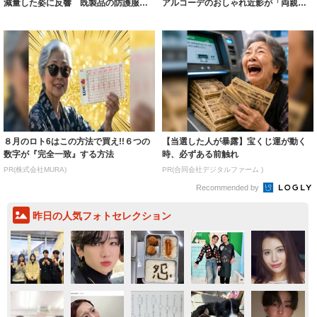
減量した姿に反響 既製品の防護服が
アルコーデのおしゃれ近影が「両親の
着られると...
いいとこ取...
８月のロト6はこの方法で買え!!６つの
【当選した人が暴露】宝くじ運が動く
数字が『完全一致』する方法
時、必ずある前触れ
PR(株式会社MURA)
PR(合同会社デジタルファーム )
Recommended by
昨日の人気フォトセレクション