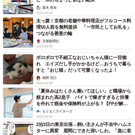
梨木 香奈
2026.08.08
太っ腹！京都の老舗中華料理店がフルコース料
理50人前を無料提供 「一市民としてお礼を」
つながる善意の輪
京都新聞社
2026.08.08
ボロボロで不細工なおじいちゃん猫に一目惚
れ エイズだし手がかかるけど…おうちで暮ら
すと「おじ猫」だって可愛くなったよ！
鶴野 浩己
2026.08.08
「夏休みはたくさん働いてほしい」と職場から
頼まれた高2息子 バイトで稼ぎすぎると扶養
を外れて税金や保険料が上がる？【FPが解
説】
もくもくライターズ
2026.08.08
2泊3日の東京出張→飼い主さんが不在中ハムス
ターに異変 眉間にできた深いしわ、「急に老