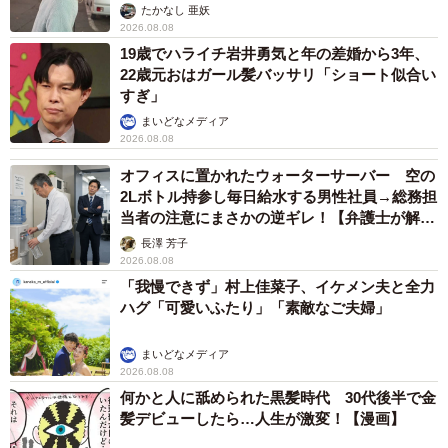
ストに取材】
たかなし 亜妖
2026.08.08
19歳でハライチ岩井勇気と年の差婚から3年、
22歳元おはガール髪バッサリ「ショート似合い
すぎ」
まいどなメディア
2026.08.08
オフィスに置かれたウォーターサーバー 空の
2Lボトル持参し毎日給水する男性社員→総務担
当者の注意にまさかの逆ギレ！【弁護士が解
説】
長澤 芳子
2026.08.08
「我慢できず」村上佳菜子、イケメン夫と全力
ハグ「可愛いふたり」「素敵なご夫婦」
まいどなメディア
2026.08.08
何かと人に舐められた黒髪時代 30代後半で金
髪デビューしたら…人生が激変！【漫画】