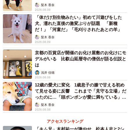
梨木 香奈
2026.08.09
「体だけ別生物みたい」初めて川遊びをした
犬、濡れた直後の激変ぶりが話題 「新種
だ！」「河童だ」「毛刈りされたあとの羊」
梨木 香奈
2026.08.09
京都の百貨店が開催のお化け屋敷のお化けにモ
デルがいる 比叡山延暦寺の僧侶が語る伝説と
は
浅井 佳穂
2026.08.08
12歳の愛犬に変化 1歳息子の膝で甘える初め
て見せる姿に反響 これまで「見守る立場」だ
ったのに…「頭ポンポンが愛に満ちている」
「尊…」
梨木 香奈
2026.08.08
アクセスランキング
「キム兄」木村祐一が激やせ、松本人志と2シ