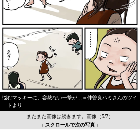
悩むマッキーに、容赦ない一撃が…＝仲曽良ハミさんのツイ
ートより
まだまだ画像は続きます。画像（5/7）
↓ スクロールで次の写真 ↓