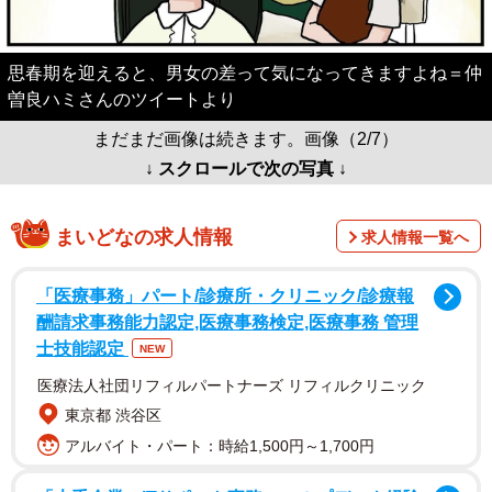
思春期を迎えると、男女の差って気になってきますよね＝仲
曽良ハミさんのツイートより
まだまだ画像は続きます。画像（2/7）
↓ スクロールで次の写真 ↓
まいどなの求人情報
求人情報一覧へ
「医療事務」パート/診療所・クリニック/診療報
酬請求事務能力認定,医療事務検定,医療事務 管理
士技能認定
NEW
医療法人社団リフィルパートナーズ リフィルクリニック
東京都 渋谷区
アルバイト・パート：時給1,500円～1,700円