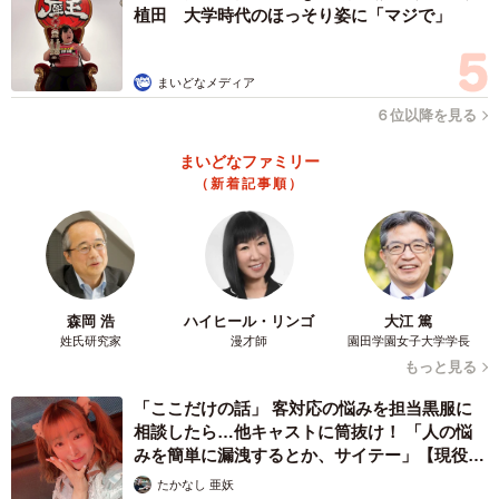
植田 大学時代のほっそり姿に「マジで」
まいどなメディア
６位以降を見る
まいどなファミリー
（新着記事順）
森岡 浩
ハイヒール・リンゴ
大江 篤
姓氏研究家
漫才師
園田学園女子大学学長
もっと見る
「ここだけの話」 客対応の悩みを担当黒服に
相談したら…他キャストに筒抜け！ 「人の悩
みを簡単に漏洩するとか、サイテー」【現役キ
ャストに取材】
たかなし 亜妖