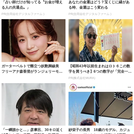
「占い師だけが知ってる〝お金が増え
あなたの金運はどう？宝くじに縁があ
る人の共通点〟」
る時、金運はこう変わる
PR(合同会社デジタルファーム )
PR(合同会社デジタルファーム )
ガーターベルトで際立つ妖艶脚線美
【昭和43年以前生まれはロト６この数
フリーアナ森香澄がランジェリーモデ
字を買うべき】6つの数字が「完全一
ルに ｢PE...
致」する方...
PR(株式会社MURA)
「一瞬誰かと…」彦摩呂、30キロ近く
紗栄子の長男 18歳のモデル、カジュ