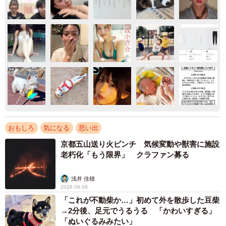
おもしろ
気になる
思い出
京都五山送り火ピンチ 気候変動や獣害に施設
老朽化「もう限界」 クラファン募る
浅井 佳穂
2026.08.09
「これが不動柴か…」初めて外を散歩した豆柴
→2分後、足元でうるうる 「かわいすぎる」
「ぬいぐるみみたい」