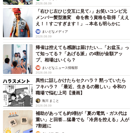
2026.08.09
「右ひじ左ひじ交互に見て♪」お笑いコンビ元
メンバー髪型激変 命を救う資格を取得「ええ
え！！すごすぎます！」→本名も明らかに
まいどなメディア
2026.08.09
帰省は控えても感謝は届けたい…「お盆玉」っ
て知ってる？「あげる派」の4割が金額アッ
プ、相場はいくら？
まいどなニュース情報部
2026.08.09
異性に話しかけたらセクハラ？ 黙っていたら
フキハラ？ 「最近、生きるの難しい」令和の
職場で悩む上司【漫画】
海川 まこと
2026.08.09
補助があっても約9割が「夏の電気・ガス代は
重い」と回答…猛暑でも「冷房を控える」人が
7割超に