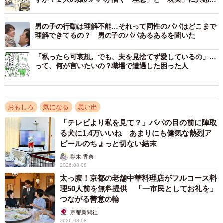
至
男の子の行動は理解不能…それって同性のパパはどこまで
理解できてるの？ 男の子のパパあるあるを聞いた
「私ったら可哀想。でも、夫を見捨てず愛しているの」…
って、何が言いたいの？職場で遭遇した困った人
おもしろ
気になる
思い出
「テレビより私を見て？」パパの目の前に陣取
る犬に1.4万いいね あまりにも健気な熱烈ア
ピールのちょっと切ない結末
2/7
梨木 香奈
2026.08.08
思春期を迎えると、男女の差って気になってきますよね＝仲曽良ハミさ
太っ腹！京都の老舗中華料理店がフルコース料
んのツイートより
理50人前を無料提供 「一市民としてお礼を」
つながる善意の輪
京都新聞社
2026.08.08