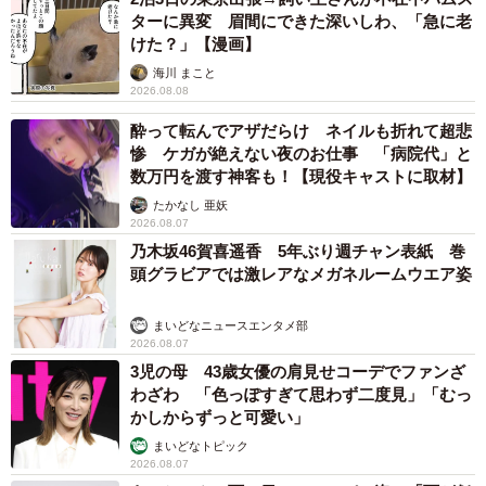
そうそう。コメント欄には「『女の子らしいのもいい』
ターに異変 眉間にできた深いしわ、「急に老
って、一度相手の意見をきちんと認めてくれるマッキー
けた？」【漫画】
は、素敵女子ですね！」という感想もありました。ついつ
海川 まこと
い、周囲からどう見られるかに囚われがちですが、男だろ
2026.08.08
うと、女だろうと、世代が違おうと…。お互いが認め合っ
酔って転んでアザだらけ ネイルも折れて超悲
惨 ケガが絶えない夜のお仕事 「病院代」と
て「本気」を出し合える関係って、きっと一番心地良いん
数万円を渡す神客も！【現役キャストに取材】
でしょうね。
たかなし 亜妖
2026.08.07
乃木坂46賀喜遥香 5年ぶり週チャン表紙 巻
頭グラビアでは激レアなメガネルームウエア姿
まいどなニュースエンタメ部
2026.08.07
3児の母 43歳女優の肩見せコーデでファンざ
わざわ 「色っぽすぎて思わず二度見」「むっ
かしからずっと可愛い」
まいどなトピック
2026.08.07