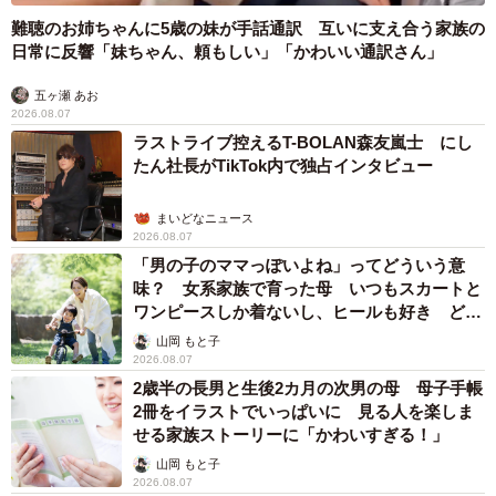
難聴のお姉ちゃんに5歳の妹が手話通訳 互いに支え合う家族の
日常に反響「妹ちゃん、頼もしい」「かわいい通訳さん」
五ヶ瀬 あお
2026.08.07
ラストライブ控えるT-BOLAN森友嵐士 にし
たん社長がTikTok内で独占インタビュー
7/7
まいどなニュース
2026.08.07
マッキー、覚醒…！＝仲曽良ハミさんのツイートより
「男の子のママっぽいよね」ってどういう意
味？ 女系家族で育った母 いつもスカートと
◇ ◇
ワンピースしか着ないし、ヒールも好き どの
へんが…
山岡 もと子
2026.08.07
仲曽良さんのツイッターやnoteアカウントでは、マッキ
2歳半の長男と生後2カ月の次男の母 母子手帳
ーや主人公とお姉ちゃん（中学生）たちの楽しい日常が描
2冊をイラストでいっぱいに 見る人を楽しま
かれています。懐かしさに浸りたい時、ちょっと日常に疲
せる家族ストーリーに「かわいすぎる！」
れた時にも、おすすめです。
山岡 もと子
2026.08.07