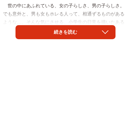
世の中にあふれている、女の子らしさ、男の子らしさ。
でも意外と、男も女もホレる人って、相通ずるものがある
ような…。そんな気にさせる、小学生の日常を描いたある
漫画が共感を呼んでいます。
続きを読む
制作したのは仲曽良ハミ（@nakasorahami）さん。「思
い出漫画家」として、小学4年生の主人公とその家族、友達
たちの日常をツイッターやnoteでつづっています。