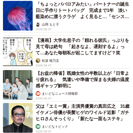
「ちょっとババロアみたい」パートナーの誕生
日に手作りトートバッグ 完成まで1年 淡い
藍染めに漂うクラゲ よく見ると…「センスす
ごい」
山岡 もと子
2026.08.07
【漫画】大学生息子の「頼れる彼氏」っぷりを
見て母は絶句 「起きなよ、遅刻するよ」っ
て…あなた毎朝私が起こしてますけど？笑
松波 穂乃圭
2026.08.07
【お盆の帰省】既婚女性の半数以上が「日常よ
り疲れる」 気遣いや準備で深まる夫婦の温度
感ギャップ鮮明に
まいどなニュース情報部
2026.08.07
父は「エミー賞」主演男優賞の真田広之 31歳
イケメン俳優が長髪ヒゲのワイルド近影「ガチ
ヒロさんそっくり」「新たな一面もステキ」
まいどなトピック
2026.08.07