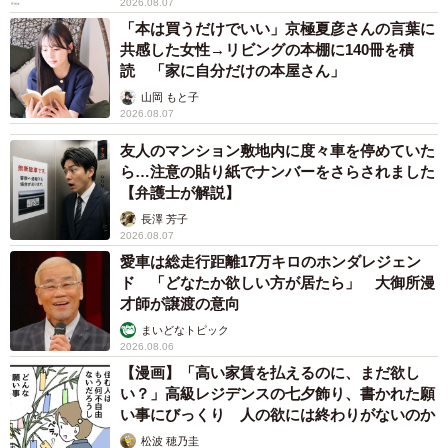
2026.08.07
「本は買うだけでいい」京極夏彦さんの言葉に
共感した女性→リビングの本棚に140冊を積
読 「家に自分だけの本屋さん」
山岡 もと子
2026.08.07
友人のマンション敷地内に度々車を停めていた
ら…注意の貼り紙でナンバーをさらされました
【弁護士が解説】
長澤 芳子
2026.08.07
愛車は総走行距離17万キロのホンダレジェン
ド 「どなたか欲しい方が居たら」 大御所漫
才師が譲渡の意向
まいどなトピック
2026.08.06
【漫画】「高い家賃を払えるのに、まだ欲し
い？」高級レジデンスの七夕飾り、書かれた願
い事にびっくり 人の欲には終わりがないのか
松波 穂乃圭