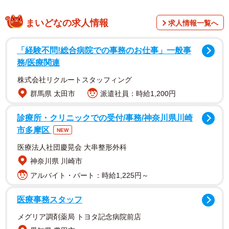
まいどなの求人情報
求人情報一覧へ
今回は主人公の女友達、マッキーが主役のお話。元気で
「経験不問!総合病院での事務のお仕事」一般事
明るく、ドッジボールでも腕力でも威勢でも男子と対等に
務/医療関連
渡り合う実力の持ち主ですが、ある日女の子の同級生から
株式会社リクルートスタッフィング
「もう高学年なんだし、女の子らしくあるべきよ」と言わ
群馬県 太田市
派遣社員：時給1,200円
れてしまいます。
診療所・クリニックでの受付/事務/神奈川県川崎
僕はこんな子、好きですけどね
市多摩区
NEW
1/2
pic.twitter.com/fR22277SEO
医療法人社団慶晃会 大串整形外科
神奈川県 川崎市
— 仲曽良ハミ＠思い出漫画家 (@nakasorahami)
February 6,
アルバイト・パート：時給1,225円～
2021
医療事務スタッフ
「マッキーも可愛いんだから、その男勝りは卒業しない
メグリア調剤薬局 トヨタ記念病院前店
とね」と言う同級生に「イヤ、私は別にこのままで…」と