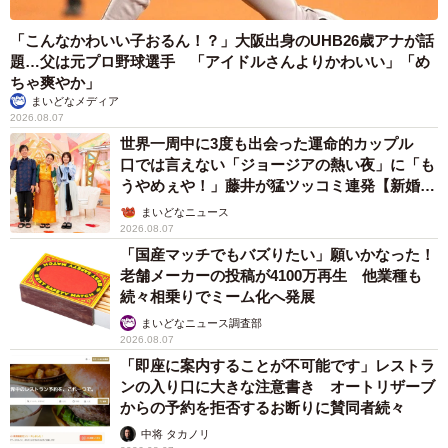
「こんなかわいい子おるん！？」大阪出身のUHB26歳アナが話
題…父は元プロ野球選手 「アイドルさんよりかわいい」「め
ちゃ爽やか」
まいどなメディア
2026.08.07
世界一周中に3度も出会った運命的カップル
口では言えない「ジョージアの熱い夜」に「も
うやめぇや！」藤井が猛ツッコミ連発【新婚さ
ん】
まいどなニュース
2026.08.07
「国産マッチでもバズりたい」願いかなった！
老舗メーカーの投稿が4100万再生 他業種も
続々相乗りでミーム化へ発展
まいどなニュース調査部
2026.08.07
「即座に案内することが不可能です」レストラ
ンの入り口に大きな注意書き オートリザーブ
からの予約を拒否するお断りに賛同者続々
中将 タカノリ