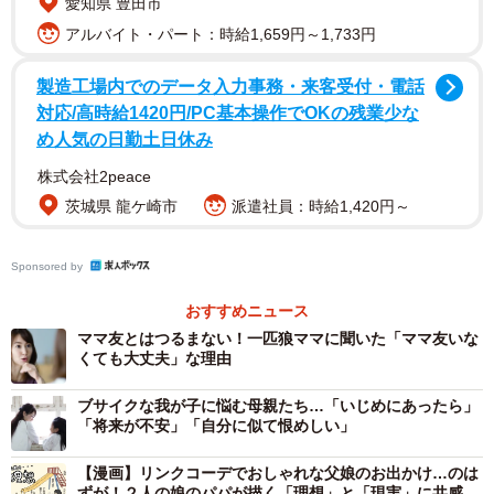
愛知県 豊田市
言いかけるも、普段から母親にも「あなたもう少し女の子
アルバイト・パート：時給1,659円～1,733円
らしく…」と言われていることなど、数々の思い当たる節
にへこむマッキー。頑張って「おちょぼ口で少しずつ食べ
製造工場内でのデータ入力事務・来客受付・電話
る」「内股」などにも挑戦しますが、いつもケンカ相手の
対応/高時給1420円/PC基本操作でOKの残業少な
男子（シリーズ全体の主人公）にドッジボールで顔面にボ
め人気の日勤土日休み
ールを当てられ…覚醒します。
株式会社2peace
茨城県 龍ケ崎市
派遣社員：時給1,420円～
その姿に、自分の子ども時代に重ね合わせてうなずきま
くる人や「マッキー格好良い！」という声が次々と。さら
Sponsored by
に「かっこいいに性別はねーよな」「昭和の時代の考え。
おすすめニュース
男は強く忍耐、女はか弱くおしとやか」「大切なのは自分
ママ友とはつるまない！一匹狼ママに聞いた「ママ友いな
らしく」などの感想も寄せられました。
くても大丈夫」な理由
ブサイクな我が子に悩む母親たち…「いじめにあったら」
「将来が不安」「自分に似て恨めしい」
【漫画】リンクコーデでおしゃれな父娘のお出かけ…のは
ずが！２人の娘のパパが描く「理想」と「現実」に共感必