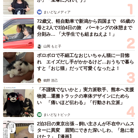
仲曽良さんに聞いてみました。
まいどなメディア
－このお話には、何か原体験があったんですか？
72歳父、軽自動車で新潟から四国まで 65歳の
母と2人で3泊4日の旅 パーキングの休憩まで
分刻み… 「大学生でも組まねえよ！」
「いえ、この話はフィクションです。マッキーは、今キャ
ラが固まりつつあるところなのですが、負けず嫌いなヤン
山岡 もと子
チャな女の子といったところでしょうか。とは言え“女の子
ボロボロで不細工なおじいちゃん猫に一目惚
れ エイズだし手がかかるけど…おうちで暮ら
らしさ”のギャップもたまに見せる子です。威張ったりもし
すと「おじ猫」だって可愛くなったよ！
ませんし、基本いい子です。そんなマッキーのキャラクタ
ーを定着させたくて、考えました。
鶴野 浩己
「不謹慎でないかと」実力派歌手、熊本へ支援
－漫画には「僕はこういう子好きですけどね」というコメ
物資…運搬トラックの車体デザインにためら
い 「痛いほど伝わる」「行動され立派」
ントも添えていました。
まいどなトピック
「『女の子はおちょぼ口で』というのは、僕が持っていた
2泊3日の東京出張→飼い主さんが不在中ハムス
昔のイメージです。男子にも負けない強い女の子はいつの
ターに異変 眉間にできた深いしわ、「急に老
けた？」【漫画】
時代も魅力的ですので描きたいのだと思います」