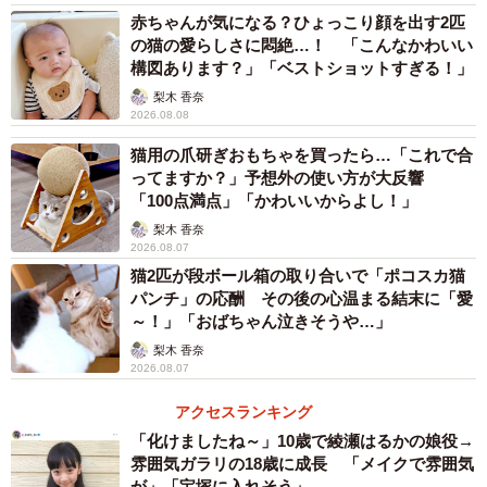
赤ちゃんが気になる？ひょっこり顔を出す2匹
の猫の愛らしさに悶絶…！ 「こんなかわいい
構図あります？」「ベストショットすぎる！」
梨木 香奈
2026.08.08
猫用の爪研ぎおもちゃを買ったら…「これで合
ってますか？」予想外の使い方が大反響
「100点満点」「かわいいからよし！」
梨木 香奈
2026.08.07
猫2匹が段ボール箱の取り合いで「ポコスカ猫
パンチ」の応酬 その後の心温まる結末に「愛
～！」「おばちゃん泣きそうや…」
梨木 香奈
2026.08.07
3/7
アクセスランキング
「男の子らしく」「女の子らしく」って、子育てでもつい、言ってしま
「化けましたね～」10歳で綾瀬はるかの娘役→
いがち＝仲曽良ハミさんのツイートより
雰囲気ガラリの18歳に成長 「メイクで雰囲気
が」「宝塚に入れそう」