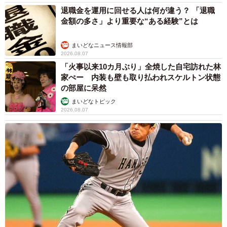
退職金を運用に回せる人は何が違う？ 「退職
金額の多さ」より重要な“ある経験”とは
まいどなニュース情報部
2026.08.07
「火事以来10カ月ぶり」全焼した自宅訪れた林
家ぺー 内装も壁も取り払われスケルトン状態
の部屋に呆然
まいどなトピック
2026.08.07