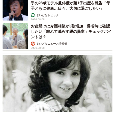
手の28歳モデル兼俳優が第1子出産を報告「母
子ともに健康…日々、大切に過ごしたい」
マッキー、頑張ってます＝仲曽良ハミさんのツイートより
まいどなトピック
2026.08.08
お盆明けは介護相談が3割増加 帰省時に確認
したい「離れて暮らす親の異変」チェックポイ
ントは？
まいどなニュース情報部
2026.08.08