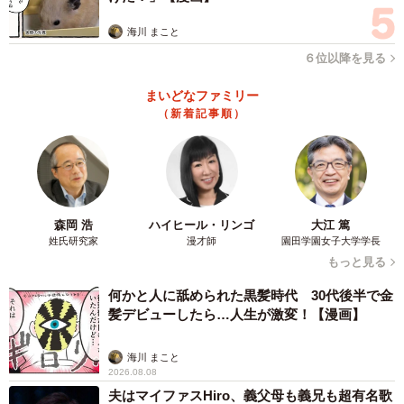
海川 まこと
６位以降を見る
まいどなファミリー
（新着記事順）
森岡 浩
ハイヒール・リンゴ
大江 篤
姓氏研究家
漫才師
園田学園女子大学学長
もっと見る
何かと人に舐められた黒髪時代 30代後半で金
髪デビューしたら…人生が激変！【漫画】
海川 まこと
2026.08.08
夫はマイファスHiro、義父母も義兄も超有名歌
4/7