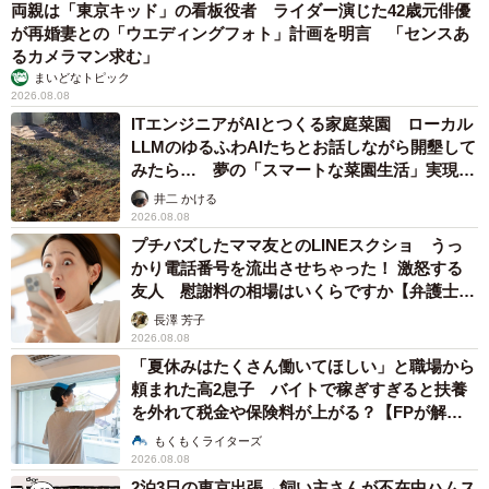
両親は「東京キッド」の看板役者 ライダー演じた42歳元俳優
5/7
が再婚妻との「ウエディングフォト」計画を明言 「センスあ
るカメラマン求む」
まあ、こんな子、最近いないような気がする…んですけどね？＝仲曽良
まいどなトピック
ハミさんのツイートより
2026.08.08
ITエンジニアがAIとつくる家庭菜園 ローカル
－ご自身の小学生時代にも、こんな子いました？
LLMのゆるふわAIたちとお話しながら開墾して
みたら… 夢の「スマートな菜園生活」実現な
るか
「いましたけど、好きだったのかな？ちょっかい出しやす
井二 かける
2026.08.08
かったのは確かですね。まだ異性として意識する前の感じ
プチバズしたママ友とのLINEスクショ うっ
でしょうか？」
かり電話番号を流出させちゃった！ 激怒する
友人 慰謝料の相場はいくらですか【弁護士が
ちなみに「この話はジェンダー的なテーマに触れたつも
解説】
長澤 芳子
2026.08.08
りはなく、あくまで当時の小学生の日常をおもしろおかし
「夏休みはたくさん働いてほしい」と職場から
く描いていたら、たまたま今の時代のそういうテーマにか
頼まれた高2息子 バイトで稼ぎすぎると扶養
すったように思います。全然狙ったつもりはありませんの
を外れて税金や保険料が上がる？【FPが解
で…」と仲曽良さん。
説】
もくもくライターズ
2026.08.08
2泊3日の東京出張→飼い主さんが不在中ハムス