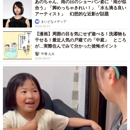
あのちゃん、雨の日のショーパン姿に「雨が似
合う」「脚めっちゃきれい！」「水も滴る良い
アーティスト」 幻想的な近影が話題
まいどなメディア
2026.08.07
【漫画】周囲の目を気にせず遊べる！洗濯物も
干せる！最近人気の戸建ての「中庭」 ところ
が…実際住んでみて分かった後悔ポイント
6/7
中瀬 えみ
悩むマッキーに、容赦ない一撃が…＝仲曽良ハミさんのツイートより
2026.08.07