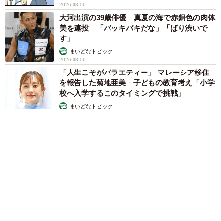
2026.08.06
大河出演の39歳俳優 真夏の海で赤銅色の肉体
美を連投 「バッキバキだな」「ばり渋いで
す」
まいどなトピック
2026.08.06
「人生こそがバラエティー」 マレーシア移住
を報告した菊地亜美 子どもの教育考え「小学
校へ入学するこのタイミングで挑戦」
まいどなトピック
2026.08.06