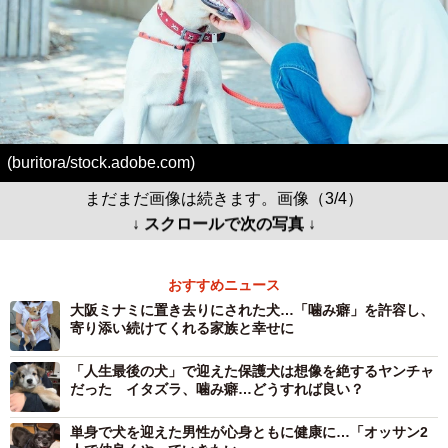
(buritora/stock.adobe.com)
まだまだ画像は続きます。画像（3/4）
↓ スクロールで次の写真 ↓
おすすめニュース
大阪ミナミに置き去りにされた犬…「噛み癖」を許容し、
寄り添い続けてくれる家族と幸せに
「人生最後の犬」で迎えた保護犬は想像を絶するヤンチャ
だった イタズラ、噛み癖…どうすれば良い？
単身で犬を迎えた男性が心身ともに健康に…「オッサン2