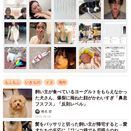
もふもふ
いきもの
イヌ
海外
飼い主が食べているヨーグルトをもらえなかっ
た犬さん、爆裂に拗ねた顔がかわいすぎ「鼻息
フスフス」「反則レベル」
椎名 碧
2026.08.06
髪をバッサリと切った飼い主が帰宅すると→愛
犬たちの反応に「ワンコ様でも戸惑うのね