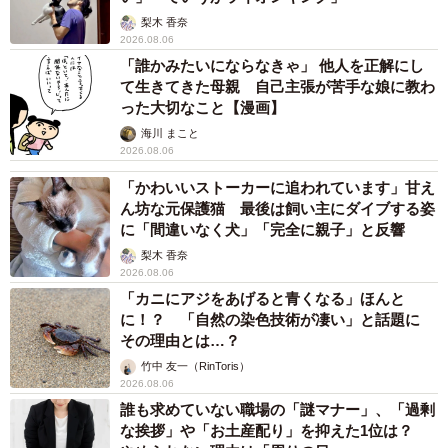
梨木 香奈
2026.08.06
「誰かみたいにならなきゃ」 他人を正解にし
て生きてきた母親 自己主張が苦手な娘に教わ
った大切なこと【漫画】
海川 まこと
2026.08.06
「かわいいストーカーに追われています」甘え
ん坊な元保護猫 最後は飼い主にダイブする姿
に「間違いなく犬」「完全に親子」と反響
梨木 香奈
2026.08.06
「カニにアジをあげると青くなる」ほんと
に！？ 「自然の染色技術が凄い」と話題に
その理由とは…？
竹中 友一（RinToris）
2026.08.06
誰も求めていない職場の「謎マナー」、「過剰
な挨拶」や「お土産配り」を抑えた1位は？