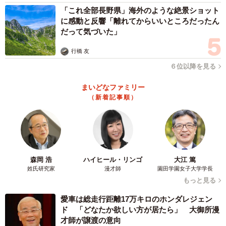
「これ全部長野県」海外のような絶景ショット
に感動と反響「離れてからいいところだったん
だって気づいた」
行橋 友
６位以降を見る
まいどなファミリー
（新着記事順）
森岡 浩
ハイヒール・リンゴ
大江 篤
姓氏研究家
漫才師
園田学園女子大学学長
もっと見る
愛車は総走行距離17万キロのホンダレジェン
ド 「どなたか欲しい方が居たら」 大御所漫
才師が譲渡の意向