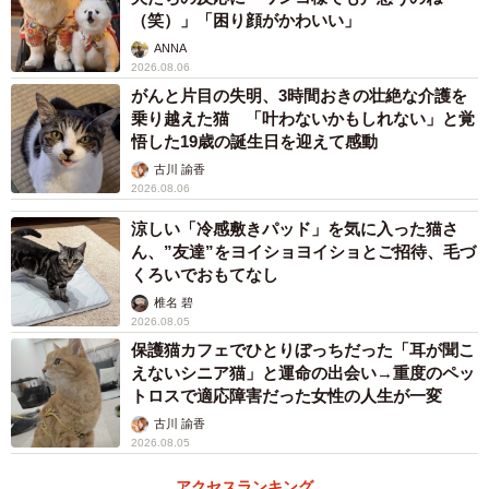
（笑）」「困り顔がかわいい」
ANNA
2026.08.06
がんと片目の失明、3時間おきの壮絶な介護を
乗り越えた猫 「叶わないかもしれない」と覚
悟した19歳の誕生日を迎えて感動
古川 諭香
2026.08.06
涼しい「冷感敷きパッド」を気に入った猫さ
ん、”友達”をヨイショヨイショとご招待、毛づ
くろいでおもてなし
椎名 碧
2026.08.05
保護猫カフェでひとりぼっちだった「耳が聞こ
えないシニア猫」と運命の出会い→重度のペッ
トロスで適応障害だった女性の人生が一変
古川 諭香
2026.08.05
アクセスランキング