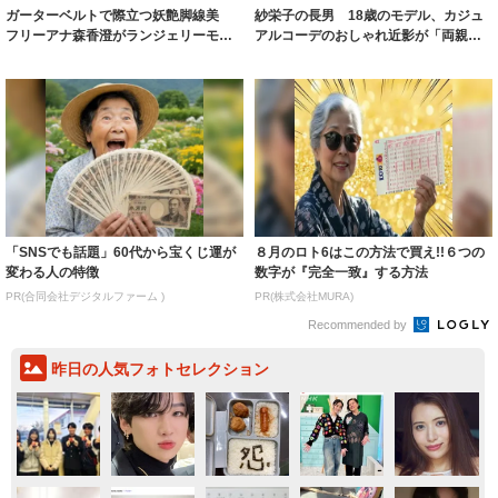
ガーターベルトで際立つ妖艶脚線美
紗栄子の長男 18歳のモデル、カジュ
フリーアナ森香澄がランジェリーモデ
アルコーデのおしゃれ近影が「両親の
ルに ｢PE...
いいとこ取...
「SNSでも話題」60代から宝くじ運が
８月のロト6はこの方法で買え!!６つの
変わる人の特徴
数字が『完全一致』する方法
PR(合同会社デジタルファーム )
PR(株式会社MURA)
Recommended by
昨日の人気フォトセレクション