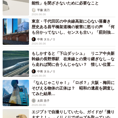
能性」を閉ざさないために必要なこと
平藤 清刀
2026.08.06
東京・千代田区の中央線高架に心ない落書き
歴史ある昌平橋架道橋の被害に怒りの声 「何
も分かってないし、センスも古い」「罰則強化
して」
中将 タカノリ
2026.08.06
もしかすると「下山ダッシュ」 リニア中央新
幹線の長野県駅 在来線との乗り継ぎなし→な
ら走れば間に合うんじゃない？ 惜しい位置関
係が反響
中将 タカノリ
2026.08.06
「なんじゃこりゃ！」「ロボ？」大阪・梅田に
そびえる物体の正体は？ 昭和の遺産を調査し
てみた結果…
太田 浩子
2026.08.06
エジプトで自撮りしていたら、ガイドが「撮り
ますよ！」→ノリノリでポーズを取っていた