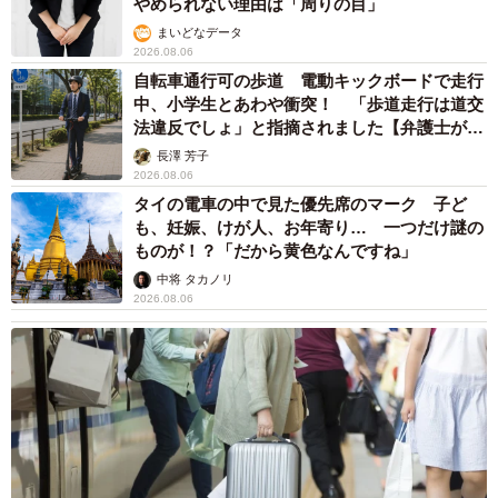
やめられない理由は「周りの目」
まいどなデータ
2026.08.06
自転車通行可の歩道 電動キックボードで走行
中、小学生とあわや衝突！ 「歩道走行は道交
法違反でしょ」と指摘されました【弁護士が解
説】
長澤 芳子
2026.08.06
タイの電車の中で見た優先席のマーク 子ど
も、妊娠、けが人、お年寄り… 一つだけ謎の
ものが！？「だから黄色なんですね」
中将 タカノリ
2026.08.06