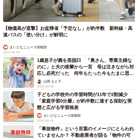
【物価高が直撃】お盆帰省「予定なし」が約半数 新幹線・高
速バスの「使い分け」が鮮明に
まいどなニュース情報部
2026.08.06
1歳息子が腕を亜脱臼 「奥さん、専業主婦な
のに」と夫の後輩から一言 母は泣きながら対
応し必死だった 何年もたった今もたまに思い
出し…
山岡 もと子
2026.08.06
子どもの学校外の学習時間が11年で2割減少
「家庭学習0分層」が約半数に達する深刻な実
態と広がる学習格差
まいどなニュース情報部
2026.08.06
「事故物件」という言葉のイメージにとらわれ
ていませんか？ 不動産業者が語る「物件の可