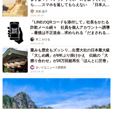
ら……スマホを返してもらえない 「日本人は
カモ代表かも」「私は6時間で3万円払った」
宮前 晶子
2026.08.06
「LINEのQRコードを添付して」社長をかたる
詐欺メール続々 社員を個人アカウントへ誘導
→最後は不正送金…求められる「だまされる前
提」の対策
井二 かける
2026.08.06
重みも歴史もズッシリ…出雲大社の日本最大級
「大しめ縄」が8年ぶり掛けかえ 伝統の「大
撚り合わせ」が28万回超再生「ほんとに圧巻」
まいどなニュース調査部
2026.08.06