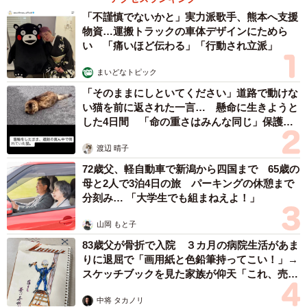
「不謹慎でないかと」実力派歌手、熊本へ支援
物資…運搬トラックの車体デザインにためら
い 「痛いほど伝わる」「行動され立派」
まいどなトピック
「そのままにしといてください」道路で動けな
い猫を前に返された一言… 懸命に生きようと
した4日間 「命の重さはみんな同じ」保護団
体代表の訴え
渡辺 晴子
72歳父、軽自動車で新潟から四国まで 65歳の
母と2人で3泊4日の旅 パーキングの休憩まで
分刻み… 「大学生でも組まねえよ！」
山岡 もと子
83歳父が骨折で入院 ３カ月の病院生活があま
りに退屈で「画用紙と色鉛筆持ってこい！」→
スケッチブックを見た家族が仰天「これ、売れ
ますよ…」
中将 タカノリ