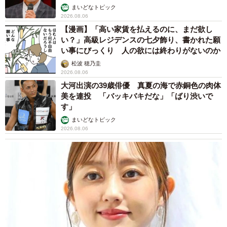
まいどなトピック
2026.08.06
【漫画】「高い家賃を払えるのに、まだ欲し
い？」高級レジデンスの七夕飾り、書かれた願
い事にびっくり 人の欲には終わりがないのか
松波 穂乃圭
2026.08.06
大河出演の39歳俳優 真夏の海で赤銅色の肉体
美を連投 「バッキバキだな」「ばり渋いで
す」
まいどなトピック
2026.08.06