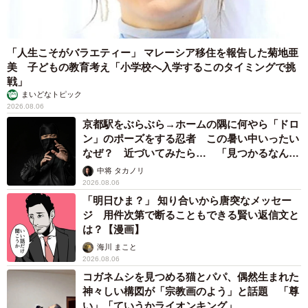
「人生こそがバラエティー」 マレーシア移住を報告した菊地亜
美 子どもの教育考え「小学校へ入学するこのタイミングで挑
戦」
まいどなトピック
2026.08.06
京都駅をぶらぶら→ホームの隅に何やら「ドロ
ン」のポーズをする忍者 この暑い中いったい
なぜ？ 近づいてみたら… 「見つかるなんて
未熟」
中将 タカノリ
2026.08.06
「明日ひま？」 知り合いから唐突なメッセー
ジ 用件次第で断ることもできる賢い返信文と
は？【漫画】
海川 まこと
2026.08.06
コガネムシを見つめる猫とパパ、偶然生まれた
神々しい構図が「宗教画のよう」と話題 「尊
い」「ていうかライオンキング」