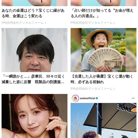
あなたの金運はどう？宝くじに縁があ
「占い師だけが知ってる〝お金が増え
る時、金運はこう変わる
る人の共通点〟」
PR(合同会社デジタルファーム )
PR(合同会社デジタルファーム )
「一瞬誰かと…」彦摩呂、30キロ近く
【当選した人が暴露】宝くじ運が動く
減量した姿に反響 既製品の防護服が
時、必ずある前触れ
着られると...
PR(合同会社デジタルファーム )