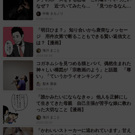
なぜ？ 近づいてみたら… 「見つかるなんて
未熟」
中将 タカノリ
2026.08.06
「明日ひま？」 知り合いから唐突なメッセー
ジ 用件次第で断ることもできる賢い返信文と
は？【漫画】
海川 まこと
2026.08.06
コガネムシを見つめる猫とパパ、偶然生まれた
神々しい構図が「宗教画のよう」と話題 「尊
い」「ていうかライオンキング」
梨木 香奈
2026.08.06
「誰かみたいにならなきゃ」 他人を正解にし
て生きてきた母親 自己主張が苦手な娘に教わ
った大切なこと【漫画】
海川 まこと
2026.08.06
「かわいいストーカーに追われています」甘え