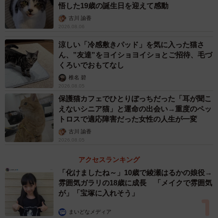
悟した19歳の誕生日を迎えて感動
で、いわゆる霊感のような特殊能力はなし。それが2013年
古川 諭香
にハワイへ移住し、アニマルコミュニケーション（以下、
2026.08.06
AC）と出合ったことから人生が一変します。アメリカでア
涼しい「冷感敷きパッド」を気に入った猫さ
ニマルコミュニケーターとして35年以上のキャリアを持つ
ん、”友達”をヨイショヨイショとご招待、毛づ
キャロル・ガーニーさんのワークショップに参加して技術
くろいでおもてなし
を身に付け、8か月後には独立してアメリカでACビジネス
椎名 碧
2026.08.05
を立ち上げました。ガーニーさんもまた、スピルチュアル
保護猫カフェでひとりぼっちだった「耳が聞こ
性のない元バリキャリのアニマルコミュニケーターだそう
えないシニア猫」と運命の出会い→重度のペッ
です。
トロスで適応障害だった女性の人生が一変
古川 諭香
2026.08.05
「アニマルコミュニケーターの中には『生まれつきテレパ
シーを使えた』とか『ある日突然、動物と話せるようにな
アクセスランキング
った』という人もたくさんいます。でも、私は“学び”によっ
「化けましたね～」10歳で綾瀬はるかの娘役→
雰囲気ガラリの18歳に成長 「メイクで雰囲気
て動物と話せるようになったんです。話し方を学んで、あ
が」「宝塚に入れそう」
とは練習と答え合わせを繰り返す。外国語を学ぶのと同
じ…いえ、むしろずっと簡単です。英語は学校で10年習っ
まいどなメディア