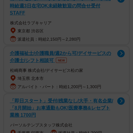
時給週3日在宅OK未経験歓迎の問合せ受付
STAFF
株式会社ラブキャリア
東京都 渋谷区
派遣社員：時給2,150円～2,280円
介護福祉士/介護職員/週2から可/デイサービスの
2/4
介護士/シフト相談可
NEW
(Cristina Conti/stock.adobe.com)
松崎商事 株式会社/デイサービス松の家
埼玉県 北本市
でも、だからといって、愛犬の気持ちをすべて理解でき
アルバイト・パート：時給1,200円～1,300円
るはずもなく、「どう思ってるんだろう？」「この行動に
はどんな意味があるんだろう？」と首をひねることもしば
「即日スタート」受付/残業なし/大手・有名企業/
しば。もし愛犬と“会話”ができれば、もっと幸せにしてあげ
「8月開始」お車通勤もOK!医療事務&レセプト
られるかもしれない。ほかの動物たちや飼い主様、保護主
業務 1700円
様のお役に立てるかもしれない。そんな思いから、あるワ
パーソルテンプスタッフ株式会社
ークショップを受講することにしました。
千葉県 印西市
派遣社員：時給1,700円