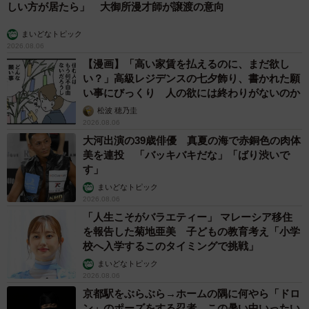
しい方が居たら」 大御所漫才師が譲渡の意向
まいどなトピック
2026.08.06
【漫画】「高い家賃を払えるのに、まだ欲し
い？」高級レジデンスの七夕飾り、書かれた願
い事にびっくり 人の欲には終わりがないのか
松波 穂乃圭
2026.08.06
大河出演の39歳俳優 真夏の海で赤銅色の肉体
美を連投 「バッキバキだな」「ばり渋いで
す」
まいどなトピック
2026.08.06
「人生こそがバラエティー」 マレーシア移住
を報告した菊地亜美 子どもの教育考え「小学
校へ入学するこのタイミングで挑戦」
まいどなトピック
2026.08.06
京都駅をぶらぶら→ホームの隅に何やら「ドロ
ン」のポーズをする忍者 この暑い中いったい