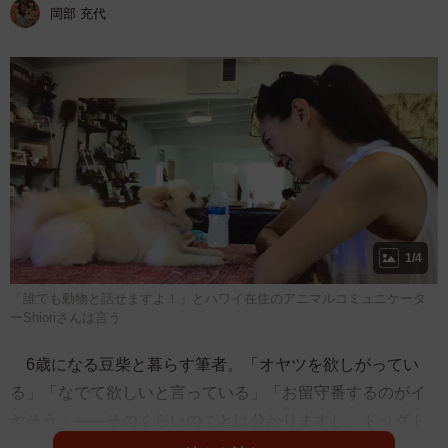
岡部 充代
1/4
「誰でも動物と話せますよ！」とハワイ在住のアニマルコミュニケータ
ーShioriさんは言う
6歳になる豆柴と暮らす筆者。「オヤツを欲しがってい
る」「なでて欲しいと言っている」「お留守番するのがイ
ヤそう」――そのくらいのことは分かりますし、ドッグト