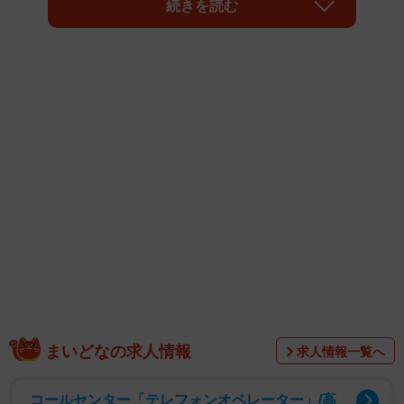
レーナーやペットマッサージセラピストとしても活動して
続きを読む
いるので、一般の飼い主様よりは少しだけ犬について知識
があるかもしれません。
まいどなの求人情報
求人情報一覧へ
コールセンター「テレフォンオペレーター」/高