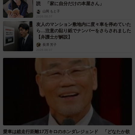
読 「家に自分だけの本屋さん」
山岡 もと子
2026.08.07
友人のマンション敷地内に度々車を停めていた
ら…注意の貼り紙でナンバーをさらされました
【弁護士が解説】
長澤 芳子
2026.08.07
愛車は総走行距離17万キロのホンダレジェンド 「どなたか欲