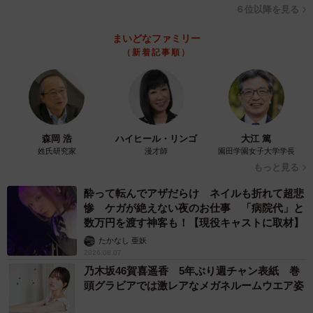
にわかには信じがたい話ですが、実際、Shioriさんはこれ
６位以降を見る
までに数多くのワークショップを開催し、中級クラス以上
まいどなファミリー
に進んだ人たちは皆、そのスキルを身に付けたそう。「錆
（新着記事順）
びついたアンテナを磨いただけ」とShioriさん。磨くにあた
っては、ただワークショップを受講すればいいわけではな
く、動物の周波数に合わせるため自らの“波動”を上げる努力
が必要らしいのですが、その方法も初級クラスでしっかり
森岡 浩
ハイヒール・リンゴ
大江 篤
教えてくれるのだとか。話を聞いているうちに、「もしか
姓氏研究家
漫才師
園田学園女子大学学長
して私にもできる？」という興味がふつふつと湧き上がっ
もっと見る
てきました。
酔って転んでアザだらけ ネイルも折れて超悲
惨 ケガが絶えない夜のお仕事 「病院代」と
ある上級クラス修了者はこう話します。
数万円を渡す神客も！【現役キャストに取材】
たかなし 亜妖
「Shioriさんに愛犬の話を聞いていただいたとき、愛犬の言
2026.08.07
乃木坂46賀喜遥香 5年ぶり週チャン表紙 巻
葉としか言いようがないことを聞き出してもらい驚きまし
頭グラビアでは激レアなメガネルームウエア姿
た。これを自分でできるようになれば、愛犬がストレスを
溜めずに済むかもしれない、犬関係の仕事で役に立てるか