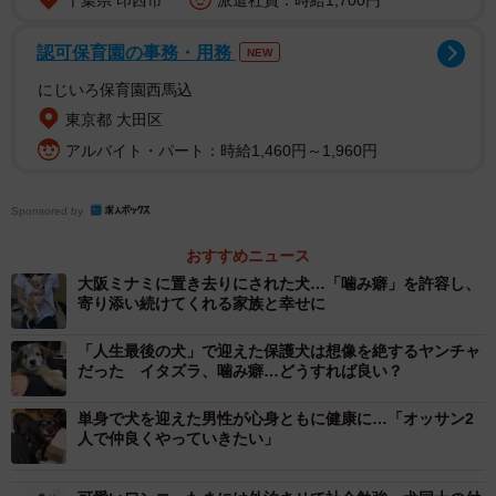
「アニマルコミュニケーション」という言葉を聞いたこと
認可保育園の事務・用務
NEW
があるでしょうか。テレパシーを使って動物たちと会話
にじいろ保育園西馬込
し、心を落ち着かせたり、行動の理由や望みなどを聞く行
東京都 大田区
為のことです。「動物と会話」とか「テレパシー」と聞く
アルバイト・パート：時給1,460円～1,960円
と何か特別な能力が必要と思われがちですが、ハワイ在住
のアニマルコミュニケーターShioriさんは「誰でも動物とお
Sponsored by
話できます！」と笑顔で話してくれました。
おすすめニュース
大阪ミナミに置き去りにされた犬…「噛み癖」を許容し、
「テレパシーは超能力ではありません。いわゆる“虫の知ら
寄り添い続けてくれる家族と幸せに
せ”を意図的に使うだけのこと。むしろ超現実的なもので
す。『言語』というツールを持ったことで、私たちはテレ
「人生最後の犬」で迎えた保護犬は想像を絶するヤンチャ
だった イタズラ、噛み癖…どうすれば良い？
パシーによるコミュニケーションを行わなくなりました。
使わなくなれば錆びついてしまう。決してなくしたわけで
単身で犬を迎えた男性が心身ともに健康に…「オッサン2
人で仲良くやっていきたい」
はありませんから、その錆を落としてあげればいいんで
す」