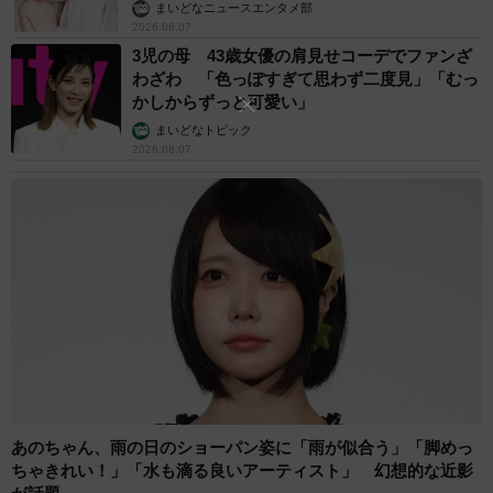
まいどなニュースエンタメ部
もしれないと思い、ワークショップの受講を決めました。
2026.08.07
3児の母 43歳女優の肩見せコーデでファンざ
初級のときからなんとなく動物と繋がれるようになった気
わざわ 「色っぽすぎて思わず二度見」「むっ
がします。初めて愛犬と話をしたときの、愛犬のびっくり
かしからずっと可愛い」
したような、でもめちゃくちゃうれしそうな様子は忘れら
まいどなトピック
れません。上級まで修了した今は、主に仕事で補助的に使
2026.08.07
っています。不思議なことにACを行うと、その子の性格が
穏やかになったり、明るくなったり、私への態度も変化す
ることがあるんですよ。これは意図していなかったことな
ので正直、驚いています。あと、愛犬や愛猫にはお留守番
のときなどたまに話し掛けますし、向こうから急にメッセ
ージを受け取ることもありますね」
この方もやはり特殊能力は持ち合わせていないそうです
が、それでも動物とコミュニケーションを取り、仕事にま
あのちゃん、雨の日のショーパン姿に「雨が似合う」「脚めっ
で生かしている！ACとは本当に興味深い分野です。
ちゃきれい！」「水も滴る良いアーティスト」 幻想的な近影