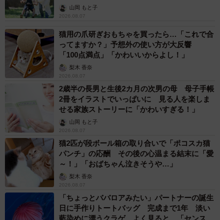
へんが…
山岡 もと子
2026.08.07
猫用の爪研ぎおもちゃを買ったら…「これで合
ってますか？」予想外の使い方が大反響
「100点満点」「かわいいからよし！」
梨木 香奈
2026.08.07
2歳半の長男と生後2カ月の次男の母 母子手帳
2冊をイラストでいっぱいに 見る人を楽しま
せる家族ストーリーに「かわいすぎる！」
山岡 もと子
2026.08.07
猫2匹が段ボール箱の取り合いで「ポコスカ猫
パンチ」の応酬 その後の心温まる結末に「愛
～！」「おばちゃん泣きそうや…」
梨木 香奈
2026.08.07
「ちょっとババロアみたい」パートナーの誕生
日に手作りトートバッグ 完成まで1年 淡い
藍染めに漂うクラゲ よく見ると…「センスす