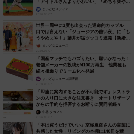
「アイドルさんよりかわいい」「めちゃ爽や
か」
まいどなメディア
2026.08.07
世界一周中に3度も出会った運命的カップル
口では言えない「ジョージアの熱い夜」に「も
うやめぇや！」藤井が猛ツッコミ連発【新婚さ
ん】
まいどなニュース
2026.08.07
「国産マッチでもバズりたい」願いかなった！
老舗メーカーの投稿が4100万再生 他業種も
続々相乗りでミーム化へ発展
まいどなニュース調査部
2026.08.07
「即座に案内することが不可能です」レストラ
ンの入り口に大きな注意書き オートリザーブ
からの予約を拒否するお断りに賛同者続々
中将 タカノリ
2026.08.07
「本は買うだけでいい」京極夏彦さんの言葉に
共感した女性→リビングの本棚に140冊を積