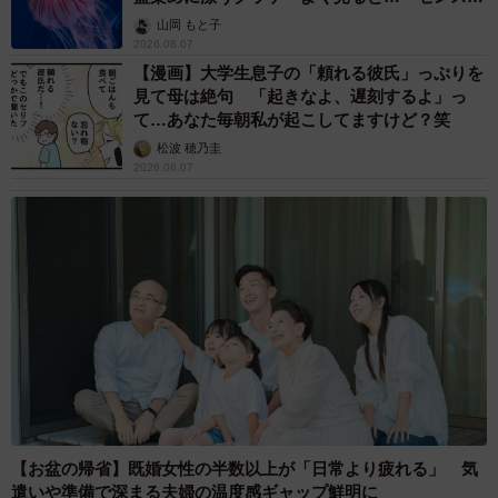
ごい」
山岡 もと子
2026.08.07
【漫画】大学生息子の「頼れる彼氏」っぷりを
見て母は絶句 「起きなよ、遅刻するよ」っ
て…あなた毎朝私が起こしてますけど？笑
松波 穂乃圭
2026.08.07
【お盆の帰省】既婚女性の半数以上が「日常より疲れる」 気
遣いや準備で深まる夫婦の温度感ギャップ鮮明に