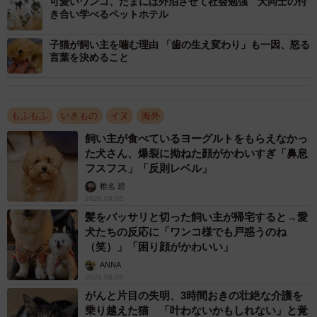
可愛いワンコ、たまには外泊させて社会勉強 犬同士の付
き合い学べるペットホテル
子猫が飼い主を噛む理由 「歯の生え変わり」も一因、怒る
言葉を決めること
もふもふ
いきもの
イヌ
海外
飼い主が食べているヨーグルトをもらえなかっ
た犬さん、爆裂に拗ねた顔がかわいすぎ「鼻息
フスフス」「反則レベル」
椎名 碧
3/4
2026.08.06
髪をバッサリと切った飼い主が帰宅すると→愛
もし愛犬と“会話”ができれば、もっと幸せにしてあげられるかもしれない
犬たちの反応に「ワンコ様でも戸惑うのね
(Kazuki Yamada/stock.adobe.com)
（笑）」「困り顔がかわいい」
ANNA
Shioriさんはかつて、大手通信会社で営業職に就くバリバ
2026.08.06
リのキャリアウーマンでした。目に見えるもの、説明がつ
がんと片目の失明、3時間おきの壮絶な介護を
くもの、数字で証明できるものだけを信じる“超”現実主義者
乗り越えた猫 「叶わないかもしれない」と覚