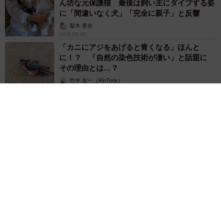
ん坊な元保護猫 最後は飼い主にダイブする姿
に「間違いなく犬」「完全に親子」と反響
梨木 香奈
2026.08.06
「カニにアジをあげると青くなる」ほんと
に！？ 「自然の染色技術が凄い」と話題に
その理由とは…？
竹中 友一（RinToris）
2026.08.06