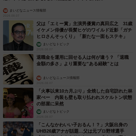
まいどなニュース情報部
2026.08.07
父は「エミー賞」主演男優賞の真田広之 31歳
イケメン俳優が長髪ヒゲのワイルド近影「ガチ
ヒロさんそっくり」「新たな一面もステキ」
まいどなトピック
2026.08.07
退職金を運用に回せる人は何が違う？ 「退職
金額の多さ」より重要な“ある経験”とは
まいどなニュース情報部
2026.08.07
「火事以来10カ月ぶり」全焼した自宅訪れた林
家ぺー 内装も壁も取り払われスケルトン状態
の部屋に呆然
まいどなトピック
2026.08.07
「こんなかわいい子おるん！？」大阪出身の
UHB26歳アナが話題…父は元プロ野球選手