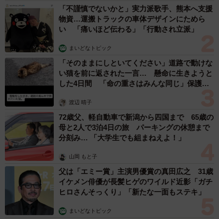
てもなかなか話せるようになりませんが、動物との会話は
「不謹慎でないかと」実力派歌手、熊本へ支援
物資…運搬トラックの車体デザインにためら
基本的なものなら3か月も練習すれば十分ですよ」（Shiori
い 「痛いほど伝わる」「行動され立派」
さん）
まいどなトピック
「そのままにしといてください」道路で動けな
い猫を前に返された一言… 懸命に生きようと
した4日間 「命の重さはみんな同じ」保護団
体代表の訴え
渡辺 晴子
72歳父、軽自動車で新潟から四国まで 65歳の
母と2人で3泊4日の旅 パーキングの休憩まで
分刻み… 「大学生でも組まねえよ！」
山岡 もと子
父は「エミー賞」主演男優賞の真田広之 31歳
4/4
イケメン俳優が長髪ヒゲのワイルド近影「ガチ
ヒロさんそっくり」「新たな一面もステキ」
(buritora/stock.adobe.com)
まいどなトピック