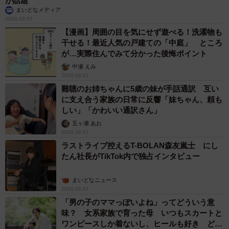
が話題
▼
Shioriさん公式ホームページ
まいどなメディア
2026.08.07
https://www.achawaii.net/
【漫画】周囲の目を気にせず遊べる！洗濯物も
干せる！最近人気の戸建ての「中庭」 ところ
が…実際住んでみて分かった後悔ポイント
中瀬 えみ
2026.08.07
難聴のお姉ちゃんに5歳の妹が手話通訳 互い
に支え合う家族の日常に反響「妹ちゃん、頼も
しい」「かわいい通訳さん」
五ヶ瀬 あお
2026.08.07
ラストライブ控えるT-BOLAN森友嵐士 にし
たん社長がTikTok内で独占インタビュー
まいどなニュース
2026.08.07
「男の子のママっぽいよね」ってどういう意
味？ 女系家族で育った母 いつもスカートと
ワンピースしか着ないし、ヒールも好き どの