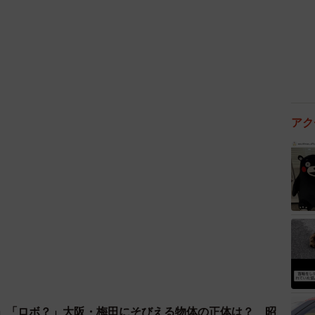
2/2
きい京都中央郵便局（京都市下京区）
アク
」の利用に際しては事前の会員登録などは必要ない。
電話番号を提供すれば、日本郵便はＬＩＮＥを通じてそ
きるようになる。ただし、荷物の宛名ラベルが手書きの
子メールの詐欺が多発している。「ｅお届け通知」に
ところ把握していないというが、不審なメッセージには
用する必要がありそうだ。
」「ロボ？」大阪・梅田にそびえる物体の正体は？ 昭