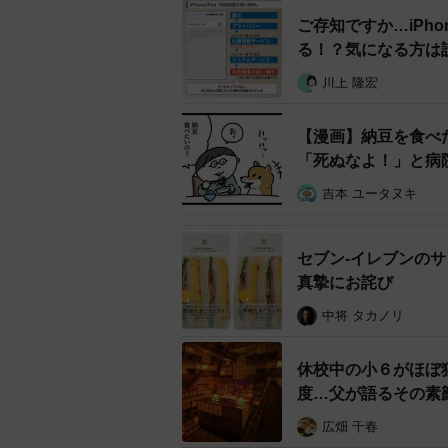
う。確かに便利ではある。
ご存知ですか…iPh
る！？気になる方は
しかし、記者は「ｅお届け通知」に
川上 隆宏
い警戒してしまった。思いあたる節
てしまう、なんてことになりかねな
【漫画】納豆を食べ
か。
「死ぬなよ！」と病
吉本 ユータヌキ
セブン‐イレブンの
真摯にお詫び
中将 タカノリ
休校中の小６がほぼ
度…父が語るその素
広畑 千春