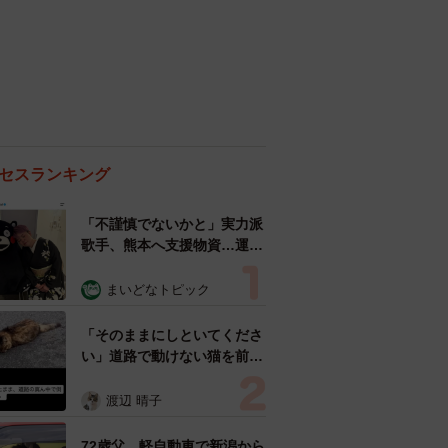
セスランキング
「不謹慎でないかと」実力派
歌手、熊本へ支援物資…運搬
トラックの車体デザインにた
めらい 「痛いほど伝わる」
まいどなトピック
「行動され立派」
「そのままにしといてくださ
い」道路で動けない猫を前に
返された一言… 懸命に生き
ようとした4日間 「命の重
渡辺 晴子
さはみんな同じ」保護団体代
表の訴え
72歳父、軽自動車で新潟から