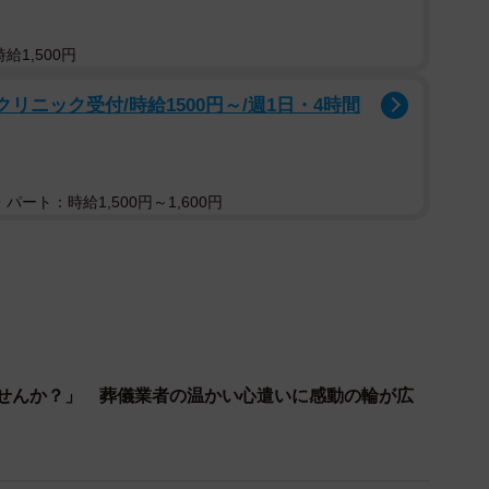
1/2
給1,500円
トに届いた「ｅお届け通知」の案内のメッセージ
リニック受付/時給1500円～/週1日・4時間
メッセージ機能によるメッセージの送信リクエストが
ＬＩＮＥアカウントに「ＬＩＮＥ」を名乗るアカウント
ぐ「フィッシング詐欺」かと不審に思い、翌日、荷物を
うちから送ったものじゃないと思います」とのこと。で
パート：時給1,500円～1,600円
ッセージについて日本郵便に尋ねた。
たうえで詐欺かどうかを質問すると「詐欺ではありま
日本郵便が送ったものだという。
０１９年３月に開始したサービスで、問い合わせ番号
ませんか？」 葬儀業者の温かい心遣いに感動の輪が広
Ｅアカウント「郵便局［ｅお届け通知］」から受取人に
での受け取りが難しい場合は、ＬＩＮＥで変更すること
い」という利用者の声に応えるかたちで導入したとい