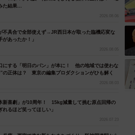
みた結果…
2026.08.06
が不具合で全部使えず→JR西日本が取った臨機応変な
手があったか！」
2026.08.05
口にする「明日のパン」が本に！ 他の地域では使わな
つ”の正体は？ 東京の編集プロダクションがひも解く
2026.08.03
新喜劇」が10周年！ 15kg減量して挑む原点回帰の
ぎれるほど笑ってほしい」
2026.07.23