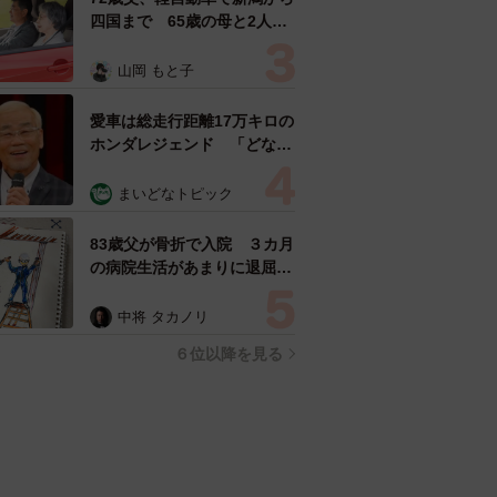
四国まで 65歳の母と2人で
3泊4日の旅 パーキングの休
憩まで分刻み… 「大学生で
山岡 もと子
も組まねえよ！」
愛車は総走行距離17万キロの
ホンダレジェンド 「どなた
か欲しい方が居たら」 大御
所漫才師が譲渡の意向
まいどなトピック
83歳父が骨折で入院 ３カ月
の病院生活があまりに退屈で
「画用紙と色鉛筆持ってこ
い！」→スケッチブックを見
中将 タカノリ
た家族が仰天「これ、売れま
６位以降を見る
すよ…」