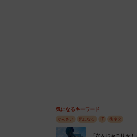
京都市で最も大
日本郵便によると、「ｅお届け通知
荷物の差出人が日本郵便に受取人の
の電話番号宛にメッセージを送信で
場合はメッセージを配信しない。
近年は配送会社を装ったＳＭＳや電
気になるキーワード
便乗した詐欺は日本郵便として今の
かんさい
気になる
IT
街ネタ
十分気を付けながら、サービスを利
「なんじゃこりゃ！