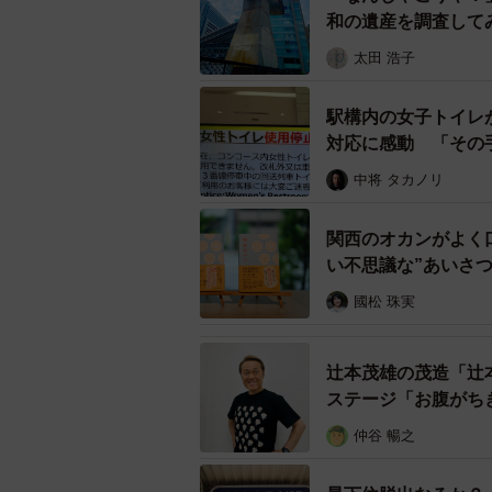
和の遺産を調査して
太田 浩子
駅構内の女子トイレ
対応に感動 「その
中将 タカノリ
関西のオカンがよく
い不思議な”あいさ
國松 珠実
辻本茂雄の茂造「辻本
ステージ「お腹がち
仲谷 暢之