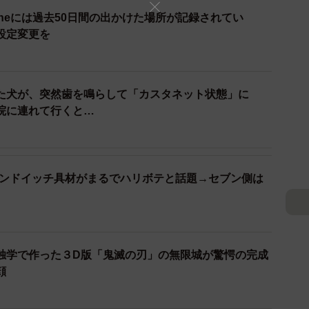
oneには過去50日間の出かけた場所が記録されてい
設定変更を
登録した記憶はなかったから、突然のメッセージにつ
がない人は詐欺を疑ってせっかくのメッセージを削除し
い。一体、メッセージはどのように送っているのだろう
た犬が、突然歯を鳴らして「カスタネット状態」に
院に連れて行くと…
サンドイッチ具材がまるでハリボテと話題→セブン側は
独学で作った３D版「鬼滅の刃」の無限城が驚愕の完成
顔