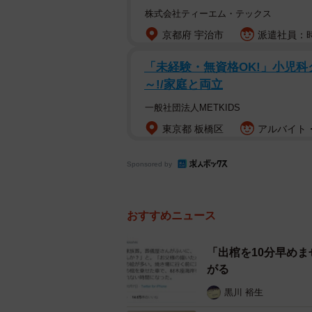
株式会社ティーエム・テックス
京都府 宇治市
派遣社員：時
記者のＬＩＮＥアカウン
「未経験・無資格OK!」小児科ク
「郵便局［ｅお届け通知］から通知
～!/家庭と両立
ありました」。１０月中旬、記者の
一般社団法人METKIDS
からメッセージが届いた。近年相次
持って来てくれた配達員に聞くと「
東京都 板橋区
アルバイト・
は、これは一体なんなのか。謎のメ
Sponsored by
日本郵便にメッセージの内容を伝え
せん」と回答が返ってきた。本当に
おすすめニュース
「ｅお届け通知」は、日本郵便が２
「出棺を10分早め
や配達予定日時を日本郵便のＬＩＮ
がる
事前に知らせる仕組みだ。予定日時
黒川 裕生
も可能。「便利に荷物を受け取りた