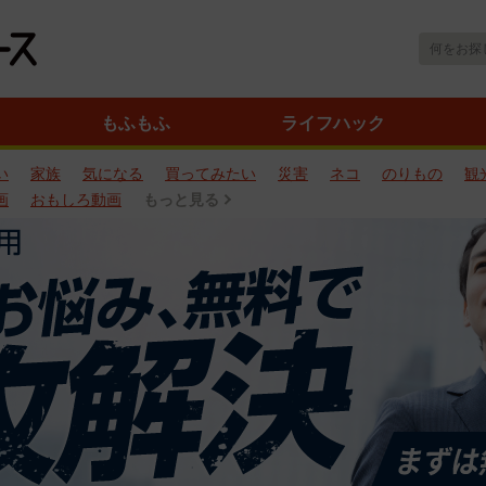
もふもふ
ライフハック
い
家族
気になる
買ってみたい
災害
ネコ
のりもの
観
画
おもしろ動画
もっと見る