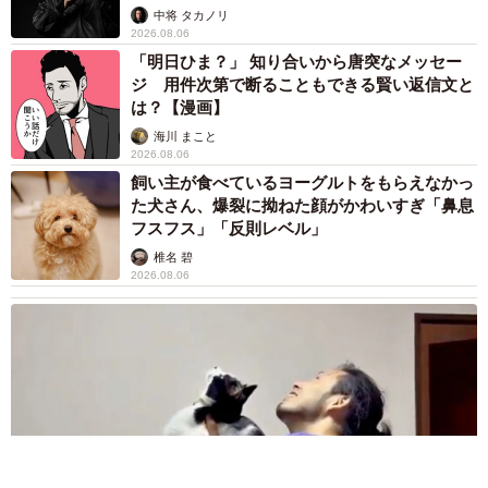
未熟」
中将 タカノリ
2026.08.06
「明日ひま？」 知り合いから唐突なメッセー
ジ 用件次第で断ることもできる賢い返信文と
は？【漫画】
海川 まこと
2026.08.06
飼い主が食べているヨーグルトをもらえなかっ
た犬さん、爆裂に拗ねた顔がかわいすぎ「鼻息
フスフス」「反則レベル」
椎名 碧
2026.08.06