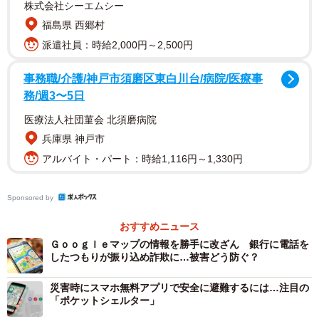
株式会社シーエムシー
福島県 西郷村
派遣社員：時給2,000円～2,500円
事務職/介護/神戸市須磨区東白川台/病院/医療事
務/週3〜5日
医療法人社団菫会 北須磨病院
兵庫県 神戸市
アルバイト・パート：時給1,116円～1,330円
Sponsored by
2/3
おすすめニュース
Ｇｏｏｇｌｅマップの情報を勝手に改ざん 銀行に電話を
したつもりが振り込め詐欺に…被害どう防ぐ？
こちらの機能がオンになっていると、そこには過去50日
ほどの間に出かけたおもな場所が、 おおまかな住所と訪問
災害時にスマホ無料アプリで安全に避難するには…注目の
「ポケットシェルター」
頻度とともにリストになって掲載されているそうです。各