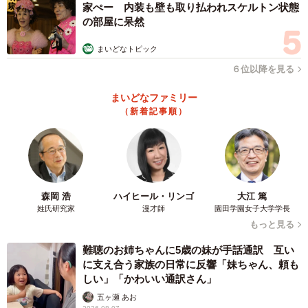
家ぺー 内装も壁も取り払われスケルトン状態
の部屋に呆然
まいどなトピック
６位以降を見る
まいどなファミリー
（新着記事順）
森岡 浩
ハイヒール・リンゴ
大江 篤
姓氏研究家
漫才師
園田学園女子大学学長
もっと見る
難聴のお姉ちゃんに5歳の妹が手話通訳 互い
に支え合う家族の日常に反響「妹ちゃん、頼も
しい」「かわいい通訳さん」
五ヶ瀬 あお