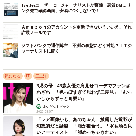
項目を開くと、場所のおおまかな地図と、訪問した日時な
TwitterユーザーにITジャーナリストが警鐘 悪質DM…リ
ンク先で確認画面、安易にOKしないで！
どが表示されます。
筆者の場合も開いてみてびっくり。普段使わない路線の
Ａｍａｚｏｎのアカウントを更新できない？いいえ、それ
詐欺メールです
駅が入っていたので開けてみると、おおっ！めちゃくちゃ
ピンポイントな日時が出ているじゃありませんか…。もち
ソフトバンクで通信障害 不測の事態にどう対処？ＩＴジ
ャーナリストに聞く
ろんこの先にたどり着いた場所も…おおっ、おおっ、おお
おおおっ！…どれだけの期間の情報が記録されているのか
は判断できませんでしたが、位置や頻度はしっかり記録さ
気になる
IT
三上洋
れていました…。
3児の母 43歳女優の肩見せコーデでファンざ
わざわ 「色っぽすぎて思わず二度見」「むっ
かしからずっと可愛い」
まいどなトピック
2026.08.07
「レア画像かも」あのちゃん、披露した近影が
幻想的だと話題 「雨が似合う」「水も滴る良
いアーティスト」「脚めっちゃきれい」