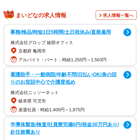
まいどなの求人情報
求人情報一覧へ
事務/検品/時短1日5時間/土日祝休み/直接雇用
こちらはiPhone・iPadを動かしているiOSの「設定」内
株式会社グロップ 綾部オフィス
にある「利用頻度の高い場所」で確認できます。ちょっと
京都府 亀岡市
階層が深いのですが、下記でたどり着くことができます。
アルバイト・パート：時給1,250円～1,563円
「設定」→「プライバシー」→「位置情報サービス」→
看護助手・一般病院/年齢不問/日払いOK/身の回
位置情報サービスがONになっている場合「システムサービ
りのお世話中心で介護度低め
ス」→パスコードなどの認証を経て「利用頻度の高い場
株式会社ニッソーネット
所」。
岐阜県 可児市
派遣社員：時給1,400円～1,875円
半導体製造/検査/社員寮完備0円/祝金30万円あり/
赴任旅費あり