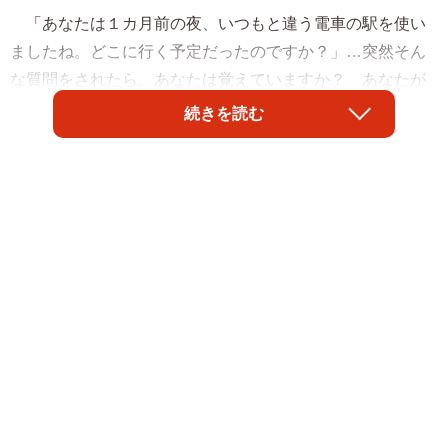
「あなたは１カ月前の夜、いつもと違う電車の駅を使い
ましたね。どこに行く予定だったのですか？」…突然そん
な質問をされたら、あなたは覚えていますか？ あなたが
答えることができなくても、あなたの手元にあるiPhoneは
続きを読む
覚えているかもしれません。設定を変更していなければ、
過去50日ほどの間に行ったことのある場所を、自動で記録
する機能があるといいます。あの夜出かけた場所だけでな
く…勤め先、自宅の位置もしっかりリストに載っています
よ。あ、なんかちょっと怖いかも…。