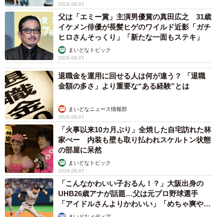
2026.08.07
父は「エミー賞」主演男優賞の真田広之 31歳
イケメン俳優が長髪ヒゲのワイルド近影「ガチ
ヒロさんそっくり」「新たな一面もステキ」
まいどなトピック
2026.08.07
退職金を運用に回せる人は何が違う？ 「退職
金額の多さ」より重要な“ある経験”とは
まいどなニュース情報部
2026.08.07
「火事以来10カ月ぶり」全焼した自宅訪れた林
家ぺー 内装も壁も取り払われスケルトン状態
の部屋に呆然
まいどなトピック
2026.08.07
「こんなかわいい子おるん！？」大阪出身の
UHB26歳アナが話題…父は元プロ野球選手
「アイドルさんよりかわいい」「めちゃ爽や
か」
まいどなメディア