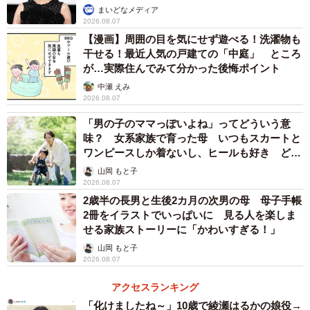
まいどなメディア
2026.08.07
【漫画】周囲の目を気にせず遊べる！洗濯物も
干せる！最近人気の戸建ての「中庭」 ところ
3/3
が…実際住んでみて分かった後悔ポイント
中瀬 えみ
いつもは使っていない路線の駅…利用した時間が刻銘に記録されていた
2026.08.07
「男の子のママっぽいよね」ってどういう意
ITジャーナリストの三上洋さんによると、「この機能は
味？ 女系家族で育った母 いつもスカートと
前からあるのですが、意外に知らない人が多いですね。セ
ワンピースしか着ないし、ヒールも好き どの
キュリティのことを考えてもらうきっかけに、セミナーや
へんが…
山岡 もと子
2026.08.07
公演などでよく紹介します」といいます。そうですよね、
2歳半の長男と生後2カ月の次男の母 母子手帳
こんな設定の深い場所、そうそう開くことなんかありませ
2冊をイラストでいっぱいに 見る人を楽しま
んし…。こんな機能が標準でオンになっているのもドキド
せる家族ストーリーに「かわいすぎる！」
キします。
山岡 もと子
2026.08.07
なお、この情報は端末の中に記録されているだけで、イ
アクセスランキング
ンターネットには送信されていないといいます。「気持ち
「化けましたね～」10歳で綾瀬はるかの娘役→