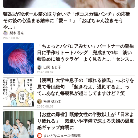
猫2匹が段ボール箱の取り合いで「ポコスカ猫パンチ」の応酬
その後の心温まる結末に「愛～！」「おばちゃん泣きそう
や…」
梨木 香奈
2026.08.07
「ちょっとババロアみたい」パートナーの誕生
日に手作りトートバッグ 完成まで1年 淡い
藍染めに漂うクラゲ よく見ると…「センスす
ごい」
山岡 もと子
2026.08.07
【漫画】大学生息子の「頼れる彼氏」っぷりを
見て母は絶句 「起きなよ、遅刻するよ」っ
て…あなた毎朝私が起こしてますけど？笑
松波 穂乃圭
2026.08.07
【お盆の帰省】既婚女性の半数以上が「日常よ
り疲れる」 気遣いや準備で深まる夫婦の温度
感ギャップ鮮明に
まいどなニュース情報部