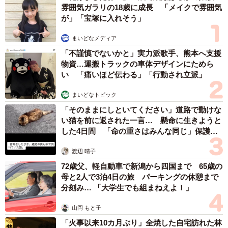
は悪いかもしれませんが、ネット上に個人情報が流出して
雰囲気ガラリの18歳に成長 「メイクで雰囲気
が」「宝塚に入れそう」
いるわけではありません。しかし、端末自体を自分の身近
な人に見られたりすると、トラブルのきっかけになるかも
まいどなメディア
しれません」と三上さん。「端末に重要な情報が記録され
「不謹慎でないかと」実力派歌手、熊本へ支援
ているリスクを理解し、盗られたり紛失したりしないよう
物資…運搬トラックの車体デザインにためら
い 「痛いほど伝わる」「行動され立派」
に注意するとともに、端末にはしっかりとロックをかけて
おくことが大切です」
まいどなトピック
「そのままにしといてください」道路で動けな
い猫を前に返された一言… 懸命に生きようと
した4日間 「命の重さはみんな同じ」保護団
体代表の訴え
渡辺 晴子
72歳父、軽自動車で新潟から四国まで 65歳の
母と2人で3泊4日の旅 パーキングの休憩まで
分刻み… 「大学生でも組まねえよ！」
山岡 もと子
「火事以来10カ月ぶり」全焼した自宅訪れた林