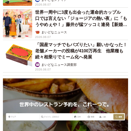
2026.08.07
世界一周中に3度も出会った運命的カップル
口では言えない「ジョージアの熱い夜」に「も
うやめぇや！」藤井が猛ツッコミ連発【新婚さ
ん】
まいどなニュース
2026.08.07
「国産マッチでもバズりたい」願いかなった！
老舗メーカーの投稿が4100万再生 他業種も
続々相乗りでミーム化へ発展
まいどなニュース調査部
2026.08.07