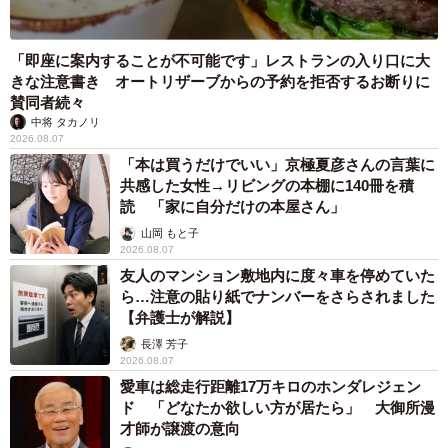
「即座に案内することが不可能です」レストランの入り口に大
きな注意書き オートリザーブからの予約を拒否するお断りに
賛同者続々
中将 タカノリ
2026.08.07
「本は買うだけでいい」京極夏彦さんの言葉に
共感した女性→リビングの本棚に140冊を積
読 「家に自分だけの本屋さん」
山岡 もと子
2026.08.07
友人のマンション敷地内に度々車を停めていた
ら…注意の貼り紙でナンバーをさらされました
【弁護士が解説】
長澤 芳子
2026.08.07
愛車は総走行距離17万キロのホンダレジェン
ド 「どなたか欲しい方が居たら」 大御所漫
才師が譲渡の意向