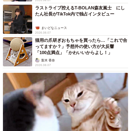
2026.08.07
ラストライブ控えるT-BOLAN森友嵐士 にし
たん社長がTikTok内で独占インタビュー
まいどなニュース
2026.08.07
猫用の爪研ぎおもちゃを買ったら…「これで合
ってますか？」予想外の使い方が大反響
「100点満点」「かわいいからよし！」
梨木 香奈
2026.08.07