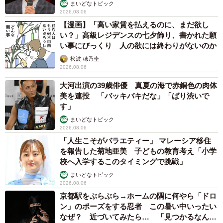
まいどなトピック
2026.08.06
【漫画】「高い家賃を払えるのに、まだ欲し
い？」高級レジデンスの七夕飾り、書かれた願
い事にびっくり 人の欲には終わりがないのか
松波 穂乃圭
2026.08.06
大河出演の39歳俳優 真夏の海で赤銅色の肉体
美を連投 「バッキバキだな」「ばり渋いで
す」
まいどなトピック
2026.08.06
「人生こそがバラエティー」 マレーシア移住
を報告した菊地亜美 子どもの教育考え「小学
校へ入学するこのタイミングで挑戦」
まいどなトピック
2026.08.06
京都駅をぶらぶら→ホームの隅に何やら「ドロ
ン」のポーズをする忍者 この暑い中いったい
なぜ？ 近づいてみたら… 「見つかるなんて