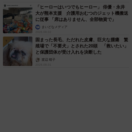
「これ全部長野県」海外のような絶景ショット
に感動と反響「離れてからいいところだったん
だって気づいた」
行橋 友
エジプトで自撮りしていたら、ガイドが「撮り
ますよ！」→ノリノリでポーズを取っていた
ら……スマホを返してもらえない 「日本人は
カモ代表かも」「私は6時間で3万円払った」
宮前 晶子
６位以降を見る
まいどなファミリー
（新着記事順）
森岡 浩
ハイヒール・リンゴ
大江 篤
姓氏研究家
漫才師
園田学園女子大学学長