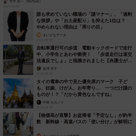
「なんじゃこりゃ！」「ロボ？」大阪・梅田にそびえる物体の
正体は？ 昭和の遺産を調査してみた結果…
太田 浩子
2026.08.06
エジプトで自撮りしていたら、ガイドが「撮り
ますよ！」→ノリノリでポーズを取っていた
ら……スマホを返してもらえない 「日本人は
カモ代表かも」「私は6時間で3万円払った」
宮前 晶子
2026.08.06
「LINEのQRコードを添付して」社長をかたる
詐欺メール続々 社員を個人アカウントへ誘導