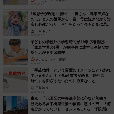
→最後は不正送金…求められる「だまされる前
提」の対策
井二 かける
2026.08.06
重みも歴史もズッシリ…出雲大社の日本最大級
「大しめ縄」が8年ぶり掛けかえ 伝統の「大
撚り合わせ」が28万回超再生「ほんとに圧巻」
まいどなニュース調査部
2026.08.06
「これ全部長野県」海外のような絶景ショット
に感動と反響「離れてからいいところだったん
だって気づいた」
行橋 友
2026.08.06
「ミステリーの女王」と呼ばれた作家の娘は
「2時間サスペンスの女王」 聞いていたのと
違う血液型に「私は誰の子なの？」【徹子の部
屋】
まいどなニュース
2026.08.06
「わぁ…姐さん…」「永遠にお美しい」 大女
優岩下志麻さん、写真家のインスタに登場