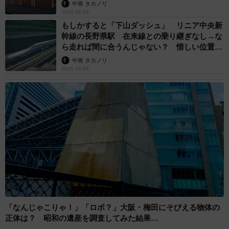
まいどなメディア
2026.08.05
「ふざけてません…真剣です」京都の老舗和菓
子店 次はカブトムシの幼虫 職人が手がけた
ゲテモノ和菓子 見事な造形に「気持ち悪いく
らいリアル」
中将 タカノリ
2026.08.05
【漫画】中学受験のリアル「あの子、最近見な
いね」…御三家を目指していたはずの家庭が消
えていく 限界を迎えた子を目の当りに
松波 穂乃圭
2026.08.05
市販薬のオーバードーズ対策で改正薬機法が5
月に施行、かぜ薬を購入した人の約6割が「法
改正を認知」乱用防止の指定成分とは？
まいどなニュース情報部
2026.08.05