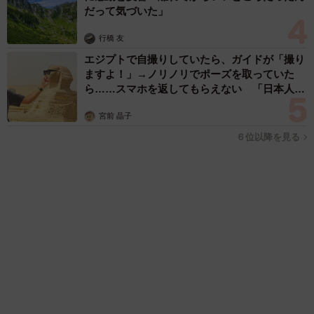
「カニにアジをあげると青くなる」ほんとに！？ 「自然の染
色技術が凄い」と話題に その理由とは…？
竹中 友一（RinToris）
2026.08.06
誰も求めていない職場の「謎マナー」、「過剰
な挨拶」や「お土産配り」を抑えた1位は？
やめられない理由は「周りの目」
まいどなデータ
2026.08.06
自転車通行可の歩道 電動キックボードで走行
中、小学生とあわや衝突！ 「歩道走行は道交
法違反でしょ」と指摘されました【弁護士が解