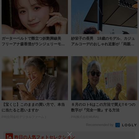
ガーターベルトで際立つ妖艶脚線美
紗栄子の長男 18歳のモデル、カジュ
フリーアナ森香澄がランジェリーモデ
アルコーデのおしゃれ近影が「両親の
ルに ｢PE...
いいとこ取...
【宝くじ】このままの買い方で、本当
８月のロト6はこの方法で買え!!６つの
に当たると思いますか
数字が『完全一致』する方法
PR(合同会社デジタルファーム )
PR(株式会社MURA)
Recommended by
昨日の人気フォトセレクション