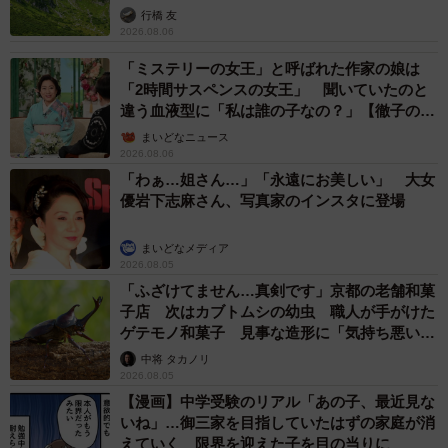
「永遠に綺麗」な内田有紀 ショートヘア＆半
袖白シャツの最強夏コーデ
まいどなメディア
2026.08.05
自転車の「ながらスマホ」罰則、6割超が「内
容は知らない」 利用者の意識と実際の法的知
識にギャップ大きく
まいどなニュース情報部
2026.08.05
涼しい「冷感敷きパッド」を気に入った猫さ
ん、”友達”をヨイショヨイショとご招待、毛づ
くろいでおもてなし
椎名 碧
2026.08.05
木の枝？エアコンの送風口から細長いものが…
昼休みの診療所を襲った恐怖の生きもの【漫
画】
海川 まこと
2026.08.05
保護猫カフェでひとりぼっちだった「耳が聞こ