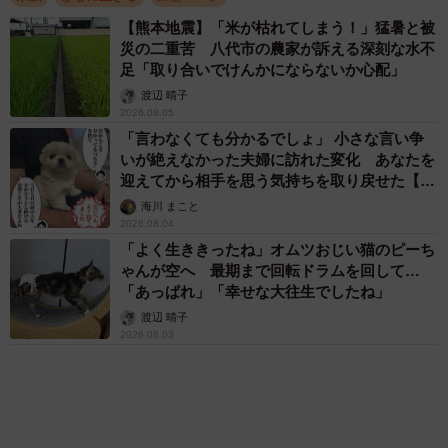
殖場で「不要犬」とされた20頭 「救いたい」
と保護団体が受け入れを決断した
渡辺 晴子
2026.08.01
アクセスランキング
「そのままにしといてください」道路で動けな
い猫を前に返された一言… 懸命に生きようと
した4日間 「命の重さはみんな同じ」保護団
体代表の訴え
渡辺 晴子
72歳父、軽自動車で新潟から四国まで 65歳の
母と2人で3泊4日の旅 パーキングの休憩まで
分刻み… 「大学生でも組まねえよ！」
山岡 もと子
83歳父が骨折で入院 ３カ月の病院生活があま
りに退屈で「画用紙と色鉛筆持ってこい！」→
スケッチブックを見た家族が仰天「これ、売れ
ますよ…」
中将 タカノリ