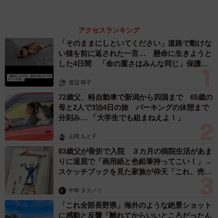
もっと見る
「かわいいストーカーに追われています」甘え
ん坊な元保護猫 最後は飼い主にダイブする姿
に「間違いなく犬」「完全に親子」と反響
梨木 香奈
2026.08.06
がんと片目の失明、3時間おきの壮絶な介護を
乗り越えた猫 「叶わないかもしれない」と覚
悟した19歳の誕生日を迎えて感動
古川 諭香
2026.08.06
「不謹慎でないかと」実力派歌手、熊本へ支援
物資…運搬トラックの車体デザインにためら
い 「痛いほど伝わる」「行動され立派」
まいどなトピック
2026.08.06