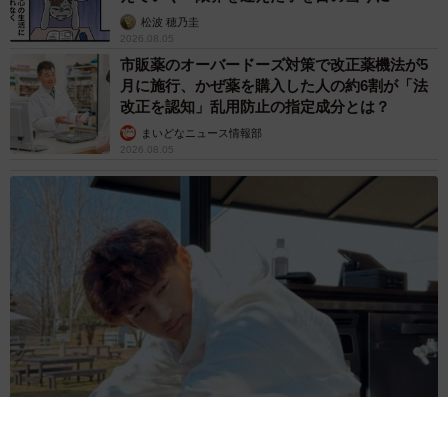
えないシニア猫」と運命の出会い→重度のペッ
トロスで適応障害だった女性の人生が一変
古川 諭香
2026.08.05
「ソナチネ」出演の55歳俳優が事故で大けが
「戦いを諦めなければ絶望は来ない」 名悪役
だった父の言葉を胸に決意表明
まいどなトピック
2026.08.05
ふたつ用意したのに…姉妹猫がひとつのベッド
にぎゅうぎゅう詰め状態！ 密着して眠る姿に
「はみ出てる（笑）」「幸せつまってます」
梨木 香奈
2026.08.05
「城本クリニック」を完全オマージュ 吉田沙
保里がゴロゴロ転がる日清カップヌードルCM
が20万いいね→「本家」総院長も体張って31万
いいね
まいどなニュース調査部
2026.08.05