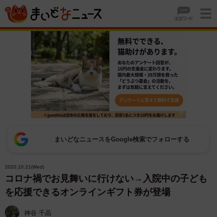
まいどなニュースをGoogle検索でフォローする
2020.10.21(Wed)
コロナ禍でお見舞いに行けない→入院中の子ども
を応援できるオンラインギフト券が登場
神谷 千晶