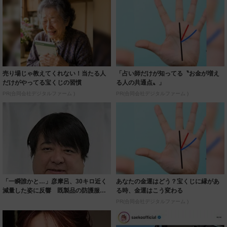
売り場じゃ教えてくれない！当たる人
「占い師だけが知ってる〝お金が増え
だけがやってる宝くじの習慣
る人の共通点〟」
PR(合同会社デジタルファーム )
PR(合同会社デジタルファーム )
「一瞬誰かと…」彦摩呂、30キロ近く
あなたの金運はどう？宝くじに縁があ
減量した姿に反響 既製品の防護服が
る時、金運はこう変わる
着られると...
PR(合同会社デジタルファーム )