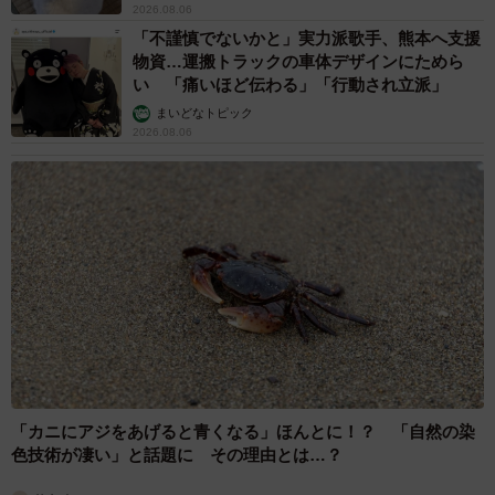
態と広がる学習格差
まいどなニュース情報部
2026.08.06
「事故物件」という言葉のイメージにとらわれ
ていませんか？ 不動産業者が語る「物件の可
能性」を閉ざさないために必要なこと
平藤 清刀
2026.08.06
東京・千代田区の中央線高架に心ない落書き
歴史ある昌平橋架道橋の被害に怒りの声 「何
も分かってないし、センスも古い」「罰則強化
して」
中将 タカノリ
2026.08.06
もしかすると「下山ダッシュ」 リニア中央新
幹線の長野県駅 在来線との乗り継ぎなし→な
ら走れば間に合うんじゃない？ 惜しい位置関
係が反響
中将 タカノリ
2026.08.06