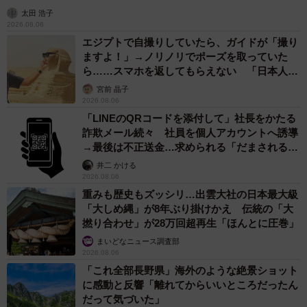
紗栄子の長男 18歳のモデル、カジュアルコーデのおしゃれ近
影が「両親のいいとこ取りの美しいお顔立ち」 9歳に渡英し全
寮制カレッジで学ぶ
まいどなメディア
2026.08.05
たった50パーツのレゴで作った極小仏壇 ろう
そく、花立て、お供えのご飯、観音開きの扉の
奥には位牌も…「チーンの音が聞こえてきそ
う」
山岡 もと子
2026.08.05
透明感が半端ない！ 「50歳には見えない」