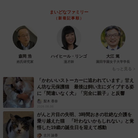
説】
長澤 芳子
2026.08.06
タイの電車の中で見た優先席のマーク 子ど
も、妊娠、けが人、お年寄り… 一つだけ謎の
ものが！？「だから黄色なんですね」
中将 タカノリ
2026.08.06
【物価高が直撃】お盆帰省「予定なし」が約半
数 新幹線・高速バスの「使い分け」が鮮明に
まいどなニュース情報部
2026.08.06
1歳息子が腕を亜脱臼 「奥さん、専業主婦な
のに」と夫の後輩から一言 母は泣きながら対
応し必死だった 何年もたった今もたまに思い
出し…
山岡 もと子
2026.08.06
子どもの学校外の学習時間が11年で2割減少
「家庭学習0分層」が約半数に達する深刻な実