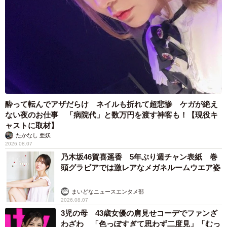
酔って転んでアザだらけ ネイルも折れて超悲惨 ケガが絶え
ない夜のお仕事 「病院代」と数万円を渡す神客も！【現役キ
ャストに取材】
たかなし 亜妖
2026.08.07
乃木坂46賀喜遥香 5年ぶり週チャン表紙 巻
頭グラビアでは激レアなメガネルームウエア姿
まいどなニュースエンタメ部
2026.08.07
3児の母 43歳女優の肩見せコーデでファンざ
わざわ 「色っぽすぎて思わず二度見」「むっ