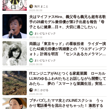
海川 まこと
2026.08.08
夫はマイファスHiro、義父母も義兄も超有名歌
手の28歳モデル兼俳優が第1子出産を報告「母
子ともに健康…日々、大切に過ごしたい」
まいどなトピック
2026.08.08
両親は「東京キッド」の看板役者 ライダー演
じた42歳元俳優が再婚妻との「ウエディングフ
ォト」計画を明言 「センスあるカメラマン求
む」
まいどなトピック
2026.08.08
ITエンジニアがAIとつくる家庭菜園 ローカル
LLMのゆるふわAIたちとお話しながら開墾して
みたら… 夢の「スマートな菜園生活」実現な
るか
井二 かける
2026.08.08
プチバズしたママ友とのLINEスクショ うっ
かり電話番号を流出させちゃった！ 激怒する