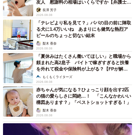
友人 慰謝料の相場はいくらですか【弁護士が
解説】
長澤 芳子
2026.08.08
「テレビより私を見て？」パパの目の前に陣取
る犬に1.4万いいね あまりにも健気な熱烈ア
ピールのちょっと切ない結末
梨木 香奈
2026.08.08
「夏休みはたくさん働いてほしい」と職場から
頼まれた高2息子 バイトで稼ぎすぎると扶養
を外れて税金や保険料が上がる？【FPが解
説】
もくもくライターズ
2026.08.08
赤ちゃんが気になる？ひょっこり顔を出す2匹
の猫の愛らしさに悶絶…！ 「こんなかわいい
構図あります？」「ベストショットすぎる！」
梨木 香奈
2026.08.08