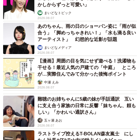
かしからずっと可愛い」
まいどなトピック
2026.08.07
あのちゃん、雨の日のショーパン姿に「雨が似
合う」「脚めっちゃきれい！」「水も滴る良い
アーティスト」 幻想的な近影が話題
まいどなメディア
2026.08.07
【漫画】周囲の目を気にせず遊べる！洗濯物も
干せる！最近人気の戸建ての「中庭」 ところ
が…実際住んでみて分かった後悔ポイント
中瀬 えみ
2026.08.07
難聴のお姉ちゃんに5歳の妹が手話通訳 互い
に支え合う家族の日常に反響「妹ちゃん、頼も
しい」「かわいい通訳さん」
五ヶ瀬 あお
2026.08.07
ラストライブ控えるT-BOLAN森友嵐士 にし