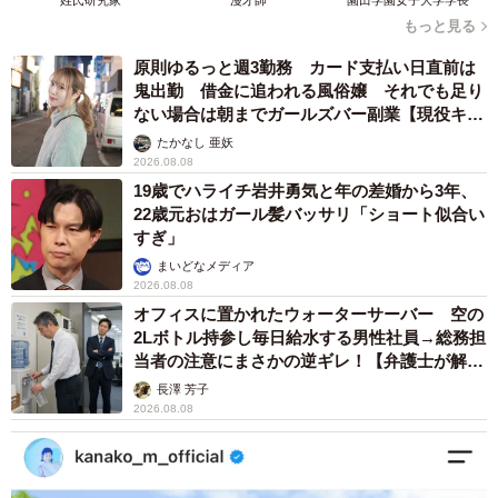
もっと見る
原則ゆるっと週3勤務 カード支払い日直前は
鬼出勤 借金に追われる風俗嬢 それでも足り
ない場合は朝までガールズバー副業【現役キャ
ストに取材】
たかなし 亜妖
2026.08.08
19歳でハライチ岩井勇気と年の差婚から3年、
22歳元おはガール髪バッサリ「ショート似合い
すぎ」
まいどなメディア
2026.08.08
オフィスに置かれたウォーターサーバー 空の
2Lボトル持参し毎日給水する男性社員→総務担
当者の注意にまさかの逆ギレ！【弁護士が解
説】
長澤 芳子
2026.08.08