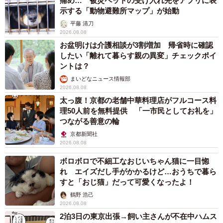
痛め… 被災ペットの受け入れ先をアプリに表
示する「動物避難所マップ」が始動
平藤 清刀
2026.08.08
お盆明けは介護相談が3割増加 帰省時に確認
したい「離れて暮らす親の異変」チェックポイ
ントは？
まいどなニュース情報部
2026.08.08
太っ腹！京都の老舗中華料理店がフルコース料
理50人前を無料提供 「一市民としてお礼を」
つながる善意の輪
京都新聞社
2026.08.08
ボロボロで不細工なおじいちゃん猫に一目惚
れ エイズだし手がかかるけど…おうちで暮ら
すと「おじ猫」だって可愛くなったよ！
鶴野 浩己
2026.08.08
2泊3日の東京出張→飼い主さんが不在中ハムス