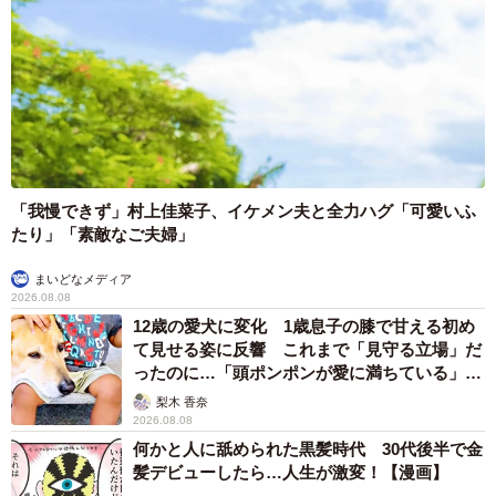
「我慢できず」村上佳菜子、イケメン夫と全力ハグ「可愛いふ
たり」「素敵なご夫婦」
まいどなメディア
2026.08.08
12歳の愛犬に変化 1歳息子の膝で甘える初め
て見せる姿に反響 これまで「見守る立場」だ
ったのに…「頭ポンポンが愛に満ちている」
「尊…」
梨木 香奈
2026.08.08
何かと人に舐められた黒髪時代 30代後半で金
髪デビューしたら…人生が激変！【漫画】