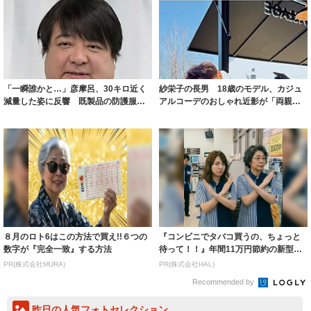
「一瞬誰かと…」彦摩呂、30キロ近く
紗栄子の長男 18歳のモデル、カジュ
減量した姿に反響 既製品の防護服が
アルコーデのおしゃれ近影が「両親の
着られると...
いいとこ取...
８月のロト6はこの方法で買え!!６つの
『コンビニでタバコ買うの、ちょっと
数字が『完全一致』する方法
待って！！』年間11万円節約の新型タ
バコ
PR(株式会社MURA)
PR(株式会社HAL)
Recommended by
昨日の人気フォトセレクション