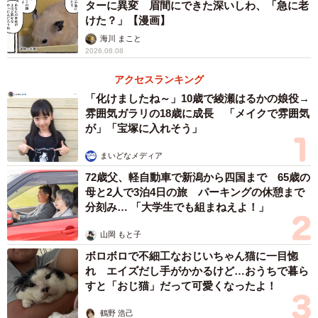
ターに異変 眉間にできた深いしわ、「急に老
けた？」【漫画】
海川 まこと
2026.08.08
アクセスランキング
「化けましたね～」10歳で綾瀬はるかの娘役→
雰囲気ガラリの18歳に成長 「メイクで雰囲気
が」「宝塚に入れそう」
まいどなメディア
72歳父、軽自動車で新潟から四国まで 65歳の
母と2人で3泊4日の旅 パーキングの休憩まで
分刻み… 「大学生でも組まねえよ！」
山岡 もと子
ボロボロで不細工なおじいちゃん猫に一目惚
れ エイズだし手がかかるけど…おうちで暮ら
すと「おじ猫」だって可愛くなったよ！
鶴野 浩己