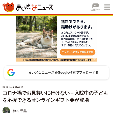
まいどなニュースをGoogle検索でフォローする
2020.10.21(Wed)
コロナ禍でお見舞いに行けない→入院中の子ども
を応援できるオンラインギフト券が登場
神谷 千晶