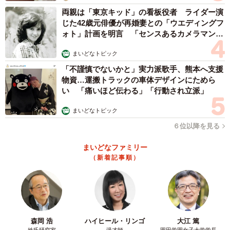
両親は「東京キッド」の看板役者 ライダー演
じた42歳元俳優が再婚妻との「ウエディングフ
ォト」計画を明言 「センスあるカメラマン求
む」
まいどなトピック
「不謹慎でないかと」実力派歌手、熊本へ支援
物資…運搬トラックの車体デザインにためら
い 「痛いほど伝わる」「行動され立派」
まいどなトピック
６位以降を見る
まいどなファミリー
（新着記事順）
森岡 浩
ハイヒール・リンゴ
大江 篤
姓氏研究家
漫才師
園田学園女子大学学長