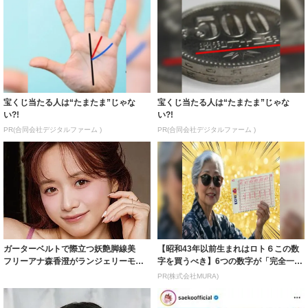
宝くじ当たる人は“たまたま”じゃな
宝くじ当たる人は“たまたま”じゃな
い?!
い?!
PR(合同会社デジタルファーム )
PR(合同会社デジタルファーム )
ガーターベルトで際立つ妖艶脚線美
【昭和43年以前生まれはロト６この数
フリーアナ森香澄がランジェリーモデ
字を買うべき】6つの数字が「完全一
ルに ｢PE...
致」する方...
PR(株式会社MURA)