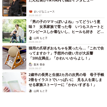
たん社長がTikTok内で独占インタビュー
まいどなニュース
2026.08.07
「男の子のママっぽいよね」ってどういう意
味？ 女系家族で育った母 いつもスカートと
ワンピースしか着ないし、ヒールも好き どの
へんが…
山岡 もと子
2026.08.07
猫用の爪研ぎおもちゃを買ったら…「これで合
ってますか？」予想外の使い方が大反響
「100点満点」「かわいいからよし！」
梨木 香奈
2026.08.07
2歳半の長男と生後2カ月の次男の母 母子手帳
2冊をイラストでいっぱいに 見る人を楽しま
せる家族ストーリーに「かわいすぎる！」
山岡 もと子
2026.08.07