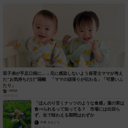
双子弟が手足口病に…→兄に感染しないよう保育士ママが考え
た“お気持ちだけ”隔離 「ママの頑張りが伝わる」「可愛いふ
たり」
ANNA
2026.08.10
「ほんのり甘くナッツのような食感」蓮の実は
食べられるって知ってる？ 市場には出回ら
ず、生で味わえる期間はわずか
中将 タカノリ
2026.08.10