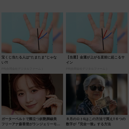
宝くじ当たる人は“たまたま”じゃな
【当選】金運が上がる直前に起こるサ
い?!
イン
PR(合同会社デジタルファーム )
PR(合同会社デジタルファーム )
ガーターベルトで際立つ妖艶脚線美
８月のロト6はこの方法で買え!!６つの
フリーアナ森香澄がランジェリーモデ
数字が『完全一致』する方法