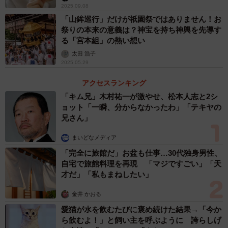
2025.09.08
「山鉾巡行」だけが祇園祭ではありません！お
祭りの本来の意義は？神宝を持ち神輿を先導す
る「宮本組」の熱い想い
太田 浩子
2025.05.29
アクセスランキング
「キム兄」木村祐一が激やせ、松本人志と2シ
ョット「一瞬、分からなかったわ」「テキヤの
兄さん」
まいどなメディア
「完全に旅館だ」お盆も仕事…30代独身男性、
自宅で旅館料理を再現 「マジですごい」「天
才だ」「私もまねしたい」
金井 かおる
愛猫が水を飲むたびに褒め続けた結果→「今か
ら飲むよ！」と飼い主を呼ぶように 誇らしげ