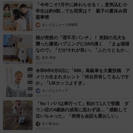
「今年こそ7月中に終わらせる！」意気込む小
学生は約4割…でも現実は？ 親子の夏休み宿
題事情
まいどなニュース情報部
2026.08.10
猫が突然の「理不尽パンチ」！ 笑顔の兄犬を
襲った爆笑ハプニングにSNS沸く 「まぁ猫様
なので」「だがそれが良い」「ふたりともかわ
いいね」
梨木 香奈
2026.08.10
令和8年8月8日に「888」高級車を大量投稿 ア
メリカ生まれタレント「何台所有してるんです
か」「LMカッコよすぎ」
まいどなメディア
2026.08.10
「No！パパは車行って」初めて1人で登園 ダ
ウン症の4歳娘の成長に思わず涙…「感動して
泣いちゃった」「表情も会話も愛おしい」
五ヶ瀬 あお
2026.08.10