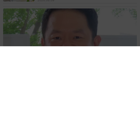
2026.08.09
滋賀が生んだ大スター、ダイアン津田 名字ランキング上位
「津田」姓のルーツは 「豊臣兄弟！」で話題の武将にも意外
な関係が…？
森岡 浩
2026.08.09
このトイレ、男性用と女性用どっち！？「おし
ゃれ」で「格好いい」デザインが生む笑えない
悲喜劇 本当に大事なのは目立つことではな
く…
高野 朋美