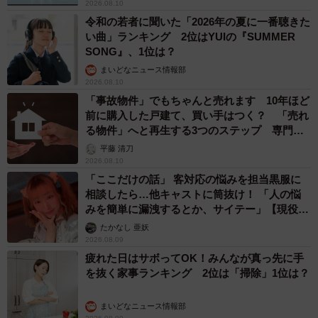
2026.08.10
令和の若者に聞いた「2026年の夏に一番聴きた
い曲」ランキング 2位はYUIの『SUMMER
SONG』、1位は？
まいどなニュース情報部
2026.08.10
「事故物件」でもちゃんと売れます 10年ほど
前に購入した戸建て、買い手はつく？ 「売れ
る物件」へと再生する3つのステップ 専門家
が解説
平藤 清刀
2026.08.10
「ここだけの話」 客対応の悩みを担当黒服に
相談したら…他キャストに筒抜け！ 「人の悩
みを簡単に漏洩するとか、サイテー」【現役キ
ャストに取材】
たかなし 亜妖
2026.08.09
疲れた日はサボってOK！みんなが真っ先に手
を抜く家事ランキング 2位は「掃除」1位は？
まいどなニュース情報部