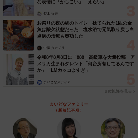
な表情に「かしこい」「えらい」
梨木 香奈
お祭りの夜の駅のトイレ 捨てられた1匹の金
魚は酸欠状態だった 塩水浴で元気取り戻し白
点病の治療も奏功した
中将 タカノリ
令和8年8月8日に「888」高級車を大量投稿 ア
メリカ生まれタレント「何台所有してるんです
か」「LMカッコよすぎ」
まいどなメディア
６位以降を見る
まいどなファミリー
（新着記事順）