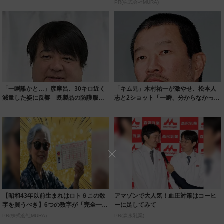
ルに ｢PE...
PR(株式会社MURA)
「一瞬誰かと…」彦摩呂、30キロ近く
「キム兄」木村祐一が激やせ、松本人
減量した姿に反響 既製品の防護服が
志と2ショット「一瞬、分からなかった
着られると...
わ」「テキ...
【昭和43年以前生まれはロト６この数
アマゾンで大人気！血圧対策はコーヒ
字を買うべき】6つの数字が「完全一
ーに足してみて
致」する方...
PR(株式会社MURA)
PR(森永乳業)