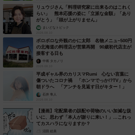
リュウジさん「料理研究家に出来るのはこれく
らい」 熊本応援の姿に「立派な金額」「あり
がとう」「頭が上がりません」
まいどなトピック
2026.08.10
ボロボロな外観のかに太郎 名物メニュ−500円
の北海道の料理店が営業再開 90歳初代店主が
接客する日も
中将 タカノリ
2026.08.10
平成ギャル界のカリスマRumi 心ない言葉に
傷ついたコロナ禍 「ホンマでっか!?TV」から
朝ドラへ 「アンチを見返す日がキター！」
石井 隼人
2026.08.10
【漫画】宅配業者の誤配や荷物のいい加減な扱
いに、思わず「本人が謝りに来い！」…これっ
てカスハラになりますか？
沼田 絵美