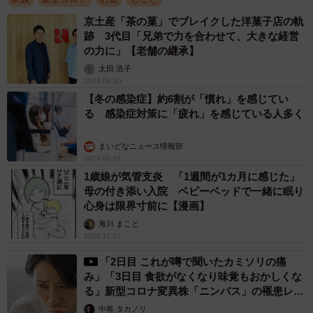
京土産「茶の菓」でブレイクした洋菓子店の軌
跡 3代目「兄弟で力を合わせて、大きな経営
の力に」【老舗の継承】
太田 浩子
2026.06.10
【冬の感染症】約6割が「慣れ」を感じてい
る 感染症対策に「疲れ」を感じている人多く
まいどなニュース情報部
2026.02.01
1歳娘が気管支炎 「1週間が1カ月に感じた」
母の付き添い入院 ベビーベッドで一緒に眠り
心身は限界寸前に【漫画】
海川 まこと
2025.11.01
「2日目 これが噂で聞いたカミソリの痛
み」「3日目 食欲がなくなり味覚もおかしくな
る」新型コロナ変異株「ニンバス」の罹患レポ
ートが話題
中将 タカノリ