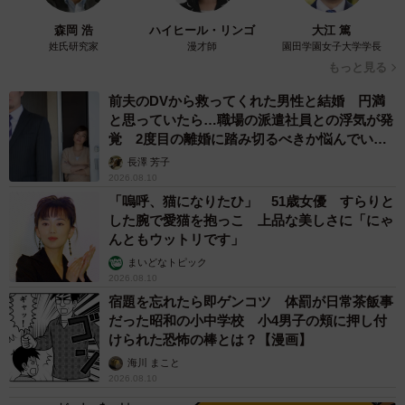
森岡 浩
ハイヒール・リンゴ
大江 篤
姓氏研究家
漫才師
園田学園女子大学学長
もっと見る
前夫のDVから救ってくれた男性と結婚 円満
と思っていたら…職場の派遣社員との浮気が発
覚 2度目の離婚に踏み切るべきか悩んでいま
す【夫婦関係修復カウンセラーが解説】
長澤 芳子
2026.08.10
「嗚呼、猫になりたひ」 51歳女優 すらりと
した腕で愛猫を抱っこ 上品な美しさに「にゃ
んともウットリです」
まいどなトピック
2026.08.10
宿題を忘れたら即ゲンコツ 体罰が日常茶飯事
だった昭和の小中学校 小4男子の頬に押し付
けられた恐怖の棒とは？【漫画】
海川 まこと
2026.08.10