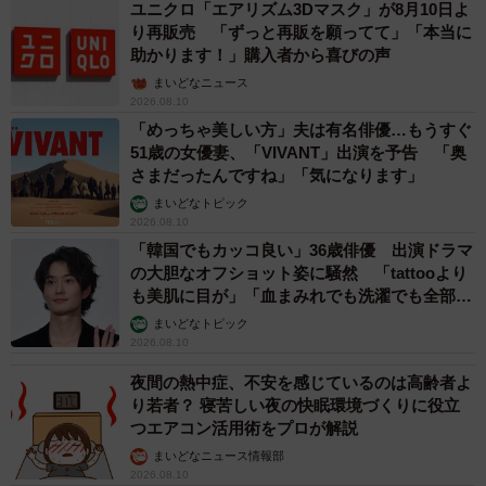
ユニクロ「エアリズム3Dマスク」が8月10日よ
り再販売 「ずっと再販を願ってて」「本当に
助かります！」購入者から喜びの声
まいどなニュース
2026.08.10
「めっちゃ美しい方」夫は有名俳優…もうすぐ
51歳の女優妻、「VIVANT」出演を予告 「奥
さまだったんですね」「気になります」
まいどなトピック
2026.08.10
「韓国でもカッコ良い」36歳俳優 出演ドラマ
の大胆なオフショット姿に騒然 「tattooより
も美肌に目が」「血まみれでも洗濯でも全部か
っこいい」
まいどなトピック
2026.08.10
夜間の熱中症、不安を感じているのは高齢者よ
り若者？ 寝苦しい夜の快眠環境づくりに役立
つエアコン活用術をプロが解説
まいどなニュース情報部
2026.08.10