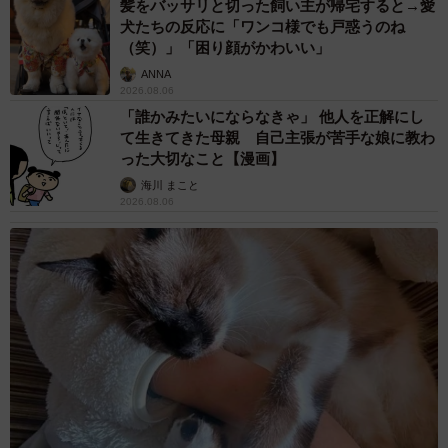
髪をバッサリと切った飼い主が帰宅すると→愛
犬たちの反応に「ワンコ様でも戸惑うのね
（笑）」「困り顔がかわいい」
ANNA
2026.08.06
「誰かみたいにならなきゃ」 他人を正解にし
て生きてきた母親 自己主張が苦手な娘に教わ
った大切なこと【漫画】
海川 まこと
2026.08.06