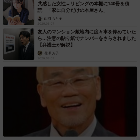
共感した女性→リビングの本棚に140冊を積
読 「家に自分だけの本屋さん」
山岡 もと子
2026.08.07
友人のマンション敷地内に度々車を停めていた
ら…注意の貼り紙でナンバーをさらされました
【弁護士が解説】
長澤 芳子
2026.08.07