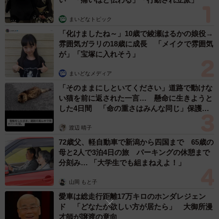
まいどなトピック
「化けましたね～」10歳で綾瀬はるかの娘役→
雰囲気ガラリの18歳に成長 「メイクで雰囲気
が」「宝塚に入れそう」
まいどなメディア
「そのままにしといてください」道路で動けな
い猫を前に返された一言… 懸命に生きようと
した4日間 「命の重さはみんな同じ」保護団
体代表の訴え
渡辺 晴子
72歳父、軽自動車で新潟から四国まで 65歳の
母と2人で3泊4日の旅 パーキングの休憩まで
分刻み… 「大学生でも組まねえよ！」
山岡 もと子
愛車は総走行距離17万キロのホンダレジェン
ド 「どなたか欲しい方が居たら」 大御所漫
才師が譲渡の意向