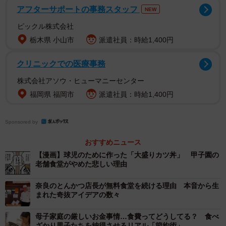
アフターサポートの事務スタッフ
NEW
ピックル株式会社
2/3
栃木県 小山市
派遣社員：時給1,400円
１０月で閉店する餃子の王将出町店（京都市上京区）
クリニックでの医療事務
株式会社アソウ・ヒューマニーセンター
９５年に井上さんが店主となった後もサービスは続け
福岡県 福岡市
派遣社員：時給1,400円
た。２０１８年暮れからは、仕送りが遅れているか、前日
から食事を取っていない学生に限り、皿洗いをしなくても
Sponsored by
無料で食事を提供する形に変更した。
おすすめニュース
店を４０年近く切り盛りしてきた井上さんだが、今年１
【漫画】球児のために作った「大盛りカツ丼」 甲子園の
老舗食堂がやめた悲しい理由
月で古希を迎えた。さらに店の経営を引き継ぐ人もいない
ため、１０月末の閉店を決めた。
奈良のとんかつ店長が無料食堂を続ける理由 本音から生
まれた奇抜アイデアの数々
母子家庭の厳しいお金事情…食費ってどうしてる？ 食べ
ざかり男子たちを納得させるリアル「節約術」