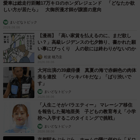
愛車は総走行距離17万キロのホンダレジェンド 「どなたか欲
しい方が居たら」 大御所漫才師が譲渡の意向
まいどなトピック
2026.08.06
【漫画】「高い家賃を払えるのに、まだ欲し
い？」高級レジデンスの七夕飾り、書かれた願
い事にびっくり 人の欲には終わりがないのか
松波 穂乃圭
2026.08.06
大河出演の39歳俳優 真夏の海で赤銅色の肉体
美を連投 「バッキバキだな」「ばり渋いで
す」
まいどなトピック
2026.08.06
「人生こそがバラエティー」 マレーシア移住
を報告した菊地亜美 子どもの教育考え「小学
校へ入学するこのタイミングで挑戦」
まいどなトピック
2026.08.06
京都駅をぶらぶら→ホームの隅に何やら「ドロ