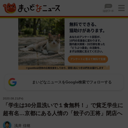
まいどなニュースをGoogle検索でフォローする
2020.08.21(Fri)
「学生は30分皿洗いで１食無料！」で貧乏学生に
超有名…京都にある人情の「餃子の王将」閉店へ
浅井 佳穂