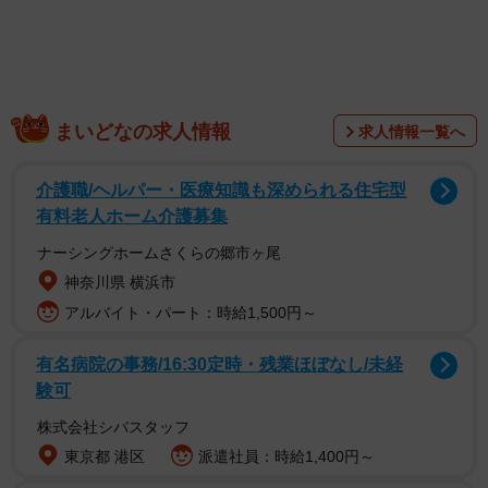
店主は井上定博さん（７０）。「皿洗いで無料サービ
まいどなの求人情報
求人情報一覧へ
ス」は１９８２年から始めた。学生向けに皿洗いで食事を
無料にするサービスを始めたのは、井上さん自身が若い頃
介護職/ヘルパー・医療知識も深められる住宅型
に金銭面で苦労をしたところを周囲に助けられ、「社会に
有料老人ホーム介護募集
恩返ししたい」と思ったからだった。
ナーシングホームさくらの郷市ヶ尾
神奈川県 横浜市
アルバイト・パート：時給1,500円～
有名病院の事務/16:30定時・残業ほぼなし/未経
験可
株式会社シバスタッフ
東京都 港区
派遣社員：時給1,400円～