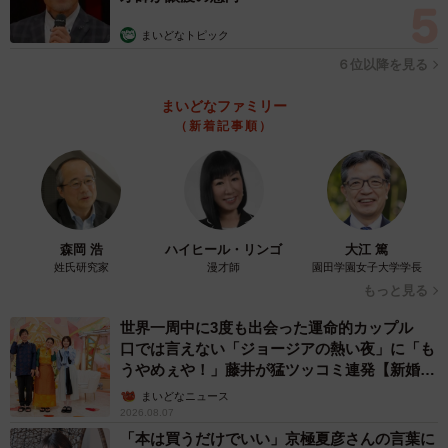
まいどなトピック
６位以降を見る
まいどなファミリー
（新着記事順）
森岡 浩
ハイヒール・リンゴ
大江 篤
姓氏研究家
漫才師
園田学園女子大学学長
もっと見る
世界一周中に3度も出会った運命的カップル
口では言えない「ジョージアの熱い夜」に「も
うやめぇや！」藤井が猛ツッコミ連発【新婚さ
ん】
まいどなニュース
2026.08.07
「本は買うだけでいい」京極夏彦さんの言葉に