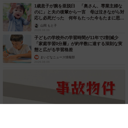
1歳息子が腕を亜脱臼 「奥さん、専業主婦な
のに」と夫の後輩から一言 母は泣きながら対
応し必死だった 何年もたった今もたまに思い
出し…
山岡 もと子
2026.08.06
子どもの学校外の学習時間が11年で2割減少
「家庭学習0分層」が約半数に達する深刻な実
態と広がる学習格差
まいどなニュース情報部
2026.08.06