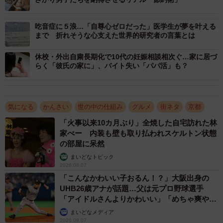
吃音症に５浪…「自尊心ゼロだった」医学生が夢を叶える
まで 折れそうな心支えた世界的研究者の言葉とは
休校・外出自粛長期化で10代の妊娠相談相次ぐ…家に居づ
らく「彼氏の家に」、バイト失い「パパ活」も？
気になる
かんさい
世の中の仕組み
グルメ
街ネタ
京都
「火事以来10カ月ぶり」全焼した自宅訪れた林
家ぺー 内装も壁も取り払われスケルトン状態
の部屋に呆然
まいどなトピック
2026.08.07
3/3
「こんなかわいい子おるん！？」大阪出身の
UHB26歳アナが話題…父は元プロ野球選手
「年齢には勝てない」と語る出町店の井上店主（京都市上京区）
「アイドルさんよりかわいい」「めちゃ爽や
か」
まいどなメディア
出町店は同志社大や京都大に近いため、多くの学生や若
2026.08.07