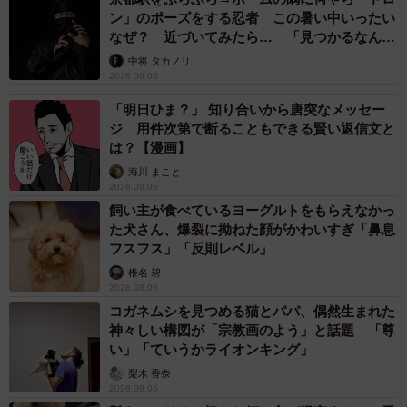
ン」のポーズをする忍者 この暑い中いったい
なぜ？ 近づいてみたら… 「見つかるなんて
未熟」
中将 タカノリ
2026.08.06
「明日ひま？」 知り合いから唐突なメッセー
ジ 用件次第で断ることもできる賢い返信文と
は？【漫画】
海川 まこと
2026.08.06
飼い主が食べているヨーグルトをもらえなかっ
た犬さん、爆裂に拗ねた顔がかわいすぎ「鼻息
フスフス」「反則レベル」
椎名 碧
2026.08.06
コガネムシを見つめる猫とパパ、偶然生まれた
神々しい構図が「宗教画のよう」と話題 「尊
い」「ていうかライオンキング」
梨木 香奈
2026.08.06