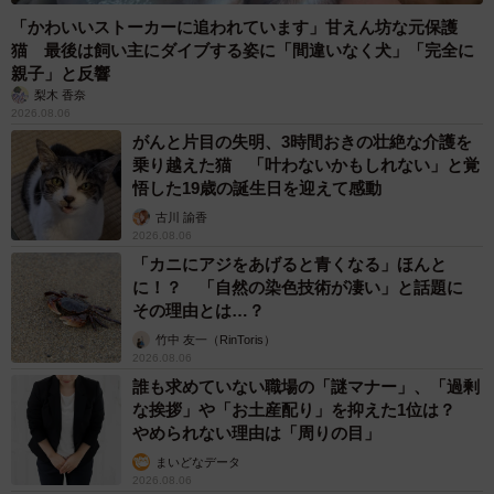
「かわいいストーカーに追われています」甘えん坊な元保護
猫 最後は飼い主にダイブする姿に「間違いなく犬」「完全に
親子」と反響
梨木 香奈
2026.08.06
がんと片目の失明、3時間おきの壮絶な介護を
乗り越えた猫 「叶わないかもしれない」と覚
悟した19歳の誕生日を迎えて感動
古川 諭香
2026.08.06
「カニにアジをあげると青くなる」ほんと
に！？ 「自然の染色技術が凄い」と話題に
その理由とは…？
竹中 友一（RinToris）
2026.08.06
誰も求めていない職場の「謎マナー」、「過剰
な挨拶」や「お土産配り」を抑えた1位は？
やめられない理由は「周りの目」
まいどなデータ
2026.08.06