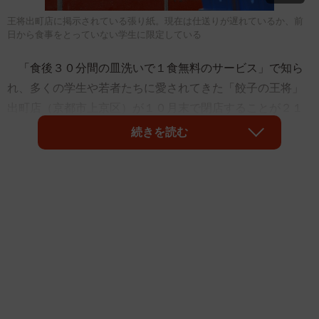
王将出町店に掲示されている張り紙。現在は仕送りが遅れているか、前
日から食事をとっていない学生に限定している
「食後３０分間の皿洗いで１食無料のサービス」で知ら
れ、多くの学生や若者たちに愛されてきた「餃子の王将」
出町店（京都市上京区）が１０月末で閉店することが２１
日、分かった。店主が７０歳になったことや、後継者の不
続きを読む
在が理由としているが、常連客の間では惜しむ声が広がっ
ている。