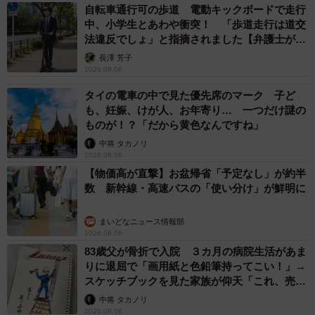
自転車通行可の歩道 電動キックボードで走行
中、小学生とあわや衝突！ 「歩道走行は道交
法違反でしょ」と指摘されました【弁護士が解
説】
長澤 芳子
2026.08.06
タイの電車の中で見た優先席のマーク 子ど
も、妊娠、けが人、お年寄り… 一つだけ謎の
ものが！？「だから黄色なんですね」
中将 タカノリ
2026.08.06
【物価高が直撃】お盆帰省「予定なし」が約半
数 新幹線・高速バスの「使い分け」が鮮明に
まいどなニュース情報部
2026.08.06
83歳父が骨折で入院 ３カ月の病院生活があま
りに退屈で「画用紙と色鉛筆持ってこい！」→
スケッチブックを見た家族が仰天「これ、売れ
ますよ…」
中将 タカノリ
2026.08.06