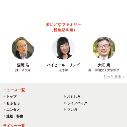
まいどなファミリー
（新着記事順）
森岡 浩
ハイヒール・リンゴ
大江 篤
姓氏研究家
漫才師
園田学園女子大学学長
もっと見る
ニュース一覧
トップ
おもしろ
もふもふ
ライフハック
エンタメ
マンガ
連載・特集
ライター一覧