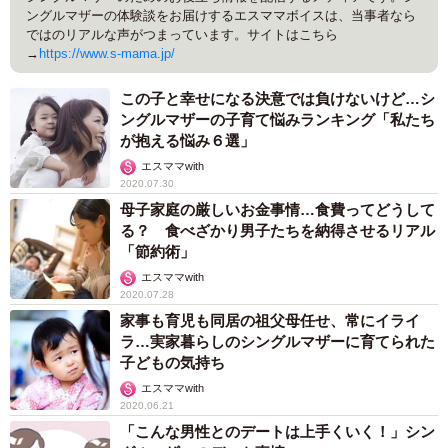
ングルマザーの体験談をお届けするエスママボイスは、当事者なら
ではのリアルな声がつまっています。サイトはこちら
→
https://www.s-mama.jp/
この子と幸せになる決意では負けないけど…シ
ングルマザーの子育て悩みランキング「私たち
が抱える悩み６選」
エスママwith
2020.07.30
母子家庭の厳しいお金事情…食費ってどうして
る？ 食べざかり男子たちを納得させるリアル
「節約術」
エスママwith
2020.07.28
家事も育児も同居の祖父母任せ、常にイライ
ラ…実家暮らしのシングルマザーに育てられた
子どもの気持ち
エスママwith
2020.06.21
「こんな男性とのデートは上手くいく！」シン