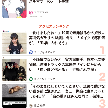
グルマザーのデート事情
エスママwith
2020.06.20
アクセスランキング
「化けましたね～」10歳で綾瀬はるかの娘役→
雰囲気ガラリの18歳に成長 「メイクで雰囲気
が」「宝塚に入れそう」
まいどなメディア
「不謹慎でないかと」実力派歌手、熊本へ支援
物資…運搬トラックの車体デザインにためら
い 「痛いほど伝わる」「行動され立派」
まいどなトピック
「そのままにしといてください」道路で動けな
い猫を前に返された一言… 懸命に生きようと
した4日間 「命の重さはみんな同じ」保護団
体代表の訴え
渡辺 晴子