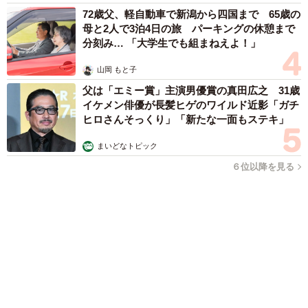
72歳父、軽自動車で新潟から四国まで 65歳の
母と2人で3泊4日の旅 パーキングの休憩まで
分刻み… 「大学生でも組まねえよ！」
山岡 もと子
父は「エミー賞」主演男優賞の真田広之 31歳
イケメン俳優が長髪ヒゲのワイルド近影「ガチ
ヒロさんそっくり」「新たな一面もステキ」
まいどなトピック
６位以降を見る