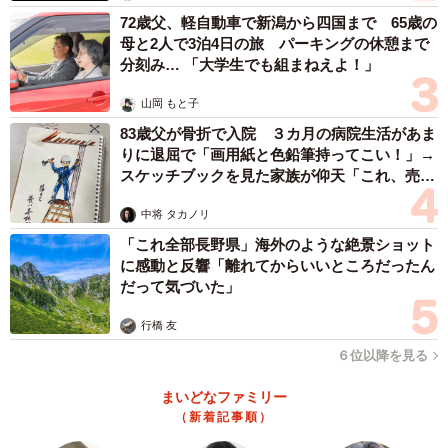
72歳父、軽自動車で新潟から四国まで 65歳の
▽40代男性
母と2人で3泊4日の旅 パーキングの休憩まで
給料が安いのは、能力が低いからと言われました。
分刻み… 「大学生でも組まねえよ！」
山岡 もと子
【パターン３ 専業主婦をバカにする言葉】
83歳父が骨折で入院 ３カ月の病院生活があま
りに退屈で「画用紙と色鉛筆持ってこい！」→
▽30代女性
スケッチブックを見た家族が仰天「これ、売れ
わたしが専業主婦なので、誰のおかげで飯が食えてるねん
ますよ…」
中将 タカノリ
と言われた。
「これ全部長野県」海外のような絶景ショット
に感動と反響「離れてからいいところだったん
▽40代女性
だって気づいた」
専業主婦だった頃、お金を使うだけ使うが、一銭も作り出
すことができない能無しだと言われた。
行橋 友
６位以降を見る
▽30代女性
まいどなファミリー
育児家事をほとんど一人で行なっていますが、「誰のおか
（新着記事順）
げで生活できてると思ってるんだ。お前は何もしてな