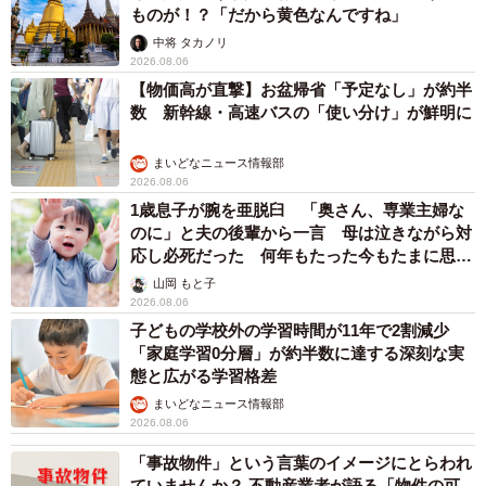
ものが！？「だから黄色なんですね」
子供2人のこと考えたら離婚出来ない。
中将 タカノリ
2026.08.06
▽60代以上女性
【物価高が直撃】お盆帰省「予定なし」が約半
子供が小さい頃はただ我慢でしたが、娘が家を出て自活し
数 新幹線・高速バスの「使い分け」が鮮明に
始めた時、娘の方から家を出て娘のところに来るように言
まいどなニュース情報部
われましたが、娘に迷惑をかけたくないので実行をしませ
2026.08.06
んでした。
1歳息子が腕を亜脱臼 「奥さん、専業主婦な
のに」と夫の後輩から一言 母は泣きながら対
…また、こちらは男性だけに見られた意見とのことです
応し必死だった 何年もたった今もたまに思い
出し…
が、事態の悪化を恐れて対策を取ることを躊躇した人もい
山岡 もと子
2026.08.06
たそうです。
子どもの学校外の学習時間が11年で2割減少
「家庭学習0分層」が約半数に達する深刻な実
▽30代男性
態と広がる学習格差
次に何を言われるか怖かったため。
まいどなニュース情報部
2026.08.06
▽30代男性
「事故物件」という言葉のイメージにとらわれ
ていませんか？ 不動産業者が語る「物件の可