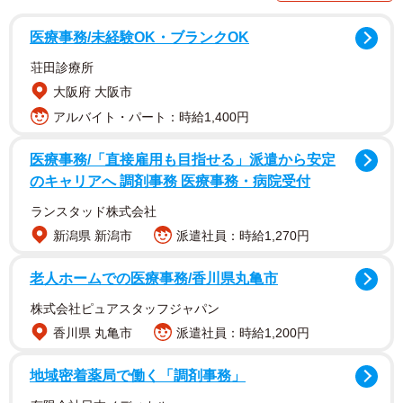
医療事務/未経験OK・ブランクOK
荘田診療所
大阪府 大阪市
アルバイト・パート：時給1,400円
医療事務/「直接雇用も目指せる」派遣から安定
のキャリアへ 調剤事務 医療事務・病院受付
ランスタッド株式会社
新潟県 新潟市
派遣社員：時給1,270円
2/7
カケコム「夫婦間の言葉の暴力はDVになる？離婚できるケースと言動例5
老人ホームでの医療事務/香川県丸亀市
選を解説」https://www.kakekomu.com/media/28848/ より
株式会社ピュアスタッフジャパン
香川県 丸亀市
派遣社員：時給1,200円
地域密着薬局で働く「調剤事務」