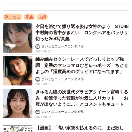
どのような言葉の暴力があったのか具体的に聞いたとこ
気になる
家族
夫婦
ろ、下記のようなパターンの内容が見られたといいます。
夕日を浴びて振り返る姿は女神のよう STU48
特にパターン3、4の回答が多かったそうです。
中村舞の背中がきれい ロングヘアをバッサリ
切った2nd写真集
【パターン１ 相手の人格を否定する言葉 】
まいどなニュースエンタメ部
2026.08.06
▽30代男性
編み編みセクシーレースでどっしりヒップ強
調 定番のマシュマロむぎゅっポーズ ちとせ
家では犬と呼ばれている。帰って来るなと言われた。
よしの「湿度高めのグラビアになってます」
まいどなニュースエンタメ部
▽30代男性
2026.08.06
しね等の誹謗中傷を言われた。
きゅるん瞳の次世代グラビアクイーン宮嶋くる
み 鉛筆使った変顔がお気に入りカット 「お
腹が出ないように…」とコメントもキュート
▽40代女性
まいどなニュースエンタメ部
気持ち悪いんだよ。一度死んだ方がいいんじゃない？（と
2026.08.06
言われた。）
【漫画】「高い家賃を払えるのに、まだ欲し