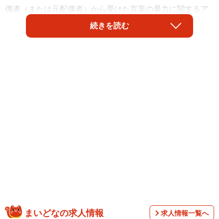
偶者（または元配偶者）から受けた言葉の暴力に関するア
ンケート」を行い6月11日、結果を公表しました。「配偶者
続きを読む
から言葉の暴力を受けたことがある」と回答した人は全体
の8割。男女別だと男性が約9割、女性が約7割にのぼりまし
た。一方、言葉の暴力に何らかの手段を取りたいと思った
が取れなかったという男性は、女性より約20％多かったと
いいます。
まいどなの求人情報
求人情報一覧へ