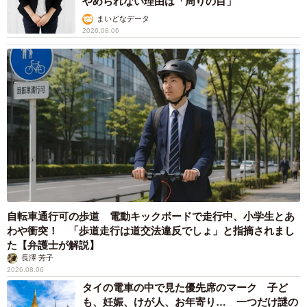
やめられない理由は「周りの目」
まいどなデータ
2026.08.06
5/7
カケコム「夫婦間の言葉の暴力はDVになる？離婚できるケースと言動例5
選を解説」https://www.kakekomu.com/media/28848/ より
なお、「取りたいと思ったが取れなかった」と回答した方
の中では、下記のように子供が理由で行動に移せなかった
という意見が目立ったといいます。
自転車通行可の歩道 電動キックボードで走行中、小学生とあ
▽30代女性
わや衝突！ 「歩道走行は道交法違反でしょ」と指摘されまし
た【弁護士が解説】
子供がいるので、別居も離婚もできなかった。我慢すれば
長澤 芳子
いいと思った。
2026.08.06
タイの電車の中で見た優先席のマーク 子ど
▽50代男性
も、妊娠、けが人、お年寄り… 一つだけ謎の