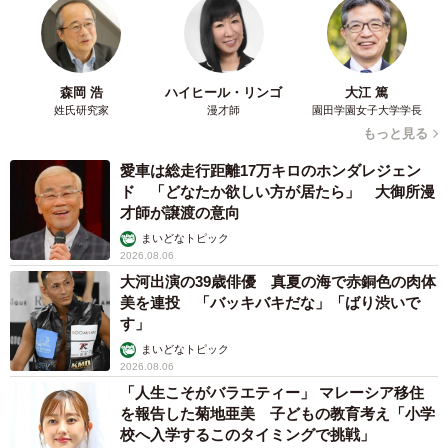
い。」と叱責されました。
【パターン４ 結婚自体を否定する言葉】
森岡 浩
ハイヒール・リンゴ
大江 篤
姓氏研究家
漫才師
園田学園女子大学学長
▽30代男性
もっと見る
私の方がだいぶ年上でしたので、こんなオッサンと結婚し
愛車は総走行距離17万キロのホンダレジェン
なければ良かったと言われ、ショックでした。
ド 「どなたか欲しい方が居たら」 大御所漫
才師が譲渡の意向
▽40代男性
まいどなトピック
「あなたと結婚なんてするんじゃなかった」（と言われ
2026.08.06
大河出演の39歳俳優 真夏の海で赤銅色の肉体
た。）
美を連投 「バッキバキだな」「ばり渋いで
す」
【パターン５ 相手の容姿を否定する言葉】
まいどなトピック
2026.08.06
▽30代男性
「人生こそがバラエティー」 マレーシア移住
を報告した菊地亜美 子どもの教育考え「小学
見た目がみっともない（と言われた）。
校へ入学するこのタイミングで挑戦」