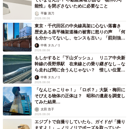
何を言われるか分からなかったので怖かった。
能性」を閉ざさないために必要なこと
平藤 清刀
…上記の質問で何らかの手段を「取った」と回答した人が
2026.08.06
実際に取った手段は、男女ともに、「別居」または「離
東京・千代田区の中央線高架に心ない落書き
歴史ある昌平橋架道橋の被害に怒りの声 「何
婚」を選択したという方が多くみられたそうです。特に女
も分かってないし、センスも古い」「罰則強化
性の場合は、「子供を連れて実家に帰る」というケースも
して」
中将 タカノリ
多かったといいます。
2026.08.06
もしかすると「下山ダッシュ」 リニア中央新
幹線の長野県駅 在来線との乗り継ぎなし→な
ら走れば間に合うんじゃない？ 惜しい位置関
係が反響
中将 タカノリ
2026.08.06
「なんじゃこりゃ！」「ロボ？」大阪・梅田に
そびえる物体の正体は？ 昭和の遺産を調査し
てみた結果…
太田 浩子
2026.08.06
6/7
エジプトで自撮りしていたら、ガイドが「撮り
ますよ！」→ノリノリでポーズを取っていた