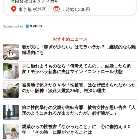
有限会社日本メディカル
東京都 杉並区
：時給1,300円
Sponsored by
おすすめニュース
3/7
妻が夫に「稼ぎが少ない」はモラハラか？…継続的なら離
カケコム「夫婦間の言葉の暴力はDVになる？離婚できるケースと言動例5
婚理由にも
選を解説」https://www.kakekomu.com/media/28848/ より
手に触れようものなら「何考えてんの」…結婚したら豹
変！モラハラ新妻に夫はマインドコントロール状態
言葉の暴力を受けたことがあるか
「配偶者やもと配偶者から言葉の暴力を受けたことはあり
被災地で起きたＤＶや「性被害」はなぜ伝えられなかった
のか…阪神・淡路大震災25年、根深い理由
ますか？」という質問には、全体で80％の人が、また男性
92.9%、女性70.7%が「ある」と回答。同社は「言葉の暴力
娘に性的暴行の父親が逆転有罪 被害女性が思い告白「人
は女性が受ける印象が強いかもしれませんが、女性より男
形のようにされるがままだったが、必ず涙が…」
性の方が言葉の暴力を受けており、しかもほとんどの男性
親戚からの性被害「なかったこと」に 心に傷抱え４０
が言葉の暴力を受けていることが分かりました」と分析し
年 「その時」に親ができることは
ています。