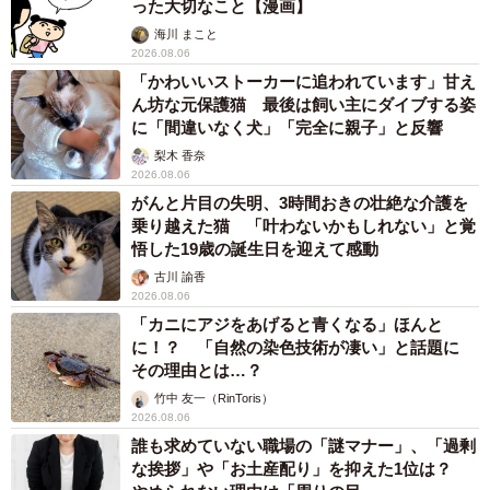
性は女性より約20％多い結果となっています。
った大切なこと【漫画】
海川 まこと
2026.08.06
「かわいいストーカーに追われています」甘え
ん坊な元保護猫 最後は飼い主にダイブする姿
に「間違いなく犬」「完全に親子」と反響
梨木 香奈
2026.08.06
がんと片目の失明、3時間おきの壮絶な介護を
乗り越えた猫 「叶わないかもしれない」と覚
悟した19歳の誕生日を迎えて感動
古川 諭香
4/7
2026.08.06
「カニにアジをあげると青くなる」ほんと
カケコム「夫婦間の言葉の暴力はDVになる？離婚できるケースと言動例5
に！？ 「自然の染色技術が凄い」と話題に
選を解説」https://www.kakekomu.com/media/28848/ より
その理由とは…？
竹中 友一（RinToris）
2026.08.06
誰も求めていない職場の「謎マナー」、「過剰
な挨拶」や「お土産配り」を抑えた1位は？