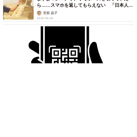
カケコム「夫婦間の言葉の暴力はDVになる？離婚できるケースと言動例5
ら……スマホを返してもらえない 「日本人は
選を解説」https://www.kakekomu.com/media/28848/ より
カモ代表かも」「私は6時間で3万円払った」
宮前 晶子
2026.08.06
同社は調査にあわせて「昨今、新型コロナによる自粛の影
響でDVが急増していると言います。言葉の暴力は身体的暴
力と同じくらい、被害者に精神的苦痛を与えてしまうもの
です」としたうえで、「『身体的暴力を受けているわけで
はないし、相談するほどのことでもない』と思っていた
り、『恥ずかしくて、配偶者から言葉の暴力を受けている
とは相談できない』と思う方は、結果をご覧いただき、一
人ではないこと、取れる対処法がいくつもあることを知っ
ていただければ幸いです」と述べています。
「LINEのQRコードを添付して」社長をかたる詐欺メール
続々 社員を個人アカウントへ誘導→最後は不正送金…求めら
■出典：「夫婦間の言葉の暴力はDVになる？離婚できるケ
れる「だまされる前提」の対策
ースと言動例5選を解説」
井二 かける
https://www.kakekomu.com/media/28848/
2026.08.06
重みも歴史もズッシリ…出雲大社の日本最大級