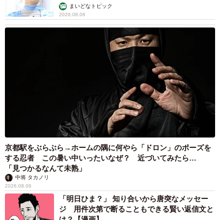
まいどなトピック
▽20代女性
2026.08.06
でぶ、ぶす、胸が垂れているなどの悪口（を言われた）。
【パターン６ 相手の家族を否定する言葉】
▽40代男性
身内の悪口を言う（という言葉の暴力を受けたことがあ
る。）
▽20代男性
親のことを言われ、存在を否定されました。
京都駅をぶらぶら→ホームの隅に何やら「ドロン」のポーズを
する忍者 この暑い中いったいなぜ？ 近づいてみたら…
▽60代以上女性
「見つかるなんて未熟」
中将 タカノリ
実家の父母を蔑む言葉（を言われた。）
2026.08.06
「明日ひま？」 知り合いから唐突なメッセー
暴力を受けたことに対して、何らかの手段を取っ
ジ 用件次第で断ることもできる賢い返信文と
たか
は？【漫画】