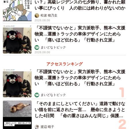
い？」高級レジデンスの七夕飾り、書かれた願
▽30代女性
い事にびっくり 人の欲には終わりがないのか
「人間のクズ」「一人では何もできないクソ女」「誰のお
松波 穂乃圭
2026.08.06
かげで生活ができていると思っている」など。あとは、基
「不謹慎でないかと」実力派歌手、熊本へ支援
本的に謝らないというモラルハラスメント（をされた）。
物資…運搬トラックの車体デザインにためら
い 「痛いほど伝わる」「行動され立派」
【パターン２ 相手の頑張りや能力を否定する言葉】
まいどなトピック
2026.08.06
▽30代男性
アクセスランキング
ぼけ、かす、あほ、甲斐性なし、他の人はもっと仕事して
「不謹慎でないかと」実力派歌手、熊本へ支援
稼いで家事も手伝っているのにお前はなんで何もしないの
物資…運搬トラックの車体デザインにためら
い 「痛いほど伝わる」「行動され立派」
か、弁護士よんでお前の人生をめちゃくちゃにしてやる
（と言われた）。
まいどなトピック
「そのままにしといてください」道路で動けな
▽30代女性
い猫を前に返された一言… 懸命に生きようと
どうせ（名前）にはできないよ。頭悪いの死なないと治ら
した4日間 「命の重さはみんな同じ」保護団
体代表の訴え
ない？（と言われた。）
渡辺 晴子