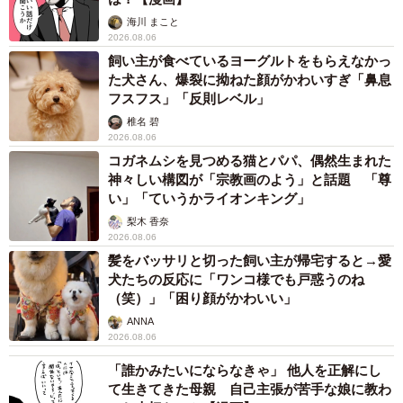
海川 まこと
実際に配偶者や元配偶者から言葉の暴力を受けたことがあ
2026.08.06
る人を対象に、「言葉の暴力を受けたことに対して何らか
飼い主が食べているヨーグルトをもらえなかっ
た犬さん、爆裂に拗ねた顔がかわいすぎ「鼻息
の手段を取ったか」と聞いたところ、「何らかの手段を取
フスフス」「反則レベル」
った」と回答した人が28％、「取りたいと思ったが取れな
椎名 碧
かった」と回答した人が30％、「取らなかった」と回答し
2026.08.06
た人が42％でした。
コガネムシを見つめる猫とパパ、偶然生まれた
神々しい構図が「宗教画のよう」と話題 「尊
い」「ていうかライオンキング」
また男性で、「何らかの手段を取った」と回答した人が
梨木 香奈
23.8％、「取りたいと思ったが取れなかった」と回答した
2026.08.06
人が40.5％、「取らなかった」と回答した人が35.7％。女
髪をバッサリと切った飼い主が帰宅すると→愛
犬たちの反応に「ワンコ様でも戸惑うのね
性で、「何らかの手段を取った」と回答した人が31％、
（笑）」「困り顔がかわいい」
「取りたいと思ったが取れなかった」と回答した人が
ANNA
22.4％、「取らなかった」と回答した人が46.6％でした。
2026.08.06
「何らかの手段を取った」と回答した男性は女性より約7％
「誰かみたいにならなきゃ」 他人を正解にし
も少なく、「取りたいと思ったが取れなかった」という男
て生きてきた母親 自己主張が苦手な娘に教わ