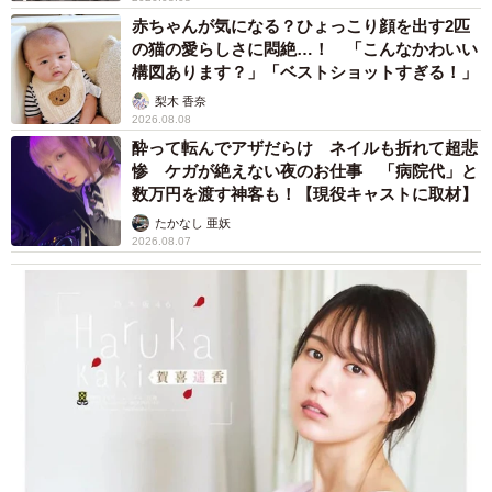
赤ちゃんが気になる？ひょっこり顔を出す2匹
の猫の愛らしさに悶絶…！ 「こんなかわいい
構図あります？」「ベストショットすぎる！」
梨木 香奈
2026.08.08
酔って転んでアザだらけ ネイルも折れて超悲
惨 ケガが絶えない夜のお仕事 「病院代」と
数万円を渡す神客も！【現役キャストに取材】
たかなし 亜妖
2026.08.07