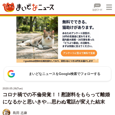
まいどなニュースをGoogle検索でフォローする
2020.05.26(Tue)
コロナ禍での不倫発覚！！慰謝料をもらって離婚
になるかと思いきや…思わぬ電話が変えた結末
島田 志麻