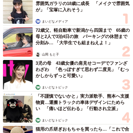
雰囲気ガラリの18歳に成長 「メイクで雰囲気
が」「宝塚に入れそう」
まいどなメディア
72歳父、軽自動車で新潟から四国まで 65歳の
母と2人で3泊4日の旅 パーキングの休憩まで
分刻み… 「大学生でも組まねえよ！」
山岡 もと子
3児の母 43歳女優の肩見せコーデでファンざ
わざわ 「色っぽすぎて思わず二度見」「むっ
かしからずっと可愛い」
まいどなトピック
「不謹慎でないかと」実力派歌手、熊本へ支援
物資…運搬トラックの車体デザインにためら
い 「痛いほど伝わる」「行動され立派」
まいどなトピック
猫用の爪研ぎおもちゃを買ったら…「これで合