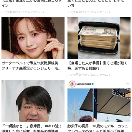
【当選】金運が上がる直前に起こるサ
宝くじ当たる人は“たまたま”じゃな
イン
い?!
PR(合同会社デジタルファーム )
PR(合同会社デジタルファーム )
ガーターベルトで際立つ妖艶脚線美
【当選した人が暴露】宝くじ運が動く
フリーアナ森香澄がランジェリーモデ
時、必ずある前触れ
ルに ｢PE...
PR(合同会社デジタルファーム )
「一瞬誰かと…」彦摩呂、30キロ近く
紗栄子の長男 18歳のモデル、カジュ
減量した姿に反響 既製品の防護服が
アルコーデのおしゃれ近影が「両親の