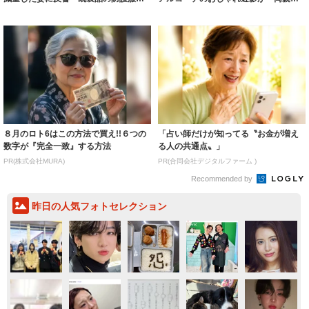
着られると...
いいとこ取...
８月のロト6はこの方法で買え!!６つの
「占い師だけが知ってる〝お金が増え
数字が『完全一致』する方法
る人の共通点〟」
PR(株式会社MURA)
PR(合同会社デジタルファーム )
Recommended by
昨日の人気フォトセレクション