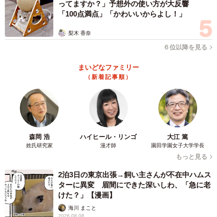
ってますか？」予想外の使い方が大反響
「100点満点」「かわいいからよし！」
梨木 香奈
６位以降を見る
まいどなファミリー
（新着記事順）
森岡 浩
ハイヒール・リンゴ
大江 篤
姓氏研究家
漫才師
園田学園女子大学学長
もっと見る
2泊3日の東京出張→飼い主さんが不在中ハムス
ターに異変 眉間にできた深いしわ、「急に老
けた？」【漫画】
海川 まこと
2026.08.08