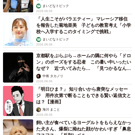
まいどなトピック
2026.08.06
「人生こそがバラエティー」 マレーシア移住
を報告した菊地亜美 子どもの教育考え「小学
校へ入学するこのタイミングで挑戦」
まいどなトピック
2026.08.06
京都駅をぶらぶら→ホームの隅に何やら「ドロ
ン」のポーズをする忍者 この暑い中いったい
なぜ？ 近づいてみたら… 「見つかるなんて
未熟」
中将 タカノリ
2026.08.06
「明日ひま？」 知り合いから唐突なメッセー
ジ 用件次第で断ることもできる賢い返信文と
は？【漫画】
海川 まこと
2026.08.06
飼い主が食べているヨーグルトをもらえなかっ
た犬さん、爆裂に拗ねた顔がかわいすぎ「鼻息