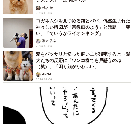
フスフス」「反則レベル」
椎名 碧
2026.08.06
コガネムシを見つめる猫とパパ、偶然生まれた
神々しい構図が「宗教画のよう」と話題 「尊
い」「ていうかライオンキング」
梨木 香奈
2026.08.06
髪をバッサリと切った飼い主が帰宅すると→愛
犬たちの反応に「ワンコ様でも戸惑うのね
（笑）」「困り顔がかわいい」
ANNA
2026.08.06