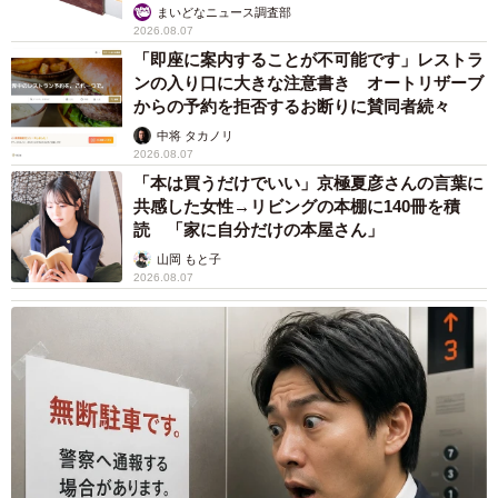
まいどなニュース調査部
2026.08.07
「即座に案内することが不可能です」レストラ
ンの入り口に大きな注意書き オートリザーブ
からの予約を拒否するお断りに賛同者続々
中将 タカノリ
2026.08.07
「本は買うだけでいい」京極夏彦さんの言葉に
共感した女性→リビングの本棚に140冊を積
読 「家に自分だけの本屋さん」
山岡 もと子
2026.08.07