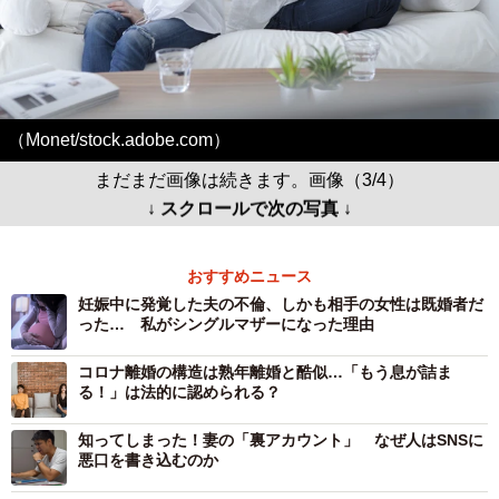
（Monet/stock.adobe.com）
まだまだ画像は続きます。画像（3/4）
↓ スクロールで次の写真 ↓
おすすめニュース
妊娠中に発覚した夫の不倫、しかも相手の女性は既婚者だ
った… 私がシングルマザーになった理由
コロナ離婚の構造は熟年離婚と酷似…「もう息が詰ま
る！」は法的に認められる？
知ってしまった！妻の「裏アカウント」 なぜ人はSNSに
悪口を書き込むのか