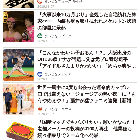
まいどなニュース情報部
2026.08.07
「火事以来10カ月ぶり」全焼した自宅訪れた林
家ぺー 内装も壁も取り払われスケルトン状態
の部屋に呆然
まいどなトピック
2026.08.07
「こんなかわいい子おるん！？」大阪出身の
UHB26歳アナが話題…父は元プロ野球選手
「アイドルさんよりかわいい」「めちゃ爽や
か」
まいどなメディア
2026.08.07
世界一周中に3度も出会った運命的カップル
口では言えない「ジョージアの熱い夜」に「も
うやめぇや！」藤井が猛ツッコミ連発【新婚さ
ん】
まいどなニュース
2026.08.07
「国産マッチでもバズりたい」願いかなった！
老舗メーカーの投稿が4100万再生 他業種も
続々相乗りでミーム化へ発展