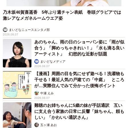
乃木坂46賀喜遥香 5年ぶり週チャン表紙 巻頭グラビアでは
激レアなメガネルームウエア姿
まいどなニュースエンタメ部
2026.08.07
あのちゃん、雨の日のショーパン姿に「雨が似
合う」「脚めっちゃきれい！」「水も滴る良い
アーティスト」 幻想的な近影が話題
まいどなメディア
2026.08.07
【漫画】周囲の目を気にせず遊べる！洗濯物も
干せる！最近人気の戸建ての「中庭」 ところ
が…実際住んでみて分かった後悔ポイント
中瀬 えみ
2026.08.07
難聴のお姉ちゃんに5歳の妹が手話通訳 互い
に支え合う家族の日常に反響「妹ちゃん、頼も
しい」「かわいい通訳さん」
五ヶ瀬 あお