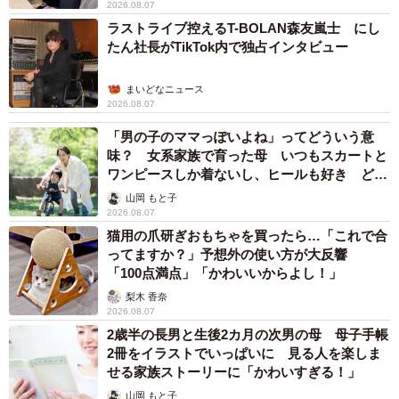
2026.08.07
ラストライブ控えるT-BOLAN森友嵐士 にし
たん社長がTikTok内で独占インタビュー
まいどなニュース
2026.08.07
「男の子のママっぽいよね」ってどういう意
味？ 女系家族で育った母 いつもスカートと
ワンピースしか着ないし、ヒールも好き どの
へんが…
山岡 もと子
2026.08.07
猫用の爪研ぎおもちゃを買ったら…「これで合
ってますか？」予想外の使い方が大反響
「100点満点」「かわいいからよし！」
梨木 香奈
2026.08.07
2歳半の長男と生後2カ月の次男の母 母子手帳
2冊をイラストでいっぱいに 見る人を楽しま
せる家族ストーリーに「かわいすぎる！」
山岡 もと子