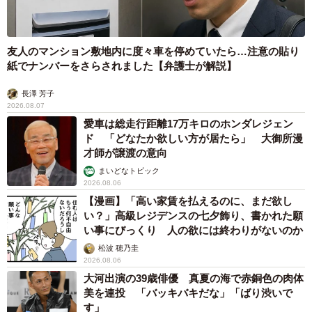
友人のマンション敷地内に度々車を停めていたら…注意の貼り
紙でナンバーをさらされました【弁護士が解説】
長澤 芳子
2026.08.07
愛車は総走行距離17万キロのホンダレジェン
ド 「どなたか欲しい方が居たら」 大御所漫
才師が譲渡の意向
まいどなトピック
2026.08.06
【漫画】「高い家賃を払えるのに、まだ欲し
い？」高級レジデンスの七夕飾り、書かれた願
い事にびっくり 人の欲には終わりがないのか
松波 穂乃圭
2026.08.06
大河出演の39歳俳優 真夏の海で赤銅色の肉体
美を連投 「バッキバキだな」「ばり渋いで
す」