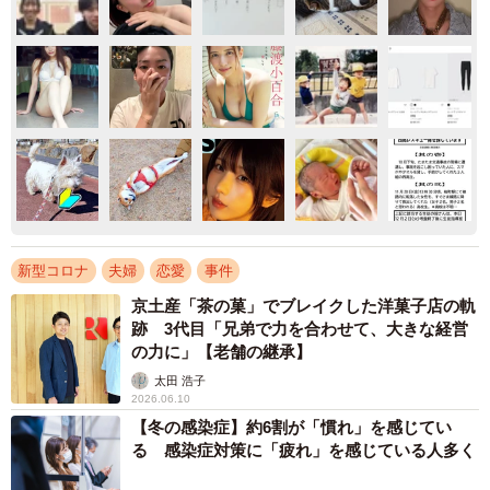
新型コロナ
夫婦
恋愛
事件
京土産「茶の菓」でブレイクした洋菓子店の軌
跡 3代目「兄弟で力を合わせて、大きな経営
の力に」【老舗の継承】
太田 浩子
2026.06.10
【冬の感染症】約6割が「慣れ」を感じてい
る 感染症対策に「疲れ」を感じている人多く