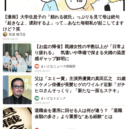
【漫画】大学生息子の「頼れる彼氏」っぷりを見て母は絶句
「起きなよ、遅刻するよ」って…あなた毎朝私が起こしてます
けど？笑
松波 穂乃圭
2026.08.07
【お盆の帰省】既婚女性の半数以上が「日常よ
り疲れる」 気遣いや準備で深まる夫婦の温度
感ギャップ鮮明に
まいどなニュース情報部
2026.08.07
父は「エミー賞」主演男優賞の真田広之 31歳
イケメン俳優が長髪ヒゲのワイルド近影「ガチ
ヒロさんそっくり」「新たな一面もステキ」
まいどなトピック
2026.08.07
退職金を運用に回せる人は何が違う？ 「退職
金額の多さ」より重要な“ある経験”とは