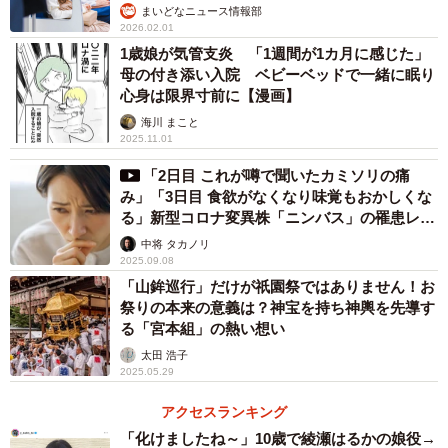
まいどなニュース情報部
2026.02.01
1歳娘が気管支炎 「1週間が1カ月に感じた」
母の付き添い入院 ベビーベッドで一緒に眠り
心身は限界寸前に【漫画】
海川 まこと
2025.11.01
「2日目 これが噂で聞いたカミソリの痛
み」「3日目 食欲がなくなり味覚もおかしくな
る」新型コロナ変異株「ニンバス」の罹患レポ
ートが話題
中将 タカノリ
2025.09.08
「山鉾巡行」だけが祇園祭ではありません！お
祭りの本来の意義は？神宝を持ち神輿を先導す
る「宮本組」の熱い想い
太田 浩子
2025.05.29
アクセスランキング
「化けましたね～」10歳で綾瀬はるかの娘役→