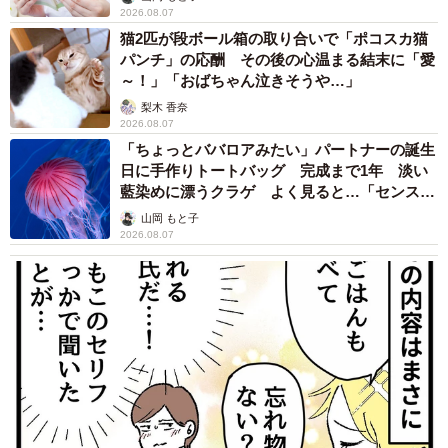
2026.08.07
猫2匹が段ボール箱の取り合いで「ポコスカ猫
パンチ」の応酬 その後の心温まる結末に「愛
～！」「おばちゃん泣きそうや…」
梨木 香奈
2026.08.07
「ちょっとババロアみたい」パートナーの誕生
日に手作りトートバッグ 完成まで1年 淡い
藍染めに漂うクラゲ よく見ると…「センスす
ごい」
山岡 もと子
2026.08.07